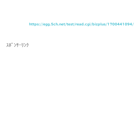
https://egg.5ch.net/test/read.cgi/bizplus/1700441094/
ｽﾎﾟﾝｻｰﾘﾝｸ