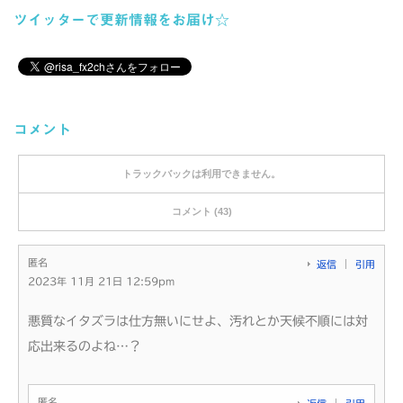
ツイッターで更新情報をお届け☆
コメント
トラックバックは利用できません。
コメント (43)
匿名
返信
引用
2023年 11月 21日 12:59pm
悪質なイタズラは仕方無いにせよ、汚れとか天候不順には対
応出来るのよね…？
匿名