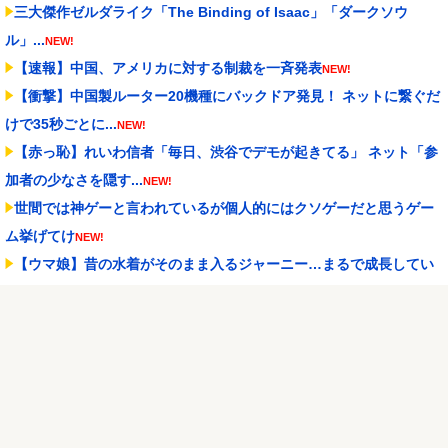
三大傑作ゼルダライク「The Binding of Isaac」「ダークソウ
ル」...
NEW!
【速報】中国、アメリカに対する制裁を一斉発表
NEW!
【衝撃】中国製ルーター20機種にバックドア発見！ ネットに繋ぐだ
けで35秒ごとに...
NEW!
【赤っ恥】れいわ信者「毎日、渋谷でデモが起きてる」 ネット「参
加者の少なさを隠す...
NEW!
世間では神ゲーと言われているが個人的にはクソゲーだと思うゲー
ム挙げてけ
NEW!
【ウマ娘】昔の水着がそのまま入るジャーニー…まるで成長してい
ない！？
NEW!
ブラッドボーン全クリしたんだが
NEW!
スロッターさん「優遇冷遇はある。理由はスマスロだから、これだ
けで十分なんだよね」
NEW!