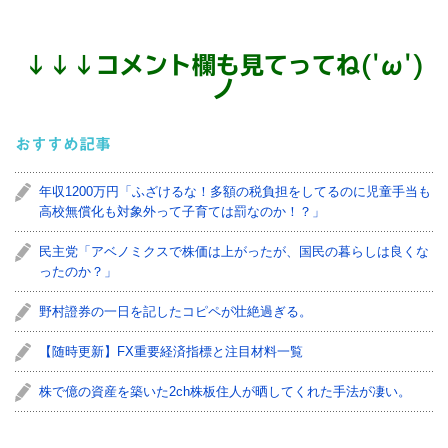
↓
↓
↓
コメント欄も見てってね('ω')
ノ
おすすめ記事
年収1200万円「ふざけるな！多額の税負担をしてるのに児童手当も
高校無償化も対象外って子育ては罰なのか！？」
民主党「アベノミクスで株価は上がったが、国民の暮らしは良くな
ったのか？」
野村證券の一日を記したコピペが壮絶過ぎる。
【随時更新】FX重要経済指標と注目材料一覧
株で億の資産を築いた2ch株板住人が晒してくれた手法が凄い。