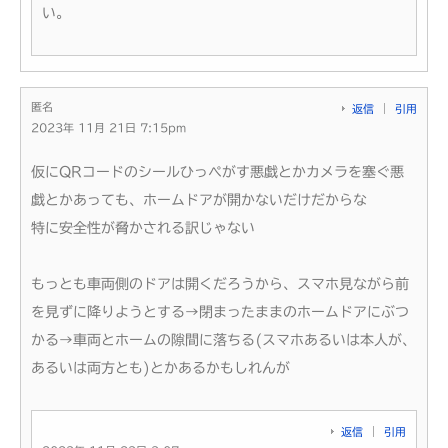
い。
匿名
返信
引用
2023年 11月 21日 7:15pm
仮にQRコードのシールひっぺがす悪戯とかカメラを塞ぐ悪
戯とかあっても、ホームドアが開かないだけだからな
特に安全性が脅かされる訳じゃない
もっとも車両側のドアは開くだろうから、スマホ見ながら前
を見ずに降りようとする→閉まったままのホームドアにぶつ
かる→車両とホームの隙間に落ちる(スマホあるいは本人が、
あるいは両方とも)とかあるかもしれんが
返信
引用