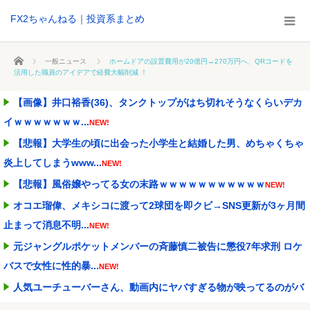
FX2ちゃんねる｜投資系まとめ
ホーム
一般ニュース
ホームドアの設置費用が20億円→270万円へ、QRコードを
活用した職員のアイデアで経費大幅削減 ！
【画像】井口裕香(36)、タンクトップがはち切れそうなくらいデカ
イｗｗｗｗｗｗｗ...
NEW!
【悲報】大学生の頃に出会った小学生と結婚した男、めちゃくちゃ
炎上してしまうwww...
NEW!
【悲報】風俗嬢やってる女の末路ｗｗｗｗｗｗｗｗｗｗｗ
NEW!
オコエ瑠偉、メキシコに渡って2球団を即クビ→SNS更新が3ヶ月間
止まって消息不明...
NEW!
元ジャングルポケットメンバーの斉藤慎二被告に懲役7年求刑 ロケ
バスで女性に性的暴...
NEW!
人気ユーチューバーさん、動画内にヤバすぎる物が映ってるのがバ
レて騒然ｗｗｗｗｗ
NEW!