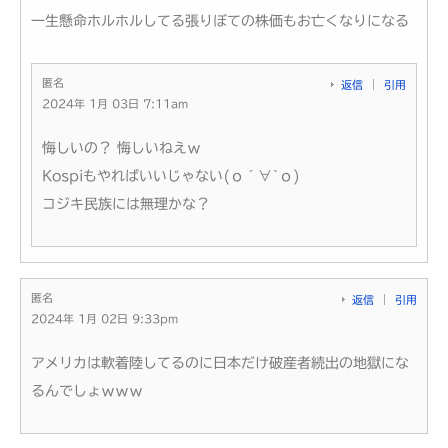
一生懸命ホルホルしてる張りぼての株価もお亡くなりになる
匿名
返信
引用
2024年 1月 03日 7:11am
悔しいの？ 悔しいねえｗ
Kospiもやればいいじゃない(о´∀`о)
コジキ民族には無理かな？
匿名
返信
引用
2024年 1月 02日 9:33pm
アメリカは軟着陸してるのに日本だけ破産者続出の地獄にな
るんでしょｗｗｗ