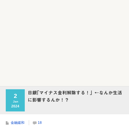
Powered by livedoor 相互RSS
日銀｢マイナス金利解除する！」←なんか生活
2
に影響するんか！？
Jan
2024
金融緩和
18