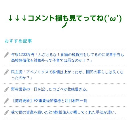
↓
↓
↓
コメント欄も見てってね('ω')
ノ
おすすめ記事
年収1200万円「ふざけるな！多額の税負担をしてるのに児童手当も
高校無償化も対象外って子育ては罰なのか！？」
民主党「アベノミクスで株価は上がったが、国民の暮らしは良くな
ったのか？」
野村證券の一日を記したコピペが壮絶過ぎる。
【随時更新】FX重要経済指標と注目材料一覧
株で億の資産を築いた2ch株板住人が晒してくれた手法が凄い。