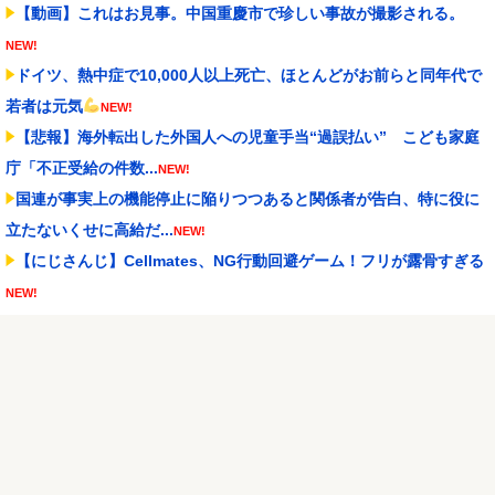
【動画】これはお見事。中国重慶市で珍しい事故が撮影される。
NEW!
ドイツ、熱中症で10,000人以上死亡、ほとんどがお前らと同年代で
若者は元気
NEW!
【悲報】海外転出した外国人への児童手当“過誤払い” こども家庭
庁「不正受給の件数...
NEW!
国連が事実上の機能停止に陥りつつあると関係者が告白、特に役に
立たないくせに高給だ...
NEW!
【にじさんじ】Cellmates、NG行動回避ゲーム！フリが露骨すぎる
NEW!
昔のスロット動画見てたらケロット柄が2回出たのにハズレてた…流
石にヤバすぎじゃね...
NEW!
軽飛行機が屋根すれすれを抜けて飛行場へ、車輪を出さないまま胴
体着陸「これよりひど...
NEW!
Switch2版『FF14』緊急メンテでロード時間が8秒から6秒に
NEW!