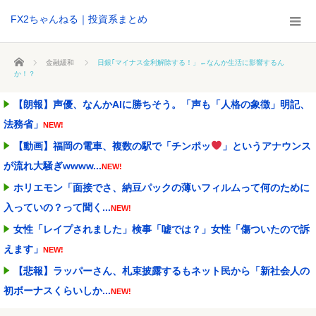
FX2ちゃんねる｜投資系まとめ
ホーム
金融緩和
日銀｢マイナス金利解除する！」←なんか生活に影響するん
か！？
【朗報】声優、なんかAIに勝ちそう。「声も「人格の象徴」明記、
法務省」
NEW!
【動画】福岡の電車、複数の駅で「チンポッ
」というアナウンス
が流れ大騒ぎwwww...
NEW!
ホリエモン「面接でさ、納豆パックの薄いフィルムって何のために
入っていの？って聞く...
NEW!
女性「レイプされました」検事「嘘では？」女性「傷ついたので訴
えます」
NEW!
【悲報】ラッパーさん、札束披露するもネット民から「新社会人の
初ボーナスくらいしか...
NEW!
ワイ「子供2人目欲しいんやが、、、」ヨッメ「金は？育児は？私