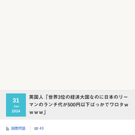
Powered by livedoor 相互RSS
英国人「世界3位の経済大国なのに日本のリー
31
マンのランチ代が500円以下ばっかでワロタｗ
Jan
2024
ｗｗｗ」
国際問題
43