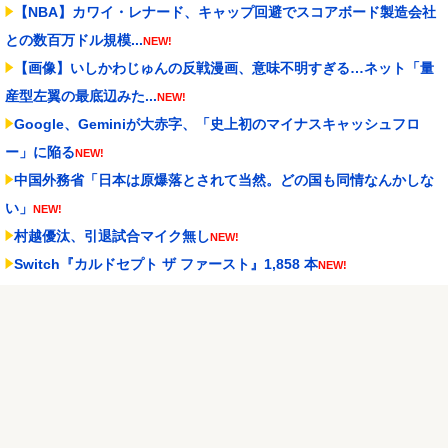
【NBA】カワイ・レナード、キャップ回避でスコアボード製造会社
との数百万ドル規模...
NEW!
【画像】いしかわじゅんの反戦漫画、意味不明すぎる…ネット「量
産型左翼の最底辺みた...
NEW!
Google、Geminiが大赤字、「史上初のマイナスキャッシュフロ
ー」に陥る
NEW!
中国外務省「日本は原爆落とされて当然。どの国も同情なんかしな
い」
NEW!
村越優汰、引退試合マイク無し
NEW!
Switch『カルドセプト ザ ファースト』1,858 本
NEW!
【衝撃】川口被告(19)に無期懲役 江別大学生殺人事件、19歳で取
り返しのつかな...
NEW!
鹿児島ユナイテッドFCがFWフアンマ・デルガドの加入を正式発
表 「皆さんに最高の...
NEW!