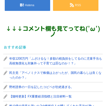
Hatena
RSS
↓
↓
↓
コメント欄も見てってね('ω')
ノ
おすすめ記事
年収1200万円「ふざけるな！多額の税負担をしてるのに児童手当も
高校無償化も対象外って子育ては罰なのか！？」
民主党「アベノミクスで株価は上がったが、国民の暮らしは良くな
ったのか？」
野村證券の一日を記したコピペが壮絶過ぎる。
【随時更新】FX重要経済指標と注目材料一覧
株で億の資産を築いた2ch株板住人が晒してくれた手法が凄い。