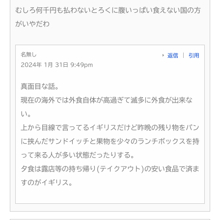
むしろ何千円も払わないとろくに腹いっぱい食えない国の方
がいやだわ
名無し
返信
引用
2024年 1月 31日 9:49pm
真面目な話。
現在の海外では外食自体が高過ぎて滅多に外食が出来な
い。
上から目線で言ってるイギリスだけど昨晩の残り物をパン
に挟んだサンドイッチと果物を少々のランチボックスを持
って来る人が多い状態だったりする。
夕食は露店等の持ち帰り(テイクアウト)の安い食品で済ま
すのがイギリス。