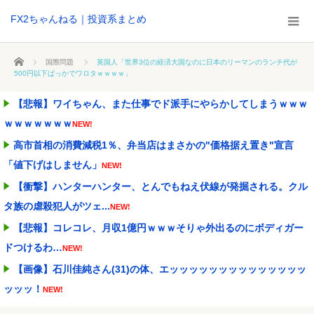
FX2ちゃんねる｜投資系まとめ
ホーム
国際問題
英国人「世界3位の経済大国なのに日本のリーマンのランチ代が
500円以下ばっかでワロタｗｗｗｗ」
【悲報】ワイちゃん、また仕事でド派手にやらかしてしまうｗｗｗ
ｗｗｗｗｗｗｗ
NEW!
高市首相の消費減税1％、弁当店はまさかの"価格据え置き"宣言
「値下げはしません」
NEW!
【衝撃】ハンターハンター、とんでもねえ伏線が発掘される。クル
タ族の虐殺犯人がツェ...
NEW!
【悲報】コレコレ、月収1億円ｗｗｗそりゃ外出るのにボディガー
ドつけるわ…
NEW!
【画像】石川佳純さん(31)の体、エッッッッッッッッッッッッッッ
ッッッ！
NEW!
清水アキラの息子・清水良太郎さん死去で、落語家・柳家小はだが