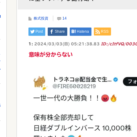
Powe
8
株式投資
14
Powered by livedoor 相互RSS
Post
Share
Hatena
RSS
1:
2024/03/03(日) 05:21:38.83
ID:/cItfVQ/003
し
意味が分からない
を
れ
果