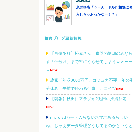
2026/8/1
米財務省「うーん、ドル円相場に
入しちゃおっかなー！？」
投資ブログ更新情報
【画像あり】松屋さん、食器の返却のみな
ず「仕分け」まで客にやらせてしまうｗｗｗ
ｗ
NEW!
農家「年収3000万円、コミュ力不要、年の
分休み、午前で終わる仕事」←コイツ
NEW!
【朗報】秋田にアラブが2兆円の投資決定
NEW!
micro sdカード入らないスマホあるらしい
ね。じゃあデータ管理どうしてるのかという