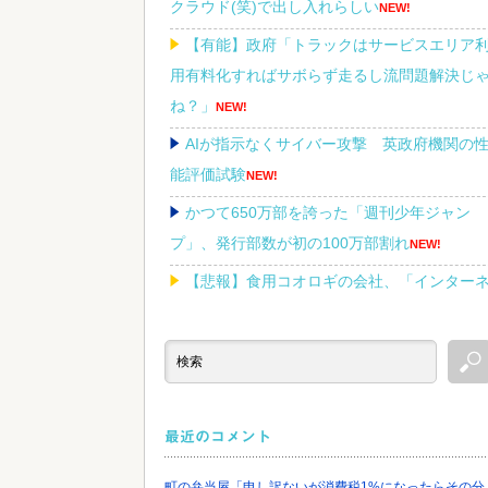
クラウド(笑)で出し入れらしい
NEW!
【有能】政府「トラックはサービスエリア
用有料化すればサボらず走るし流問題解決じ
ね？」
NEW!
AIが指示なくサイバー攻撃 英政府機関の
能評価試験
NEW!
かつて650万部を誇った「週刊少年ジャン
プ」、発行部数が初の100万部割れ
NEW!
【悲報】食用コオロギの会社、「インター
ットのデマ」のせいで倒産ｗｗｗｗｗ
NEW!
「Linuxで十分じゃね…？」世界が気付き始
る Linuxの市場シェアが初めて10%超える
NEW!
最近のコメント
町の弁当屋「申し訳ないが消費税1%になったらその分