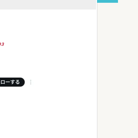
red by livedoor 相互RSS
03