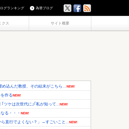
ログランキング
為替ブログ
ミクス
サイト概要
埋め込んだ教授、その結末がこちら…
NEW!
丼を作る
NEW!
ツケは次世代に｣｢私が知って...
NEW!
になる・・・
NEW!
ら直行でよくない？」→すごいこと...
NEW!