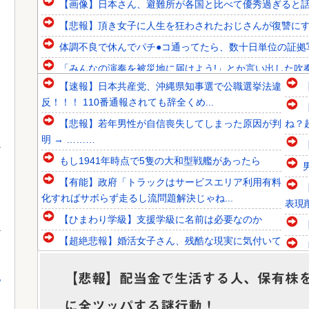
【画像】日本さん、避難所が各国と比べて優秀過ぎると
【悲報】頂き女子に人生を狂わされたおじさんが復讐に
体調不良で休んでパチ●コ通ってたら、数十日単位の証拠
「みんなの演奏を被災地に届けよう!」とか言い出した吹奏
【速報】日本共産党、沖縄県知事選で公職選挙法違
韓国人「韓国人組織19名が一斉検挙される！カンボジアか
反！！！ 110番通報されても辞全くめ...
韓国人「日本が東アジア地域で最も高い結婚率と出生率を維
【悲報】若年男性が自信喪失してしまった原因が判
ね？
韓国人「青年失業率7.0%の韓国で日本が韓国人の海外就業
明 → ………
もし1941年時点で5隻の大和型戦艦があったら
【有能】政府「トラックはサービスエリア利用有料
化すればサボらず走るし流問題解決じゃね...
Powered by livedoor 相互RSS
表現
【ひまわり学級】支援学級に名前は必要なのか
【超絶悲報】婚活女子さん、残酷な現実に気付いて
しまった結果…
【悲報】配当金で生活する人、保有株
【衝撃】YouTuber山口達也さん、チェンソーで竹
っ
を切るだけで600万再生を突破し...
に全ツッパする謎行動！