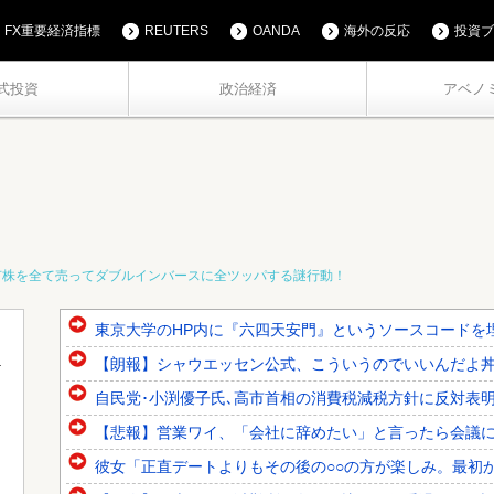
FX重要経済指標
REUTERS
OANDA
海外の反応
投資ブ
式投資
政治経済
アベノ
有株を全て売ってダブルインバースに全ツッパする謎行動！
東京大学のHP内に『六四天安門』というソースコードを
【朗報】シャウエッセン公式、こういうのでいいんだよ
自民党･小渕優子氏､高市首相の消費税減税方針に反対表明 ｢
【悲報】営業ワイ、「会社に辞めたい」と言ったら会議
彼女「正直デートよりもその後の○○の方が楽しみ。最初か