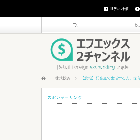
世界の株価
FX
株
ホーム
株式投資
【悲報】配当金で生活する人、保
スポンサーリンク