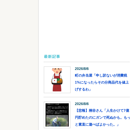
最新記事
2026/8/6
町の弁当屋「申し訳ないが消費税
1%になったらその分商品代を値上
げするわ」
2026/8/6
【悲報】桐谷さん「人生かけて7億
円貯めたのにガンで死ぬかも。も
と素直に遊べばよかった。」