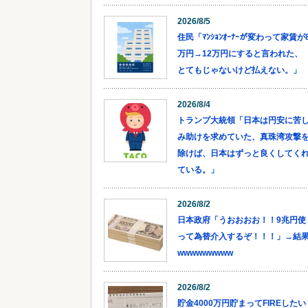
2026/8/5
住民「ﾏﾝｼｮﾝｵｰﾅｰが変わって家賃が
万円→12万円にすると言われた、
とてもじゃないけど払えない。」
2026/8/4
トランプ大統領「日本は円安に苦
み助けを求めていた、真珠湾攻撃
除けば、日本はずっと良くしてく
ている。」
2026/8/2
日本政府「うおおおお！！9兆円使
って為替介入するぞ！！！」→結
wwwwwwwww
2026/8/2
貯金4000万円貯まってFIREしたい