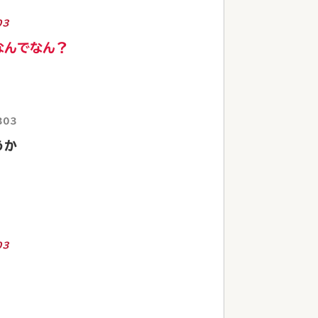
03
なんでなん？
303
うか
03