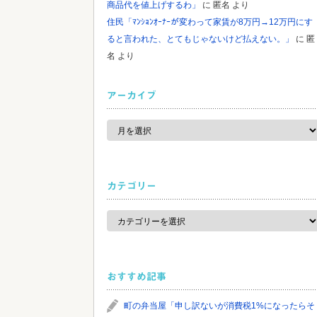
商品代を値上げするわ」
に
匿名
より
住民「ﾏﾝｼｮﾝｵｰﾅｰが変わって家賃が8万円→12万円にす
ると言われた、とてもじゃないけど払えない。」
に
匿
名
より
アーカイブ
ア
ー
カ
イ
ブ
カテゴリー
カ
テ
ゴ
リ
ー
おすすめ記事
町の弁当屋「申し訳ないが消費税1%になったらそ