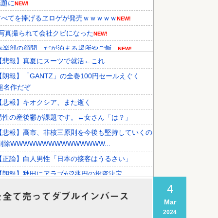
話題に
NEW!
すべてを捧げるヱロゲが発売ｗｗｗｗｗ
NEW!
写真撮られて会社クビになった
NEW!
楽部の顧問、だが泊まる場所やご飯...
NEW!
【悲報】真夏にスーツで就活←これ
らカザフスタンへ拠点を移して詐欺...
NEW!
【朗報】「GANTZ」の全巻100円セールえぐく
持している理由に韓国人が衝撃！」...
NEW!
超名作だぞ
先国家で1位に！」→「日本の手...
【悲報】キオクシア、また逝く
男性の産後鬱が課題です。←女さん「は？」
【悲報】高市、非核三原則を今後も堅持していくの
削除WWWWWWWWWWWWWWW...
【正論】白人男性「日本の接客はうるさい」
【朗報】秋田にアラブが2兆円の投資決定
4
を全て売ってダブルインバース
Mar
2024