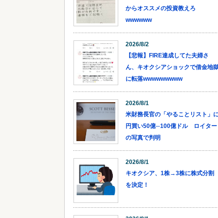
からオススメの投資教えろ
wwwwww
2026/8/2
【悲報】FIRE達成してた夫婦さ
ん、キオクシアショックで借金地
に転落wwwwwwwww
2026/8/1
米財務長官の「やることリスト」
円買い50億─100億ドル ロイター
の写真で判明
2026/8/1
キオクシア、1株→3株に株式分割
を決定！