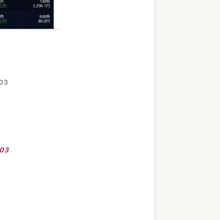
303
303