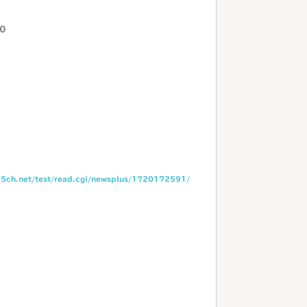
T0
i.5ch.net/test/read.cgi/newsplus/1720172591/