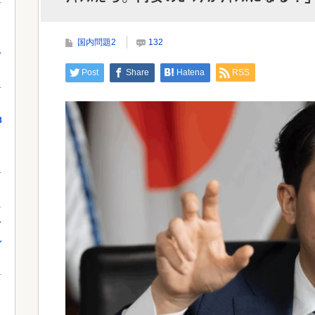
【悲報】ラッパーさん、札束披露するもネット民か
ら「新社会人の初ボーナスくらいしかない...
国内問題2
132
っ
Powe
Post
Share
Hatena
RSS
Powered by livedoor 相互RSS
8
し
を
れ