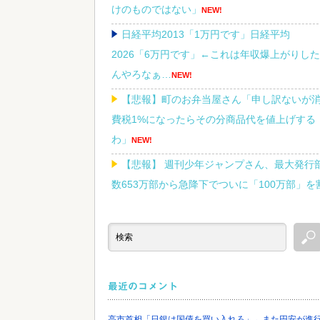
けのものではない」
NEW!
日経平均2013「1万円です」日経平均
2026「6万円です」←これは年収爆上がりした
んやろなぁ…
NEW!
【悲報】町のお弁当屋さん「申し訳ないが
費税1%になったらその分商品代を値上げする
わ」
NEW!
【悲報】 週刊少年ジャンプさん、最大発行
数653万部から急降下でついに「100万部」を
ってしまうｗｗｗｗｗ
NEW!
【悲報】ラッパーさん、札束披露するもネ
ト民から「新社会人の初ボーナスくらいしか
い」と笑われる
NEW!
最近のコメント
高市首相「日銀は国債を買い入れろ」←また円安が進