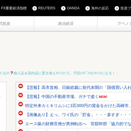
FX重要経済指標
REUTERS
OANDA
海外の反応
投資ブ
式投資
政治経済
アベノ
てるの
輸入品を国内品に置き換えﾁｬﾝｽだろ。円安のﾋﾟﾝﾁがﾁｬﾝｽになる！」
【悲報】高市首相、日銀総裁に前代未聞の「国債買い入
【悲報】中国の不動産市場、ガチで逝く
NEW!
特定外来カミキリムシに1匹300円の賞金をかけた高崎市、
【画像あり】えっ、ワイ氏の「貯金」・・・多すぎ・・
エース級の財務官僚が異例転出へ 官邸幹部「協力的で