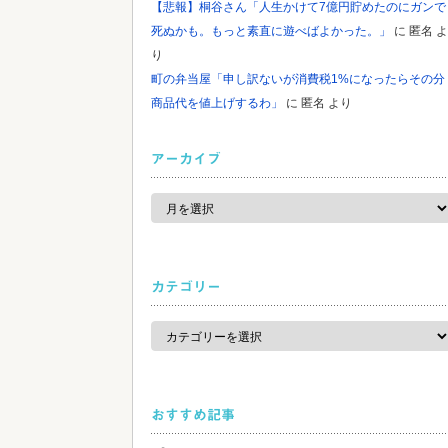
【悲報】桐谷さん「人生かけて7億円貯めたのにガンで
死ぬかも。もっと素直に遊べばよかった。」
に
匿名
よ
り
町の弁当屋「申し訳ないが消費税1%になったらその分
商品代を値上げするわ」
に
匿名
より
アーカイブ
ア
ー
カ
イ
ブ
カテゴリー
カ
テ
ゴ
リ
ー
おすすめ記事