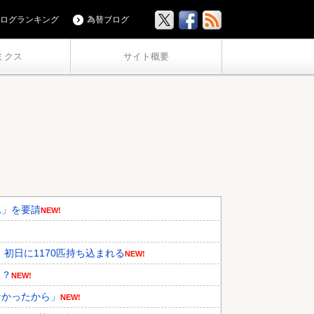
ログランキング
為替ブログ
ミクス
サイト概要
れ」を要請
NEW!
初日に1170匹持ち込まれる
NEW!
・？
NEW!
なかったから」
NEW!