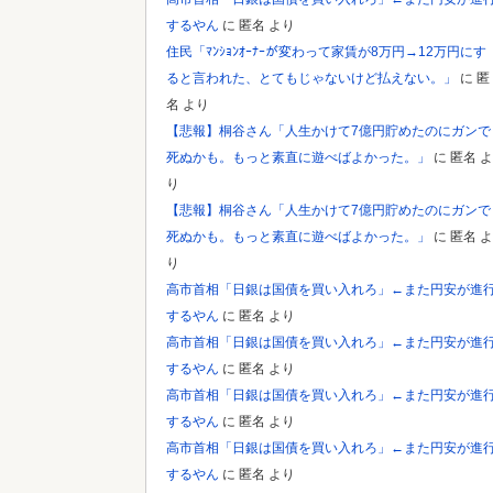
するやん
に
匿名
より
Powered by livedoor 相互RSS
住民「ﾏﾝｼｮﾝｵｰﾅｰが変わって家賃が8万円→12万円にす
ると言われた、とてもじゃないけど払えない。」
に
匿
名
より
【悲報】桐谷さん「人生かけて7億円貯めたのにガンで
死ぬかも。もっと素直に遊べばよかった。」
に
匿名
よ
り
【悲報】桐谷さん「人生かけて7億円貯めたのにガンで
死ぬかも。もっと素直に遊べばよかった。」
に
匿名
よ
り
高市首相「日銀は国債を買い入れろ」←また円安が進
するやん
に
匿名
より
高市首相「日銀は国債を買い入れろ」←また円安が進
するやん
に
匿名
より
高市首相「日銀は国債を買い入れろ」←また円安が進
するやん
に
匿名
より
高市首相「日銀は国債を買い入れろ」←また円安が進
するやん
に
匿名
より