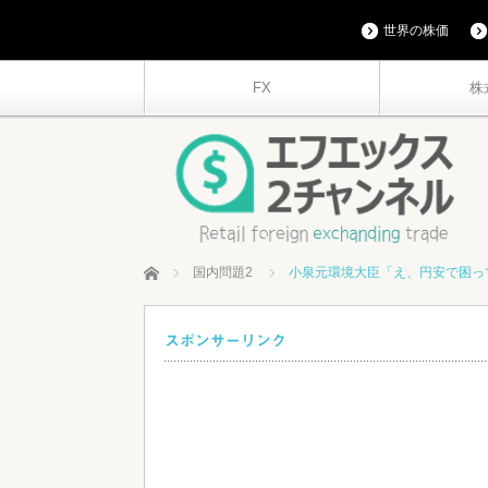
世界の株価
FX
株
ホーム
国内問題2
小泉元環境大臣「え、円安で困っ
スポンサーリンク