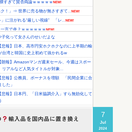
卑猥すぎて賛否両論ｗｗｗｗｗ
NEW!
！」⇒ 世界に売る物が無さすぎて...
NEW!
に注がれる“厳しい視線” 「レ...
NEW!
る一言で炎上ｗｗｗｗｗｗ
NEW!
少子化って女さんのせいだよな
、オリンピック予選の記録削除を要...
NEW!
【悲報】日本、高市円安ホクホクなのに上半期の輸
外国人審判接待を報道！」→「信頼...
NEW!
が台湾と韓国に史上初めて抜かれるw
巡る過去の不祥事を報道！」→「国...
【朗報】Amazonマンガ週末セール、今週はスポー
。リアルなど人気タイトルが対象...
【悲報】公務員、ボーナスを増額 「民間企業に合
ました」
【悲報】日本円、「日米協調介入」すら無効化して
う
SES10年目のワイ、転職するか迷う
7
の
輸入品を国内品に置き換え
【悲報】ショートスリーパー堀さんと高須クリニッ
Jul
ライブ配信中に大喧嘩
2024
」