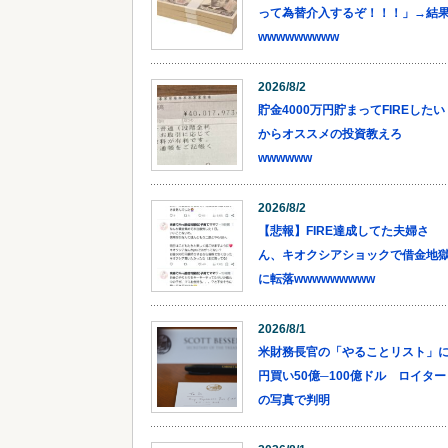
って為替介入するぞ！！！」→結
wwwwwwwww
2026/8/2
貯金4000万円貯まってFIREしたい
からオススメの投資教えろ
wwwwww
2026/8/2
【悲報】FIRE達成してた夫婦さ
ん、キオクシアショックで借金地
に転落wwwwwwwww
2026/8/1
米財務長官の「やることリスト」
円買い50億─100億ドル ロイター
の写真で判明