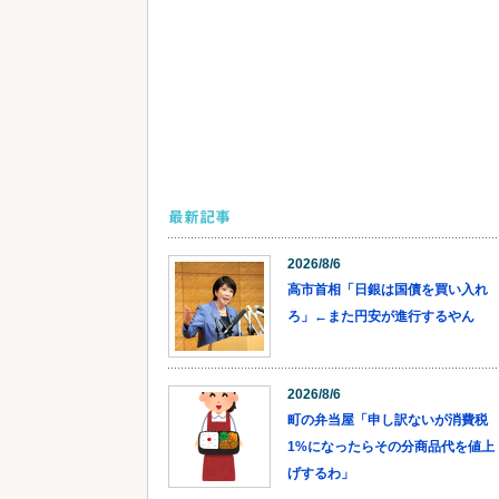
最新記事
2026/8/6
高市首相「日銀は国債を買い入れ
ろ」←また円安が進行するやん
2026/8/6
町の弁当屋「申し訳ないが消費税
1%になったらその分商品代を値上
げするわ」