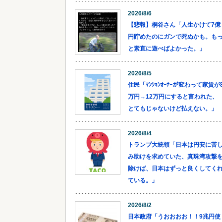
2026/8/6
【悲報】桐谷さん「人生かけて7億
円貯めたのにガンで死ぬかも。も
と素直に遊べばよかった。」
2026/8/5
住民「ﾏﾝｼｮﾝｵｰﾅｰが変わって家賃が
万円→12万円にすると言われた、
とてもじゃないけど払えない。」
2026/8/4
トランプ大統領「日本は円安に苦
み助けを求めていた、真珠湾攻撃
除けば、日本はずっと良くしてく
ている。」
2026/8/2
日本政府「うおおおお！！9兆円使