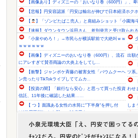
【画像あり】ディズニーの「おいなり巻（600円）」、
【悲報】円安容認派「円安は輸出が伸びで日本経済ホクホク
【
】「ゾンビたばこ売人」と肩組みショット「小園海斗」
【速報】ダウンタウン浜田さん、差別発言と受け取られ
「小泉やめろ！」→市民らが横浜駅前で大絶叫ｗｗ
韓国人「韓国に10年間の出場権剥奪や過去ワールドカップ
ｗｗｗｗｗｗ
韓国人「東南アジア各国が韓国サッカー協会による日本人や
【画像】ディズニーのおいなり巻（600円）、流石
出額
韓国人「英メディアや海外各社も一斉に韓国サッカー協会を
にアレすぎて賛否両論の大炎上をしてし...
【衝撃】ジャンポケ斉藤の被害女性「バウムクーヘ
ツ系
ン売ったりTikTokライブしててムカ...
【投資の闇】「銀行なら安心」と思って買った投資
わせ
Powered by livedoor 相互RSS
信託、11年後に確認した結果……
【 つ 】面識ある女性の水筒に"下半身"を押し付
しま
け"使用不能"にした疑い 66歳男を...
【速報】中露の武装軍艦4隻が日本一周『いつでも
小泉元環境大臣「え、円安で困ってる
国家沈没させられるぞ』
ク、
ﾁｬﾝｽだろ。円安のﾋﾟﾝﾁがﾁｬﾝｽになる！