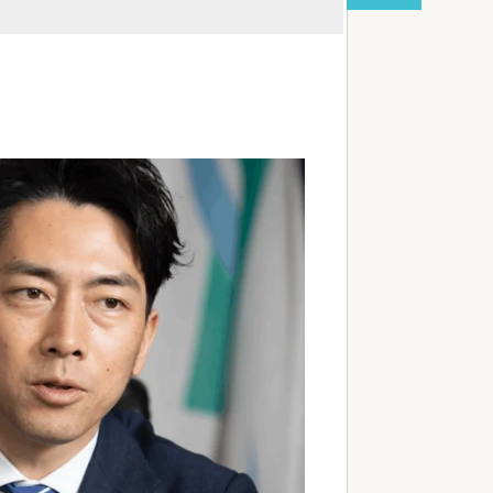
red by livedoor 相互RSS