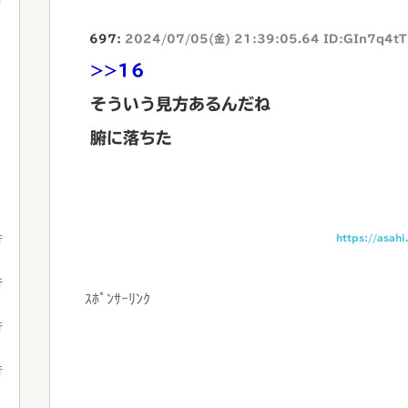
697:
2024/07/05(金) 21:39:05.64 ID:GIn7q4t
>>16
そういう見方あるんだね
腑に落ちた
https://asah
行
行
ｽﾎﾟﾝｻｰﾘﾝｸ
行
行