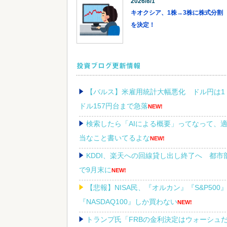
2026/8/1
キオクシア、1株→3株に株式分割
を決定！
投資ブログ更新情報
【バルス】米雇用統計大幅悪化 ドル円は1
ドル157円台まで急落
NEW!
検索したら「AIによる概要」ってなって、
当なこと書いてるよな
NEW!
KDDI、楽天への回線貸し出し終了へ 都市
で9月末に
NEW!
【悲報】NISA民、『オルカン』『S&P500
『NASDAQ100』しか買わない
NEW!
トランプ氏「FRBの金利決定はウォーシュ