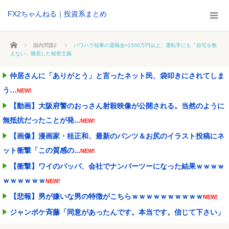
FX2ちゃんねる｜投資系まとめ
ホーム
国内問題2
パワハラ知事の退職金=1500万円以上、運転手にも「自宅を教
えない」徹底した秘密主義
仲居さんに「ありがとう」と言ったネット民、袋叩きにされてしま
う…
NEW!
【動画】大阪府警のおっさん射殺映像が公開される。当然のように
無抵抗だったことが発...
NEW!
【画像】漫画家・桂正和、最新のパンツ＆お尻のイラスト投稿にネ
ット衝撃「この質感の...
NEW!
【衝撃】ワイのパッパ、会社でナンバーツーになった結果ｗｗｗｗ
ｗｗｗｗｗｗ
NEW!
【悲報】男が嫌いな男の特徴がこちらｗｗｗｗｗｗｗｗｗｗ
NEW!
ジャンポケ斉藤「同意があったんです。本当です。信じて下さい」
←何でこの主張が通ら...
NEW!