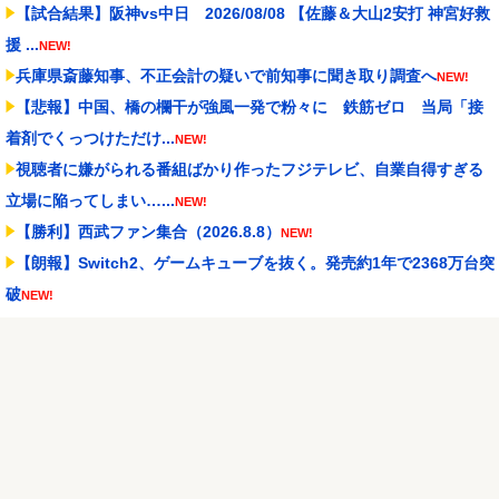
【試合結果】阪神vs中日 2026/08/08 【佐藤＆大山2安打 神宮好救
援 ...
NEW!
兵庫県斎藤知事、不正会計の疑いで前知事に聞き取り調査へ
NEW!
【悲報】中国、橋の欄干が強風一発で粉々に 鉄筋ゼロ 当局「接
着剤でくっつけただけ...
NEW!
視聴者に嫌がられる番組ばかり作ったフジテレビ、自業自得すぎる
立場に陥ってしまい…...
NEW!
【勝利】西武ファン集合（2026.8.8）
NEW!
【朗報】Switch2、ゲームキューブを抜く。発売約1年で2368万台突
破
NEW!
【朗報】サンセイのオンラインショップが再オープン 「新7500Tシ
ャツ」「BOX...
NEW!
【J2第1節 八戸×富山】八戸が記念すべきJ2初勝利！佐藤祐太の無回
転ミドル＆ド...
NEW!