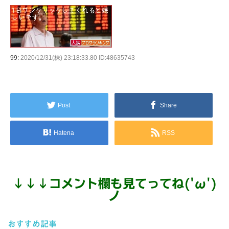
99:
2020/12/31(株) 23:18:33.80 ID:48635743
Post
Share
Hatena
RSS
↓
↓
↓
コメント欄も見てってね('ω')
ノ
おすすめ記事