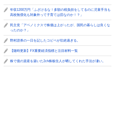
年収1200万円「ふざけるな！多額の税負担をしてるのに児童手当も
高校無償化も対象外って子育ては罰なのか！？」
民主党「アベノミクスで株価は上がったが、国民の暮らしは良くな
ったのか？」
野村證券の一日を記したコピペが壮絶過ぎる。
【随時更新】FX重要経済指標と注目材料一覧
株で億の資産を築いた2ch株板住人が晒してくれた手法が凄い。