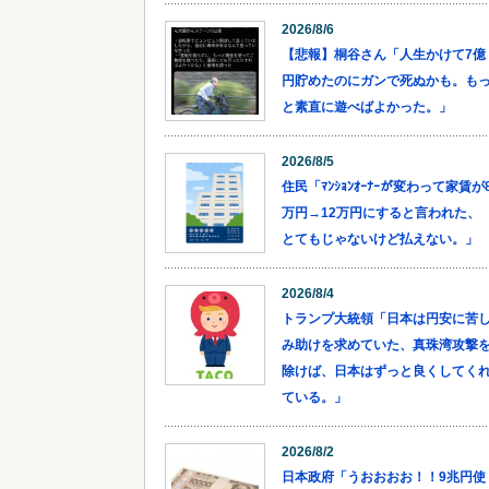
2026/8/6
【悲報】桐谷さん「人生かけて7億
円貯めたのにガンで死ぬかも。も
と素直に遊べばよかった。」
2026/8/5
住民「ﾏﾝｼｮﾝｵｰﾅｰが変わって家賃が
万円→12万円にすると言われた、
とてもじゃないけど払えない。」
2026/8/4
トランプ大統領「日本は円安に苦
み助けを求めていた、真珠湾攻撃
除けば、日本はずっと良くしてく
ている。」
2026/8/2
日本政府「うおおおお！！9兆円使