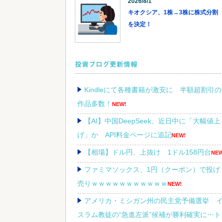
2026/8/1
キオクシア、1株→3株に株式分割
を決定！
投資ブログ更新情報
Kindleにて各種書籍が激安に 半額超割引の
作品多数！
NEW!
【AI】中国DeepSeek、近日中に「大幅値上
げ」か API料金ページに追記
NEW!
【相場】ドル円、上抜け 1ドル158円台
NEW
ファミマソックス、1円（クーポン）で投げ
売りｗｗｗｗｗｗｗｗｗｗｗ
NEW!
アメリカ・ミシガン州の民主党予備選挙 
スラム教徒の“急進左派”候補が勝利確実に⋯ト