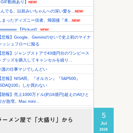
GIF動画あり】
NEW!
でる。以前みいちゃんへの深い愛を...
NEW!
まったディズニー信者、帰国後『本...
NEW!
w 【Pickup0...
NEW!
【悲報】Google、Geminiのせいで史上初のマイナ
機関が売り越しを仕掛けコスピが...
NEW!
ャッシュフローに陥る
食事マナーが想像以上に厳格すぎて...
NEW!
【悲報】ジャンプストアで43億円分のワンピース
結果がこちらです」→「あまりの...
トグッズを購入してキャンセルを繰り...
介護の仕事マジでしんどい
【悲報】NISA民、『オルカン』『S&P500』
SDAQ100』しか買わない
【朗報】売上1000万ドル(約16億円)超えのAIひと
が急増。Mac mini...
【緊急】例の激安iPhone Air、ついにセール終了の
5
ントダウンが開始
ラーメン屋で「大盛り」から
Jul
【悲報】射殺されたオッサン、最近母を亡くして精
2026