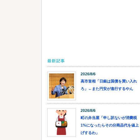
最新記事
2026/8/6
高市首相「日銀は国債を買い入れ
ろ」←また円安が進行するやん
2026/8/6
町の弁当屋「申し訳ないが消費税
1%になったらその分商品代を値上
げするわ」