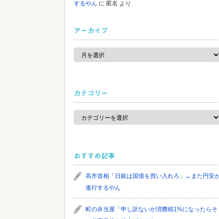
するやん
に
匿名
より
アーカイブ
ア
ー
カ
イ
ブ
カテゴリー
カ
テ
ゴ
リ
ー
おすすめ記事
高市首相「日銀は国債を買い入れろ」←また円安
進行するやん
町の弁当屋「申し訳ないが消費税1%になったらそ