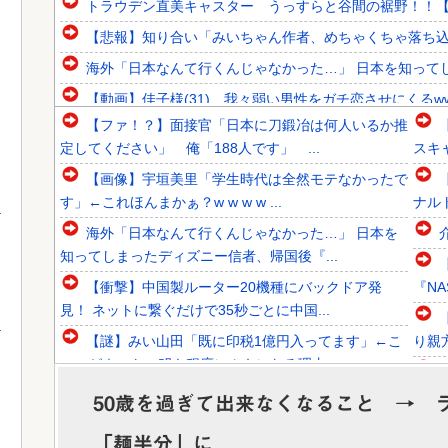
トラウデン直美キャスター うっすらと谷間の裾野！！【
【悲報】知り合い「みいちゃん作者、めちゃくちゃ落ち込ん
海外「日本なんて行くんじゃなかった…」 日本を知ってし
【動画】佳子様(31)、我々弱い男性をガチ恋させにくるwwwwww
【ファ！？】面接官「日本に刀鍛冶は何人いるか推
韓国人「SKハイニックスが10%台の暴落！外国人投資家と
定してください」 俺「188人です」 ...
スキ
韓国人「日本ではテーブルに肘をついてはいけない？日本の
【画像】宇垣美里「学生時代は全然モテなかったで
韓国人「1592年に現代の機械化部隊がタイムスリップした
す」←これほんまかぁ？w w w w ...
ナル
海外「日本なんて行くんじゃなかった…」 日本を
知ってしまったディズニー信者、帰国後『...
【衝撃】中国製ルーター20機種にバックドア発
『NA
Powered by livedoor 相互RSS
見！ ネットに繋ぐだけで35秒ごとに中国...
【謎】みい山田「既に印税1億円入ってます」←こ
り親方
いつがネットの叩き程度にムキになる理由
【朗報】みいちゃんと山田さん、ハッピーエンド確
カウ
50歳を過ぎて出来なくなること → 
定 最後はママに埋葬される
「麺半分」に