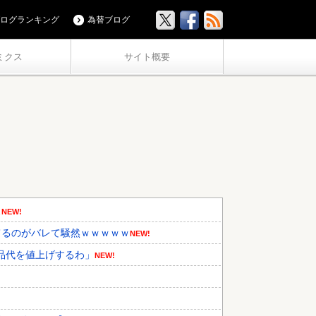
ログランキング
為替ブログ
ミクス
サイト概要
…
NEW!
てるのがバレて騒然ｗｗｗｗｗ
NEW!
品代を値上げするわ」
NEW!