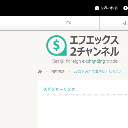
世界の株価
FX
株
ホーム
国内問題
50歳を過ぎて出来なくなること 
スポンサーリンク