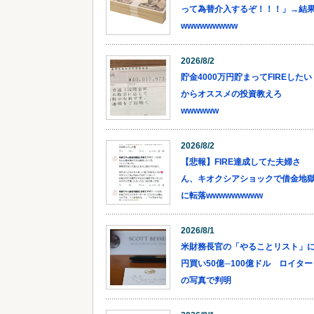
って為替介入するぞ！！！」→結
wwwwwwwww
2026/8/2
貯金4000万円貯まってFIREしたい
からオススメの投資教えろ
wwwwww
2026/8/2
【悲報】FIRE達成してた夫婦さ
ん、キオクシアショックで借金地
に転落wwwwwwwww
2026/8/1
米財務長官の「やることリスト」
円買い50億─100億ドル ロイター
の写真で判明