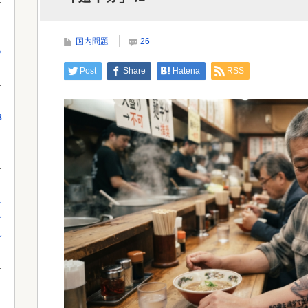
無期刑の仮釈放、2025年は「わずか4人」2024年
神的
は32人が獄中死…「終身刑化」の...
国内問題
26
っ
Powe
Post
Share
Hatena
RSS
Powered by livedoor 相互RSS
8
し
を
れ