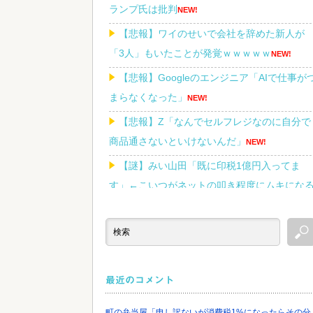
ランプ氏は批判
NEW!
【悲報】ワイのせいで会社を辞めた新人が
「3人」もいたことが発覚ｗｗｗｗｗ
NEW!
【悲報】Googleのエンジニア「AIで仕事が
まらなくなった」
NEW!
【悲報】Z「なんでセルフレジなのに自分で
商品通さないといけないんだ」
NEW!
【謎】みい山田「既に印税1億円入ってま
す」←こいつがネットの叩き程度にムキにな
理由
NEW!
Powered by livedoor 相互RSS
最近のコメント
町の弁当屋「申し訳ないが消費税1%になったらその分