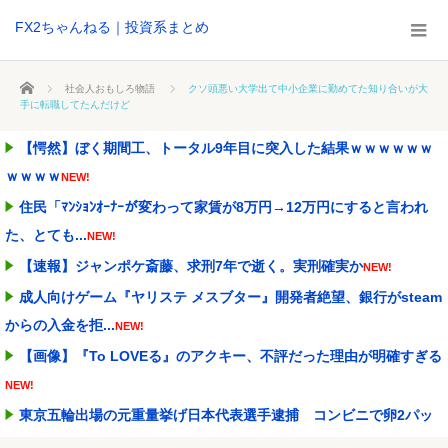
FX2ちゃんねる｜投資系まとめ
ホーム
社会人おもしろ物語
クソ頭悪い大学出て中小企業に勤めてた知り合いが大
手に転職してたんだけど
【愕然】ぼく期間工、トータル9年目に突入した結果ｗｗｗｗｗｗ
ｗｗｗｗ
NEW!
住民「ﾏﾝｼｮﾝｵｰﾅｰが変わって家賃が8万円→12万円にすると言われ
た、とても...
NEW!
【速報】ジャンポケ斎藤、求刑7年で逝く。実刑確実か
NEW!
成人向けゲーム『ヤリステ メスブター』開発者絶望、銀行がsteam
からの入金を拒...
NEW!
【画像】『To LOVEる』のアクキー、不評だった理由が明確すぎる
NEW!
東京五輪出場の元重量挙げ日本代表選手逮捕 コンビニで卵2パッ
クとしょうゆ1本(8...
NEW!