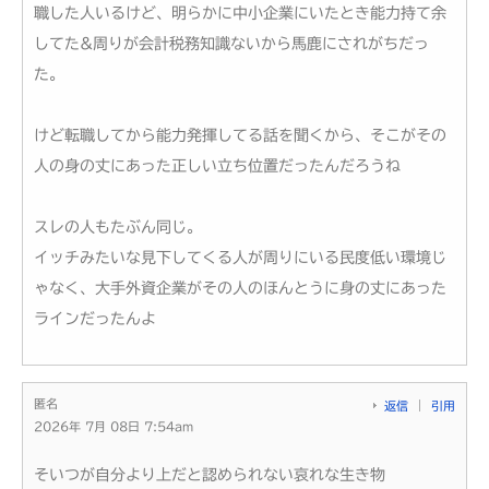
職した人いるけど、明らかに中小企業にいたとき能力持て余
してた&周りが会計税務知識ないから馬鹿にされがちだっ
た。
けど転職してから能力発揮してる話を聞くから、そこがその
人の身の丈にあった正しい立ち位置だったんだろうね
スレの人もたぶん同じ。
イッチみたいな見下してくる人が周りにいる民度低い環境じ
ゃなく、大手外資企業がその人のほんとうに身の丈にあった
ラインだったんよ
匿名
返信
引用
2026年 7月 08日 7:54am
そいつが自分より上だと認められない哀れな生き物