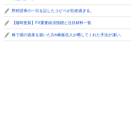
野村證券の一日を記したコピペが壮絶過ぎる。
【随時更新】FX重要経済指標と注目材料一覧
株で億の資産を築いた2ch株板住人が晒してくれた手法が凄い。