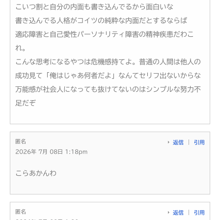
こいつ割と自分の内面も書き込んでるから面白いな
書き込んでる人格がコイツの純粋な内面だとするならば
適応障害と自己愛性パーソナリティ障害の精神疾患だわこ
れ。
こんな思考になるやつは危機感持てよ。普通の人間は他人の
成功見て「俺はじゃあ何者だよ」なんてセリフ出ないからな
万能感が社会人になっても抜けてないのはシンプルな努力不
足だぞ
匿名
返信
引用
2026年 7月 08日 1:18pm
こらあかんわ
匿名
返信
引用