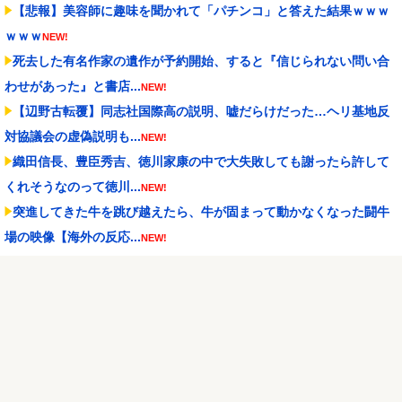
【悲報】美容師に趣味を聞かれて「パチンコ」と答えた結果ｗｗｗ
ｗｗｗ
NEW!
死去した有名作家の遺作が予約開始、すると『信じられない問い合
わせがあった』と書店...
NEW!
【辺野古転覆】同志社国際高の説明、嘘だらけだった…ヘリ基地反
対協議会の虚偽説明も...
NEW!
織田信長、豊臣秀吉、徳川家康の中で大失敗しても謝ったら許して
くれそうなのって徳川...
NEW!
突進してきた牛を跳び越えたら、牛が固まって動かなくなった闘牛
場の映像【海外の反応...
NEW!
【遊戯王】ヤドカリューで900レス目指すスレ
NEW!
家庭菜園やってるけど、最近空芯菜が評価され過ぎだと思
う！！！！！
NEW!
ストリートファイター6 スマスロ新台｜初打ち評価＆感想、Twitter
報告まとめ
NEW!