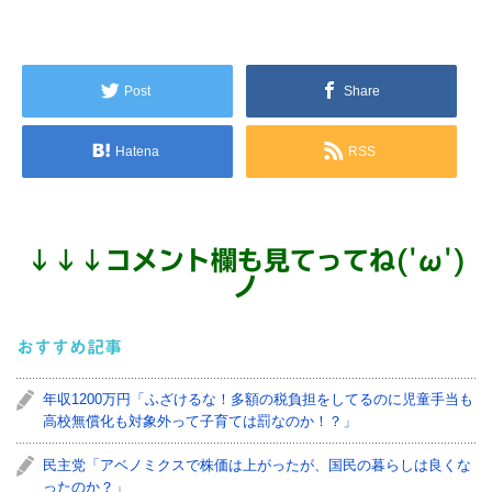
Post
Share
Hatena
RSS
↓
↓
↓
コメント欄も見てってね('ω')
ノ
おすすめ記事
年収1200万円「ふざけるな！多額の税負担をしてるのに児童手当も
高校無償化も対象外って子育ては罰なのか！？」
民主党「アベノミクスで株価は上がったが、国民の暮らしは良くな
ったのか？」