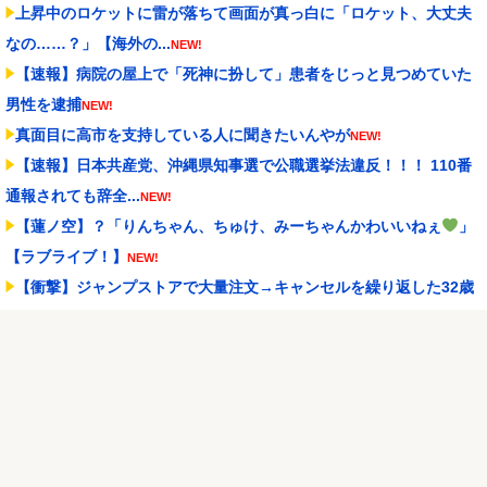
上昇中のロケットに雷が落ちて画面が真っ白に「ロケット、大丈夫
なの……？」【海外の...
NEW!
【速報】病院の屋上で「死神に扮して」患者をじっと見つめていた
男性を逮捕
NEW!
真面目に高市を支持している人に聞きたいんやが
NEW!
【速報】日本共産党、沖縄県知事選で公職選挙法違反！！！ 110番
通報されても辞全...
NEW!
【蓮ノ空】？「りんちゃん、ちゅけ、みーちゃんかわいいねぇ
」
【ラブライブ！】
NEW!
【衝撃】ジャンプストアで大量注文→キャンセルを繰り返した32歳
女を逮捕 238ア...
NEW!
【動画】元西武ヤン、MLB初登板で大ジャンプｗｗｗｗ
NEW!
メディア「Switch2、499ドルでも安い800ドル超えるかも。PS5は
直近で...
NEW!