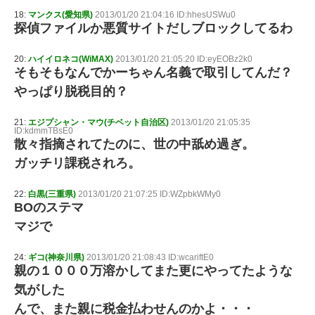
18:
マンクス(愛知県)
2013/01/20 21:04:16 ID:hhesUSWu0
探偵ファイルか悪質サイトだしブロックしてるわ
20:
ハイイロネコ(WiMAX)
2013/01/20 21:05:20 ID:eyEOBz2k0
そもそもなんでかーちゃん名義で取引してんだ？
やっぱり脱税目的？
21:
エジプシャン・マウ(チベット自治区)
2013/01/20 21:05:35
ID:kdmmTBsE0
散々指摘されてたのに、世の中舐め過ぎ。
ガッチリ課税されろ。
22:
白黒(三重県)
2013/01/20 21:07:25 ID:WZpbkWMy0
BOのステマ
マジで
24:
ギコ(神奈川県)
2013/01/20 21:08:43 ID:wcariftE0
親の１０００万溶かしてまた更にやってたような
気がした
んで、また親に税金払わせんのかよ・・・