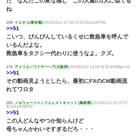
た なんだこの変な感じ この人嵐の1人に似てる
ね
169:
イエネコ(東京都)
2013/01/21 07:28:13 ID:DG2LsRTO0
>>51
こいつ、ぴんぴんしているくせに救急車を呼んで
いるんだよな。
救急車をタクシー代わりに使うなよ。クズ。
174:
アメリカンワイヤーヘア(大阪府)
2013/01/21 13:19:16 ID:dVNBgc+z0
>>51
その動画見ようとしたら、最初にFXのCM動画流
れてワロタ
183:
ノルウェージャンフォレストキャット (鳥取県)
2013/01/21 20:12:57
ID:Sm1R93KV0
>>51
この人どんなやつか知らんけど
母ちゃんかわいそすぎるだろ・・・