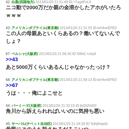
42:
白黒(四国地方)
2013/01/20 21:31:49 ID:+7ugdFuL0
ニコ動で2000万だか親の金溶かしたアホがいたろ
ｗｗｗ
43:
アメリカンボブテイル(東京都)
2013/01/20 21:31:55 ID:wV4xnEFE0
この人の母親あといくらあるの？働いてないんで
しょ？
67:
ペルシャ(大阪府)
2013/01/20 21:56:30 ID:SWxC+chp0
>>43
あと5000万くらいあるんじゃなかったっけ？
68:
アメリカンボブテイル(東京都)
2013/01/20 21:58:13 ID:wV4xnEFE0
>>67
うは・・・俺によこせと
44:
バーミーズ(大阪府)
2013/01/20 21:32:15 ID:IjxDlZmD0
角川から訴えられればいいのに気持ち悪い
45:
サーバル(チベット自治区)
2013/01/20 21:34:29 ID:TyKj6mps0