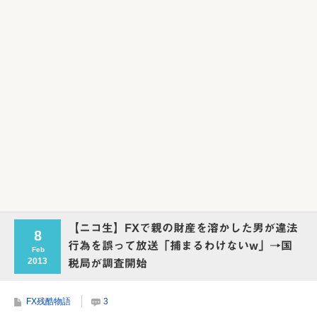
Powered by livedoor 相互RSS
【ニコ生】FXで親の財産を溶かした男が違法
8
行為を誤って放送「捕まるわけないw」→国
Feb
2013
税局が調査開始
FX残酷物語
3