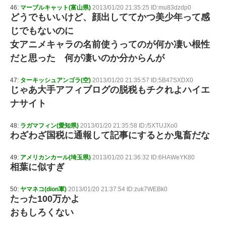
46:
マーブルキャット(富山県)
2013/01/20 21:35:25 ID:mu83dzdp0
どうでもいいけど、顔出しててかつ美少年って感
じでもないのに
女アニメキャラの名前使うってのが何か凄い根性
だと思った 何が凄いのか分からんが
47:
ターキッシュアンゴラ(空)
2013/01/20 21:35:57 ID:5B47SXDX0
じゃあ大手アフィブログの脱税もチクれよハイエ
ナサイト
48:
ラガマフィン(愛知県)
2013/01/20 21:35:58 ID:/5XTUJXo0
わざわざ国税に通報して記事にするとか鬼畜だな
49:
アメリカンカール(埼玉県)
2013/01/20 21:36:32 ID:6HAWeYK80
相葉に似すぎ
50:
ヤマネコ(dion軍)
2013/01/20 21:37:54 ID:zuk7WEBk0
たった100万かよ
おもしろくない