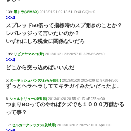
139:
黒トラ(WiMAX)
2013/01/21 02:13:51 ID:XLGtQbuf0
>>4
スプレッド50倍って指標時のスプ開きのことか？
レバレッジって言いたいのか？
いずれにしろ税金に関係ないだろ
195:
リビアヤマネコ(茸)
2013/01/21 23:20:57 ID:APW8SVvm0
>>4
どこから突っ込めばいいんだ
5:
ターキッシュバン(やわらか銀行)
2013/01/20 20:54:39 ID:9+z94e5d0
ずっとヘラヘラしててキチガイみたいだったよ。
6:
シャルトリュー(埼玉県)
2013/01/20 20:55:41 ID:xRJZ5zoO0
つまりBOってのやればクズでも１０００万儲かる
って事？
17:
セルカークレックス(茨城県)
2013/01/20 21:02:57 ID:lEAplOl20
>>6