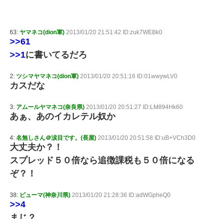
63:
ヤマネコ(dion軍)
2013/01/20 21:51:42 ID:zuk7WEBk0
>>61
>>1
に書いてるだろ
2:
ツシマヤマネコ(dion軍)
2013/01/20 20:51:16 ID:01wwywLV0
カスだな
3:
アムールヤマネコ(奈良県)
2013/01/20 20:51:27 ID:LM894Hk60
あぁ、あのイカレテル奴か
4:
名無しさん＠涙目です。(長屋)
2013/01/20 20:51:58 ID:uB+VCh3D0
大丈夫か？！
スプレッド５０倍なら追徴課税も５０倍になる
ぞ？！
38:
ピューマ(神奈川県)
2013/01/20 21:28:36 ID:adWGpheQ0
>>4
まじ？