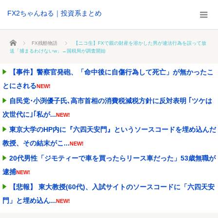
FX2ちゃんねる｜投資系まとめ
ホーム
FX残酷物語
【ニコ生】FXで親の財産を溶かした男が違法行為を誤って放
送「捕まるわけないw」→国税局が調査開始
【事件】警察官発砲、「命中後に自傷行為して死亡」が無かったこ
とにされる
NEW!
自民党･小渕優子氏､高市首相の消費税減税方針に反対表明 ｢ツケは
次世代に｣｢私が...
NEW!
東京大学のHP内に『六四天安門』というソースコードを埋め込んだ
教授、その結末がこ...
NEW!
20代男性「ジモティーで車を買ったらリース車だった」53歳無職が
逮捕
NEW!
【悲報】 東大教授(60代)、入試サイトのソースコードに「六四天安
門」と埋め込ん...
NEW!
【画像】旅人女子「夜景を撮りたかっただけなのに、故郷の村が燃