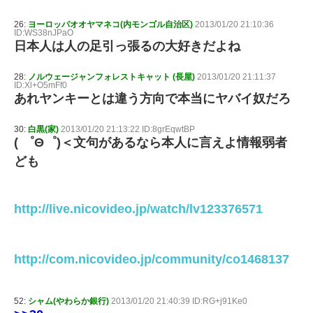
26:
ヨーロッパオオヤマネコ(内モンゴル自治区)
2013/01/20 21:10:36
ID:WS38nJPaO
日本人は人の足引っ張るの大好きだよね
28:
ノルウェージャンフォレストキャット (長屋)
2013/01/20 21:11:37
ID:Xl+O5mFf0
あれヤンキーとは違う方向で本当にヤバイ奴だろ
30:
白黒(家)
2013/01/20 21:13:22 ID:8grEqwtBP
( ゜Θ゜)＜文句があるなら本人に言えよ情報弱者
ども
http://live.nicovideo.jp/watch/lv123376571
http://com.nicovideo.jp/community/co1468137
52:
シャム(やわらか銀行)
2013/01/20 21:40:39 ID:RG+j91Ke0