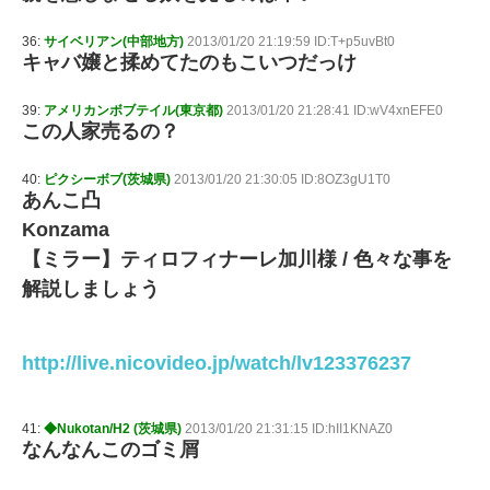
36:
サイベリアン(中部地方)
2013/01/20 21:19:59 ID:T+p5uvBt0
キャバ嬢と揉めてたのもこいつだっけ
39:
アメリカンボブテイル(東京都)
2013/01/20 21:28:41 ID:wV4xnEFE0
この人家売るの？
40:
ピクシーボブ(茨城県)
2013/01/20 21:30:05 ID:8OZ3gU1T0
あんこ凸
Konzama
【ミラー】ティロフィナーレ加川様 / 色々な事を
解説しましょう
http://live.nicovideo.jp/watch/lv123376237
41:
◆Nukotan/H2 (茨城県)
2013/01/20 21:31:15 ID:hII1KNAZ0
なんなんこのゴミ屑