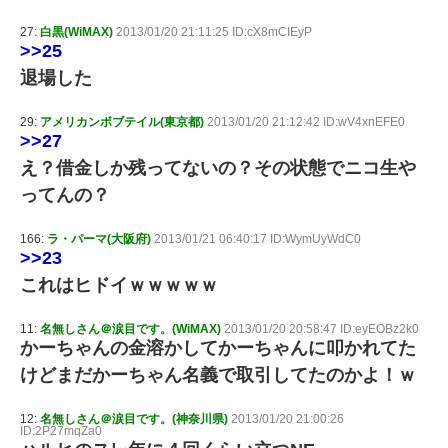
27:
白黒(WiMAX)
2013/01/20 21:11:25 ID:cX8mCIEyP
>>25
退場した
29:
アメリカンボブテイル(東京都)
2013/01/20 21:12:42 ID:wV4xnEFE0
>>27
え？借金しか残ってないの？その状態でニコ生や
ってんの？
166:
ラ・パーマ(大阪府)
2013/01/21 06:40:17 ID:WymUyWdC0
>>23
これはヒドイｗｗｗｗｗ
11:
名無しさん＠涙目です。(WiMAX)
2013/01/20 20:58:47 ID:eyEOBz2k0
かーちゃんの金溶かしてかーちゃんに叩かれてた
けどまだかーちゃん名義で取引してたのかよ！ｗ
12:
名無しさん＠涙目です。(神奈川県)
2013/01/20 21:00:26
ID:2P27mqZa0