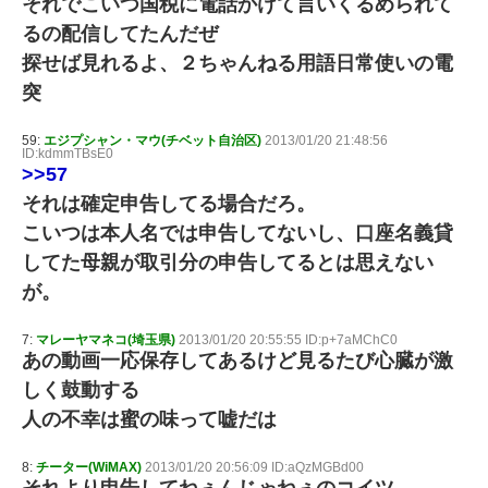
それでこいつ国税に電話かけて言いくるめられて
るの配信してたんだぜ
探せば見れるよ、２ちゃんねる用語日常使いの電
突
59:
エジプシャン・マウ(チベット自治区)
2013/01/20 21:48:56
ID:kdmmTBsE0
>>57
それは確定申告してる場合だろ。
こいつは本人名では申告してないし、口座名義貸
してた母親が取引分の申告してるとは思えない
が。
7:
マレーヤマネコ(埼玉県)
2013/01/20 20:55:55 ID:p+7aMChC0
あの動画一応保存してあるけど見るたび心臓が激
しく鼓動する
人の不幸は蜜の味って嘘だは
8:
チーター(WiMAX)
2013/01/20 20:56:09 ID:aQzMGBd00
それより申告してねぇんじゃねぇのコイツ