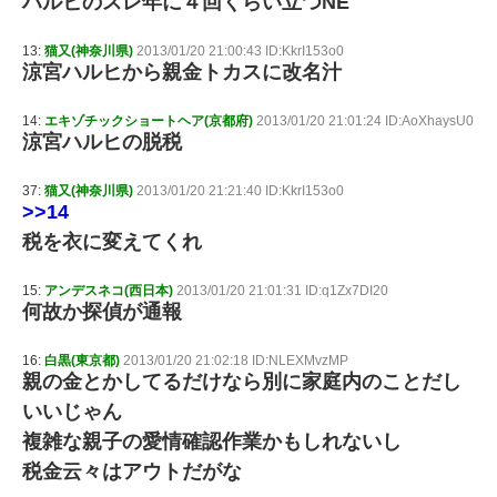
ハルヒのスレ年に４回くらい立つNE
13:
猫又(神奈川県)
2013/01/20 21:00:43 ID:KkrI153o0
涼宮ハルヒから親金トカスに改名汁
14:
エキゾチックショートヘア(京都府)
2013/01/20 21:01:24 ID:AoXhaysU0
涼宮ハルヒの脱税
37:
猫又(神奈川県)
2013/01/20 21:21:40 ID:KkrI153o0
>>14
税を衣に変えてくれ
15:
アンデスネコ(西日本)
2013/01/20 21:01:31 ID:q1Zx7DI20
何故か探偵が通報
16:
白黒(東京都)
2013/01/20 21:02:18 ID:NLEXMvzMP
親の金とかしてるだけなら別に家庭内のことだし
いいじゃん
複雑な親子の愛情確認作業かもしれないし
税金云々はアウトだがな