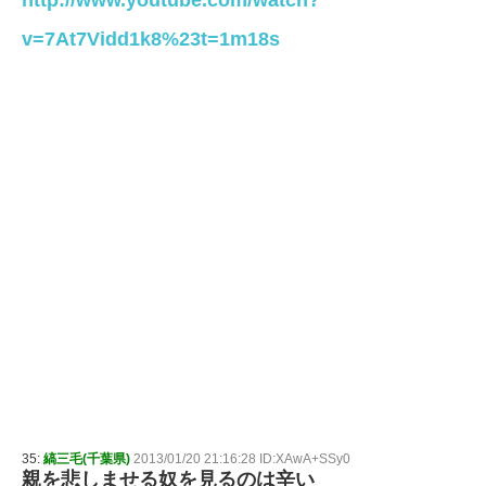
v=7At7Vidd1k8%23t=1m18s
35:
縞三毛(千葉県)
2013/01/20 21:16:28 ID:XAwA+SSy0
親を悲しませる奴を見るのは辛い