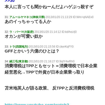
>>30
本人に言っても聞かねーんだよハゲぶっ殺すぞ
31:
アムールヤマネコ(神奈川県)
2013/01/20 21:13:29 ID:Wm+qNAEv0
あのイっちゃってる人か
32:
ラ・パーマ(大阪府)
2013/01/20 21:14:12 ID:kd/hez/j0
オカンが可愛い奴か
33:
トラ(四国地方)
2013/01/20 21:15:56 ID:ckerKqFY0
GFFとかいう六億のひとは？
34:
縞三毛(東京都)
2013/01/20 21:16:27 ID:9qIY4wRh0
消費増税はTPPともセット＝消費増税で日本企業
経営悪化→TPPで外資が日本企業乗っ取り
苫米地英人が語る政策、 反TPPと反消費税増税
http://www.youtube.com/watch?