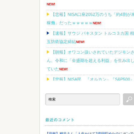
NEW!
【悲報】NISA口座2052万のうち「約4割が
稼働」だったｗｗｗｗｗ
NEW!
【速報】サウジ パキスタン トルコ３カ国 相
互防衛協定締結
NEW!
【朗報】オワコン扱いされていたデジモン
ん、令和に「全盛期を超える利益」を生み出
ていた
NEW!
【悲報】NISA民、『オルカン』『S&P500
『NASDAQ100』しか買わない
NEW!
Powered by livedoor 相互RSS
最近のコメント
【悲報】桐谷さん「人生かけて7億円貯めたのにガンで