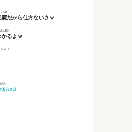
G27Sn
馬鹿だから仕方ないさｗ
LuLc9X
わかるよｗ
SNJKAD
5rOz
z0jAxU