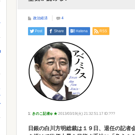
韓国サッカーのイメージが墜落
出額
政治経済
4
っ
Powered by livedoor 相互RSS
Powe
Post
Share
Hatena
RSS
8
し
を
れ
1:
きのこ記者φ ★
2013/03/19(火) 21:32:51.17 ID:???
日銀の白川方明総裁は１９日、退任の記者