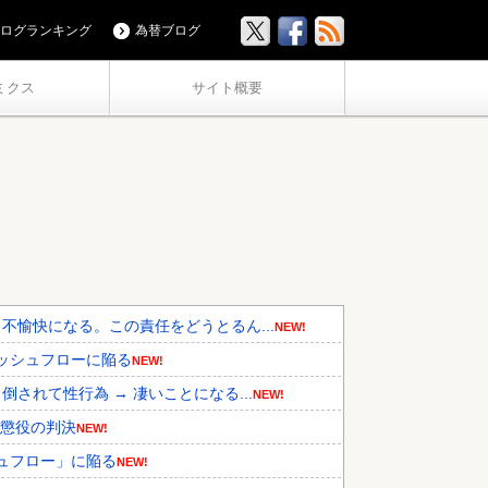
ログランキング
為替ブログ
ミクス
サイト概要
愉快になる。この責任をどうとるん...
NEW!
キャッシュフローに陥る
NEW!
れて性行為 → 凄いことになる...
NEW!
期懲役の判決
NEW!
シュフロー」に陥る
NEW!