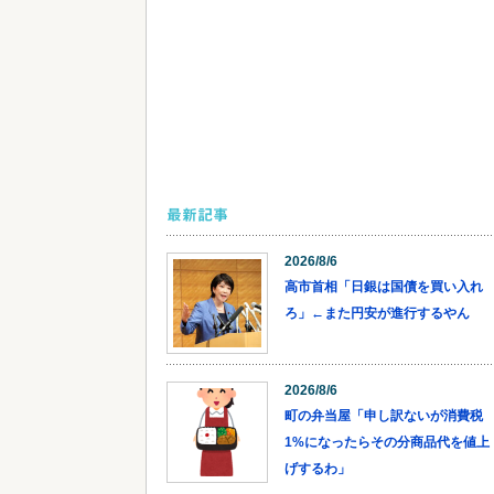
最新記事
2026/8/6
高市首相「日銀は国債を買い入れ
ろ」←また円安が進行するやん
2026/8/6
町の弁当屋「申し訳ないが消費税
1%になったらその分商品代を値上
げするわ」