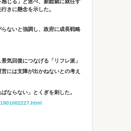
を感じる」と述べ、新総裁に就任す
先行きに懸念を示した。
がらないと強調し、政府に成長戦略
し景気回復につなげる「リフレ派」
運営には支障が出かねないとの考え
ればならない」とくぎを刺した。
031901002227.html