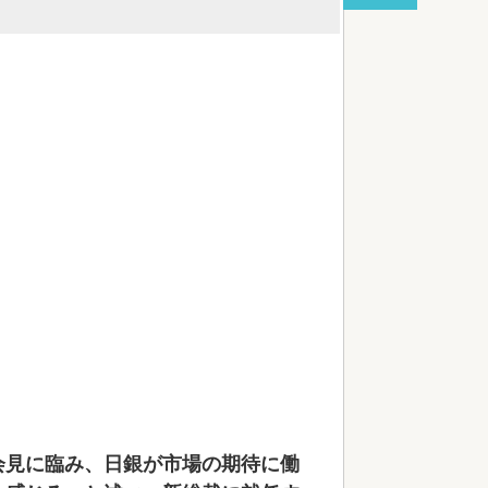
が台湾と韓国に史上初めて抜かれるw
red by livedoor 相互RSS
会見に臨み、日銀が市場の期待に働