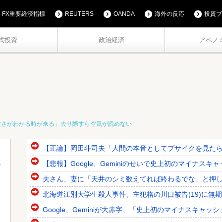
FX重要経済指標
REUTERS
OANDA
海外の反応
投資ブ
式投資
政治経済
アベノ
大さがわかる時が来る」去り際すら空気が読めない
【正論】岡田斗司夫「人間の本音としてブサイクを見たら不
【悲報】Google、Geminiのせいで史上初のマイナス
夫さん、妻に「天井のシミ数えてれば終わるでな」と押し倒さ
北海道江別大学生殺人事件、主犯格の川口被告(19)に無
Google、Geminiが大赤字、「史上初のマイナスキャッ