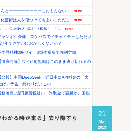
とーーーーーーーーにおもんない！...
NEW!
芸術は人を傷つけてもよい。ただし...
NEW!
に注がれる“厳しい視線” 「レ...
NEW!
ジャンポケ斉藤、ロケバスでイチャイチャしただけ
メディアが『時効の壁を越えてIO...
NEW!
役7年てさすがにおかしくないか？
、オリンピック予選の記録削除を要...
NEW!
高学歴精神2級ワイ、B型作業所で強制労働
外国人審判接待を報道！」→「信頼...
【徹底討論】ワイ(48)無職はこのまま逃げ切れるの
【悲報】中国DeepSeek、近日中にAPI料金の「大
上げ」予告。終わりだよこの...
税務署員1億円超脱税疑い 詐取金で競艇か、国税
謎の勢力「AI発展したらお前らは皆クビになるわ」
21
だかつてAIのせいで失業したG民...
がわかる時が来る」去り際すら
Mar
【悲報】日本、高市円安ホクホクなのに上半期の輸
2013