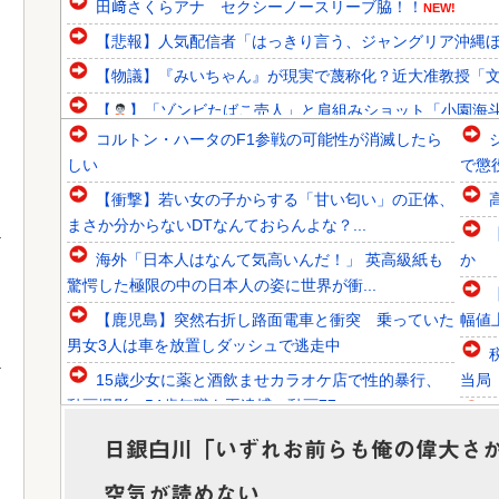
田﨑さくらアナ セクシーノースリーブ脇！！
NEW!
【悲報】人気配信者「はっきり言う、ジャングリア沖縄ほん
【物議】『みいちゃん』が現実で蔑称化？近大准教授「文化
【
】「ゾンビたばこ売人」と肩組みショット「小園海斗」
コルトン・ハータのF1参戦の可能性が消滅したら
韓国人「韓国代表がロンドン五輪銅メダル剥奪の危機！海外
しい
で懲
韓国人「韓国に10年間の出場権剥奪や過去ワールドカップ
【衝撃】若い女の子からする「甘い匂い」の正体、
韓国人「東南アジア各国が韓国サッカー協会による日本人や
まさか分からないDTなんておらんよな？...
海外「日本人はなんて気高いんだ！」 英高級紙も
か
驚愕した極限の中の日本人の姿に世界が衝...
【鹿児島】突然右折し路面電車と衝突 乗っていた
幅値
Powered by livedoor 相互RSS
男女3人は車を放置しダッシュで逃走中
15歳少女に薬と酒飲ませカラオケ店で性的暴行、
当局
動画撮影 54歳無職を再逮捕 動画77...
激混みのはずの東京駅で鍵が空いているコインロッ
→未
日銀白川「いずれお前らも俺の偉大さ
カーが散見、「ラッキー」と思って中を確...
空気が読めない