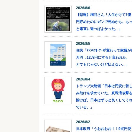
2026/8/6
【悲報】桐谷さん「人生かけて7億
円貯めたのにガンで死ぬかも。も
と素直に遊べばよかった。」
2026/8/5
住民「ﾏﾝｼｮﾝｵｰﾅｰが変わって家賃が
万円→12万円にすると言われた、
とてもじゃないけど払えない。」
2026/8/4
トランプ大統領「日本は円安に苦
み助けを求めていた、真珠湾攻撃
除けば、日本はずっと良くしてく
ている。」
2026/8/2
日本政府「うおおおお！！9兆円使