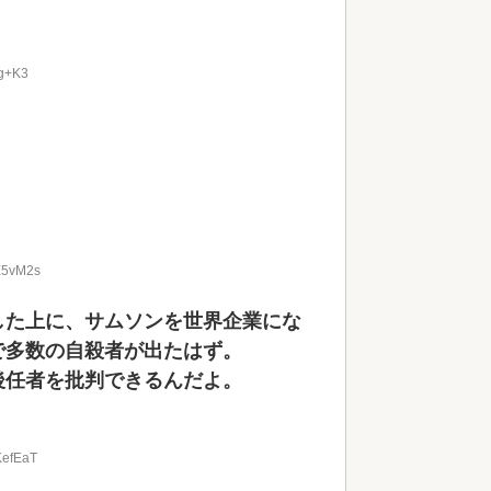
ig+K3
zE5vM2s
した上に、サムソンを世界企業にな
で多数の自殺者が出たはず。
後任者を批判できるんだよ。
KefEaT