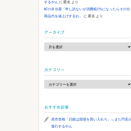
するやん
に
匿名
より
町の弁当屋「申し訳ないが消費税1%になったらその分
商品代を値上げするわ」
に
匿名
より
アーカイブ
ア
ー
カ
イ
ブ
カテゴリー
カ
テ
ゴ
リ
ー
おすすめ記事
高市首相「日銀は国債を買い入れろ」←また円安
進行するやん