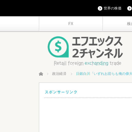
世界の株価
FX
株
ホーム
政治経済
日銀白川「いずれお前らも俺の偉
スポンサーリンク