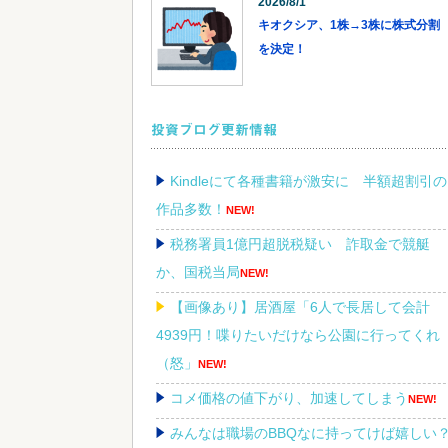
2026/8/1
キオクシア、1株→3株に株式分割
を決定！
投資ブログ更新情報
Kindleにて各種書籍が激安に 半額超割引の
作品多数！
NEW!
税務署員1億円超脱税疑い 詐取金で競艇
か、国税当局
NEW!
【画像あり】居酒屋「6人で長居して会計
4939円！喋りたいだけなら公園に行ってくれ
（怒」
NEW!
コメ価格の値下がり、加速してしまう
NEW!
みんなは職場のBBQなに持ってけば嬉しい