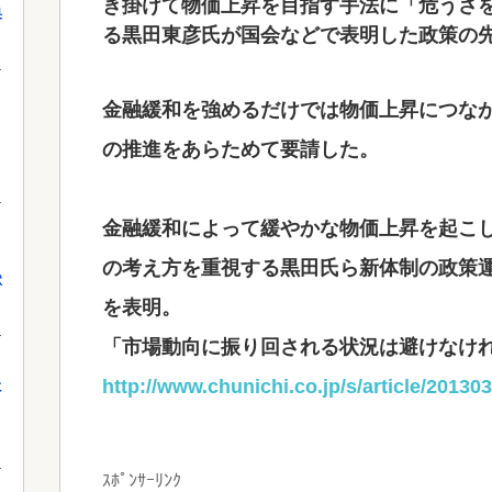
き掛けて物価上昇を目指す手法に「危うさ
果
る黒田東彦氏が国会などで表明した政策の
金融緩和を強めるだけでは物価上昇につな
の推進をあらためて要請した。
金融緩和によって緩やかな物価上昇を起こ
の考え方を重視する黒田氏ら新体制の政策
獄
を表明。
「市場動向に振り回される状況は避けなけ
http://www.chunichi.co.jp/s/article/2013
に
ｽﾎﾟﾝｻｰﾘﾝｸ