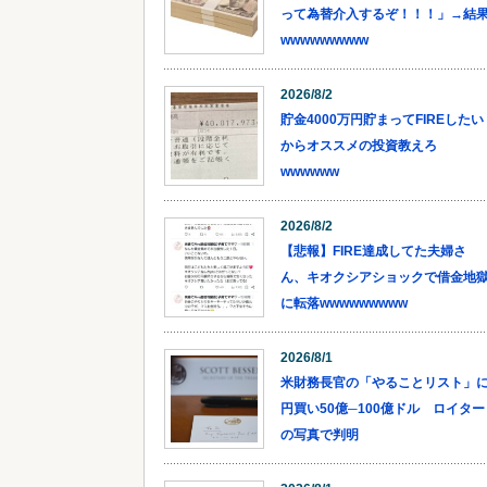
って為替介入するぞ！！！」→結
wwwwwwwww
2026/8/2
貯金4000万円貯まってFIREしたい
からオススメの投資教えろ
wwwwww
2026/8/2
【悲報】FIRE達成してた夫婦さ
ん、キオクシアショックで借金地
に転落wwwwwwwww
2026/8/1
米財務長官の「やることリスト」
円買い50億─100億ドル ロイター
の写真で判明