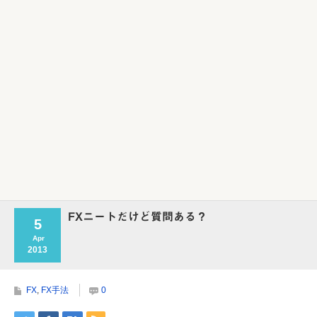
Powered by livedoor 相互RSS
FXニートだけど質問ある？
5
Apr
2013
FX
,
FX手法
0