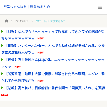
FX2ちゃんねる｜投資系まとめ
ホーム
FX
,
FX手法
FXニートだけど質問ある？
【悲報】なんでも「へへっｗ」って誤魔化してきたワイの末路がこ
ちらｗｗｗｗｗｗｗｗ...
NEW!
【衝撃】ハンターハンター、とんでもねえ伏線が発掘される。クル
タ族の虐殺犯人がツェ...
NEW!
【画像】石川佳純さん(31)の体、エッッッッッッッッッッッッッッ
ッッッ！
NEW!
【閲覧注意・動画】大阪で警察に射殺された男の動画、エグい 撃
たれてから叫びながら...
NEW!
【悲報】高市首相、日銀総裁に前代未聞の「国債買い入れ」を要請
NEW!
特定外来カミキリムシに1匹300円の賞金をかけた高崎市、初日に