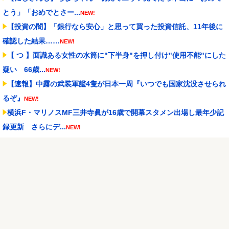
とう」「おめでとさー...
NEW!
【投資の闇】「銀行なら安心」と思って買った投資信託、11年後に
確認した結果……
NEW!
【 つ 】面識ある女性の水筒に"下半身"を押し付け"使用不能"にした
疑い 66歳...
NEW!
【速報】中露の武装軍艦4隻が日本一周『いつでも国家沈没させられ
るぞ』
NEW!
横浜F・マリノスMF三井寺眞が16歳で開幕スタメン出場し最年少記
録更新 さらにデ...
NEW!
BABYMETALのサマーソニックへの出演回数が歴代2位
NEW!
球場裏で始まった乱闘ごっこ、グラブと帽子を投げ捨てて突っ込む
小さな投手が逆さ吊り...
NEW!
スマスロバジリスク4（アクロス/ユニバーサル）
NEW!