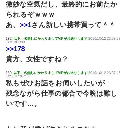
微妙な空気だし、最終的にお前たか
られるぞｗｗｗ
あ、
>>1
さん新しい携帯買って＾＾
182:
以下、名無しにかわりましてVIPがお送りします
2010/10/12 23:08:23
ID:/fsIxEDu0
>>178
貴方、女性ですね？
180:
以下、名無しにかわりましてVIPがお送りします
2010/10/12 23:07:45
ID:SBMhzC/hO
私もぜひお話をお伺いしたいが
残念ながら仕事の都合で今晩は難し
いです…。