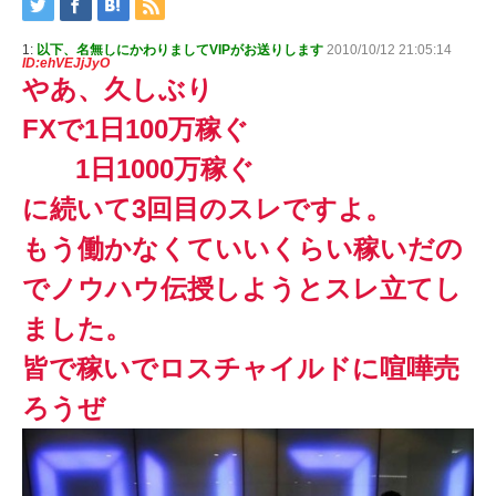
1:
以下、名無しにかわりましてVIPがお送りします
2010/10/12 21:05:14
ID:ehVEJjJyO
やあ、久しぶり
FXで1日100万稼ぐ
1日1000万稼ぐ
に続いて3回目のスレですよ。
もう働かなくていいくらい稼いだの
でノウハウ伝授しようとスレ立てし
ました。
皆で稼いでロスチャイルドに喧嘩売
ろうぜ