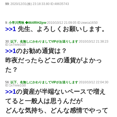
99:
2020/12/31(株) 23:18:33.80 ID:48635743
9:
小早川秀秋 ◆864fRH2jyw
2010/10/12 21:09:05 ID:zxwca16S0
>>1
先生、よろしくお願いします。
30:
以下、名無しにかわりましてVIPがお送りします
2010/10/12 21:38:23
ID:1x7vvw1G0
>>1
のお勧め通貨は？
昨夜だったらどこの通貨がよかっ
た？
56:
以下、名無しにかわりましてVIPがお送りします
2010/10/12 22:04:30
ID:1x7vvw1G0
>>1
の資産が半端ないペースで増え
てると一般人は思うんだが
どんな気持ち、どんな感情でやって