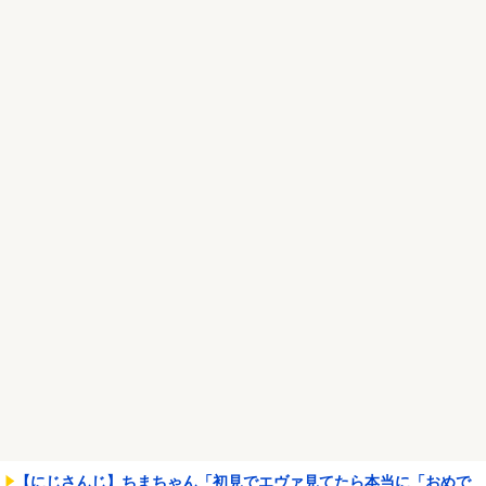
1170匹持ち込ま...
NEW!
【画像あり】えっ、ワイ氏の「貯金」・・・多すぎ・・・？
NEW!
エース級の財務官僚が異例転出へ 官邸幹部「協力的でなかったか
ら」
NEW!
Powered by livedoor 相互RSS
【にじさんじ】ちまちゃん「初見でエヴァ見てたら本当に「おめで