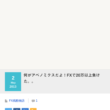
何がアベノミクスだよ！FXで20万以上負け
2
た。。
May
2013
FX残酷物語
1