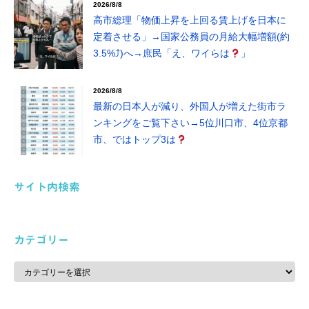
2026/8/8
高市総理「物価上昇を上回る賃上げを日本に
定着させる」→国家公務員の月給大幅増額(約
3.5%⤴)へ→庶民「え、ワイらは
」
2026/8/8
最新の日本人が減り、外国人が増えた街市ラ
ンキングをご覧下さい→5位川口市、4位京都
市、ではトップ3は
サイト内検索
カテゴリー
カ
テ
ゴ
リ
ー