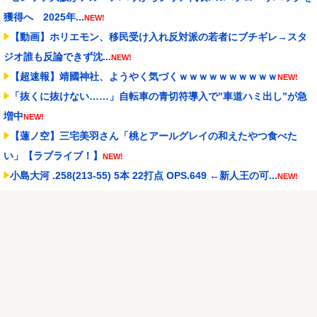
獲得へ 2025年...
NEW!
【動画】ホリエモン、移民受け入れ反対派の若者にブチギレ→スタ
ジオ誰も反論できず沈...
NEW!
【超速報】靖國神社、ようやく気づくｗｗｗｗｗｗｗｗｗｗ
NEW!
「抜くに抜けない……」自転車の青切符導入で”車道ハミ出し”が急
増中
NEW!
【蓮ノ空】三宅美羽さん「桃とアールグレイの和えたやつ食べた
い」【ラブライブ！】
NEW!
小島大河 .258(213-55) 5本 22打点 OPS.649 ←新人王の可...
NEW!
実際『ゼルダ 時オカ』→『風タク』の時の空気感を知りたい
NEW!
【試合実況】西武２軍スタメン 先発:杉山遙希（2026.8.9）
NEW!
Powered by livedoor 相互RSS