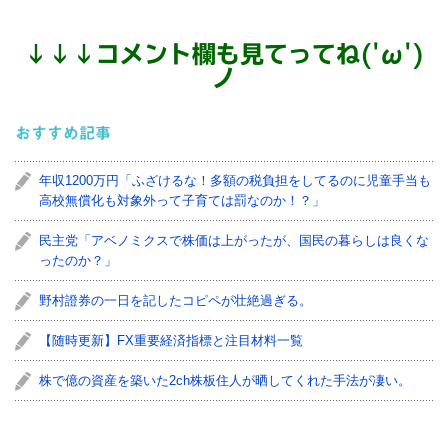
↓
↓
↓
コメント欄も見てってね('ω')
ノ
おすすめ記事
年収1200万円「ふざけるな！多額の税負担をしてるのに児童手当も
高校無償化も対象外って子育ては罰なのか！？」
民主党「アベノミクスで株価は上がったが、国民の暮らしは良くな
ったのか？」
野村證券の一日を記したコピペが壮絶過ぎる。
【随時更新】FX重要経済指標と注目材料一覧
株で億の資産を築いた2ch株板住人が晒してくれた手法が凄い。