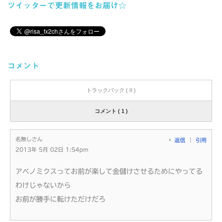
ツイッターで更新情報をお届け☆
コメント
トラックバック ( 0 )
コメント ( 1 )
名無しさん
返信
引用
2013年 5月 02日 1:54pm
アベノミクスってお前が楽して金儲けさせるためにやってる
わけじゃないから
お前が勝手に転けただけだろ