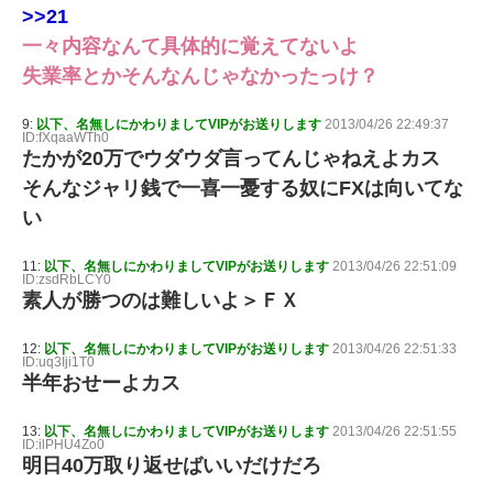
>>21
一々内容なんて具体的に覚えてないよ
失業率とかそんなんじゃなかったっけ？
9:
以下、名無しにかわりましてVIPがお送りします
2013/04/26 22:49:37
ID:fXqaaWTh0
たかが20万でウダウダ言ってんじゃねえよカス
そんなジャリ銭で一喜一憂する奴にFXは向いてな
い
11:
以下、名無しにかわりましてVIPがお送りします
2013/04/26 22:51:09
ID:zsdRbLCY0
素人が勝つのは難しいよ＞ＦＸ
12:
以下、名無しにかわりましてVIPがお送りします
2013/04/26 22:51:33
ID:uq3Iji1T0
半年おせーよカス
13:
以下、名無しにかわりましてVIPがお送りします
2013/04/26 22:51:55
ID:ilPHU4Zo0
明日40万取り返せばいいだけだろ