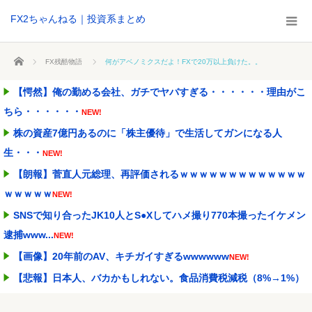
FX2ちゃんねる｜投資系まとめ
ホーム
FX残酷物語
何がアベノミクスだよ！FXで20万以上負けた。。
【愕然】俺の勤める会社、ガチでヤバすぎる・・・・・・理由がこ
ちら・・・・・・
NEW!
株の資産7億円あるのに「株主優待」で生活してガンになる人
生・・・
NEW!
【朗報】菅直人元総理、再評価されるｗｗｗｗｗｗｗｗｗｗｗｗｗ
ｗｗｗｗｗ
NEW!
SNSで知り合ったJK10人とS●Xしてハメ撮り770本撮ったイケメン
逮捕www...
NEW!
【画像】20年前のAV、キチガイすぎるwwwwww
NEW!
【悲報】日本人、バカかもしれない。食品消費税減税（8%→1%）
に93.2%が賛成...
NEW!