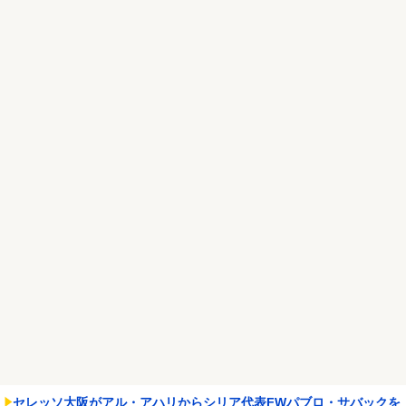
【画像あり】NASAが開発、着るだけで瞬時に「-15℃冷却」する冷
感ポンチョ3,...
NEW!
【悲報】ちいかわ作者さん、「総額30億超」の大豪邸を建てる！？
ｗｗｗｗｗ
NEW!
Powered by livedoor 相互RSS
セレッソ大阪がアル・アハリからシリア代表FWパブロ・サバックを