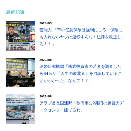
最新記事
2026/8/9
芸能人 「車の任意保険は強制にしろ、保険に
も入れないヤツは運転すんな！法律を改正し
ろ！！」
2026/8/9
結婚研究機関「株式投資家の若者を調査した
ら64％が『人生の敗北者』を自認しているこ
とがわかった。なんで！？」
2026/8/8
アラブ首長国連邦「秋田市に2兆円の超巨大デ
ータセンター建てるわ」