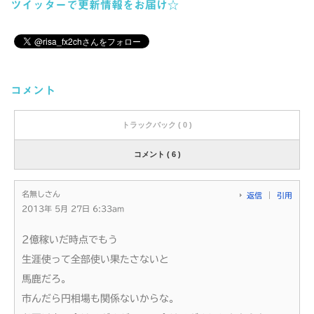
ツイッターで更新情報をお届け☆
コメント
トラックバック ( 0 )
コメント ( 6 )
名無しさん
返信
引用
2013年 5月 27日 6:33am
2億稼いだ時点でもう
生涯使って全部使い果たさないと
馬鹿だろ。
市んだら円相場も関係ないからな。