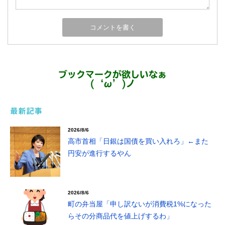
ブックマークが欲しいなぁ
(‘ω’)ノ
最新記事
2026/8/6
高市首相「日銀は国債を買い入れろ」←また
円安が進行するやん
2026/8/6
町の弁当屋「申し訳ないが消費税1%になった
らその分商品代を値上げするわ」