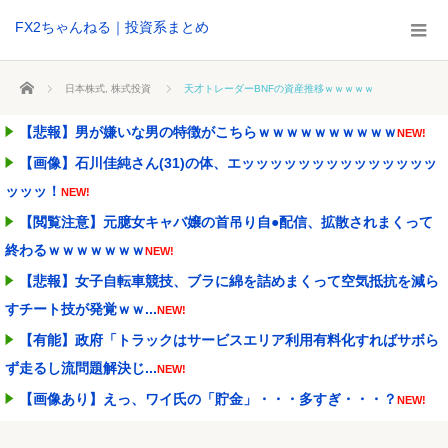
FX2ちゃんねる｜投資系まとめ
ホーム
日本株式
,
株式投資
天才トレーダーBNFの資産推移ｗｗｗｗｗ
【悲報】男が嫌いな男の特徴がこちらｗｗｗｗｗｗｗｗｗｗ
NEW!
【画像】石川佳純さん(31)の体、エッッッッッッッッッッッッッッ
ッッッ！
NEW!
【閲覧注意】元臆女キャバ嬢の首吊り自●配信、拡散されまくって
終わるｗｗｗｗｗｗｗ
NEW!
【悲報】女子自転車競技、ブラに綿を詰めまくって空気抵抗を減ら
すチート技が発覚ｗｗ...
NEW!
【有能】政府「トラックはサービスエリア利用有料化すればサボら
ず走るし流問題解決じ...
NEW!
【画像あり】えっ、ワイ氏の「貯金」・・・多すぎ・・・？
NEW!
【画像あり】松屋さん、食器の返却のみならず「仕分け」まで客に