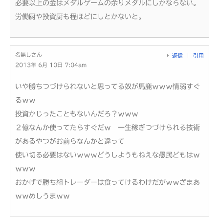
必要以上の金はメダルゲームの余りメダルにしかならない。
労働厨や投資厨も程ほどにしとかないと。
名無しさん
返信
引用
2013年 6月 10日 7:04am
いや勝ちつづけられないと思ってる奴が馬鹿ｗｗｗ情弱すぐ
るｗｗ
投資かじったこともないんだろ？ｗｗｗ
２億なんか使ってたらすぐだｗ 一生稼ぎつづけられる技術
があるやつがお前らなんかと違って
使い切る必要はないｗｗｗどうしようもねえな愚民どもはｗ
ｗｗｗ
おかげで勝ち組トレーダーは食ってけるわけだがｗｗざまあ
ｗｗめしうまｗｗ