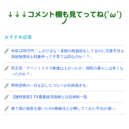
↓
↓
↓
コメント欄も見てってね('ω')
ノ
おすすめ記事
年収1200万円「ふざけるな！多額の税負担をしてるのに児童手当も
高校無償化も対象外って子育ては罰なのか！？」
民主党「アベノミクスで株価は上がったが、国民の暮らしは良くな
ったのか？」
野村證券の一日を記したコピペが壮絶過ぎる。
【随時更新】FX重要経済指標と注目材料一覧
株で億の資産を築いた2ch株板住人が晒してくれた手法が凄い。