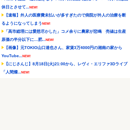
休日とさせて...
NEW!
【速報】外人の医療費未払いが多すぎたので病院が外人の治療を断
るようになってしまう
NEW!
「高市総理には愛想尽かした」コメ余りに農家が悲鳴 売値は生産
原価の半分以下に…肥...
NEW!
【画像】元TOKIO山口達也さん、家賃3万4000円の湘南の家から
YouTube...
NEW!
【にじさんじ】8月18日(火)21:00から、レヴィ・エリファ3Dライブ
「人間燦...
NEW!
堀口恭司、UFCのゲームに登場
NEW!
メトロイドプライム4 新品が2999円に…
NEW!
【NBA】エンビードが新シーズンに向けての好調ぶりを披露 なお
足の状態の方を心配...
NEW!