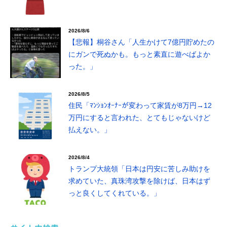
2026/8/6
【悲報】桐谷さん「人生かけて7億円貯めたの
にガンで死ぬかも。もっと素直に遊べばよか
った。」
2026/8/5
住民「ﾏﾝｼｮﾝｵｰﾅｰが変わって家賃が8万円→12
万円にすると言われた、とてもじゃないけど
払えない。」
2026/8/4
トランプ大統領「日本は円安に苦しみ助けを
求めていた、真珠湾攻撃を除けば、日本はず
っと良くしてくれている。」