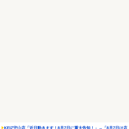
やらせてしまうｗｗｗ...
NEW!
れいわ新選組、党名変更を発表 新党名は...
NEW!
Powered by livedoor 相互RSS
KEIZ守山店「近日動きます！8月7日に重大告知！」→「8月7日は店