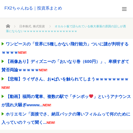
FX2ちゃんねる｜投資系まとめ
ホーム
日本株式
,
株式投資
オカルト板で語られている株大暴落の原因の話しが洒
落にならないｗｗｗｗｗｗｗｗｗｗｗｗｗｗｗｗｗｗ
ワンピースの「世界に5種しかない飛行能力」ついに謎が判明する
ｗｗｗｗ
NEW!
【画像あり】ディズニーの「おいなり巻（600円）」、卑猥すぎて
賛否両論ｗｗｗｗｗ
NEW!
【悲報】ライザさん、お●ぱいを触られてしまうｗｗｗｗｗｗｗｗ
NEW!
【動画】福岡の電車、複数の駅で「チンポッ
」というアナウンス
が流れ大騒ぎwwww...
NEW!
ホリエモン「面接でさ、納豆パックの薄いフィルムって何のために
入っていの？って聞く...
NEW!
熊本県内で◯◯者が現れまくり、通報頻発！災害支援にも悪影響が