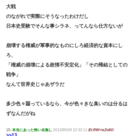
大戦
のながれで実際にそうなったわけだし
日本史受験でそんな事シラネ、ってんなら仕方ないが
崩壊する権威が軍事的なものにしろ経済的な資本にし
ろ、
「権威の崩壊による政情不安定化」「その帰結としての
戦争」
なんて世界史じゃあザラだ
多少色々齧っているなら、今が色々きな臭いのは分るは
ずなんだがね
15:
本当にあった怖い名無し
2013/05/26 22:32:11
ID:RW+ixZo8O
>>13