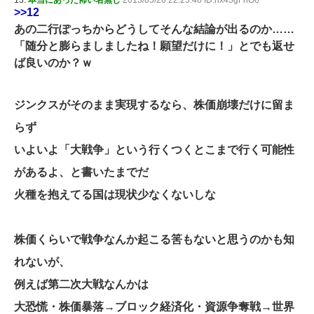
13:
本当にあった怖い名無し
2013/05/26 22:23:40 ID:hx45gFnO0
>>12
あの二行ぽっちからどうしてそんな結論が出るのか……
「随分と膨らましましたね！願望だけに！」とでも返せ
ば良いのか？ｗ
ジンクスがそのまま実現するなら、株価崩壊だけに留ま
らず
いよいよ「大戦争」という行くつくとこまで行く可能性
があるよ、と書いたまでだ
火種を抱えてる国は現状少なくないしな
株価くらいで戦争なんか起こる筈もないと思うのかも知
れないが、
例えば第二次大戦なんかは
大恐慌・株価暴落→ブロック経済化・資源争奪戦→世界