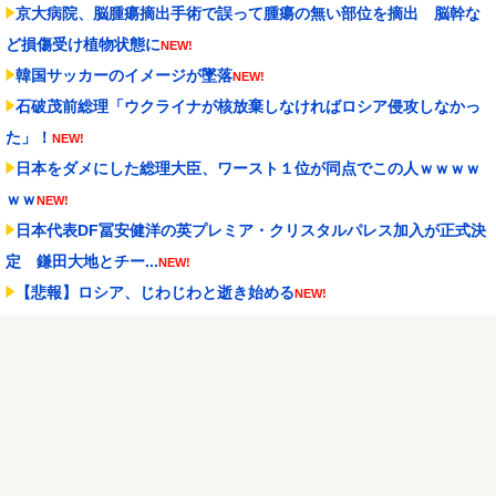
京大病院、脳腫瘍摘出手術で誤って腫瘍の無い部位を摘出 脳幹な
ど損傷受け植物状態に
NEW!
韓国サッカーのイメージが墜落
NEW!
石破茂前総理「ウクライナが核放棄しなければロシア侵攻しなかっ
た」！
NEW!
日本をダメにした総理大臣、ワースト１位が同点でこの人ｗｗｗｗ
ｗｗ
NEW!
日本代表DF冨安健洋の英プレミア・クリスタルパレス加入が正式決
定 鎌田大地とチー...
NEW!
【悲報】ロシア、じわじわと逝き始める
NEW!
【ウマ娘】海外のファンアートからしか得られない栄養素がある。
←「おデジ以外味付け...
NEW!
【動画】ロシア軍のドローンをネット発射装置で撃墜するウクライ
ナ。
NEW!