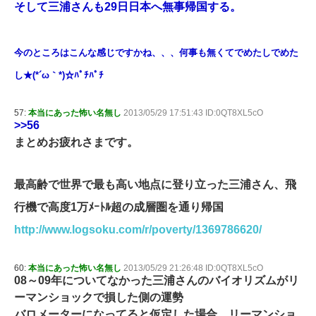
そして三浦さんも29日日本へ無事帰国する。
今のところはこんな感じですかね、、、何事も無くてでめたしでめた
し★(*´ω｀*)☆ﾊﾟﾁﾊﾟﾁ
57:
本当にあった怖い名無し
2013/05/29 17:51:43 ID:0QT8XL5cO
>>56
まとめお疲れさまです。
最高齢で世界で最も高い地点に登り立った三浦さん、飛
行機で高度1万ﾒｰﾄﾙ超の成層圏を通り帰国
http://www.logsoku.com/r/poverty/1369786620/
60:
本当にあった怖い名無し
2013/05/29 21:26:48 ID:0QT8XL5cO
08～09年についてなかった三浦さんのバイオリズムがリ
ーマンショックで損した側の運勢
バロメーターになってると仮定した場合、リーマンショ