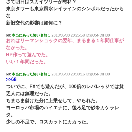
さて明日はスカイツリーが材料？
東京タワーも東京風水レイラインのシンボルだったから
な
新旧交代の影響は如何に？
68:
本当にあった怖い名無し
2013/05/30 20:25:58 ID:gO5NDlH30
おれはリーマンショックの翌年、まるまる１年間仕事が
なかった。
HP作って遊んでた。
いい１年間だった。
69:
本当にあった怖い名無し
2013/05/30 20:30:16 ID:gO5NDlH30
>>68
ついでに、FXでも遊んだが、100倍のレバレッジでは貧
乏人には無理だった。
ちまちま儲けた分に上乗せして、やられた。
ヨーロッパ市場のハイエナに、後ろ足で砂をカケラレ
タ。
少しの不足で、ロスカットにカカった。