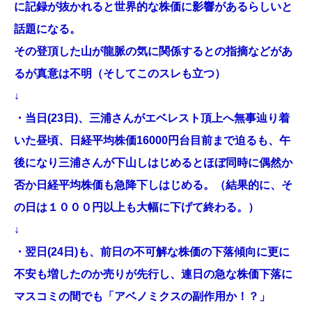
に記録が抜かれると世界的な株価に影響があるらしいと
話題になる。
その登頂した山が龍脈の気に関係するとの指摘などがあ
るが真意は不明（そしてこのスレも立つ）
↓
・当日(23日)、三浦さんがエベレスト頂上へ無事辿り着
いた昼頃、日経平均株価16000円台目前まで迫るも、午
後になり三浦さんが下山しはじめるとほぼ同時に偶然か
否か日経平均株価も急降下しはじめる。（結果的に、そ
の日は１０００円以上も大幅に下げて終わる。）
↓
・翌日(24日)も、前日の不可解な株価の下落傾向に更に
不安も増したのか売りが先行し、連日の急な株価下落に
マスコミの間でも「アベノミクスの副作用か！？」