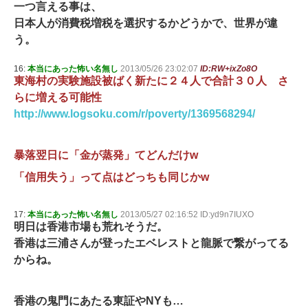
一つ言える事は、
日本人が消費税増税を選択するかどうかで、世界が違
う。
16:
本当にあった怖い名無し
2013/05/26 23:02:07
ID:RW+ixZo8O
東海村の実験施設被ばく新たに２４人で合計３０人 さ
らに増える可能性
http://www.logsoku.com/r/poverty/1369568294/
暴落翌日に「金が蒸発」てどんだけw
「信用失う」って点はどっちも同じかw
17:
本当にあった怖い名無し
2013/05/27 02:16:52 ID:yd9n7IUXO
明日は香港市場も荒れそうだ。
香港は三浦さんが登ったエベレストと龍脈で繋がってる
からね。
香港の鬼門にあたる東証やNYも…