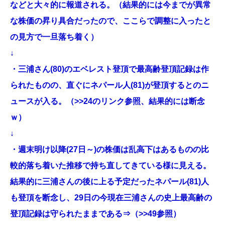
などと大々的に報道される。（結果的には今までが異常
な株価の昇り具合だったので、ここらで調整に入ったと
の見方で一旦落ち着く）
↓
・三浦さん(80)のエベレスト登頂で最高齢登頂記録は作
られたものの、直ぐにネパール人(81)が登頂するとのニ
ュースが入る。（
>>24
のリンク参照、結果的には断念
ｗ）
↓
・週末明け以降(27日～)の株価は乱高下はあるものの比
較的落ち着いた推移で持ち直してきている様に見える。
結果的に三浦さんの後に上る予定だったネパール(81)人
も登頂を断念し、29日の今現在三浦さんの史上最高齢の
登頂記録は守られたままである⇒（
>>49
参照）