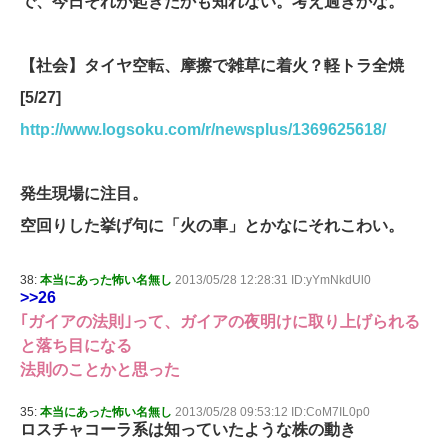
で、今日それが起きたかも知れない。考え過ぎかな。
【社会】タイヤ空転、摩擦で雑草に着火？軽トラ全焼
[5/27]
http://www.logsoku.com/r/newsplus/1369625618/
発生現場に注目。
空回りした挙げ句に「火の車」とかなにそれこわい。
38:
本当にあった怖い名無し
2013/05/28 12:28:31 ID:yYmNkdUl0
>>26
｢ガイアの法則｣って、ガイアの夜明けに取り上げられる
と落ち目になる
法則のことかと思った
35:
本当にあった怖い名無し
2013/05/28 09:53:12 ID:CoM7IL0p0
ロスチャコーラ系は知っていたような株の動き