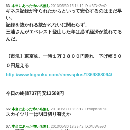
63:
本当にあった怖い名無し
2013/05/30 15:14:12 ID:clBfD+ZwO
ギネス記録が守られたからといって安心するのはまだ早
い。
記録を抜かれる抜かれないに関わらず、
三浦さんがエベレスト登山した年は必ず経済が荒れてる
んだ。
【市況】東京株、一時１万３８００円割れ 下げ幅５０
０円超える
http://www.logsoku.com/r/newsplus/1369888094/
今日の終値737円安13589円
66:
本当にあった怖い名無し
2013/05/30 18:36:17 ID:Adph2aF90
スカイツリーは明日切り替えか
67:
本当にあった怖い名無し
2013/05/30 18:39:42 ID:0/IpWyseO