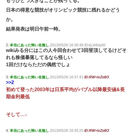
もうひとつ大きなことが残ってる。
日本の得意な競技がオリンピック競技に残れるかどう
か。
結果発表は明日午前一時。
2:
本当にあった怖い名無し
2013/05/26 16:30:48 ID:kLIA6/qA0
wikiみる分にはこの人今回合わせて3回登頂してるけどそ
れも株価暴落してるなら怪しい
1回だけならただの偶然でしょ
3:
本当にあった怖い名無し
2013/05/26 16:37:41
ID:RW+ixZo8O
>>2
初めて登った2003年は日系平均がバブル以降最安値&長
期金利最低
そして…↓
4:
本当にあった怖い名無し
2013/05/26 16:45:25
ID:RW+ixZo8O