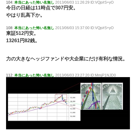
104:
本当にあった怖い名無し
2013/06/03 11:26:29 ID:VQp/rS+yO
今日の日経は11時点で307円安。
やはり乱高下か。
108:
本当にあった怖い名無し
2013/06/03 15:37:00 ID:VQp/rS+yO
東証512円安。
13261円82銭。
力の大きなヘッジファンドや大企業にだけ有利な情況。
112:
本当にあった怖い名無し
2013/06/03 23:27:20 ID:MmjP1NJD0