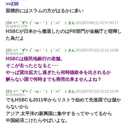
>>230
面積的にはスラムの方がはるかに多い
256:
<丶｀∀´>（´・ω・｀）（｀ハ´ ）さん
2013/07/06(土) 21:57:00.17
ID:spBVCJ7M
HSBCが日本から撤退したのはPB部門が金融庁と喧嘩し
た為だよ
262:
<丶｀∀´>（´・ω・｀）（｀ハ´ ）さん
2013/07/07(日) 22:12:10.68
ID:fs0DL/wf
HSBCは植民地銀行の老舗。
そこが去ったとなると･･･
やっぱ貸出拡大し過ぎたら何時徳政令を出されるか
解らない国で何時までも商売出来ませんよね？
263:
<丶｀∀´>（´・ω・｀）（｀ハ´ ）さん
2013/07/07(日) 22:22:10.44
ID:Znfm9S/1
でもHSBCも2011年からリストラ始めて先進国では儲か
らないから
アジア.太平洋の新興国に集中するってやってるから
中国経済こけたらやばいよな。