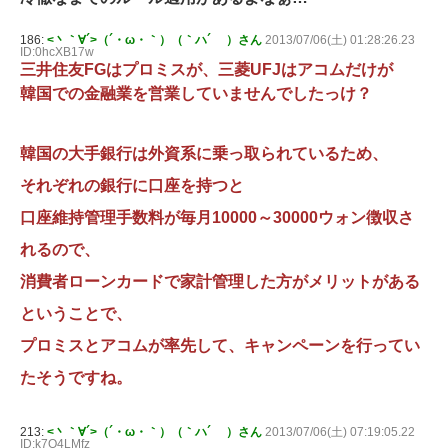
186:
<丶｀∀´>（´・ω・｀）（｀ハ´ ）さん
2013/07/06(土) 01:28:26.23
ID:0hcXB17w
三井住友FGはプロミスが、三菱UFJはアコムだけが
韓国での金融業を営業していませんでしたっけ？
韓国の大手銀行は外資系に乗っ取られているため、
それぞれの銀行に口座を持つと
口座維持管理手数料が毎月10000～30000ウォン徴収さ
れるので、
消費者ローンカードで家計管理した方がメリットがある
ということで、
プロミスとアコムが率先して、キャンペーンを行ってい
たそうですね。
213:
<丶｀∀´>（´・ω・｀）（｀ハ´ ）さん
2013/07/06(土) 07:19:05.22
ID:k7O4LMfz