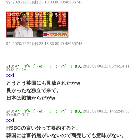
99:
2020/12/31(株) 23:18:33.80 ID:48635743
99:
2020/12/31(株) 23:18:33.80 ID:48635743
210:
<丶｀∀´>（´・ω・｀）（｀ハ´ ）さん
2013/07/06(土) 06:46:14.11
ID:l21Fth2A
>>1
とうとう英国にも見放されたかw
良かったな独立で来て。
日本は戦前からだがw
243:
<丶｀∀´>（´・ω・｀）（｀ハ´ ）さん
2013/07/06(土) 14:22:49.38
ID:vdNTcRh7
>>1
HSBCの言い分って要約すると、
韓国には富裕層がいないので商売しても意味がない。