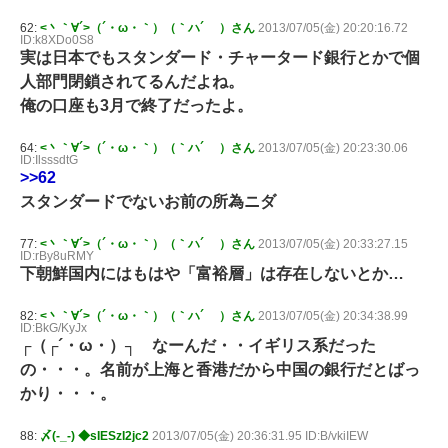
62:
<丶｀∀´>（´・ω・｀）（｀ハ´ ）さん
2013/07/05(金) 20:20:16.72
ID:k8XDo0S8
実は日本でもスタンダード・チャータード銀行とかで個
人部門閉鎖されてるんだよね。
俺の口座も3月で終了だったよ。
64:
<丶｀∀´>（´・ω・｀）（｀ハ´ ）さん
2013/07/05(金) 20:23:30.06
ID:IlsssdtG
>>62
スタンダードでないお前の所為ニダ
77:
<丶｀∀´>（´・ω・｀）（｀ハ´ ）さん
2013/07/05(金) 20:33:27.15
ID:rBy8uRMY
下朝鮮国内にはもはや「富裕層」は存在しないとか…
82:
<丶｀∀´>（´・ω・｀）（｀ハ´ ）さん
2013/07/05(金) 20:34:38.99
ID:BkG/KyJx
┌（┌´・ω・）┐ なーんだ・・イギリス系だった
の・・・。名前が上海と香港だから中国の銀行だとばっ
かり・・・。
88:
〆(-_-) ◆sIESzI2jc2
2013/07/05(金) 20:36:31.95 ID:B/vkiIEW