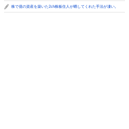
株で億の資産を築いた2ch株板住人が晒してくれた手法が凄い。