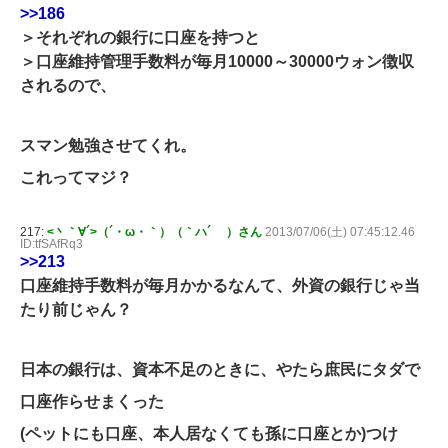
>>186
＞それぞれの銀行に口座を持つと
＞口座維持管理手数料が毎月10000～30000ウォン徴収
されるので、
スマン勉強させてくれ。
これってマジ？
217:
<丶｀∀´>（´・ω・｀）（｀ハ´ ）さん
2013/07/06(土) 07:45:12.46
ID:tfSAfRq3
>>213
口座維持手数料が毎月かかるなんて、外資の銀行じゃ当
たり前じゃん？
日本の銀行は、資本不足のときに、やたら庶民にタダで
口座作らせまくった
(ペットにも口座、本人居なくても孫に口座とか)つけ