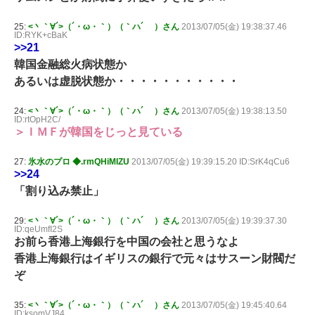
25:
<丶｀∀´>（´・ω・｀）（｀ハ´ ）さん
2013/07/05(金) 19:38:37.46
ID:RYK+cBaK
>>21
韓国金融総火病状態か
あるいは虚脱状態か・・・・・・・・・・・
24:
<丶｀∀´>（´・ω・｀）（｀ハ´ ）さん
2013/07/05(金) 19:38:13.50
ID:rtOpH2C/
＞ＩＭＦが韓国をじっと見ている
27:
氷水のプロ ◆.rmQHiMIZU
2013/07/05(金) 19:39:15.20 ID:SrK4qCu6
>>24
「割り込み禁止」
29:
<丶｀∀´>（´・ω・｀）（｀ハ´ ）さん
2013/07/05(金) 19:39:37.30
ID:qeUmfI2S
お前ら香港上海銀行を中国の会社と思うなよ
香港上海銀行はイギリスの銀行で元々はサスーン財閥だ
ぞ
35:
<丶｀∀´>（´・ω・｀）（｀ハ´ ）さん
2013/07/05(金) 19:45:40.64
ID:ksomVJ84