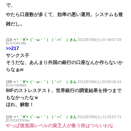
で、
やたら口座数が多くて、効率の悪い運用。システムも複
雑だし。
218:
<丶｀∀´>（´・ω・｀）（｀ハ´ ）さん
2013/07/06(土) 07:49:57.93
ID:k7O4LMfz
>>217
サンクス子
そうだな、あんまり外国の銀行の口座なんか作らないか
らなぁw
199:
<丶｀∀´>（´・ω・｀）（｀ハ´ ）さん
2013/07/06(土) 03:00:28.43
ID:lu7vD9M1
IMFのストレステスト、世界銀行の調査結果を待つまで
もなかったなｗ
ほれ、解散！
229:
<丶｀∀´>（´・ω・｀）（｀ハ´ ）さん
2013/07/06(土) 12:33:07.71
ID:RXXCPV4w
やっぱ後進国レベルの貧乏人が集う街はつらいわな