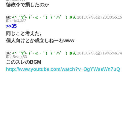
徳政令で損したのか
68:
<丶｀∀´>（´・ω・｀）（｀ハ´ ）さん
2013/07/05(金) 20:30:55.15
ID:dHa4//M2
>>35
同じこと考えた。
個人向けとか成立しねーわwww
36:
<丶｀∀´>（´・ω・｀）（｀ハ´ ）さん
2013/07/05(金) 19:45:46.74
ID:aSvzdkS3
このスレのBGM
http://www.youtube.com/watch?v=OgYWssWn7uQ