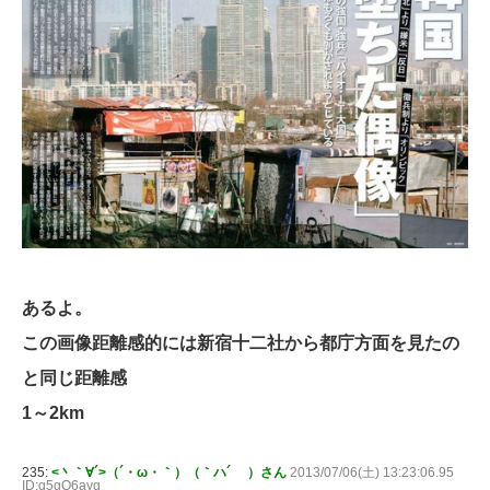
あるよ。
この画像距離感的には新宿十二社から都庁方面を見たの
と同じ距離感
1～2km
235:
<丶｀∀´>（´・ω・｀）（｀ハ´ ）さん
2013/07/06(土) 13:23:06.95
ID:q5gQ6ayq