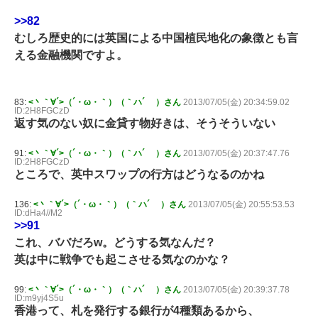
>>82
むしろ歴史的には英国による中国植民地化の象徴とも言
える金融機関ですよ。
83:
<丶｀∀´>（´・ω・｀）（｀ハ´ ）さん
2013/07/05(金) 20:34:59.02
ID:2H8FGCzD
返す気のない奴に金貸す物好きは、そうそういない
91:
<丶｀∀´>（´・ω・｀）（｀ハ´ ）さん
2013/07/05(金) 20:37:47.76
ID:2H8FGCzD
ところで、英中スワップの行方はどうなるのかね
136:
<丶｀∀´>（´・ω・｀）（｀ハ´ ）さん
2013/07/05(金) 20:55:53.53
ID:dHa4//M2
>>91
これ、ババだろw。どうする気なんだ？
英は中に戦争でも起こさせる気なのかな？
99:
<丶｀∀´>（´・ω・｀）（｀ハ´ ）さん
2013/07/05(金) 20:39:37.78
ID:m9yj4S5u
香港って、札を発行する銀行が4種類あるから、