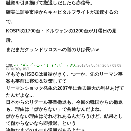
融資を引き揚げて撤退しだしたら赤信号。
確実に証券市場からキャピタルフライトが加速するの
で、
KOSPIの1700台・ドルウォンの1200台が月曜日の見
所。
まだまだグランドワロスへの道のりは長いｗ
138:
<丶｀∀´>（´・ω・｀）（｀ハ´ ）さん
2013/07/05(金) 20:57:09.08
ID:YqDOyHWT
そもそもHSBCは目端がきく、つーか、先のリーマン事
案も事前に察知＆対策してて
リーマンショック発生の2007年に過去最大の利益あげて
たんだよな…
日本からのリテール事業撤退も、今回の韓国からの撤退
も、理由は「儲からない」で共通なんだよね。
儲からない理由はそれぞれあるんだろうけど、結果とし
て儲からないなら即撤退、という
冷徹なまでのルール適用があるよなぁ…