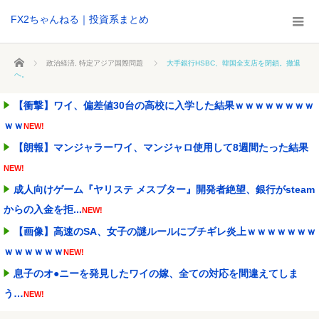
FX2ちゃんねる｜投資系まとめ
ホーム
政治経済
,
特定アジア国際問題
大手銀行HSBC、韓国全支店を閉鎖。撤退
へ。
【衝撃】ワイ、偏差値30台の高校に入学した結果ｗｗｗｗｗｗｗｗ
ｗｗ
NEW!
【朗報】マンジャラーワイ、マンジャロ使用して8週間たった結果
NEW!
成人向けゲーム『ヤリステ メスブター』開発者絶望、銀行がsteam
からの入金を拒...
NEW!
【画像】高速のSA、女子の謎ルールにブチギレ炎上ｗｗｗｗｗｗｗ
ｗｗｗｗｗｗ
NEW!
息子のオ●ニーを発見したワイの嫁、全ての対応を間違えてしま
う…
NEW!
自民党･小渕優子氏､高市首相の消費税減税方針に反対表明 ｢ツケは