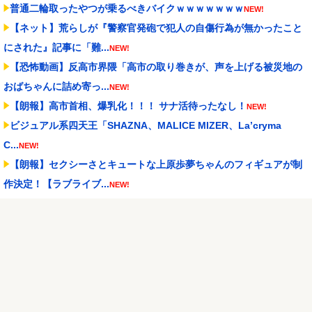
普通二輪取ったやつが乗るべきバイクｗｗｗｗｗｗｗ
NEW!
【ネット】荒らしが『警察官発砲で犯人の自傷行為が無かったこと
にされた』記事に「難...
NEW!
【恐怖動画】反高市界隈「高市の取り巻きが、声を上げる被災地の
おばちゃんに詰め寄っ...
NEW!
【朗報】高市首相、爆乳化！！！ サナ活待ったなし！
NEW!
ビジュアル系四天王「SHAZNA、MALICE MIZER、La’cryma
C...
NEW!
【朗報】セクシーさとキュートな上原歩夢ちゃんのフィギュアが制
作決定！【ラブライブ...
NEW!
泳いでいる人のすぐ横に消防飛行艇が次々着水する南仏の湖「肝心
の場面で毎回カメラが...
NEW!
萩原京平、全然練習しない
NEW!
Powered by livedoor 相互RSS