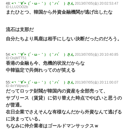
48:
<丶｀∀´>（´・ω・｀）（｀ハ´ ）さん
2013/07/05(金) 20:02:53.47
ID:LLU2OO2b
またひとつ、韓国から外資金融機関が逃げ出したな
流石は支那だ
自分たちより馬鹿は相手にしない決断だったのだろう。
54:
<丶｀∀´>（´・ω・｀）（｀ハ´ ）さん
2013/07/05(金) 20:10:40.85
ID:OojMTT51
香港の金融も今、危機的状況だからな
中韓協定で共倒れってのが笑える
55:
<丶｀∀´>（´・ω・｀）（｀ハ´ ）さん
2013/07/05(金) 20:11:00.07
ID:4nYWpwsS
だってロッテ財閥が韓国内の資産を全部売って、
サブリース（賃貸）に切り替えた時点でやばいと思うの
が普通。
在日企業でさえそんな有様なんだから外資なんて逃げる
に決まっている。
ちなみに仲介業者はゴールドマンサックスｗ