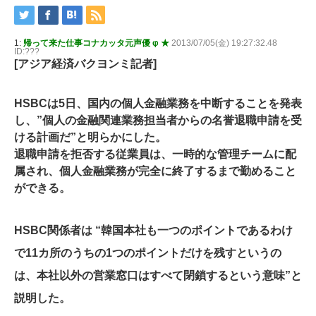
1:
帰って来た仕事コナカッタ元声優 φ ★
2013/07/05(金) 19:27:32.48
ID:???
[アジア経済バクヨンミ記者]
HSBCは5日、国内の個人金融業務を中断することを発表
し、”個人の金融関連業務担当者からの名誉退職申請を受
ける計画だ”と明らかにした。
退職申請を拒否する従業員は、一時的な管理チームに配
属され、個人金融業務が完全に終了するまで勤めること
ができる。
HSBC関係者は “韓国本社も一つのポイントであるわけ
で11カ所のうちの1つのポイントだけを残すというの
は、本社以外の営業窓口はすべて閉鎖するという意味”と
説明した。