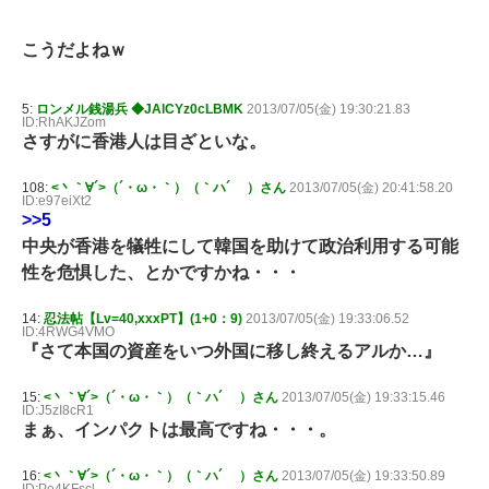
こうだよねｗ
5:
ロンメル銭湯兵 ◆JAlCYz0cLBMK
2013/07/05(金) 19:30:21.83
ID:RhAKJZom
さすがに香港人は目ざといな。
108:
<丶｀∀´>（´・ω・｀）（｀ハ´ ）さん
2013/07/05(金) 20:41:58.20
ID:e97eiXt2
>>5
中央が香港を犠牲にして韓国を助けて政治利用する可能
性を危惧した、とかですかね・・・
14:
忍法帖【Lv=40,xxxPT】(1+0：9)
2013/07/05(金) 19:33:06.52
ID:4RWG4VMO
『さて本国の資産をいつ外国に移し終えるアルか…』
15:
<丶｀∀´>（´・ω・｀）（｀ハ´ ）さん
2013/07/05(金) 19:33:15.46
ID:J5zI8cR1
まぁ、インパクトは最高ですね・・・。
16:
<丶｀∀´>（´・ω・｀）（｀ハ´ ）さん
2013/07/05(金) 19:33:50.89
ID:Po4KFscl