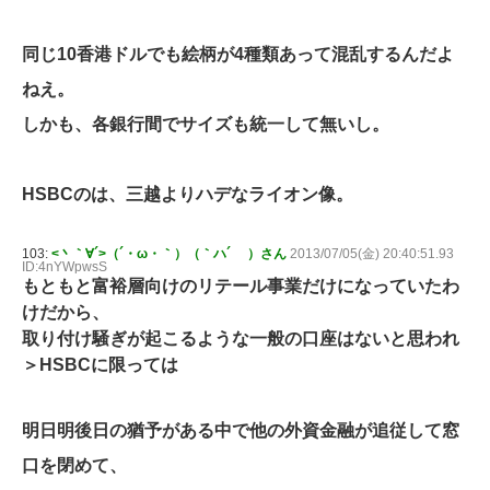
同じ10香港ドルでも絵柄が4種類あって混乱するんだよ
ねえ。
しかも、各銀行間でサイズも統一して無いし。
HSBCのは、三越よりハデなライオン像。
103:
<丶｀∀´>（´・ω・｀）（｀ハ´ ）さん
2013/07/05(金) 20:40:51.93
ID:4nYWpwsS
もともと富裕層向けのリテール事業だけになっていたわ
けだから、
取り付け騒ぎが起こるような一般の口座はないと思われ
＞HSBCに限っては
明日明後日の猶予がある中で他の外資金融が追従して窓
口を閉めて、