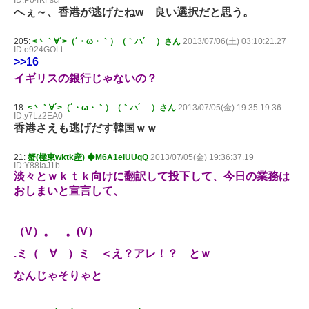
へぇ～、香港が逃げたねw 良い選択だと思う。
205:
<丶｀∀´>（´・ω・｀）（｀ハ´ ）さん
2013/07/06(土) 03:10:21.27
ID:o924GOLt
>>16
イギリスの銀行じゃないの？
18:
<丶｀∀´>（´・ω・｀）（｀ハ´ ）さん
2013/07/05(金) 19:35:19.36
ID:y7Lz2EA0
香港さえも逃げだす韓国ｗｗ
21:
蟹(極東wktk産) ◆M6A1eiUUqQ
2013/07/05(金) 19:36:37.19
ID:Y88IaJ1b
淡々とｗｋｔｋ向けに翻訳して投下して、今日の業務は
おしまいと宣言して、
（V）。 。(V）
.ミ（ ∀ ）ミ ＜え？アレ！？ とｗ
なんじゃそりゃと