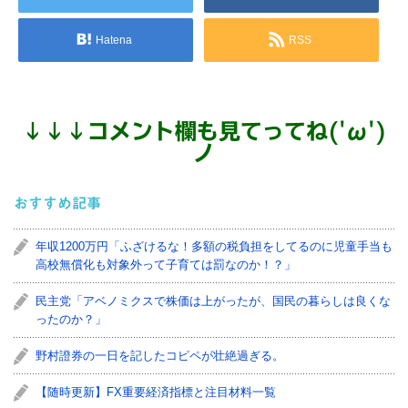
Hatena
RSS
↓
↓
↓
コメント欄も見てってね('ω')
ノ
おすすめ記事
年収1200万円「ふざけるな！多額の税負担をしてるのに児童手当も
高校無償化も対象外って子育ては罰なのか！？」
民主党「アベノミクスで株価は上がったが、国民の暮らしは良くな
ったのか？」
野村證券の一日を記したコピペが壮絶過ぎる。
【随時更新】FX重要経済指標と注目材料一覧