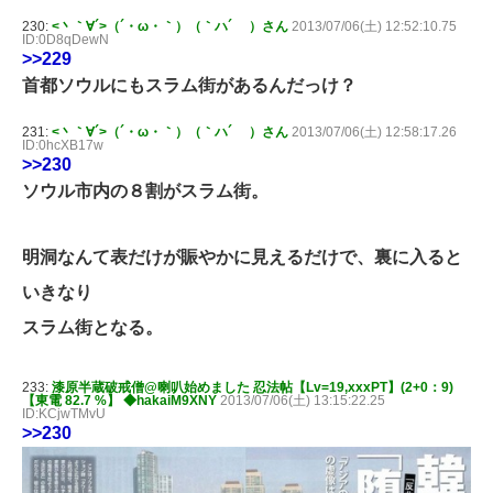
230:
<丶｀∀´>（´・ω・｀）（｀ハ´ ）さん
2013/07/06(土) 12:52:10.75
ID:0D8qDewN
>>229
首都ソウルにもスラム街があるんだっけ？
231:
<丶｀∀´>（´・ω・｀）（｀ハ´ ）さん
2013/07/06(土) 12:58:17.26
ID:0hcXB17w
>>230
ソウル市内の８割がスラム街。
明洞なんて表だけが賑やかに見えるだけで、裏に入ると
いきなり
スラム街となる。
233:
漆原半蔵破戒僧@喇叭始めました 忍法帖【Lv=19,xxxPT】(2+0：9)
【東電 82.7 %】 ◆hakaiM9XNY
2013/07/06(土) 13:15:22.25
ID:KCjwTMvU
>>230