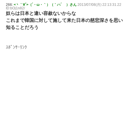
266:
<丶｀∀´>（´・ω・｀）（｀ハ´ ）さん
2013/07/08(月) 22:13:31.22
ID:bOj1n82/
奴らは日本と違い容赦ないからな
これまで韓国に対して施して来た日本の慈悲深さを思い
知ることだろう
ｽﾎﾟﾝｻｰﾘﾝｸ