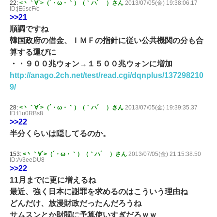
22:
<丶｀∀´>（´・ω・｀）（｀ハ´ ）さん
2013/07/05(金) 19:38:06.17
ID:jE6scF/o
>>21
順調ですね
韓国政府の借金、ＩＭＦの指針に従い公共機関の分も合
算する運びに
・・９００兆ウォン→１５００兆ウォンに増加
http://anago.2ch.net/test/read.cgi/dqnplus/137298210
9/
28:
<丶｀∀´>（´・ω・｀）（｀ハ´ ）さん
2013/07/05(金) 19:39:35.37
ID:I1u0RBs8
>>22
半分くらいは隠してるのか。
153:
<丶｀∀´>（´・ω・｀）（｀ハ´ ）さん
2013/07/05(金) 21:15:38.50
ID:A/3eeDU8
>>22
11月までに更に増えるね
最近、強く日本に謝罪を求めるのはこういう理由ね
どんだけ、放漫財政だったんだろうね
サムスンとか財閥に予算使いすぎだろｗｗ