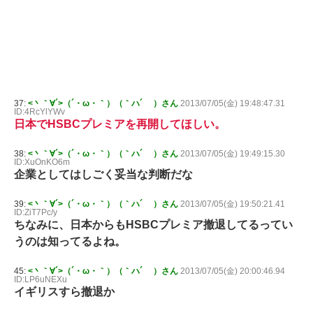
37:
<丶｀∀´>（´・ω・｀）（｀ハ´ ）さん
2013/07/05(金) 19:48:47.31
ID:4RcYlYWv
日本でHSBCプレミアを再開してほしい。
38:
<丶｀∀´>（´・ω・｀）（｀ハ´ ）さん
2013/07/05(金) 19:49:15.30
ID:XuOnKO6m
企業としてはしごく妥当な判断だな
39:
<丶｀∀´>（´・ω・｀）（｀ハ´ ）さん
2013/07/05(金) 19:50:21.41
ID:ZiT7Pc/y
ちなみに、日本からもHSBCプレミア撤退してるってい
うのは知ってるよね。
45:
<丶｀∀´>（´・ω・｀）（｀ハ´ ）さん
2013/07/05(金) 20:00:46.94
ID:LP6uNEXu
イギリスすら撤退か