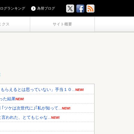
ログランキング
為替ブログ
ミクス
サイト概要
言
らえるとは思っていない」手当１０...
NEW!
った結果
NEW!
ツケは次世代に｣｢私が知って...
NEW!
と言われた、とてもじゃな...
NEW!