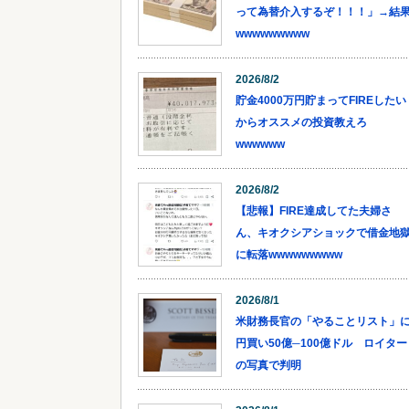
って為替介入するぞ！！！」→結
wwwwwwwww
2026/8/2
貯金4000万円貯まってFIREしたい
からオススメの投資教えろ
wwwwww
2026/8/2
【悲報】FIRE達成してた夫婦さ
ん、キオクシアショックで借金地
に転落wwwwwwwww
2026/8/1
米財務長官の「やることリスト」
円買い50億─100億ドル ロイター
の写真で判明