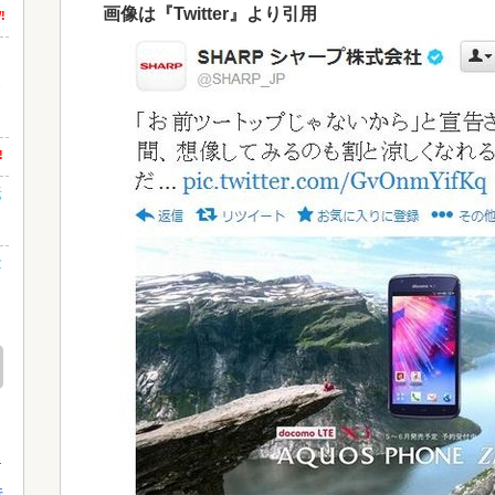
画像は『Twitter』より引用
!
る
!
転
金
行