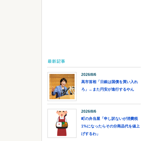
最新記事
2026/8/6
高市首相「日銀は国債を買い入れ
ろ」←また円安が進行するやん
2026/8/6
町の弁当屋「申し訳ないが消費税
1%になったらその分商品代を値上
げするわ」