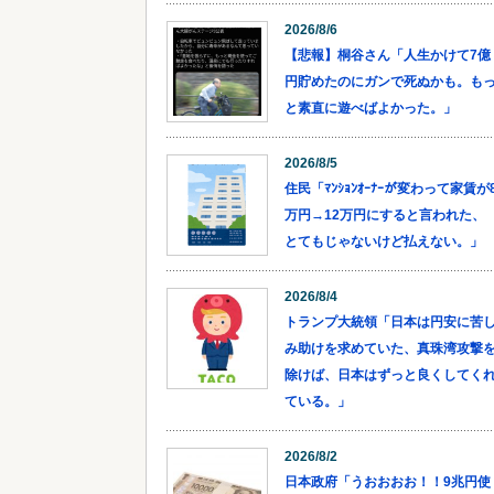
2026/8/6
【悲報】桐谷さん「人生かけて7億
円貯めたのにガンで死ぬかも。も
と素直に遊べばよかった。」
2026/8/5
住民「ﾏﾝｼｮﾝｵｰﾅｰが変わって家賃が
万円→12万円にすると言われた、
とてもじゃないけど払えない。」
2026/8/4
トランプ大統領「日本は円安に苦
み助けを求めていた、真珠湾攻撃
除けば、日本はずっと良くしてく
ている。」
2026/8/2
日本政府「うおおおお！！9兆円使