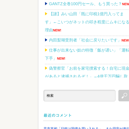
GANTZ全巻100円セール、もう買った？
NEW
【謎】みい山田「既に印税1億円入ってま
す」←こいつがネットの叩き程度にムキにな
理由
NEW!
内田梨瑚受刑者「社会に戻りたいです」
NEW
仕事が出来ない奴の特徴「飯が遅い」「運
下手」
NEW!
偽警察官「お前を家宅捜索する！自宅に現
があると逮捕されるぞ！」→4億千万円騙し取
られる
NEW!
Powered by livedoor 相互RSS
最近のコメント
高市首相「日銀は国債を買い入れろ」←また円安が進