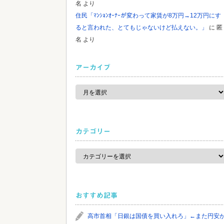
名
より
住民「ﾏﾝｼｮﾝｵｰﾅｰが変わって家賃が8万円→12万円にす
ると言われた、とてもじゃないけど払えない。」
に
匿
名
より
アーカイブ
ア
ー
カ
イ
ブ
カテゴリー
カ
テ
ゴ
リ
ー
おすすめ記事
高市首相「日銀は国債を買い入れろ」←また円安