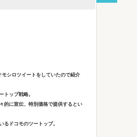
red by livedoor 相互RSS
P）がオモシロツイートをしていたので紹介
ートップ戦略。
のみを大々的に宣伝、特別価格で提供するとい
いるドコモのツートップ。