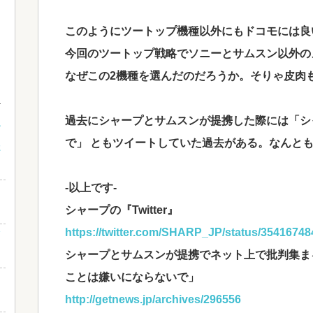
このようにツートップ機種以外にもドコモには良
今回のツートップ戦略でソニーとサムスン以外の
なぜこの2機種を選んだのだろうか。そりゃ皮肉
過去にシャープとサムスンが提携した際には「シ
ン
で」 ともツイートしていた過去がある。なんとも自由
た
-以上です-
シャープの『Twitter』
https://twitter.com/SHARP_JP/status/3541674
フ
シャープとサムスンが提携でネット上で批判集まる 
ことは嫌いにならないで」
http://getnews.jp/archives/296556