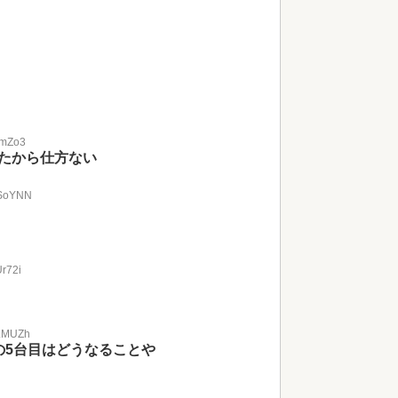
SmZo3
たから仕方ない
KSoYNN
Ur72i
6LMUZh
の5台目はどうなることや