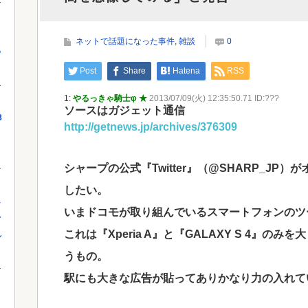
【画像あり】松屋さん、食器の返却のみならず「仕
分け」まで客にやらせてしまうｗｗｗｗｗ
Powe
ネットで話題になった事件
,
雑談
0
っ
Post
Share
Hatena
RSS
Powered by livedoor 相互RSS
1:
やるっきゃ騎士φ ★
2013/07/09(火) 12:35:50.71 ID:???
ソースはガジェット通信
8
http://getnews.jp/archives/376309
シャープの公式『Twitter』（@SHARP_J
したい。
し
いまドコモが取り組んでいるスマートフォンのツ
を
これは『Xperia A』と『GALAXY S 4』
れ
うもの。
駅にも大きな広告が貼ってありかなり力の入れて