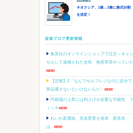
2026/8/1
キオクシア、1株→3株に株式分割
を決定！
投資ブログ更新情報
集英社のオンラインショップで注文→キャ
セルして逮捕された女性 無茶苦茶やってい
NEW!
【悲報】Z「なんでセルフレジなのに自分で
商品通さないといけないんだ」
NEW!
円相場の上昇には利上げが必要な可能性 
ィッチ
NEW!
れいわ新選組、党名変更を発表 新党名
は...
NEW!