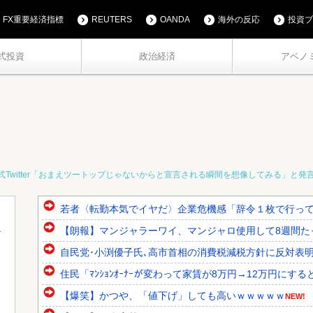
FX重要経済指標
REUTERS
OANDA
海外の反応
投資ブ
式投資
政治経済
アベノ
式Twitter「おまえツートップじゃないからと宣言される瞬間を想像してみる」と発
若者〈転勤本気でイヤだ〉企業危機感「辞令１枚で行っても
【朗報】マンジャラーワイ、マンジャロ使用して8週間た
自民党･小渕優子氏､高市首相の消費税減税方針に反対表明 ｢
住民「ﾏﾝｼｮﾝｵｰﾅｰが変わって家賃が8万円→12万円にする
【爆笑】かつや、「値下げ」しても高いｗｗｗｗｗ
NEW!