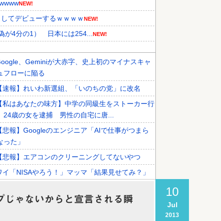
wwww
NEW!
としてデビューするｗｗｗｗ
NEW!
4分の1） 日本には254...
NEW!
Google、Geminiが大赤字、史上初のマイナスキャ
結果がこちらです」→「あまりの...
NEW!
ュフローに陥る
らカザフスタンへ拠点を移して詐欺...
NEW!
【速報】れいわ新選組、「いのちの党」に改名
持している理由に韓国人が衝撃！」...
【私はあなたの味方】中学の同級生をストーカー行
 24歳の女を逮捕 男性の自宅に唐...
【悲報】Googleのエンジニア「AIで仕事がつまら
なった」
【悲報】エアコンのクリーニングしてないやつ
ワイ「NISAやろう！」マッマ「結果見せてみ？」
【悲報】真夏にスーツで就活←これ
10
トップじゃないからと宣言される瞬
Jul
2013