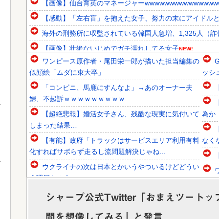
【画像】仙台育英のマネージャーwwwwwwwwwwwwwww
【感動】「左右盲」を抱えた女子、努力の末にアイドル
海外の刑務所に収監されている韓国人急増、1,325人（詐偽が
【画像】壮絶ないじめでガチ濡れしてる女子
NEW!
ワンピース原作者・尾田栄一郎が描いた担当編集の
韓国人「1592年に現代の機械化部隊がタイムスリップした
似顔絵「ムダに東大卒」
ッシ
韓国人「韓国人組織19名が一斉検挙される！カンボジアか
「コンビニ、馬鹿にすんなよ」→あのオーナー夫
韓国人「日本が東アジア地域で最も高い結婚率と出生率を維
婦、不起訴ｗｗｗｗｗｗｗｗｗ
【超絶悲報】婚活女子さん、残酷な現実に気付いて
為か
しまった結果…
【有能】政府「トラックはサービスエリア利用有料
なく
Powered by livedoor 相互RSS
化すればサボらず走るし流問題解決じゃね...
ウクライナの次は日本とかいうやついるけどどうい
う理屈なの？
【超絶朗報】「れいわ新選組」改め、新党「いのち
シャープ公式Twitter「おまえツー
の党」爆誕！！！うおおおおおおおお
間を想像してみる」と発言