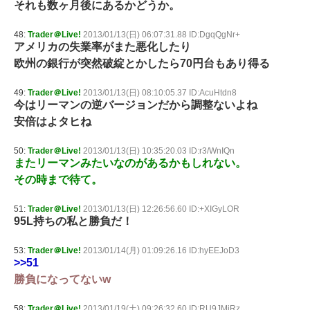
それも数ヶ月後にあるかどうか。
48:
Trader＠Live!
2013/01/13(日) 06:07:31.88 ID:DgqQgNr+
アメリカの失業率がまた悪化したり
欧州の銀行が突然破綻とかしたら70円台もあり得る
49:
Trader＠Live!
2013/01/13(日) 08:10:05.37 ID:AcuHtdn8
今はリーマンの逆バージョンだから調整ないよね
安倍はよタヒね
50:
Trader＠Live!
2013/01/13(日) 10:35:20.03 ID:r3/WnIQn
またリーマンみたいなのがあるかもしれない。
その時まで待て。
51:
Trader＠Live!
2013/01/13(日) 12:26:56.60 ID:+XIGyLOR
95L持ちの私と勝負だ！
53:
Trader＠Live!
2013/01/14(月) 01:09:26.16 ID:hyEEJoD3
>>51
勝負になってないw
58:
Trader＠Live!
2013/01/19(土) 09:26:32.60 ID:RU9JMjRz