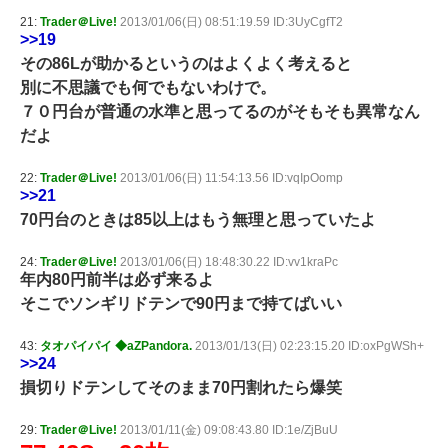
21:
Trader＠Live!
2013/01/06(日) 08:51:19.59 ID:3UyCgfT2
>>19
その86Lが助かるというのはよくよく考えると
別に不思議でも何でもないわけで。
７０円台が普通の水準と思ってるのがそもそも異常なん
だよ
22:
Trader＠Live!
2013/01/06(日) 11:54:13.56 ID:vqIpOomp
>>21
70円台のときは85以上はもう無理と思っていたよ
24:
Trader＠Live!
2013/01/06(日) 18:48:30.22 ID:vv1kraPc
年内80円前半は必ず来るよ
そこでソンギリドテンで90円まで持てばいい
43:
タオパイパイ ◆aZPandora.
2013/01/13(日) 02:23:15.20 ID:oxPgWSh+
>>24
損切りドテンしてそのまま70円割れたら爆笑
29:
Trader＠Live!
2013/01/11(金) 09:08:43.80 ID:1e/ZjBuU