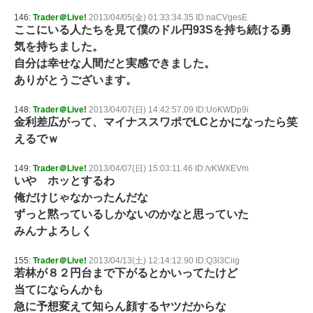
146:
Trader＠Live!
2013/04/05(金) 01:33:34.35 ID:naCVgesE
ここにいる人たちを見て僕のドル円93Sを持ち続ける勇
気を持ちました。
自分は幸せな人間だと実感できました。
ありがとうございます。
148:
Trader＠Live!
2013/04/07(日) 14:42:57.09 ID:UoKWDp9i
金利差広がって、マイナススワポでLCとかになったら笑
えるでｗ
149:
Trader＠Live!
2013/04/07(日) 15:03:11.46 ID:/vKWXEVm
いや ホッとするわ
俺だけじゃなかったんだな
ずっと黙っているしかないのかなと思っていた
みんナよろしく
155:
Trader＠Live!
2013/04/13(土) 12:14:12.90 ID:Q3l3Ciig
若林が８２円台まで下がるとかいってたけど
当てにならんかも
急に予想変えて知らん顔するヤツだからな