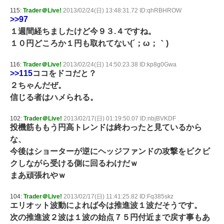
115:
Trader＠Live!
2013/02/24(日) 13:48:31.72 ID:qhRBHROW
>>97
１週間経ちましたけど今９３.４ですね。
１０円どころか１円も取れてない(´；ω；｀)
116:
Trader＠Live!
2013/02/24(日) 14:50:23.38 ID:kp8g0Gwa
>>115
ココをドコだと？
２ちゃんだぜ。
信じる者はハメられる。
102:
Trader＠Live!
2013/02/17(日) 01:19:50.07 ID:nbjBVKDF
投機筋ももう円高トレンドは終わったと見ているから
な、
今後はショーターが逆にヘッジファンドの攻撃をビクビ
クしながら受ける側に回るわけだｗ
まあ頑張れやｗ
104:
Trader＠Live!
2013/02/17(日) 11:41:25.82 ID:Fq385skz
エリオット波動によれば今は推進波１波だそうです。
次の推進波２波は１波の始点７５円付近まで戻す事もあ