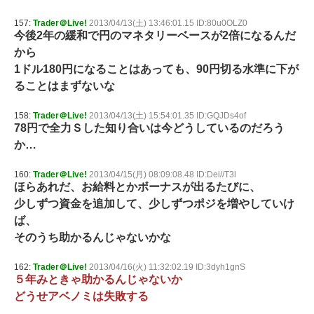
157:
Trader＠Live!
2013/04/13(土) 13:46:01.15 ID:80u0OLZ0
今後2年の緩和で円のマネタリーベースが2倍になるんだ
から
1ドル180円になることはあっても、90円切る水準に下が
ることはまずないな
158:
Trader＠Live!
2013/04/13(土) 15:54:01.35 ID:GQJDs4of
78円で全力Ｓした知り合いは今どうしているのだろう
か…
160:
Trader＠Live!
2013/04/15(月) 08:09:08.48 ID:Dei//T3l
ほらあれだ、お給料とかボーナスが出るたびに、
少しずつ資金を追加して、少しずつポジを増やしていけ
ば、
そのうち助かるんじゃないかな
162:
Trader＠Live!
2013/04/16(火) 11:32:02.19 ID:3dyh1gnS
５年みときゃ助かるんじゃないか
どうせアベノミは失敗する