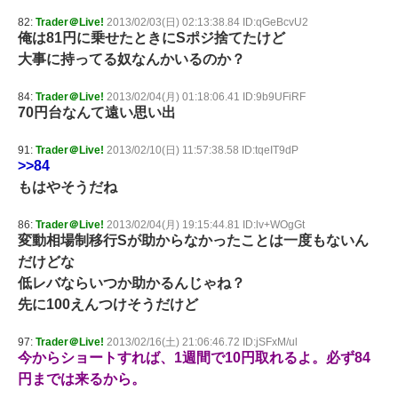
82:
Trader＠Live!
2013/02/03(日) 02:13:38.84 ID:qGeBcvU2
俺は81円に乗せたときにSポジ捨てたけど
大事に持ってる奴なんかいるのか？
84:
Trader＠Live!
2013/02/04(月) 01:18:06.41 ID:9b9UFiRF
70円台なんて遠い思い出
91:
Trader＠Live!
2013/02/10(日) 11:57:38.58 ID:tqeIT9dP
>>84
もはやそうだね
86:
Trader＠Live!
2013/02/04(月) 19:15:44.81 ID:lv+WOgGt
変動相場制移行Sが助からなかったことは一度もないん
だけどな
低レバならいつか助かるんじゃね？
先に100えんつけそうだけど
97:
Trader＠Live!
2013/02/16(土) 21:06:46.72 ID:jSFxM/ul
今からショートすれば、1週間で10円取れるよ。必ず84
円までは来るから。