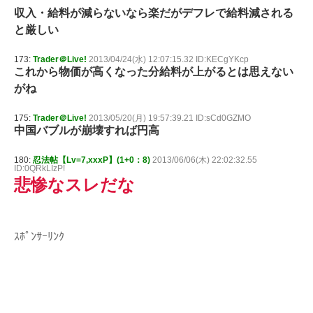
収入・給料が減らないなら楽だがデフレで給料減される
と厳しい
173:
Trader＠Live!
2013/04/24(水) 12:07:15.32 ID:KECgYKcp
これから物価が高くなった分給料が上がるとは思えない
がね
175:
Trader＠Live!
2013/05/20(月) 19:57:39.21 ID:sCd0GZMO
中国バブルが崩壊すれば円高
180:
忍法帖【Lv=7,xxxP】(1+0：8)
2013/06/06(木) 22:02:32.55
ID:0QRkLIzP!
悲惨なスレだな
ｽﾎﾟﾝｻｰﾘﾝｸ