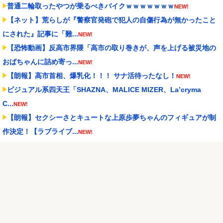
普通二輪取ったやつが乗るべきバイクｗｗｗｗｗｗｗ
NEW!
【ネット】荒らしが『警察官発砲で犯人の自傷行為が無かったこと
にされた』記事に「難...
NEW!
【恐怖動画】反高市界隈「高市の取り巻きが、声を上げる被災地の
おばちゃんに詰め寄っ...
NEW!
【朗報】高市首相、爆乳化！！！ サナ活待ったなし！
NEW!
ビジュアル系四天王「SHAZNA、MALICE MIZER、La’cryma
C...
NEW!
【朗報】セクシーさとキュートな上原歩夢ちゃんのフィギュアが制
作決定！【ラブライブ...
NEW!
泳いでいる人のすぐ横に消防飛行艇が次々着水する南仏の湖「肝心
の場面で毎回カメラが...
NEW!
萩原京平、全然練習しない
NEW!
Powered by livedoor 相互RSS