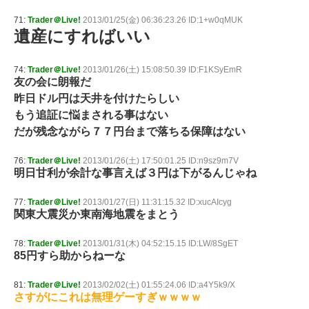
71:
Trader＠Live!
2013/01/25(金) 06:36:23.26 ID:1+w0qMUK
遺産にすればいい
74:
Trader＠Live!
2013/01/26(土) 15:08:50.39 ID:F1KSyEmR
友の会に朗報だ
昨日ドル円は天井を付けたらしい
もう追証に悩まされる事はない
だが残念ながら７７円台まで落ちる保障はない
76:
Trader＠Live!
2013/01/26(土) 17:50:01.25 ID:n9sz9m7V
明日甘利が余計な事言えば３円は下がるんじゃね
77:
Trader＠Live!
2013/01/27(日) 11:31:15.32 ID:xucAIcyg
関東大震災か東南海地震をまとう
78:
Trader＠Live!
2013/01/31(木) 04:52:15.15 ID:LW/8SgET
85円すら助からねーな
81:
Trader＠Live!
2013/02/02(土) 01:55:24.06 ID:a4Y5k9/X
さすがにこれは無理ゲーすぎｗｗｗｗ