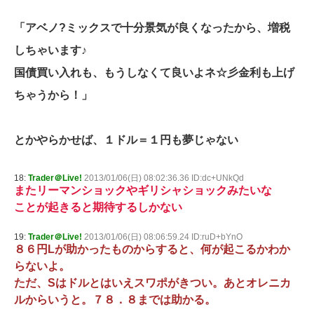
「アベノ?ミックスで十分景気が良くなったから、増税
しちゃいます♪
国債買い入れも、もうしなくて良いよネ☆彡金利も上げ
ちゃうから！」
とかやらかせば、１ドル＝１円も夢じゃない
18:
Trader＠Live!
2013/01/06(日) 08:02:36.36 ID:dc+UNkQd
またリーマンショックやギリシャショックみたいな
ことが起きると期待するしかない
19:
Trader＠Live!
2013/01/06(日) 08:06:59.24 ID:ruD+bYnO
８６円Lが助かったものからすると、何が起こるかわか
らないよ。
ただ、Sはドルとはいえスワポがきつい。あとオレニカ
ルからいうと。７８．８までは助かる。