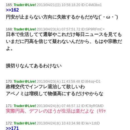
165:
Trader＠Live!
2013/04/21(日) 10:58:18.20 ID:C4MI3bx1
>>162
円安が止まらない方向に失敗するかもだがな(´・ω・`)
168:
Trader＠Live!
2013/04/23(火) 07:57:51.72 ID:GP9RFmC+
日本で生活してて選挙やこれだけ毎日ニュースを見ても
いまだに円高を信じて疑わないんだから、もはや宗教だ
よ。
損切りなんてあるわけない
170:
Trader＠Live!
2013/04/23(火) 11:43:59.48 ID:i84sq+D1
政権交代でインフレ退治して欲しいわ
アベノミは増税して物価高にするだけやからな
171:
Trader＠Live!
2013/04/24(水) 07:46:57.12 ID:fC9yRGMD
実際円高、デフレのほうが生活は楽だよな（ｷﾘｯ
172:
Trader＠Live!
2013/04/24(水) 10:43:34.98 ID:Ie/+1zbD
>>171