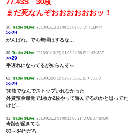
77.43S 30枚
まだ死なんぞおおおおおおッ！
30:
Trader＠Live!
2013/01/11(金) 09:13:09.80 ID:+rELtVhd
>>29
がんばれ、でも無理はするな…
39:
Trader＠Live!
2013/01/13(日) 01:08:24.58 ID:hiHZs3AZ
>>29
手遅れになってるが知らんぞっ
62:
Trader＠Live!
2013/01/20(日) 02:07:35.51 ID:+l36UjD+
>>29
30枚でなんでストップいれなかった
外貨預金感覚で1枚か2枚やって遊んでるのかと思ってた
けど…
31:
Trader＠Live!
2013/01/11(金) 09:31:05.21 ID:UDUnNmD0
奇跡が起きても
83～84円だろ。