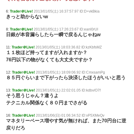
6:
Trader＠Live!
2013/01/05(土) 16:37:57.97 ID:D+vkBkia
きっと助からないw
8:
Trader＠Live!
2013/01/05(土) 17:26:23.67 ID:eanl0rUI
日銀が本音漏らしたら一瞬で戻るんじゃねw
11:
Trader＠Live!
2013/01/05(土) 18:03:36.82 ID:kzKbfsMZ
１１枚ほど持ってますが入れますか？
76円以下の物がなくても大丈夫ですか？
12:
Trader＠Live!
2013/01/05(土) 18:09:06.92 ID:CmxsamPg
８５円ぐらいまで下がったら決済したほうがいいと思う
13:
Trader＠Live!
2013/01/05(土) 22:02:01.05 ID:kdbv/O7f
そう思うじゃん？違うよ
テクニカル関係なく８０円までさがる
16:
Trader＠Live!
2013/01/06(日) 01:06:34.52 ID:vP5XMeQv
マネタリーベース増やす気が無ければ、また70円台に逆
戻りだろ