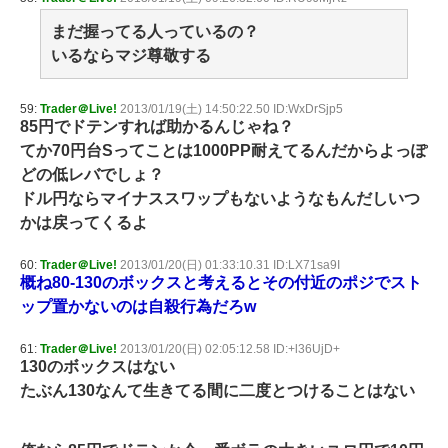
まだ握ってる人っているの？
いるならマジ尊敬する
59:
Trader＠Live!
2013/01/19(土) 14:50:22.50 ID:WxDrSjp5
85円でドテンすれば助かるんじゃね？
てか70円台Sってことは1000PP耐えてるんだからよっぽ
どの低レバでしょ？
ドル円ならマイナススワップもないようなもんだしいつ
かは戻ってくるよ
60:
Trader＠Live!
2013/01/20(日) 01:33:10.31 ID:LX71sa9I
概ね80-130のボックスと考えるとその付近のポジでスト
ップ置かないのは自殺行為だろw
61:
Trader＠Live!
2013/01/20(日) 02:05:12.58 ID:+l36UjD+
130のボックスはない
たぶん130なんて生きてる間に二度とつけることはない