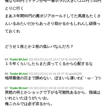
俺なら85円でドテンか今一番ボラの大きいユロ円で10円
とりに行く
まあ３年間90円の糞ポジアホールドしてた馬鹿もたくさ
んいるみたいだからあっさり助かるかもしれんし頑張っ
ておくれ
どうせ１枚とか２枚の低レバなんだろ？
64:
Trader＠Live!
2013/01/22(火) 01:10:17.65 ID:Ao04hl7R
１５年くらいしたらまた戻ってくるから心配するな
66:
Trader＠Live!
2013/01/22(火) 01:44:26.37 ID:qpqWQ/IB
地球最後の日まで諦めない、ぼまいら凄いわ(´・ω・`)つ
67:
Trader＠Live!
2013/01/22(火) 09:46:18.80 ID:oXR7HaQv
突然の何とかショックで下がる可能性あるから、指値は
いれといたほうがいいお。
俺ニカルでは必ず戻るから。