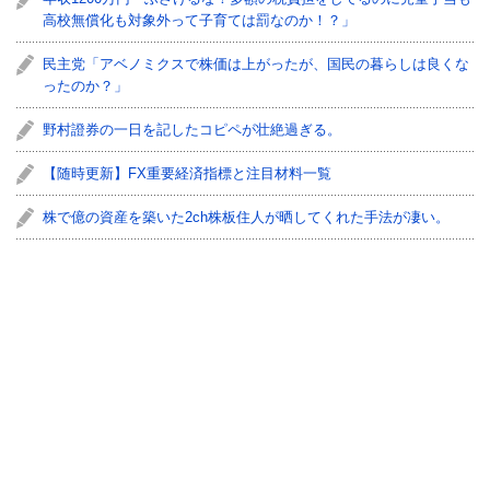
高校無償化も対象外って子育ては罰なのか！？」
民主党「アベノミクスで株価は上がったが、国民の暮らしは良くな
ったのか？」
野村證券の一日を記したコピペが壮絶過ぎる。
【随時更新】FX重要経済指標と注目材料一覧
株で億の資産を築いた2ch株板住人が晒してくれた手法が凄い。