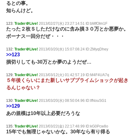
るとの事。
知らんけど。
123:
Trader＠Live!
2013/02/27(水) 23:27:14.51 ID:bMfOIm1F
たった２枚Ｓしただけなのに含み損３０万とか悪夢か。
ボーナス一回分だぜ・・・
132:
Trader＠Live!
2013/03/20(水) 15:07:08.24 ID:ZMyqDhey
>>123
損切りしても-30万とか夢のようだぜ…
129:
Trader＠Live!
2013/03/12(火) 01:42:57.19 ID:M4F4UA7q
５年後くらいにまた新しいサブプライムショックが起き
るんじゃない？
130:
Trader＠Live!
2013/03/20(水) 08:50:04.96 ID:lfNouSG1
>>129
あの規模は10年以上必要だろうな
135:
Trader＠Live!
2013/03/22(金) 22:17:48.99 ID:kG0Pcw8o
15年でも無理じゃないかな。30年なら有り得る