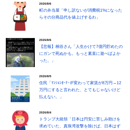
2026/8/6
町の弁当屋「申し訳ないが消費税1%になった
らその分商品代を値上げするわ」
2026/8/6
【悲報】桐谷さん「人生かけて7億円貯めたの
にガンで死ぬかも。もっと素直に遊べばよか
った。」
2026/8/5
住民「ﾏﾝｼｮﾝｵｰﾅｰが変わって家賃が8万円→12
万円にすると言われた、とてもじゃないけど
払えない。」
2026/8/4
トランプ大統領「日本は円安に苦しみ助けを
求めていた、真珠湾攻撃を除けば、日本はず