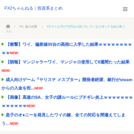
FX2ちゃんねる｜投資系まとめ
ホーム
FX
,
負け自慢
FXでドル円が70円台の頃にSしていまだ持ってる奴が集う
スレ
【衝撃】ワイ、偏差値30台の高校に入学した結果ｗｗｗｗｗｗｗｗ
ｗｗ
NEW!
【朗報】マンジャラーワイ、マンジャロ使用して8週間たった結果
NEW!
成人向けゲーム『ヤリステ メスブター』開発者絶望、銀行がsteam
からの入金を拒...
NEW!
【画像】高速のSA、女子の謎ルールにブチギレ炎上ｗｗｗｗｗｗｗ
ｗｗｗｗｗｗ
NEW!
息子のオ●ニーを発見したワイの嫁、全ての対応を間違えてしま
う…
NEW!
自民党･小渕優子氏､高市首相の消費税減税方針に反対表明 ｢ツケは