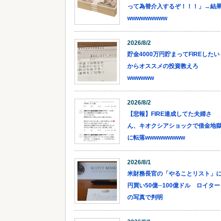
って為替介入するぞ！！！」→結
wwwwwwwww
2026/8/2
貯金4000万円貯まってFIREしたい
からオススメの投資教えろ
wwwwww
2026/8/2
【悲報】FIRE達成してた夫婦さ
ん、キオクシアショックで借金地
に転落wwwwwwwww
2026/8/1
米財務長官の「やることリスト」
円買い50億─100億ドル ロイター
の写真で判明