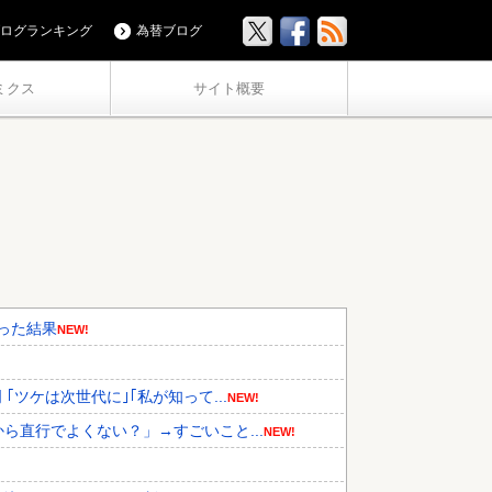
ログランキング
為替ブログ
ミクス
サイト概要
った結果
NEW!
ツケは次世代に｣｢私が知って...
NEW!
ら直行でよくない？」→すごいこと...
NEW!