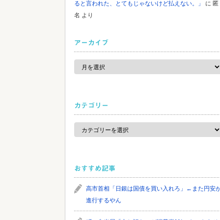
ると言われた、とてもじゃないけど払えない。」
に
匿
名
より
アーカイブ
ア
ー
カ
イ
ブ
カテゴリー
カ
テ
ゴ
リ
ー
おすすめ記事
高市首相「日銀は国債を買い入れろ」←また円安
進行するやん