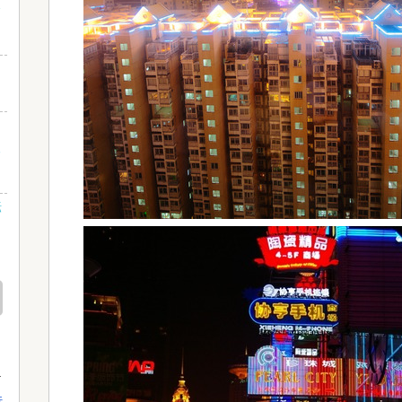
フ
る
転
金
行