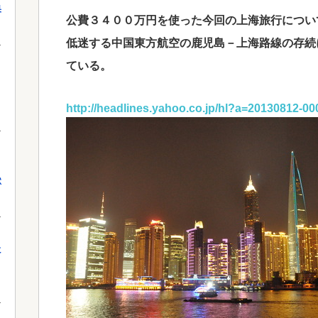
果
公費３４００万円を使った今回の上海旅行につい
低迷する中国東方航空の鹿児島－上海路線の存続
ている。
http://headlines.yahoo.co.jp/hl?a=20130812-0
獄
に