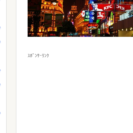
行
行
ｽﾎﾟﾝｻｰﾘﾝｸ
行
行
行