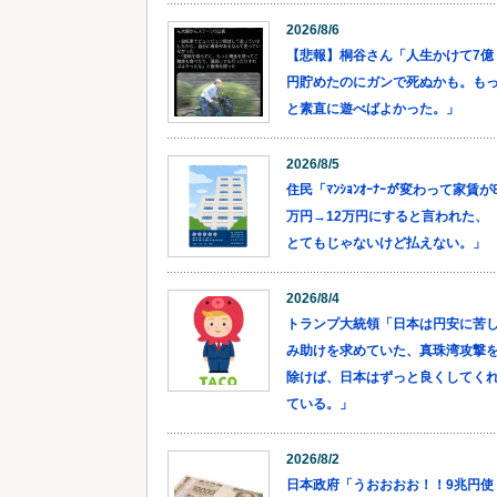
2026/8/6
【悲報】桐谷さん「人生かけて7億
円貯めたのにガンで死ぬかも。も
と素直に遊べばよかった。」
2026/8/5
住民「ﾏﾝｼｮﾝｵｰﾅｰが変わって家賃が
万円→12万円にすると言われた、
とてもじゃないけど払えない。」
2026/8/4
トランプ大統領「日本は円安に苦
み助けを求めていた、真珠湾攻撃
除けば、日本はずっと良くしてく
ている。」
2026/8/2
日本政府「うおおおお！！9兆円使