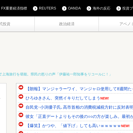
FX重要経済指標
REUTERS
OANDA
海外の反応
投資ブ
式投資
政治経済
アベノ
万で上海旅行を堪能。県民の怒りの声「伊藤祐一郎知事をリコールに！」
【朗報】マンジャラーワイ、マンジャロ使用して8週間た
ひろゆきさん、突然イキりだしてしまう
NEW!
自民党･小渕優子氏､高市首相の消費税減税方針に反対表明 ｢
彼女「正直デートよりもその後の○○の方が楽しみ。最初か
【爆笑】かつや、「値下げ」しても高いｗｗｗｗｗ
NEW!