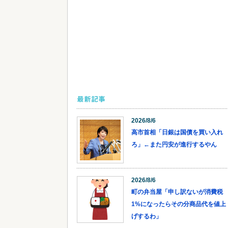
最新記事
2026/8/6
高市首相「日銀は国債を買い入れ
ろ」←また円安が進行するやん
2026/8/6
町の弁当屋「申し訳ないが消費税
1%になったらその分商品代を値上
げするわ」