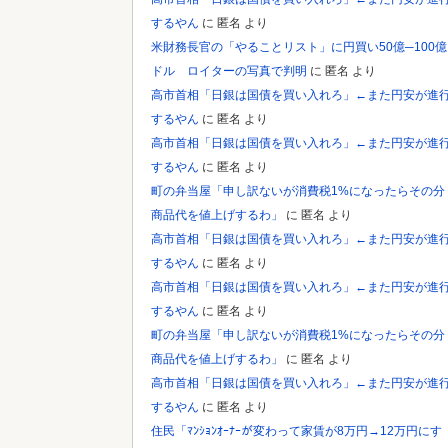
Powered by livedoor 相互RSS
するやん
に
匿名
より
米財務長官の「やることリスト」に円買い50億─100億
ドル ロイターの写真で判明
に
匿名
より
高市首相「日銀は国債を買い入れろ」←また円安が進
するやん
に
匿名
より
高市首相「日銀は国債を買い入れろ」←また円安が進
するやん
に
匿名
より
町の弁当屋「申し訳ないが消費税1%になったらその分
商品代を値上げするわ」
に
匿名
より
高市首相「日銀は国債を買い入れろ」←また円安が進
するやん
に
匿名
より
高市首相「日銀は国債を買い入れろ」←また円安が進
するやん
に
匿名
より
町の弁当屋「申し訳ないが消費税1%になったらその分
商品代を値上げするわ」
に
匿名
より
高市首相「日銀は国債を買い入れろ」←また円安が進
するやん
に
匿名
より
住民「ﾏﾝｼｮﾝｵｰﾅｰが変わって家賃が8万円→12万円にす