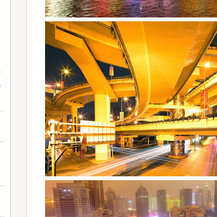
デ
ン
た