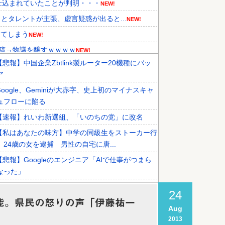
仕込まれていたことが判明・・・
NEW!
タレントが主張、虚言疑惑が出ると...
NEW!
してしまう
NEW!
稿→物議を醸すｗｗｗｗ
NEW!
【悲報】中国企業Zbtlink製ルーター20機種にバッ
食事マナーが想像以上に厳格すぎて...
NEW!
ア
結果がこちらです」→「あまりの...
NEW!
Google、Geminiが大赤字、史上初のマイナスキャ
らカザフスタンへ拠点を移して詐欺...
NEW!
ュフローに陥る
【速報】れいわ新選組、「いのちの党」に改名
【私はあなたの味方】中学の同級生をストーカー行
 24歳の女を逮捕 男性の自宅に唐...
【悲報】Googleのエンジニア「AIで仕事がつまら
なった」
【悲報】エアコンのクリーニングしてないやつ
24
堪能。県民の怒りの声「伊藤祐一
ワイ「NISAやろう！」マッマ「結果見せてみ？」
Aug
2013