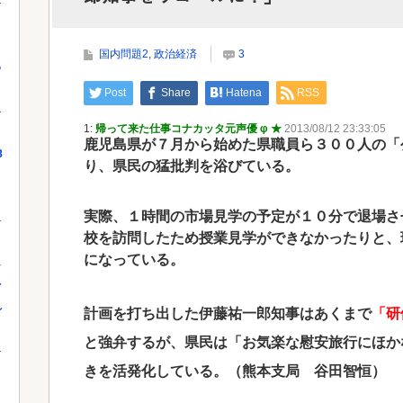
【画像】タトゥーだらけの美人海鮮料理人、現
る！！←コレはセクシー過ぎてワイらにブッ刺...
Powe
国内問題2
,
政治経済
3
っ
Post
Share
Hatena
RSS
Powered by livedoor 相互RSS
1:
帰って来た仕事コナカッタ元声優 φ ★
2013/08/12 23:33:05
鹿児島県が７月から始めた県職員ら３００人の「
8
り、県民の猛批判を浴びている。
実際、１時間の市場見学の予定が１０分で退場さ
校を訪問したため授業見学ができなかったりと、
になっている。
し
を
れ
計画を打ち出した伊藤祐一郎知事はあくまで
「研
と強弁するが、県民は「お気楽な慰安旅行にほか
きを活発化している。（熊本支局 谷田智恒）