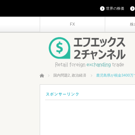
世界の株価
FX
株
ホーム
国内問題2
,
政治経済
鹿児島県が税金3400
スポンサーリンク