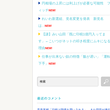
円相場の上昇には利上げが必要な可能性 
ィッチ
NEW!
れいわ新選組、党名変更を発表 新党名
は...
NEW!
【謎】みい山田「既に印税1億円入ってま
す」←こいつがネットの叩き程度にムキにな
理由
NEW!
仕事が出来ない奴の特徴「飯が遅い」「運
下手」
NEW!
偽警察官「お前を家宅捜索する！自宅に現
があると逮捕されるぞ！」→4億千万円騙し取
られる
NEW!
最近のコメント
高市首相「日銀は国債を買い入れろ」←また円安が進