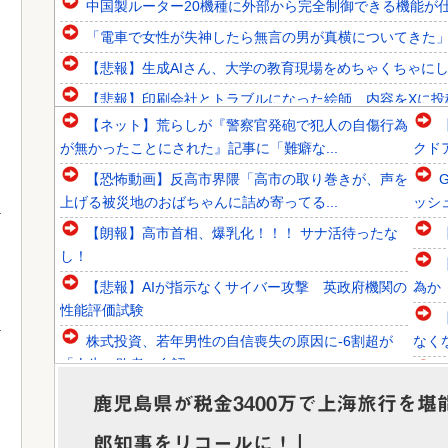
中国製ルーター20機種に外部から完全制御できる機能が
「電車で女性が失神したら無言の男が真横についてきた」と
【悲報】生成AIさん、大学の教育現場をめちゃくちゃに
【悲報】印刷会社とトラブルになった絵師、内容をXに投
【ネット】荒らしが『警察官発砲で犯人の自傷行為
韓国人「日本ではテーブルに肘をついてはいけない？日本の
が無かったことにされた』記事に「難癖な...
クド
韓国人「1592年に現代の機械化部隊がタイムスリップした
【恐怖動画】反高市界隈「高市の取り巻きが、声を
韓国人「韓国人組織19名が一斉検挙される！カンボジアか
上げる被災地のおばちゃんに詰め寄ってる...
ッシ
【朗報】高市首相、爆乳化！！！ サナ活待ったな
し！
【悲報】AIが指示なくサイバー攻撃 英政府機関の
為か
Powered by livedoor 相互RSS
性能評価試験
株式投資、若年男性の自信喪失の原因に-6割超が
なく
「人生の敗者」自認
お前ら急げ！怪しい外人みつけたら法務省にタレコ
鹿児島県が税金3400万で上海旅行を
ミしてみろ！意外と仕事するぞ？
郎知事をリコールに！」