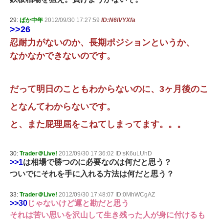
29:
ばか中年
2012/09/30 17:27:59
ID:N6lVYXfa
>>26
忍耐力がないのか、長期ポジションというか、
なかなかできないのです。
だって明日のこともわからないのに、3ヶ月後のこ
となんてわからないです。
と、また屁理屈をこねてしまってます。。。
30:
Trader＠Live!
2012/09/30 17:36:02 ID:sK6uLUhD
>>1
は相場で勝つのに必要なのは何だと思う？
ついでにそれを手に入れる方法は何だと思う？
33:
Trader＠Live!
2012/09/30 17:48:07 ID:0MhWCgAZ
>>30
じゃないけど運と勘だと思う
それは苦い思いを沢山して生き残った人が身に付けるも