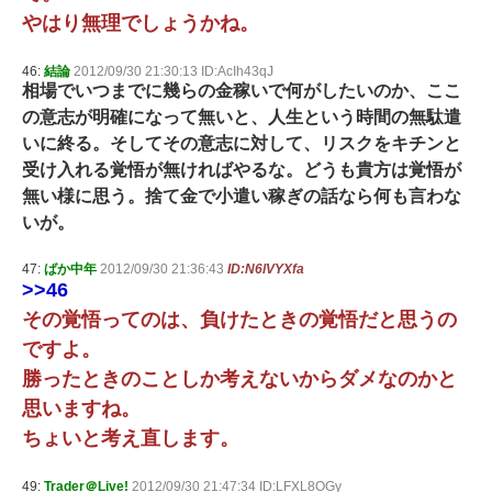
やはり無理でしょうかね。
46:
結論
2012/09/30 21:30:13 ID:AcIh43qJ
相場でいつまでに幾らの金稼いで何がしたいのか、ここ
の意志が明確になって無いと、人生という時間の無駄遣
いに終る。そしてその意志に対して、リスクをキチンと
受け入れる覚悟が無ければやるな。どうも貴方は覚悟が
無い様に思う。捨て金で小遣い稼ぎの話なら何も言わな
いが。
47:
ばか中年
2012/09/30 21:36:43
ID:N6lVYXfa
>>46
その覚悟ってのは、負けたときの覚悟だと思うの
ですよ。
勝ったときのことしか考えないからダメなのかと
思いますね。
ちょいと考え直します。
49:
Trader＠Live!
2012/09/30 21:47:34 ID:LFXL8OGy