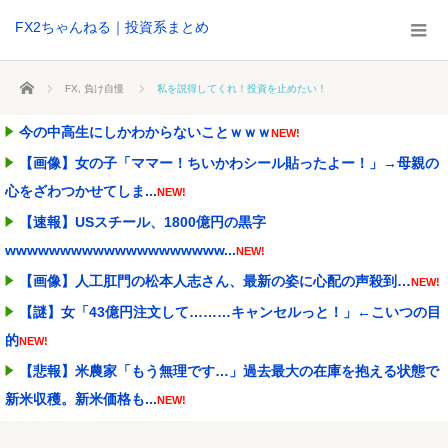
FX2ちゃんねる｜投資系まとめ
ホーム
FX
,
負け自慢
私を説得してくれ！投資を止めたい！
今の中高生にしかわからないことｗｗｗ
NEW!
【画像】女の子「ママー！ちいかわシール貼ったよー！」→母親の
心をざわつかせてしま...
NEW!
【速報】USスチール、1800億円の黒字
wwwwwwwwwwwwwwwwwwww...
NEW!
【画像】人工肛門の松本人志さん、最新の姿に心配の声殺到…
NEW!
【謎】女「43億円注文して………キャンセルっと！」←こいつの目
的
NEW!
【悲報】米農家「もう無理です…」過去最大の在庫を抱える状態で
新米収穫。新米価格も...
NEW!
【画像あり】お前らはこの「ハンバーグ定食」にいくら払える？