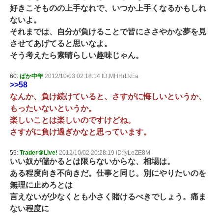
好きこそものの上手なれで、いつか上手くなるかもしれ
ないよ。
それまでは、自分が負けることで皆にささやかな夢を見
させてあげてると思いなよ。
そう考えたら素晴らしい趣味じゃん。
60:
ばか中年
2012/10/03 02:18:14 ID:MHHrLkEa
>>58
なんか、負け続けていると、さすがに悔しいというか、
もったいないというか。
楽しいことは楽しいのですけどね。
さすがに負け過ぎかなと思っています。
59:
Trader＠Live!
2012/10/02 20:28:19 ID:IyLeZE8M
いい奴が儲かるとは限らないからな、相場は。
ある程度向き不向きだ。仕事と同じ。別にやりたいのを
無理に止めろとは
言えないが少なくとも小さく賭けるべきでしょう。痛ま
ない程度に