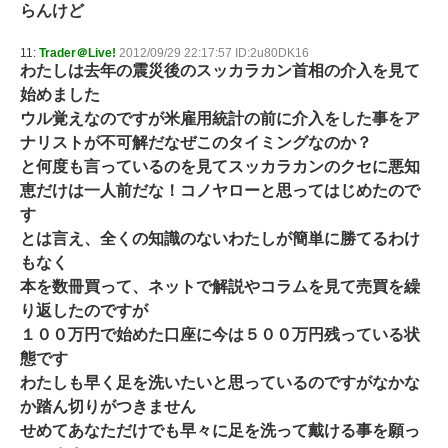
らんけど
11:
Trader＠Live!
2012/09/29 22:17:57 ID:2u80DK16
わたしは去年の震災後のスッカラカン首相の介入を見て
始めました
ウル覚えなのですが米雇用統計の前に介入をした事をア
ナリストが不可解だなぜこのタイミングなのか？
と何度も言っているのを見てスッカラカンのクセに悪知
恵だけは一人前だな！コノヤローと思ってはじめたので
す
とは言え、全くの知識のないわたしが簡単に勝てるわけ
もなく
本を数冊買って、ネットで解説やコラムを見て売買を繰
り返したのですが
１００万円で始めた口座に今は５００万円残っている状
態です
わたしも早く足を洗いたいと思っているのですがなかな
か踏ん切りがつきません
せめてあなただけでも早々に足を洗って戴ける事を願っ