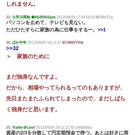
しれません。
32:
小早川秀秋 ◆864fRH2jyw
2012/09/30 17:44:09 ID:fBOBh3Tg
パソコンを止めて、テレビも見ない。
ただひたすらに家族の為に仕事をするー。
>>1
36:
ばか中年
2012/09/30 18:11:27
ID:N6lVYXfa
>>32
＞ 家族のために
まだ独身なんですよ。
だから、相場やってられるってのもありますが、
先日またまたふられてしまったので、まだしばら
く独身だと思います。
35:
Trader＠Live!
2012/09/30 18:11:21 ID:uiMq80do
資産の2/3を分散して円定期預金で持つ。あとは好きに溶