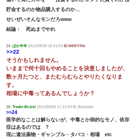
貯金するのか物品購入するのか…
せいぜいそんなモンだろwww
結論： 死ぬまでやれ
24:
ばか中年
2012/09/30 16:41:03
ID:N6lVYXfa
>>22
そうかもしれません。
いままで何十回もやめることを決意しましたが、
数ヶ月たつと、またむらむらとやりたくなりま
す。
相場に中毒ってあるんでしょうか？
28:
Trader＠Live!
2012/09/30 17:13:43 ID:JtcwUedv
>>24
医学的なことは解らないが、中毒とか病的なモノ、依存
症はあるのでは ?
現に違法薬物・ギャンブル・タバコ・相場 etc