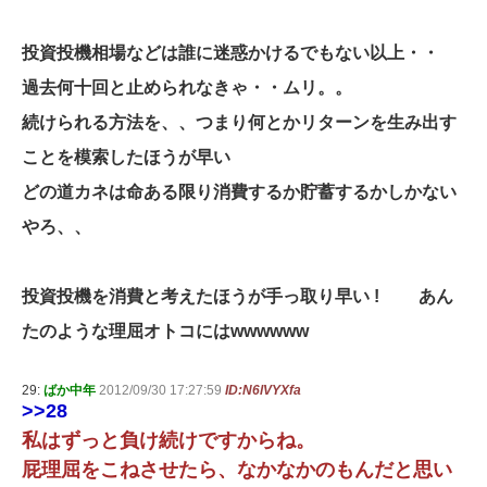
投資投機相場などは誰に迷惑かけるでもない以上・・
過去何十回と止められなきゃ・・ムリ。。
続けられる方法を、、つまり何とかリターンを生み出す
ことを模索したほうが早い
どの道カネは命ある限り消費するか貯蓄するかしかない
やろ、、
投資投機を消費と考えたほうが手っ取り早い ! あん
たのような理屈オトコにはwwwwww
29:
ばか中年
2012/09/30 17:27:59
ID:N6lVYXfa
>>28
私はずっと負け続けですからね。
屁理屈をこねさせたら、なかなかのもんだと思い