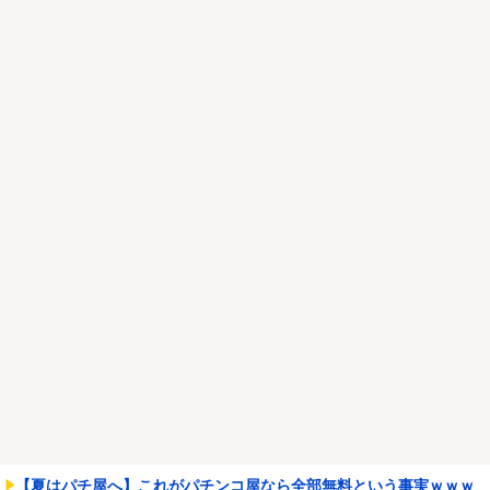
NEW!
【画像】双子、同時にセクシービデオにデビューｗｗｗｗｗ
NEW!
Powered by livedoor 相互RSS
【夏はパチ屋へ】これがパチンコ屋なら全部無料という事実ｗｗｗ