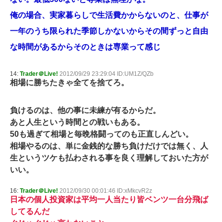
俺の場合、実家暮らしで生活費かからないのと、仕事が
一年のうち限られた季節しかないからその間ずっと自由
な時間があるからそのときは専業って感じ
14:
Trader＠Live!
2012/09/29 23:29:04 ID:UM1Z/QZb
相場に勝ちたきゃ全てを捨てろ。
負けるのは、他の事に未練が有るからだ。
あと人生という時間との戦いもある。
50も過ぎて相場と毎晩格闘ってのも正直しんどい。
相場やるのは、単に金銭的な勝ち負けだけでは無く、人
生というツケも払わされる事を良く理解しておいた方が
いい。
16:
Trader＠Live!
2012/09/30 00:01:46 ID:xMkcvR2z
日本の個人投資家は平均一人当たり皆ベンツ一台分飛ば
してるんだ