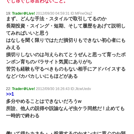
ぐじゅぐじゅ言わないこと。
19:
Trader＠Live!
2012/09/30 04:59:31 ID:MFneOiqZ
まず、どんな手法・スタイルで取引してるのか
長期投資・スイング・短期、そして履歴をあげて説明し
てみればいいと思う
はなしを聞く限りではただ損切りもできない初心者にも
みえる
損切りしないのは与えられてとうぜんと思って育ったボ
ンボン育ちのパラサイト気質にありがち
苦労も経験も守るべきものもない相手にアドバイスする
などバカバカしいにもほどがある
22:
Trader＠Live!
2012/09/30 16:26:43 ID:JtcwUedv
>>1
多分やめることはできないだろうw
所詮、他人の説得や説諭なんぞ虫ケラ同然だ ! 止めても
一時的で終わる
働いて得たカネを・・投資するのかオンナに貢ぐのか預