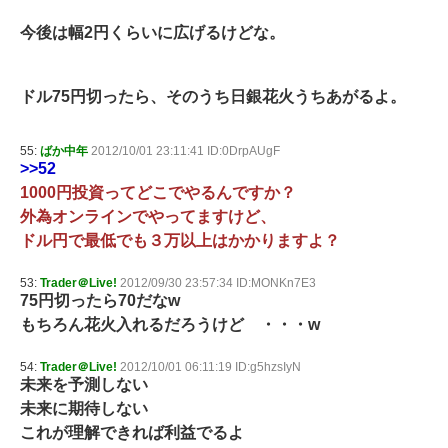
今後は幅2円くらいに広げるけどな。
ドル75円切ったら、そのうち日銀花火うちあがるよ。
55:
ばか中年
2012/10/01 23:11:41 ID:0DrpAUgF
>>52
1000円投資ってどこでやるんですか？
外為オンラインでやってますけど、
ドル円で最低でも３万以上はかかりますよ？
53:
Trader＠Live!
2012/09/30 23:57:34 ID:MONKn7E3
75円切ったら70だなw
もちろん花火入れるだろうけど ・・・w
54:
Trader＠Live!
2012/10/01 06:11:19 ID:g5hzsIyN
未来を予測しない
未来に期待しない
これが理解できれば利益でるよ