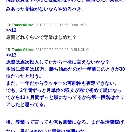
みあった覚悟がないならやめるべき。
13:
Trader＠Live!
2012/09/29 23:16:56 ID:nu+zIOqi
>>12
原資どれくらいで専業はじめた？
15:
Trader＠Live!
2012/09/30 00:00:25 ID:5LKJfKXL
>>13
原資は逐次投入してたから一概に言えないかな？
本当に最初は10万、勝ち始めたのが一年前このときが30
位だったと思う。
まだ、一年だからラッキーの可能性も否定できない。
でも、2年間ずっと月単位の収支が赤で初めて黒になっ
てから13ヵ月間ずっと黒になってるから第一段階はクリ
アしたと思ってる。
後、専業って言っても俺も兼業になる。まだ生活費稼げ
ない。最低500ないと専業は無理かな。