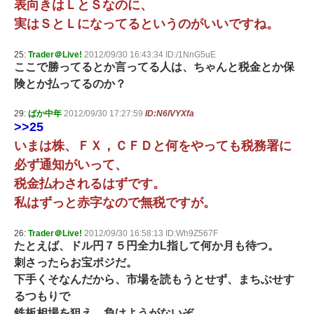
表向きはＬとＳなのに、
実はＳとＬになってるというのがいいですね。
25:
Trader＠Live!
2012/09/30 16:43:34 ID:/1NnG5uE
ここで勝ってるとか言ってる人は、ちゃんと税金とか保
険とか払ってるのか？
29:
ばか中年
2012/09/30 17:27:59
ID:N6lVYXfa
>>25
いまは株、ＦＸ，ＣＦＤと何をやっても税務署に
必ず通知がいって、
税金払わされるはずです。
私はずっと赤字なので無税ですが。
26:
Trader＠Live!
2012/09/30 16:58:13 ID:Wh9Z567F
たとえば、ドル円７５円全力L指して何か月も待つ。
刺さったらお宝ポジだ。
下手くそなんだから、市場を読もうとせず、まちぶせす
るつもりで
鉄板相場を狙え。負けようがないぞ。