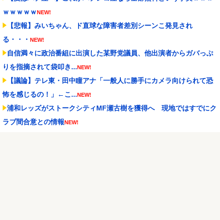
ｗｗｗｗｗ
NEW!
【悲報】みいちゃん、ド直球な障害者差別シーンこ発見され
る・・・
NEW!
自信満々に政治番組に出演した某野党議員、他出演者からガバっぷ
りを指摘されて袋叩き...
NEW!
【議論】テレ東・田中瞳アナ「一般人に勝手にカメラ向けられて恐
怖を感じるの！」←こ...
NEW!
浦和レッズがストークシティMF瀬古樹を獲得へ 現地ではすでにク
ラブ間合意との情報
NEW!
アクセルワールド パチンコ｜初打ち評価＆感想、Twitter報告まとめ
NEW!
【朗報】Forbes「初代Nintendo Switch、PS2の記録更新に王
手...
NEW!
【酷暑】今年の暑さピーク終了か？今週から気温も「30℃未満」が
続出になるかも
NEW!