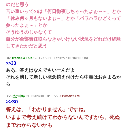
のだと思う
苦い重いってのは「何日徹夜しちゃったよぉ～～」とか
「休み何ヶ月もないよぉ～」とか「パワハラひどくって
参ったよぉ～」とか
そうゆうのじゃなくて
自分が全部責任取らなきゃいけない状況をどれだけ経験
してきたかだと思う
34:
Trader＠Live!
2012/09/30 17:58:57 ID:sK6uLUhD
>>33
ああ、答えはなんでもいーんだよ
それを潰して新しい概念植え付けたら中毒はおさまるか
ら
36:
ばか中年
2012/09/30 18:11:27
ID:N6lVYXfa
>>30
答えは、「わかりません」ですね。
いままで考え続けてわからないんですから、死ぬ
までわからないかも