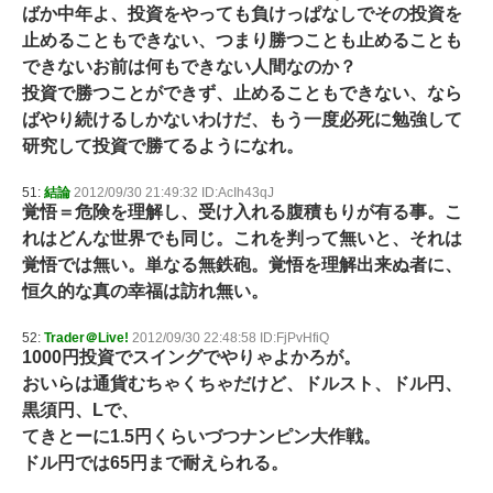
ばか中年よ、投資をやっても負けっぱなしでその投資を
止めることもできない、つまり勝つことも止めることも
できないお前は何もできない人間なのか？
投資で勝つことができず、止めることもできない、なら
ばやり続けるしかないわけだ、もう一度必死に勉強して
研究して投資で勝てるようになれ。
51:
結論
2012/09/30 21:49:32 ID:AcIh43qJ
覚悟＝危険を理解し、受け入れる腹積もりが有る事。こ
れはどんな世界でも同じ。これを判って無いと、それは
覚悟では無い。単なる無鉄砲。覚悟を理解出来ぬ者に、
恒久的な真の幸福は訪れ無い。
52:
Trader＠Live!
2012/09/30 22:48:58 ID:FjPvHfiQ
1000円投資でスイングでやりゃよかろが。
おいらは通貨むちゃくちゃだけど、ドルスト、ドル円、
黒須円、Lで、
てきとーに1.5円くらいづつナンピン大作戦。
ドル円では65円まで耐えられる。