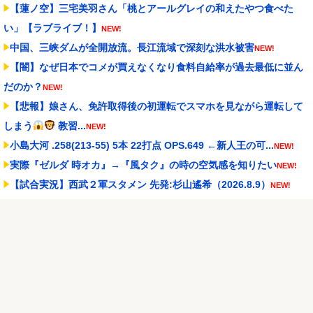
【蓮ノ空】三宅美羽さん「桃とアールグレイの和えたやつ食べた
い」【ラブライブ！】
NEW!
中国、三峡ダムが全開放流。長江流域で深刻な洪水被害
NEW!
【闇】なぜ日本でコメが買えなくなり食料自給率が過去最低に並ん
だのか？
NEW!
【悲報】娘さん、免許取得後の初運転でスマホを見ながら運転して
しまう
教習...
NEW!
小島大河 .258(213-55) 5本 22打点 OPS.649 ←新人王の可...
NEW!
実際『ゼルダ 時オカ』→『風タク』の時の空気感を知りたい
NEW!
【試合実況】西武２軍スタメン 先発:杉山遙希（2026.8.9）
NEW!
芸能人 「車の任意保険は強制にしろ、保険にも入れないヤツは運転
すんな！法律を改正...
NEW!
Powered by livedoor 相互RSS