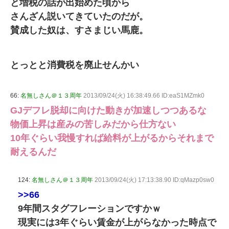
と増税の話が出始めた頃から
さんざん説いてきていたのだが。
賛成した奴は、すさまじい馬鹿。
とっとと消費税を廃止せんかい
66:
名無しさん＠１３周年
2013/09/24(火) 16:38:49.66 ID:eaS1MZmk0
GJデフレ脱却に向けた動きが加速しつつあるな
物価上昇は産みの苦しみだから仕方ない
10年ぐらい我慢すれば給料が上がるからそれまで
耐えるんだ
124:
名無しさん＠１３周年
2013/09/24(火) 17:13:38.90 ID:qMazp0sw0
>>66
9年間スタグフレーションですかｗ
現実には3年ぐらい賃金が上がらなかった時点で