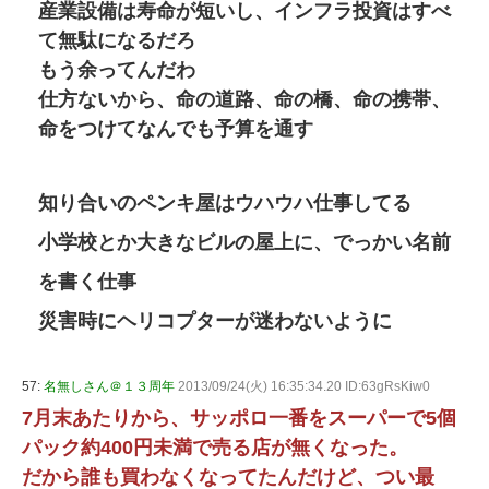
産業設備は寿命が短いし、インフラ投資はすべ
て無駄になるだろ
もう余ってんだわ
仕方ないから、命の道路、命の橋、命の携帯、
命をつけてなんでも予算を通す
知り合いのペンキ屋はウハウハ仕事してる
小学校とか大きなビルの屋上に、でっかい名前
を書く仕事
災害時にヘリコプターが迷わないように
57:
名無しさん＠１３周年
2013/09/24(火) 16:35:34.20 ID:63gRsKiw0
7月末あたりから、サッポロ一番をスーパーで5個
パック約400円未満で売る店が無くなった。
だから誰も買わなくなってたんだけど、つい最