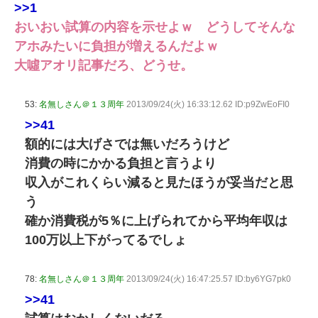
>>1
おいおい試算の内容を示せよｗ どうしてそんな
アホみたいに負担が増えるんだよｗ
大噓アオリ記事だろ、どうせ。
53:
名無しさん＠１３周年
2013/09/24(火) 16:33:12.62 ID:p9ZwEoFI0
>>41
額的には大げさでは無いだろうけど
消費の時にかかる負担と言うより
収入がこれくらい減ると見たほうが妥当だと思
う
確か消費税が5％に上げられてから平均年収は
100万以上下がってるでしょ
78:
名無しさん＠１３周年
2013/09/24(火) 16:47:25.57 ID:by6YG7pk0
>>41