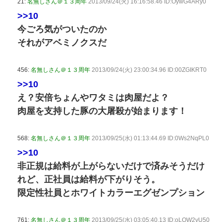
21:
名無しさん＠１３周年
2013/09/24(火) 16:16:58.46 ID:OywG4ARy0
>>10
今ごろ気がついたのか
それがアベミノクスだ
456:
名無しさん＠１３周年
2013/09/24(火) 23:00:34.96 ID:00ZGIKRT0
>>10
え？安倍ちょんやワタミは肉屋だよ？
肉屋を支持した豚の大屠殺が始まります！
568:
名無しさん＠１３周年
2013/09/25(水) 01:13:44.69 ID:0Ws2NqPL0
>>10
非正規は給料が上がらないだけで済みそうだけ
れど、正社員は給料が下がりそう。
限定性社員とホワイトカラーエグゼンプション
761:
名無しさん＠１３周年
2013/09/25(水) 03:05:40.13 ID:oLQW2yU50