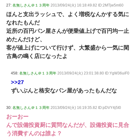
27:
名無しさん＠１３周年
2013/09/24(火) 16:18:49.82 ID:2MTjw5m60
ほんと支出ラッシュで、よく増税なんかする気に
なれたもんだ
近所の百円パン屋さんが便乗値上げで百円均一止
めたんだけど、
客が値上げについて行けず、大繁盛から一気に閑
古鳥の鳴く店になったよ
458:
名無しさん＠１３周年
2013/09/24(火) 23:01:38.80 ID:YgW36uiF0
>>27
ずいぶんと格安なパン屋があったもんだな
30:
名無しさん＠１３周年
2013/09/24(火) 16:19:35.82 ID:pDVY4j5I0
おーおー
んで設備投資厨に質問なんだが、設備投資に見合
う消費すんのは誰よ？