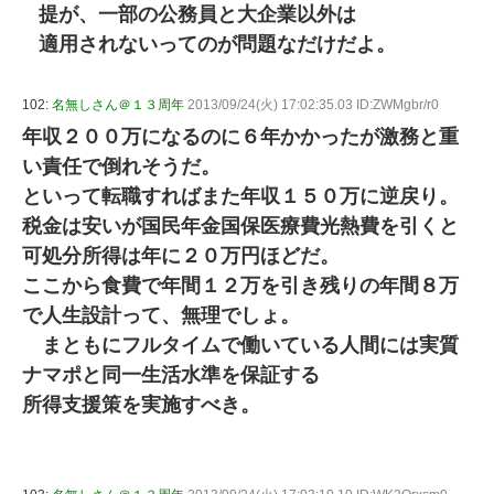
提が、一部の公務員と大企業以外は
適用されないってのが問題なだけだよ。
102:
名無しさん＠１３周年
2013/09/24(火) 17:02:35.03 ID:ZWMgbr/r0
年収２００万になるのに６年かかったが激務と重
い責任で倒れそうだ。
といって転職すればまた年収１５０万に逆戻り。
税金は安いが国民年金国保医療費光熱費を引くと
可処分所得は年に２０万円ほどだ。
ここから食費で年間１２万を引き残りの年間８万
で人生設計って、無理でしょ。
まともにフルタイムで働いている人間には実質
ナマポと同一生活水準を保証する
所得支援策を実施すべき。