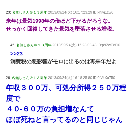
23:
名無しさん＠１３周年
2013/09/24(火) 16:17:23.29 ID:khjyj1zw0
来年は景気1998年の倍ほど下がるだろうな。
せっかく回復してきた景気を墜落させる増税。
45:
名無しさん＠１３周年
2013/09/24(火) 16:28:03.43 ID:p9ZwEoFI0
>>23
消費税の悪影響がモロに出るのは再来年だよ
26:
名無しさん＠１３周年
2013/09/24(火) 16:18:25.80 ID:0lVkXu750
年収３００万、可処分所得２５０万程
度で
４０-６０万の負担増なんて
ほぼ死ねと言ってるのと同じじゃん