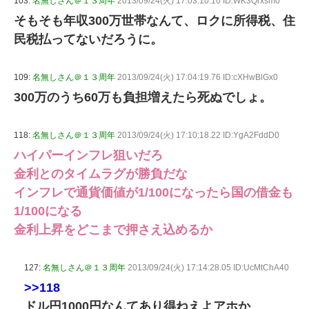
103:
名無しさん＠１３周年
2013/09/24(火) 17:03:10.10 ID:WK3Qrxsm0
そもそも年収300万世帯なんて、ロクに所得税、住
民税払ってないだろうに。
109:
名無しさん＠１３周年
2013/09/24(火) 17:04:19.76 ID:cXHwBlGx0
300万のうち60万も負担増えたら死ぬでしょ。
118:
名無しさん＠１３周年
2013/09/24(火) 17:10:18.22 ID:YgA2FddD0
ハイパーインフレ狙いだろ
金利とのタイムラグが勝負だな
インフレで通貨価値が1/100になったら国の借金も
1/100になる
金利上昇をどこまで押さえ込めるか
127:
名無しさん＠１３周年
2013/09/24(火) 17:14:28.05 ID:UcMtChA40
>>118
ドル円1000円なんてあり得ねえよアホか