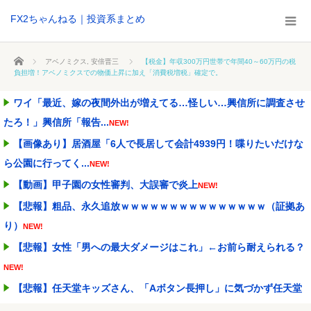
FX2ちゃんねる｜投資系まとめ
ホーム
アベノミクス
,
安倍晋三
【税金】年収300万円世帯で年間40～60万円の税
負担増！アベノミクスでの物価上昇に加え「消費税増税」確定で。
ワイ「最近、嫁の夜間外出が増えてる…怪しい…興信所に調査させ
たろ！」興信所「報告...
NEW!
【画像あり】居酒屋「6人で長居して会計4939円！喋りたいだけな
ら公園に行ってく...
NEW!
【動画】甲子園の女性審判、大誤審で炎上
NEW!
【悲報】粗品、永久追放ｗｗｗｗｗｗｗｗｗｗｗｗｗｗｗ（証拠あ
り）
NEW!
【悲報】女性「男への最大ダメージはこれ」←お前ら耐えられる？
NEW!
【悲報】任天堂キッズさん、「Aボタン長押し」に気づかず任天堂
に修正させてしまう
NEW!