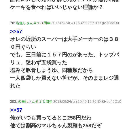
ケーキを食べればいいじゃない理論か？
76:
名無しさん＠１３周年
2013/09/24(火) 16:45:02.95 ID:YgA2FddD0
>>57
オレの近所のスーパーは大手メーカーのは３８
０円ぐらい
でも、三日前に１５７円のがあった、トップバ
リュ、迷わず五袋買った
塩みそ豚骨しょうゆ、四種類だから
一人四袋しか買えない筈だが、そのままレジ通
れた
303:
名無しさん＠１３周年
2013/09/24(火) 19:49:12.76 ID:BHqq45D10
>>57
俺がいつも買ってるとこ258円だわ
他では割高のマルちゃん製麺も258だぞ