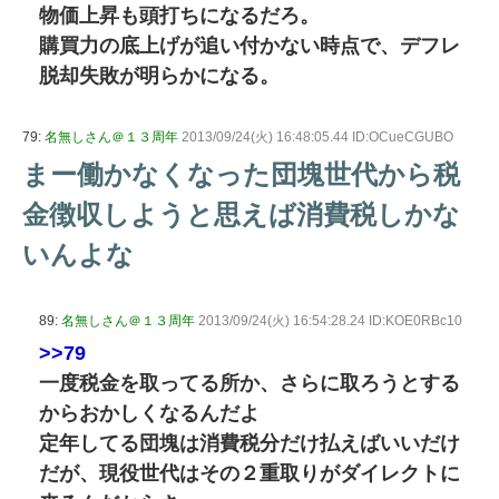
物価上昇も頭打ちになるだろ。
購買力の底上げが追い付かない時点で、デフレ
脱却失敗が明らかになる。
79:
名無しさん＠１３周年
2013/09/24(火) 16:48:05.44 ID:OCueCGUBO
まー働かなくなった団塊世代から税
金徴収しようと思えば消費税しかな
いんよな
89:
名無しさん＠１３周年
2013/09/24(火) 16:54:28.24 ID:KOE0RBc10
>>79
一度税金を取ってる所か、さらに取ろうとする
からおかしくなるんだよ
定年してる団塊は消費税分だけ払えばいいだけ
だが、現役世代はその２重取りがダイレクトに