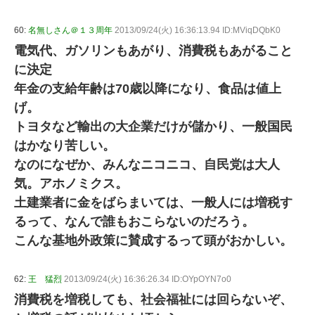
60:
名無しさん＠１３周年
2013/09/24(火) 16:36:13.94 ID:MViqDQbK0
電気代、ガソリンもあがり、消費税もあがること
に決定
年金の支給年齢は70歳以降になり、食品は値上
げ。
トヨタなど輸出の大企業だけが儲かり、一般国民
はかなり苦しい。
なのになぜか、みんなニコニコ、自民党は大人
気。アホノミクス。
土建業者に金をばらまいては、一般人には増税す
るって、なんで誰もおこらないのだろう。
こんな基地外政策に賛成するって頭がおかしい。
62:
王 猛烈
2013/09/24(火) 16:36:26.34 ID:OYpOYN7o0
消費税を増税しても、社会福祉には回らないぞ、