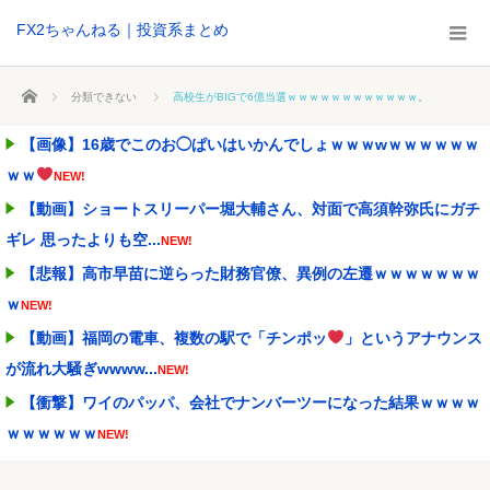
FX2ちゃんねる｜投資系まとめ
ホーム
分類できない
高校生がBIGで6億当選ｗｗｗｗｗｗｗｗｗｗｗｗ。
【画像】16歳でこのお◯ぱいはいかんでしょｗｗｗwｗｗｗｗｗｗ
ｗｗ
NEW!
【動画】ショートスリーパー堀大輔さん、対面で高須幹弥氏にガチ
ギレ 思ったよりも空...
NEW!
【悲報】高市早苗に逆らった財務官僚、異例の左遷ｗｗｗｗｗｗｗ
ｗ
NEW!
【動画】福岡の電車、複数の駅で「チンポッ
」というアナウンス
が流れ大騒ぎwwww...
NEW!
【衝撃】ワイのパッパ、会社でナンバーツーになった結果ｗｗｗｗ
ｗｗｗｗｗｗ
NEW!
【画像あり】ディズニーの「おいなり巻（600円）」、卑猥すぎて