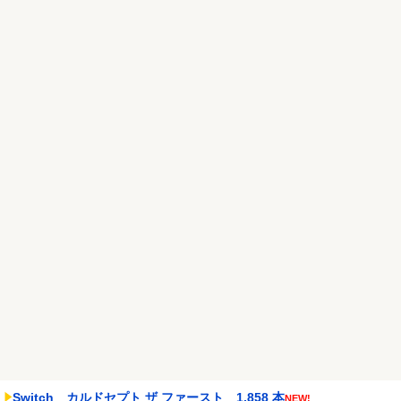
賛否両論ｗｗｗｗｗ
NEW!
Google、Geminiが大赤字、「史上初のマイナスキャッシュフロ
ー」に陥る
NEW!
【悲報】ラッパーさん、札束披露するもネット民から「新社会人の
初ボーナスくらいしか...
NEW!
Powered by livedoor 相互RSS
Switch カルドセプト ザ ファースト 1,858 本
NEW!