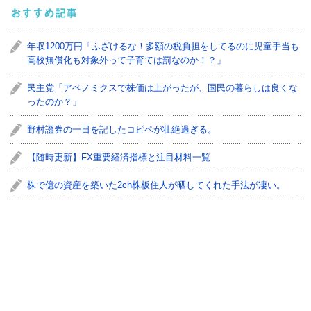
おすすめ記事
年収1200万円「ふざけるな！多額の税負担をしてるのに児童手当も
高校無償化も対象外って子育ては罰なのか！？」
民主党「アベノミクスで株価は上がったが、国民の暮らしは良くな
ったのか？」
野村證券の一日を記したコピペが壮絶過ぎる。
【随時更新】FX重要経済指標と注目材料一覧
株で億の資産を築いた2ch株板住人が晒してくれた手法が凄い。