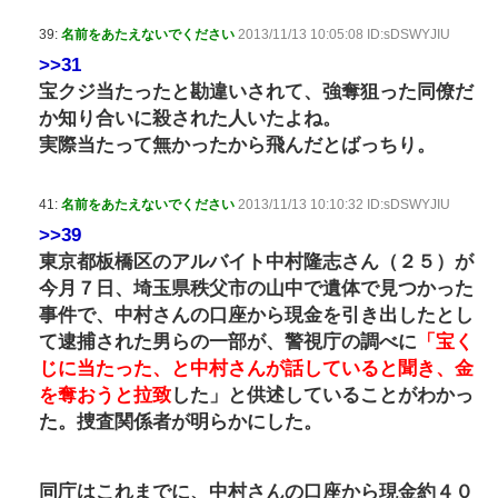
39:
名前をあたえないでください
2013/11/13 10:05:08 ID:sDSWYJIU
>>31
宝クジ当たったと勘違いされて、強奪狙った同僚だ
か知り合いに殺された人いたよね。
実際当たって無かったから飛んだとばっちり。
41:
名前をあたえないでください
2013/11/13 10:10:32 ID:sDSWYJIU
>>39
東京都板橋区のアルバイト中村隆志さん（２５）が
今月７日、埼玉県秩父市の山中で遺体で見つかった
事件で、中村さんの口座から現金を引き出したとし
て逮捕された男らの一部が、警視庁の調べに
「宝く
じに当たった、と中村さんが話していると聞き、金
を奪おうと拉致
した」と供述していることがわかっ
た。捜査関係者が明らかにした。
同庁はこれまでに、中村さんの口座から現金約４０