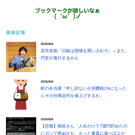
ブックマークが欲しいなぁ
(‘ω’)ノ
最新記事
2026/8/6
高市首相「日銀は国債を買い入れろ」←また
円安が進行するやん
2026/8/6
町の弁当屋「申し訳ないが消費税1%になった
らその分商品代を値上げするわ」
2026/8/6
【悲報】桐谷さん「人生かけて7億円貯めたの
にガンで死ぬかも。もっと素直に遊べばよか