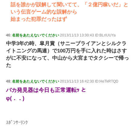
話を誰かが誤解して聞いてて、「２億円稼いだ」と
いう伝言ゲーム的な誤解から
始まった犯罪だったはず
46:
名前をあたえないでください
2013/11/13 13:30:43 ID:BLrlUUYa
中学3年の時、皐月賞（サニーブライアンとシルクラ
イトニングの馬連）で100万円を手に入れた時はさす
がに不安になって、中山から大宮までタクシーで帰っ
た
48:
名前をあたえないでください
2013/11/13 16:42:30 ID:HeTkRTQD
バカ発見器は今日も正常運転ｯ と
φ(．．)
ｽﾎﾟﾝｻｰﾘﾝｸ