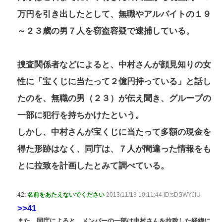
万円を引き出したとして、無職やアルバイトの１９
～２３歳の男７人を窃盗容疑で逮捕している。
捜査関係者などによると、中村さんが顔見知りの女
性に「宝くじに当たって２億円持っている」と話し
たのを、無職の男（２３）が伝え聞き、グループの
一部に犯行を持ちかけたという。
しかし、中村さんが宝くじに当たって多額の現金を
得た形跡はなく、同庁は、７人が間違った情報をも
とに拉致を計画したとみて調べている。
42:
名前をあたえないでください
2013/11/13 10:11:44 ID:sDSWYJIU
>>41
また、同庁によると、メンバーの一部は中村さんを拉致した経緯に