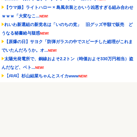
【ウマ娘】ライトハロー × 島風衣装とかいう凶悪すぎる組み合わせ
ｗｗｗ「大変なこ...
NEW!
れいわ新選組の新党名は「いのちの党」 旧グッズ半額で販売 ど
うなる秘書給与疑惑
NEW!
【原爆の日】サヨク「防弾ガラスの中でスピーチした総理がこれま
でいたんだろうか。オ...
NEW!
太陽光発電所で、銅線およそ2.2トン（時価およそ330万円相当）盗
んだなど、ベト...
NEW!
【ﾒﾛﾒﾛ】杉山結菜ちゃんとスイカwww
NEW!
【セ順位】虎=兎-====//====燕=星==竜=鯉 【8/7】
NEW!
【ウマ娘】生足ヘソだしマーメイドな水着ダンツ「あぁ～、好き」
NEW!
Powered by livedoor 相互RSS