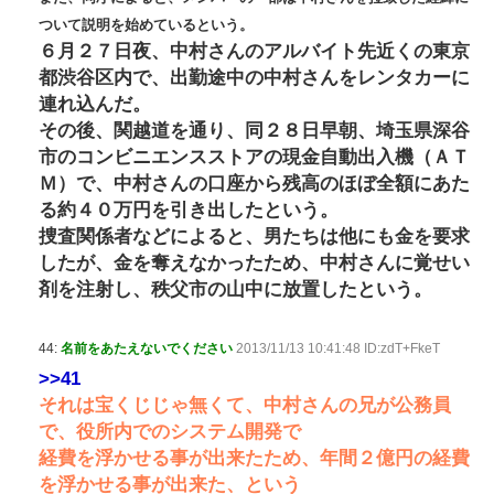
ついて説明を始めているという。
６月２７日夜、中村さんのアルバイト先近くの東京
都渋谷区内で、出勤途中の中村さんをレンタカーに
連れ込んだ。
その後、関越道を通り、同２８日早朝、埼玉県深谷
市のコンビニエンスストアの現金自動出入機（ＡＴ
Ｍ）で、中村さんの口座から残高のほぼ全額にあた
る約４０万円を引き出したという。
捜査関係者などによると、男たちは他にも金を要求
したが、金を奪えなかったため、中村さんに覚せい
剤を注射し、秩父市の山中に放置したという。
44:
名前をあたえないでください
2013/11/13 10:41:48 ID:zdT+FkeT
>>41
それは宝くじじゃ無くて、中村さんの兄が公務員
で、役所内でのシステム開発で
経費を浮かせる事が出来たため、年間２億円の経費
を浮かせる事が出来た、という