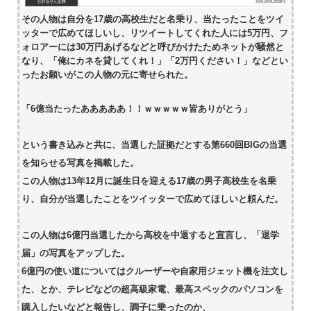
その人物は自分を17歳の高校生だと名乗り、当たったことをツイ
ッターで広めてほしいし、リツイートしてくれた人には5万円、フ
ォロアーには30万円あげるなどと呼びかけたためネットが騒然と
なり、「俺にカネを貸してくれ！」「2万円ください！」などとい
ったお願いがこの人物の元に寄せられた。
「6億当たったあああああ！！ｗｗｗｗｗ皆ありがとう」
という書き込みと共に、当選した証拠だとする第660回BIGの当選
を知らせる写真を掲載した。
この人物は13年12月に誕生日を迎える17歳の男子高校生を名乗
り、自分が当選したことをツイッターで広めてほしいと頼んだ。
この人物は6億円当選したから高校を中退すると宣言し、「退学
届」の写真をアップした。
6億円の使い道についてはクルーザーや自家用ジェット機を注文し
た、とか、テレビなどの超高級家電、最高スペックのパソコンを
購入したいなどと報告し、調子に乗ったのか、