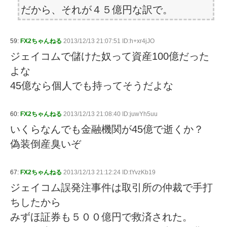
だから、それが４５億円な訳で。
59:
FX2ちゃんねる
2013/12/13 21:07:51 ID:h+xr4jJO
ジェイコムで儲けた奴って資産100億だった
よな
45億なら個人でも持ってそうだよな
60:
FX2ちゃんねる
2013/12/13 21:08:40 ID:juwYh5uu
いくらなんでも金融機関が45億で逝くか？
偽装倒産臭いぞ
67:
FX2ちゃんねる
2013/12/13 21:12:24 ID:tYvzKb19
ジェイコム誤発注事件は取引所の仲裁で手打
ちしたから
みずほ証券も５００億円で救済された。