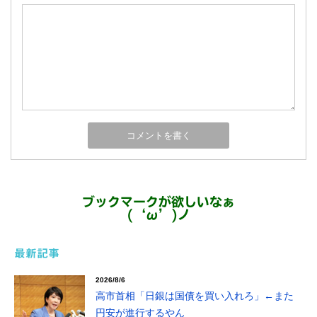
ブックマークが欲しいなぁ
(‘ω’)ノ
最新記事
2026/8/6
高市首相「日銀は国債を買い入れろ」←また
円安が進行するやん