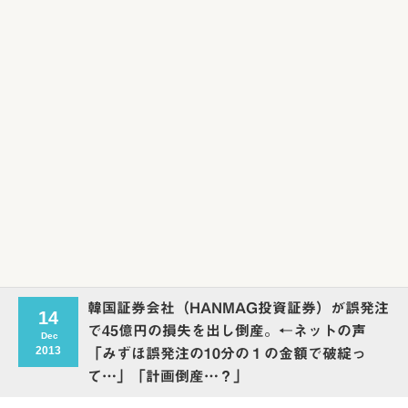
Powered by livedoor 相互RSS
韓国証券会社（HANMAG投資証券）が誤発注
14
で45億円の損失を出し倒産。←ネットの声
Dec
2013
「みずほ誤発注の10分の１の金額で破綻っ
て…」「計画倒産…？」