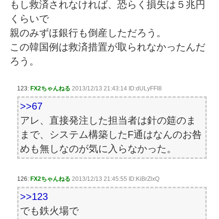
もし救済されなければ、恐らく損失は５兆円
くらいで
親のみずほ銀行も倒産しただろう。
この韓国例は救済措置が取られなかったんだ
ろう。
123:
FX2ちゃんねる
2013/12/13 21:43:14 ID:dULyFFI8
>>67
アレ、直接発注した担当者は針の筵のま
まで、システム構築したF通はなんのお咎
めも無しなのが気に入らなかった。
126:
FX2ちゃんねる
2013/12/13 21:45:55 ID:KiBrZlxQ
>>123
でも鉄火場で