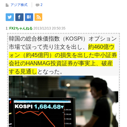
アジア株式
2
1:
FX2ちゃんねる
2013/12/13 20:50:35
韓国の総合株価指数（KOSPI）オプション
市場で誤って売り注文を出し、
約460億ウ
ォン（約45億円）の損失を出した中小証券
会社のHANMAG投資証券が事実上、破産
する見通し
となった。