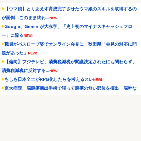
【ウマ娘】とりあえず育成完了させたウマ娘のスキルを取得するの
が面倒…このまま終わ...
NEW!
Google、Geminiが大赤字、「史上初のマイナスキャッシュフロ
ー」に陥る
NEW!
職員がバスローブ姿でオンライン会見に 秋田県「会見の対応に問
題があった」
NEW!
【偏向】フジテレビ、消費税減税が閣議決定されたにも関わらず、
消費税減税に反対する...
NEW!
もしも日本全土がRPG化したらを考えるスレ
NEW!
京大病院、脳腫瘍摘出手術で誤って腫瘍の無い部位を摘出 脳幹な
ど損傷受け植物状態に
NEW!
日本代表DF冨安健洋の英プレミア・クリスタルパレス加入が正式決
定 鎌田大地とチー...
NEW!
【悲報】ロシア、じわじわと逝き始める
NEW!