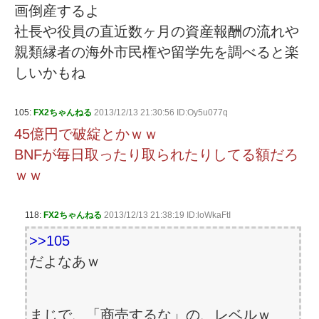
画倒産するよ
社長や役員の直近数ヶ月の資産報酬の流れや
親類縁者の海外市民権や留学先を調べると楽
しいかもね
105:
FX2ちゃんねる
2013/12/13 21:30:56 ID:Oy5u077q
45億円で破綻とかｗｗ
BNFが毎日取ったり取られたりしてる額だろ
ｗｗ
118:
FX2ちゃんねる
2013/12/13 21:38:19 ID:loWkaFtI
>>105
だよなあｗ
まじで、「商売するな」の、レベルｗ