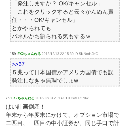
「発注しますか？ OK/キャンセル」
「これをクリックすると云々かんぬん責
任・・・OK/キャンセル」
とかやられても
パネルかち割られる気もするｗ
159:
FX2ちゃんねる
2013/12/13 22:15:39 ID:SNNmHJKC
>>67
５兆って日本国債かアメリカ国債でも誤
発注しなきゃ無理でしょw
75:
FX2ちゃんねる
2013/12/13 21:14:01 ID:kaLPtRuw
はい計画倒産！
年末から年度末にかけて、オプション市場で
二匹目、三匹目の中小証券が、同じ手口で計