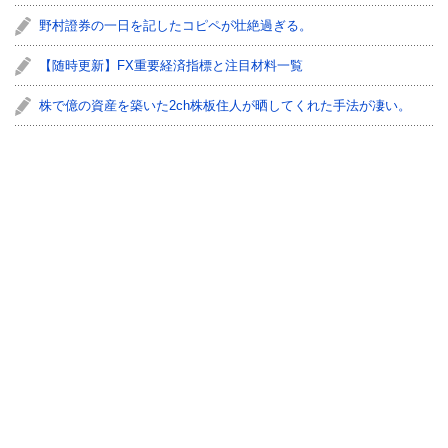
野村證券の一日を記したコピペが壮絶過ぎる。
【随時更新】FX重要経済指標と注目材料一覧
株で億の資産を築いた2ch株板住人が晒してくれた手法が凄い。