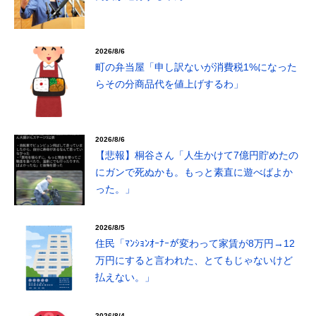
2026/8/6
町の弁当屋「申し訳ないが消費税1%になった
らその分商品代を値上げするわ」
2026/8/6
【悲報】桐谷さん「人生かけて7億円貯めたの
にガンで死ぬかも。もっと素直に遊べばよか
った。」
2026/8/5
住民「ﾏﾝｼｮﾝｵｰﾅｰが変わって家賃が8万円→12
万円にすると言われた、とてもじゃないけど
払えない。」
2026/8/4