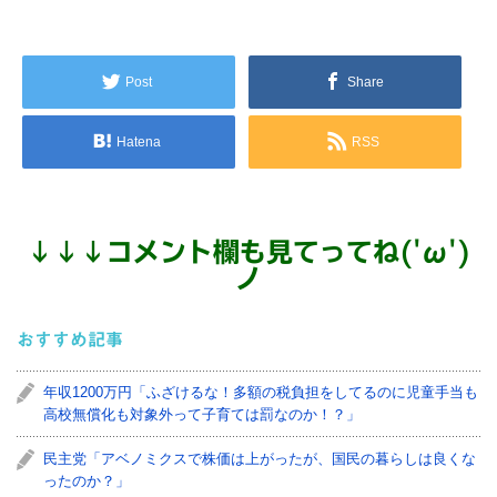
Post
Share
Hatena
RSS
↓
↓
↓
コメント欄も見てってね('ω')
ノ
おすすめ記事
年収1200万円「ふざけるな！多額の税負担をしてるのに児童手当も
高校無償化も対象外って子育ては罰なのか！？」
民主党「アベノミクスで株価は上がったが、国民の暮らしは良くな
ったのか？」