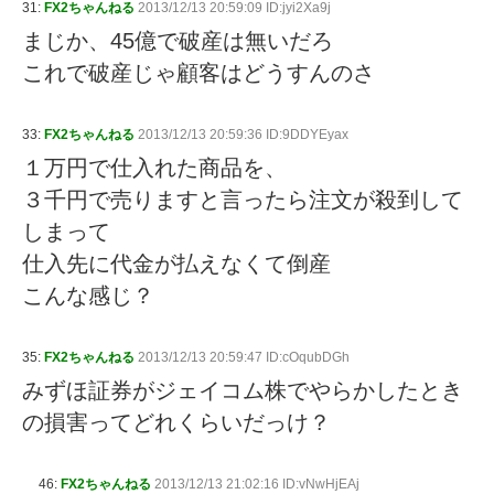
31:
FX2ちゃんねる
2013/12/13 20:59:09 ID:jyi2Xa9j
まじか、45億で破産は無いだろ
これで破産じゃ顧客はどうすんのさ
33:
FX2ちゃんねる
2013/12/13 20:59:36 ID:9DDYEyax
１万円で仕入れた商品を、
３千円で売りますと言ったら注文が殺到して
しまって
仕入先に代金が払えなくて倒産
こんな感じ？
35:
FX2ちゃんねる
2013/12/13 20:59:47 ID:cOqubDGh
みずほ証券がジェイコム株でやらかしたとき
の損害ってどれくらいだっけ？
46:
FX2ちゃんねる
2013/12/13 21:02:16 ID:vNwHjEAj