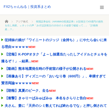
FX2ちゃんねる｜投資系まとめ
ホーム
アジア株式
韓国証券会社（HANMAG投資証券）が誤発注で45億円の損失
を出し倒産。←ネットの声「みずほ誤発注の10分の１の金額で破綻って…」「計画倒
産…？」
従姉妹の娘が「ワイニートのジッジ（金持ち）」にやたら会いに来
る理由ｗｗｗｗｗ
NEW!
【悲報】K-POPオタク「よ～し抽選当たったしアイドルとチェキを
撮るぞ！」→結果...
NEW!
【動画】熊本地震発生時の手術室の様子が公開される
NEW!
【画像あり】ディズニーの「おいなり巻（600円）」、卑猥すぎて
賛否両論ｗｗｗｗｗ
NEW!
【朗報】真夏のピーク、去る
NEW!
【衝撃】きゃりーぱみゅぱみゅ 本名をさらりと告白
NEW!
夫さん、妻に「天井のシミ数えてれば終わるでな」と押し倒されて