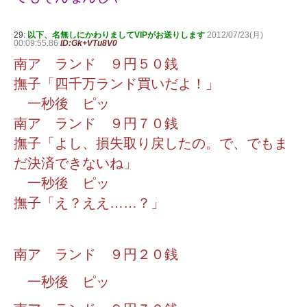
29:
以下、名無しにかわりましてVIPがお送りします
2012/07/23(月)
00:09:55.86
ID:Gk+VTu8V0
南ア ランド ９円５０銭
撫子「四千万ランド買いだよ！」
一秒後 ピッ
南ア ランド ９円７０銭
撫子「よし、損失取り戻したの。で、でもま
だ決済できないね」
一秒後 ピッ
撫子「え？ええ……？」
南ア ランド ９円２０銭
一秒後 ピッ