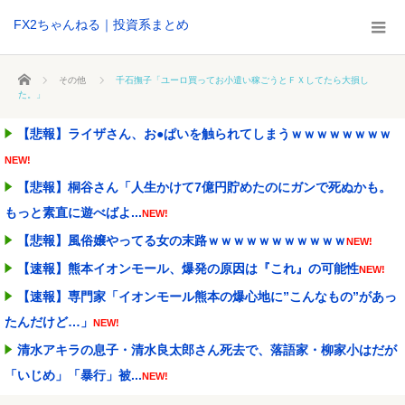
FX2ちゃんねる｜投資系まとめ
ホーム
その他
千石撫子「ユーロ買ってお小遣い稼ごうとＦＸしてたら大損し
た。」
【悲報】ライザさん、お●ぱいを触られてしまうｗｗｗｗｗｗｗｗ
NEW!
【悲報】桐谷さん「人生かけて7億円貯めたのにガンで死ぬかも。
もっと素直に遊べばよ...
NEW!
【悲報】風俗嬢やってる女の末路ｗｗｗｗｗｗｗｗｗｗｗ
NEW!
【速報】熊本イオンモール、爆発の原因は『これ』の可能性
NEW!
【速報】専門家「イオンモール熊本の爆心地に”こんなもの”があっ
たんだけど…」
NEW!
清水アキラの息子・清水良太郎さん死去で、落語家・柳家小はだが
「いじめ」「暴行」被...
NEW!
週間少年ジャンプのグッズ(43億円分)を注文してキャンセルした32