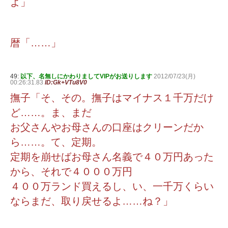
よ」
暦「……」
49:
以下、名無しにかわりましてVIPがお送りします
2012/07/23(月)
00:26:31.83
ID:Gk+VTu8V0
撫子「そ、その。撫子はマイナス１千万だけ
ど……。ま、まだ
お父さんやお母さんの口座はクリーンだか
ら……。て、定期。
定期を崩せばお母さん名義で４０万円あった
から、それで４０００万円
４００万ランド買えるし、い、一千万くらい
ならまだ、取り戻せるよ……ね？」