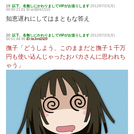
19:
以下、名無しにかわりましてVIPがお送りします
2012/07/23(月)
00:00:21.01 ID:w3BHr1510
知恵遅れにしてはまともな答え
20:
以下、名無しにかわりましてVIPがお送りします
2012/07/23(月)
00:01:48.96
ID:Ia3vd2IZ0
撫子「どうしよう、このままだと撫子１千万
円も使い込んじゃったおバカさんに思われち
ゃう」