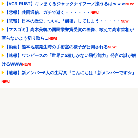
【VCR RUST】キレまくるジャックナイフ一ノ瀬うるはｗｗｗ
NEW!
【悲報】共同通信、ガチで逝く・・・・・・
NEW!
【悲報】日本の歴史、ついに『崩壊』してしまう・・・・・
NEW!
【マスゴミ】高木美帆の国民栄誉賞受賞の画像、敢えて高市首相が
写らないよう切り取ら...
NEW!
【動画】熊本地震発生時の手術室の様子が公開される
NEW!
【速報】ワンピースの「世界に5種しかない飛行能力」発言の謎が解
けるWWW
NEW!
【速報】新メンバー6人の生写真『こんにちは！新メンバーです☆』
NEW!
長野桃羽「嗣永桃子さんと道重さゆみさんに憧れているので、ふた
りの憧れの部分をぎゅ...
NEW!
Powered by livedoor 相互RSS