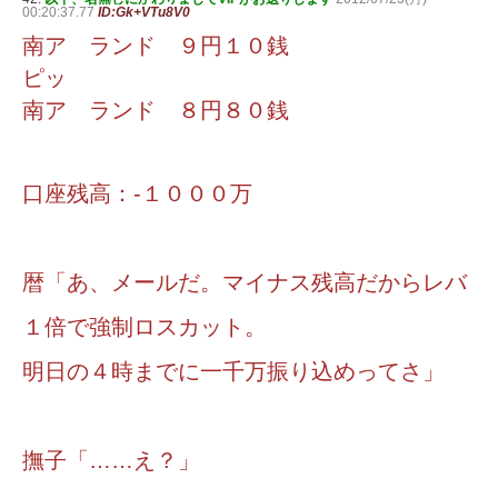
00:20:37.77
ID:Gk+VTu8V0
南ア ランド ９円１０銭
ピッ
南ア ランド ８円８０銭
口座残高：-１０００万
暦「あ、メールだ。マイナス残高だからレバ
１倍で強制ロスカット。
明日の４時までに一千万振り込めってさ」
撫子「……え？」