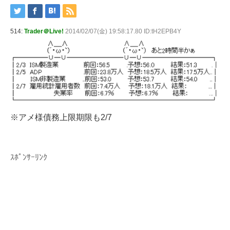
514:
Trader＠Live!
2014/02/07(金) 19:58:17.80 ID:tH2EPB4Y
※アメ様債務上限期限も2/7
ｽﾎﾟﾝｻｰﾘﾝｸ