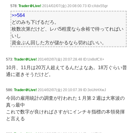
578:
Trader＠Live!
2014/02/07(金) 20:08:00.73 ID:cXdxS5gr
>>564
どのみち下げるだろ。
枚数次第だけど、レバ5程度なら余裕で待ってればい
いし
資金ぶん回した方が儲かるなら切ればいい。
573:
Trader＠Live!
2014/02/07(金) 20:07:28.48 ID:Ux8ofCX+
10月、11月は20万人超えてるんだよなあ。18万ぐらい普
通に逝きそうだけど。
586:
Trader＠Live!
2014/02/07(金) 20:10:07.39 ID:3oUhHXwJ
今回の雇用統計の調査が行われた１月第２週は大寒波の
真っ最中
これで数字が良ければさすがにインチキ指標の本領発揮
と言える