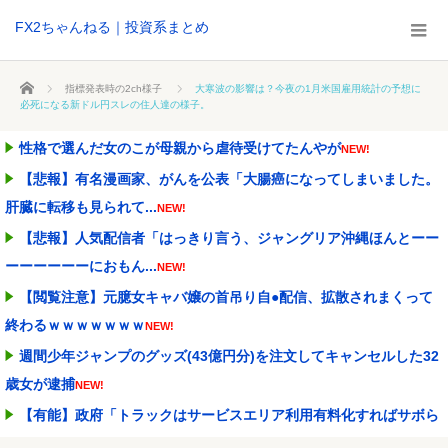
FX2ちゃんねる｜投資系まとめ
ホーム
指標発表時の2ch様子
大寒波の影響は？今夜の1月米国雇用統計の予想に
必死になる新ドル円スレの住人達の様子。
性格で選んだ女のこが母親から虐待受けてたんやが
NEW!
【悲報】有名漫画家、がんを公表「大腸癌になってしまいました。
肝臓に転移も見られて...
NEW!
【悲報】人気配信者「はっきり言う、ジャングリア沖縄ほんとーー
ーーーーーーにおもん...
NEW!
【閲覧注意】元臆女キャバ嬢の首吊り自●配信、拡散されまくって
終わるｗｗｗｗｗｗｗ
NEW!
週間少年ジャンプのグッズ(43億円分)を注文してキャンセルした32
歳女が逮捕
NEW!
【有能】政府「トラックはサービスエリア利用有料化すればサボら
ず走るし流問題解決じ...
NEW!