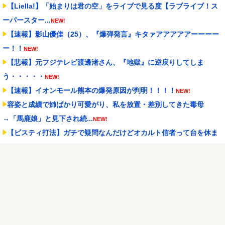
【Liella!】「始まりは君の空」をライブで見る度【ラブライブ！ス
ーパースター...
NEW!
【速報】影山優佳（25）、『爆弾発言』キタァアアアアアーーーー
ー！！
NEW!
【悲報】元フジテレビ渡邊渚さん、『地獄』に逆戻りしてしま
う・・・・・
NEW!
【速報】イオンモール熊本の爆発原因が判明！！！！
NEW!
容姿と成績で姉ばかり可愛がり、私を放置・差別してきた毒母
→「馬鹿娘」と見下され続...
NEW!
【ビスティ打法】ガチで疑問なんだけどオカルト信者って台を休ま
せなかったら爆連した...
NEW!
【朗報】Switch2版『FF14』ロードが長くなる不具合の修正パッチ
を本日配信
NEW!
「住信SBI」が「ドコモの銀行」に変わってうんざりしてるやつｗｗ
ｗｗｗｗｗ
NEW!