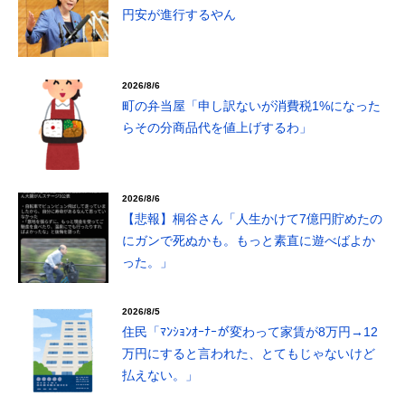
円安が進行するやん
2026/8/6
町の弁当屋「申し訳ないが消費税1%になった
らその分商品代を値上げするわ」
2026/8/6
【悲報】桐谷さん「人生かけて7億円貯めたの
にガンで死ぬかも。もっと素直に遊べばよか
った。」
2026/8/5
住民「ﾏﾝｼｮﾝｵｰﾅｰが変わって家賃が8万円→12
万円にすると言われた、とてもじゃないけど
払えない。」