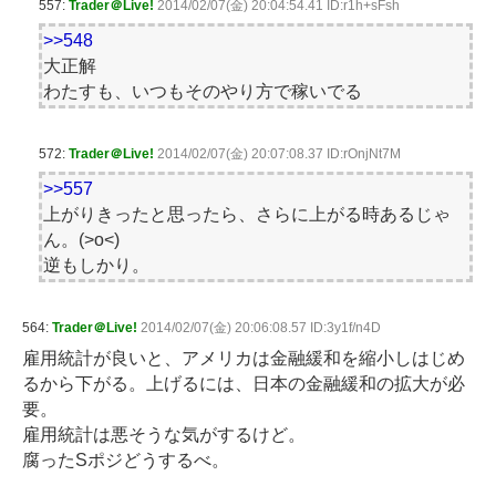
557:
Trader＠Live!
2014/02/07(金) 20:04:54.41 ID:r1h+sFsh
>>548
大正解
わたすも、いつもそのやり方で稼いでる
572:
Trader＠Live!
2014/02/07(金) 20:07:08.37 ID:rOnjNt7M
>>557
上がりきったと思ったら、さらに上がる時あるじゃ
ん。(>o<)
逆もしかり。
564:
Trader＠Live!
2014/02/07(金) 20:06:08.57 ID:3y1f/n4D
雇用統計が良いと、アメリカは金融緩和を縮小しはじめ
るから下がる。上げるには、日本の金融緩和の拡大が必
要。
雇用統計は悪そうな気がするけど。
腐ったSポジどうするべ。