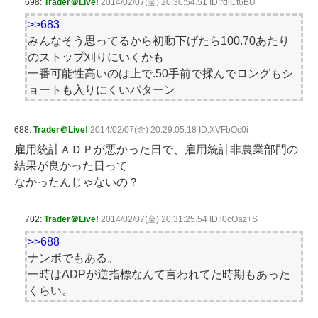
698:
Trader＠Live!
2014/02/07(金) 20:30:54.51 ID:rdlCt6BU
>>683
みんなそう思ってるから初動下げたら100.70あたり
のストップ刈りにいくかも
一番可能性高いのは上で.50手前で揉んでロングもシ
ョートも入りにくいパターン
688:
Trader＠Live!
2014/02/07(金) 20:29:05.18 ID:XVFbOc0i
雇用統計ＡＤＰが悪かった日で、雇用統計非農業部門の
結果が良かった日って
なかったんじゃないの？
702:
Trader＠Live!
2014/02/07(金) 20:31:25.54 ID:l0cOaz+S
>>688
ナンボでもある。
一時はADPが逆指標なんて言われてた時期もあった
くらい。