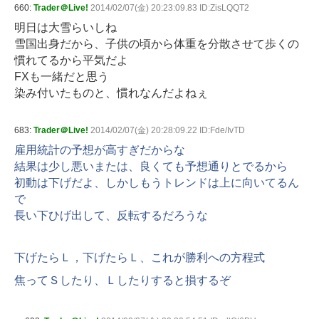
660:
Trader＠Live!
2014/02/07(金) 20:23:09.83 ID:ZisLQQT2
明日は大雪らいしね
雪国出身だから、子供の頃から体重を分散させて歩くの
慣れてるから平気だよ
FXも一緒だと思う
染み付いたものと、慣れなんだよねぇ
683:
Trader＠Live!
2014/02/07(金) 20:28:09.22 ID:Fde/IvTD
雇用統計の予想が高すぎだからな
結果は少し悪いまたは、良くても予想通りとでるから
初動は下げだよ、しかしもうトレンドは上に向いてるん
で
長い下ひげ出して、反転するだろうな
下げたらＬ，下げたらＬ、これが勝利への方程式
焦ってＳしたり、Ｌしたりすると損するぞ