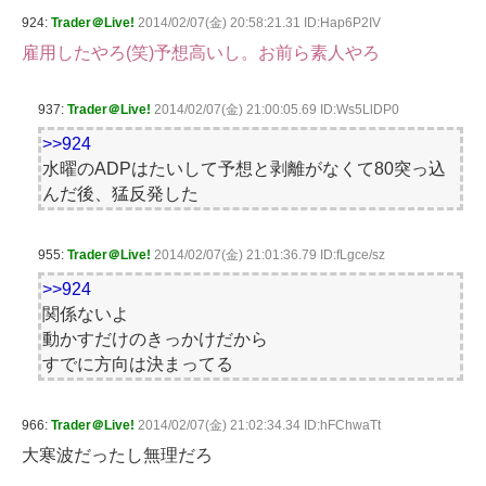
924:
Trader＠Live!
2014/02/07(金) 20:58:21.31 ID:Hap6P2IV
雇用したやろ(笑)予想高いし。お前ら素人やろ
937:
Trader＠Live!
2014/02/07(金) 21:00:05.69 ID:Ws5LlDP0
>>924
水曜のADPはたいして予想と剥離がなくて80突っ込
んだ後、猛反発した
955:
Trader＠Live!
2014/02/07(金) 21:01:36.79 ID:fLgce/sz
>>924
関係ないよ
動かすだけのきっかけだから
すでに方向は決まってる
966:
Trader＠Live!
2014/02/07(金) 21:02:34.34 ID:hFChwaTt
大寒波だったし無理だろ