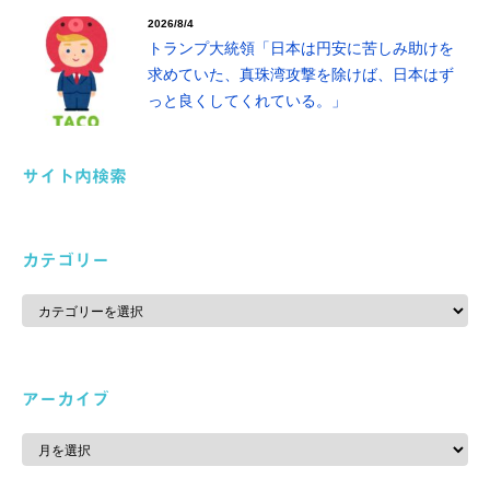
2026/8/4
トランプ大統領「日本は円安に苦しみ助けを
求めていた、真珠湾攻撃を除けば、日本はず
っと良くしてくれている。」
サイト内検索
カテゴリー
カ
テ
ゴ
リ
ー
アーカイブ
ア
ー
カ
イ