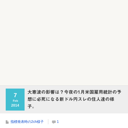
Powered by livedoor 相互RSS
大寒波の影響は？今夜の1月米国雇用統計の予
7
想に必死になる新ドル円スレの住人達の様
Feb
2014
子。
指標発表時の2ch様子
1