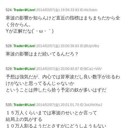
524:
Trader＠Live!
2014/02/07(金) 19:59:33.93 ID:Klc5xb/c
寒波の影響か知らんけど直近の指標はまちまちだから全
く分からん。
Yが正解だな(´・ω・｀)
528:
Trader＠Live!
2014/02/07(金) 20:00:38.83 ID:jBUpV9ry
寒波の影響はまだ続いてるんだろ？
529:
Trader＠Live!
2014/02/07(金) 20:00:40.87 ID:BCa1+VdV
予想は強気だが、内心では皆寒波だし良い数字が出るわ
けがないと思ってるんじゃないか
ということは押したら拾う予定の奴が多いはずだ
535:
Trader＠Live!
2014/02/07(金) 20:01:01.70 ID:3oUhHXwJ
１５万人くらいまでは寒波のせいとか言って
結局上の気がする
１０万人割るようだとさすがにどうしようもない