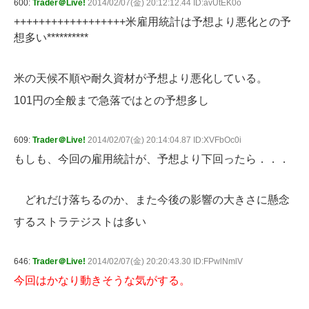
600:
Trader＠Live!
2014/02/07(金) 20:12:12.44 ID:avUtEK0o
++++++++++++++++++米雇用統計は予想より悪化との予
想多い**********
米の天候不順や耐久資材が予想より悪化している。
101円の全般まで急落ではとの予想多し
609:
Trader＠Live!
2014/02/07(金) 20:14:04.87 ID:XVFbOc0i
もしも、今回の雇用統計が、予想より下回ったら．．．
どれだけ落ちるのか、また今後の影響の大きさに懸念
するストラテジストは多い
646:
Trader＠Live!
2014/02/07(金) 20:20:43.30 ID:FPwlNmlV
今回はかなり動きそうな気がする。