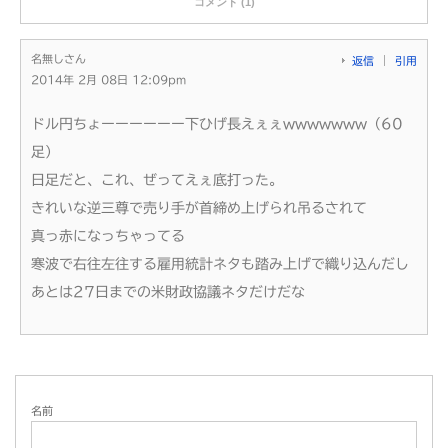
コメント (1)
名無しさん
返信
引用
2014年 2月 08日 12:09pm
ドル円ちょーーーーーー下ひげ長えぇぇwwwwwww（60
足）
日足だと、これ、ぜってえぇ底打った。
きれいな逆三尊で売り手が首締め上げられ吊るされて
真っ赤になっちゃってる
寒波で右往左往する雇用統計ネタも踏み上げで織り込んだし
あとは27日までの米財政協議ネタだけだな
名前