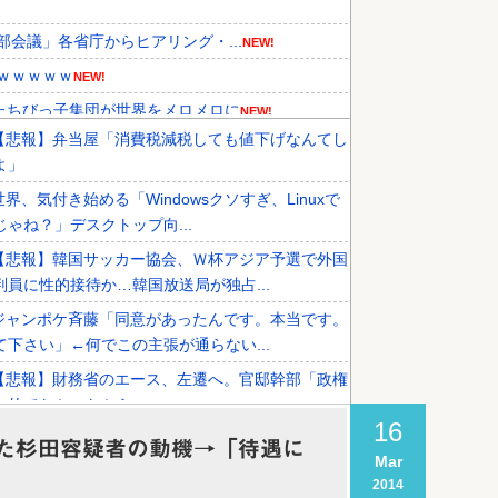
部会議」各省庁からヒアリング・...
NEW!
ｗｗｗｗｗ
NEW!
たちびっ子集団が世界をメロメロに
NEW!
【悲報】弁当屋「消費税減税しても値下げなんてし
的な運営を厳しく批判した理由がこ...
NEW!
よ」
です‥」→「国境を越えた驚くべき...
NEW!
世界、気付き始める「Windowsクソすぎ、Linuxで
機関が売り越しを仕掛けコスピが...
じゃね？」デスクトップ向...
【悲報】韓国サッカー協会、Ｗ杯アジア予選で外国
判員に性的接待か…韓国放送局が独占...
ジャンポケ斉藤「同意があったんです。本当です。
て下さい」←何でこの主張が通らない...
【悲報】財務省のエース、左遷へ。官邸幹部「政権
力的でなかったから」
16
【謎】女「43億円注文して………キャンセルっ
た杉田容疑者の動機→「待遇に
Mar
」←こいつの目的
2014
」