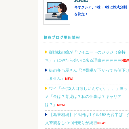
2026/8/1
キオクシア、1株→3株に株式分割
を決定！
投資ブログ更新情報
従姉妹の娘が「ワイニートのジッジ（金持
ち）」にやたら会いに来る理由ｗｗｗｗｗ
NEW
街の弁当屋さん「消費税が下がっても値下
しません」
NEW!
ワイ「子供2人目欲しいんやが、、、」ヨッ
メ「金は？育児は？私の仕事は？キャリア
は？」
NEW!
【為替相場】ドル円は1ドル158円台半ば 
入警戒をしつつ円売りが続行
NEW!