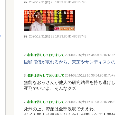
99:
2020/12/31(株) 23:18:33.80 ID:48635743
99:
2020/12/31(株) 23:18:33.80 ID:48635743
行
2:
名刺は切らしておりまして
2014/03/15(土) 16:34:06.80 ID:NU
巨額賠償が取れるから、東芝やサンディスク
3:
名刺は切らしておりまして
2014/03/15(土) 16:36:54.90 ID:7p
無能なおっさんが他人の研究結果を持ち逃げ
死刑でいいよ、そんなクズ
7:
名刺は切らしておりまして
2014/03/15(土) 16:41:08.00 ID:At5
死刑の上、資産は全部没収でええわ。
ダメ人間より無能よりもたちが悪いクズ人間