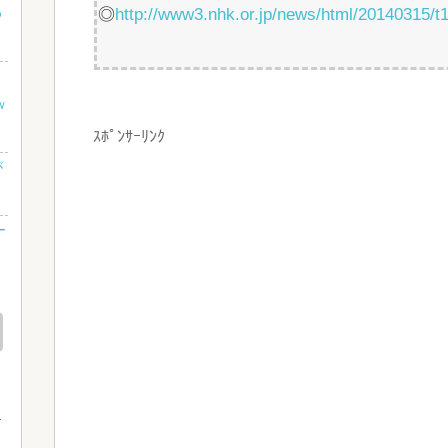
め
◎
http://www3.nhk.or.jp/news/html/20140315/
ｗ
ｽﾎﾟﾝｻｰﾘﾝｸ
が
ー
む
!