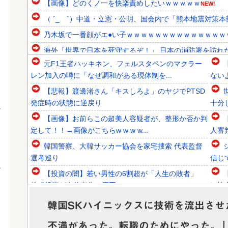
【画像】どのくノ一を快楽責めしたいｗｗｗｗｗ
NEW!
（ ´_ゝ`）中道・立憲・公明、国会内で「熊本地震対策本
乃木坂で一番顔がエ●い子ｗｗｗｗｗｗｗｗｗｗｗｗｗｗ
海外「世界で日本を死守するぞ！」 日本の消防署を訪れ
元F1王者ハッキネン、フェルスタペンのマクラー
韓国人「大統領が直接乗り出して大韓サッカー協会の非民主
レン加入の噂に「なぜ調和がある現体制を...
ない
韓国人「意外に日本との関係が深い地球の裏側の国がこちら
【悲報】渡邊渚さん「キスしろよ」のヤジでPTSD
韓国人「SKハイニックスが10%台の暴落！外国人投資家と
発症時の状態に逆戻り
十分
【画像】お前らこの超美人容疑者が、整形か否か判
定して！！→画像がこちらw w w w...
人審
韓国警察、大韓サッカー協会を家宅捜索 代表監督
Powered by livedoor 相互RSS
選考巡り
信じ
【投資の闇】若い男性の6割超が「人生の敗者」
株式投資が自信喪失の原因に
に協
【必見動画】熊本総合病院 地震発生時の手術室の
韓国SKハイニックスに技術を流出させ
映像が色んな意味で衝撃的だと話題に
と！
不満があった。転職のためにやった。