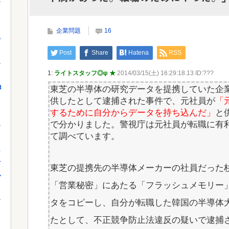
【外国人採用アンケ】諮問機関「差別、非公開答
申」三重県「差別に当たらず、公表する方針...
円の
企業問題
16
っ
Post
Share
Hatena
RSS
Powered by livedoor 相互RSS
Powe
1:
ライトスタッフ◎φ ★
2014/03/15(土) 16:29:18.13 ID:???
8
東芝の半導体の研究データを提携していた企
供したとして逮捕された事件で、元社員が
「
するために自分からデータを持ち込んだ」
と
で分かりました。警視庁は元社員が転職に有
て調べています。
し
を
東芝の提携先の半導体メーカーの社員だった
れ
「営業秘密」にあたる「フラッシュメモリー
タをコピーし、自分が転職した韓国の半導体
たとして、不正競争防止法違反の疑いで逮捕