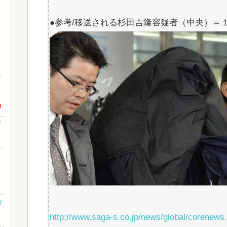
●参考/移送される杉田吉隆容疑者（中央）＝
!
げ
介
http://www.saga-s.co.jp/news/global/corenews.