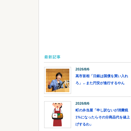
最新記事
2026/8/6
高市首相「日銀は国債を買い入れ
ろ」←また円安が進行するやん
2026/8/6
町の弁当屋「申し訳ないが消費税
1%になったらその分商品代を値上
げするわ」