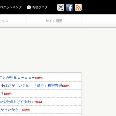
ログランキング
為替ブログ
ミクス
サイト概要
ことが発覚ｗｗｗｗｗ
NEW!
家小はだが「いじめ」「暴行」被害告発
NEW!
・？
NEW!
品代を値上げするわ」
NEW!
なかったから」
NEW!