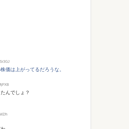
PSr3GJ
の株価は上がってるだろうな。
+MjPXB
したんでしょ？
eWZ/h
だわ。