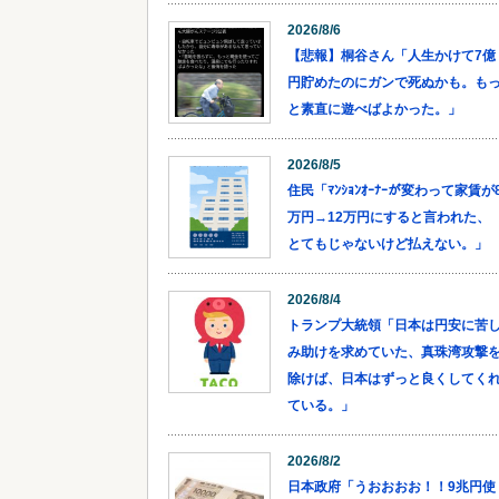
2026/8/6
【悲報】桐谷さん「人生かけて7億
円貯めたのにガンで死ぬかも。も
と素直に遊べばよかった。」
2026/8/5
住民「ﾏﾝｼｮﾝｵｰﾅｰが変わって家賃が
万円→12万円にすると言われた、
とてもじゃないけど払えない。」
2026/8/4
トランプ大統領「日本は円安に苦
み助けを求めていた、真珠湾攻撃
除けば、日本はずっと良くしてく
ている。」
2026/8/2
日本政府「うおおおお！！9兆円使