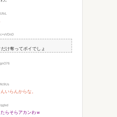
2UfoL
ん
:zc+vVDnD
タだけ奪ってポイでしょ
U/gnO76
？
8Wc9Us
さんいらんからな。
2qgtxd
したらそらアカンわｗ