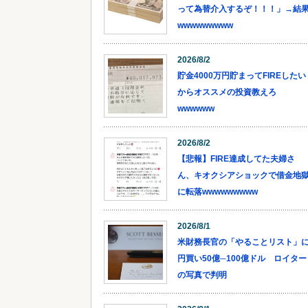
って為替介入するぞ！！！」→結
wwwwwwwww
2026/8/2
貯金4000万円貯まってFIREしたい
からオススメの投資教えろ
wwwwww
2026/8/2
【悲報】FIRE達成してた夫婦さ
ん、キオクシアショックで借金地
に転落wwwwwwwww
2026/8/1
米財務長官の「やることリスト」
円買い50億─100億ドル ロイター
の写真で判明