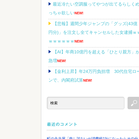
最近冷たい空調服ってやつが出てるらしく
っちゃ欲しい
NEW!
【悲報】週間少年ジャンプの「グッズ(43億
円分)」を注文し全てキャンセルした女逮捕ｗ
ｗｗｗｗｗｗ
NEW!
【AI】年商10億円を超える「ひとり親方」
急増
NEW!
【金利上昇】年24万円負担増 30代住宅ロ
ンで、内閣府試算
NEW!
偽警察官「保釈金を払えば逮捕されずに済
よ」３０代男性が1342万円だまし取られる
NEW
最近のコメント
Powered by livedoor 相互RSS
町の弁当屋「申し訳ないが消費税1%になったらその分