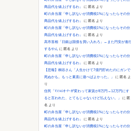
商品代を値上げするわ」
に
匿名
より
町の弁当屋「申し訳ないが消費税1%になったらその分
商品代を値上げするわ」
に
匿名
より
町の弁当屋「申し訳ないが消費税1%になったらその分
商品代を値上げするわ」
に
匿名
より
高市首相「日銀は国債を買い入れろ」←また円安が進
するやん
に
匿名
より
町の弁当屋「申し訳ないが消費税1%になったらその分
商品代を値上げするわ」
に
匿名
より
【悲報】桐谷さん「人生かけて7億円貯めたのにガンで
死ぬかも。もっと素直に遊べばよかった。」
に
匿名
よ
り
住民「ﾏﾝｼｮﾝｵｰﾅｰが変わって家賃が8万円→12万円にす
ると言われた、とてもじゃないけど払えない。」
に
匿
名
より
町の弁当屋「申し訳ないが消費税1%になったらその分
商品代を値上げするわ」
に
匿名
より
町の弁当屋「申し訳ないが消費税1%になったらその分