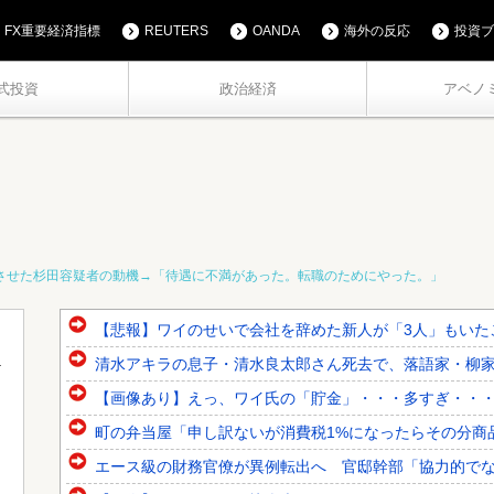
FX重要経済指標
REUTERS
OANDA
海外の反応
投資ブ
式投資
政治経済
アベノ
させた杉田容疑者の動機→「待遇に不満があった。転職のためにやった。」
【悲報】ワイのせいで会社を辞めた新人が「3人」もいた
清水アキラの息子・清水良太郎さん死去で、落語家・柳
【画像あり】えっ、ワイ氏の「貯金」・・・多すぎ・・
町の弁当屋「申し訳ないが消費税1%になったらその分商
エース級の財務官僚が異例転出へ 官邸幹部「協力的で