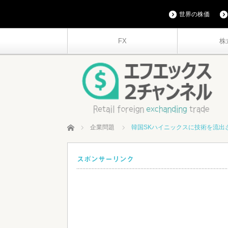
世界の株価
FX
株
ホーム
企業問題
韓国SKハイニックスに技術を流出
スポンサーリンク