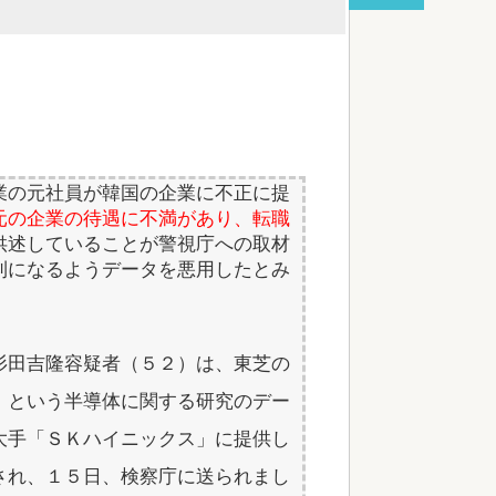
不動産ファンド「みんなで大家さん」が約2881億
債務超過 分配金の支払い停止めぐ...
red by livedoor 相互RSS
業の元社員が韓国の企業に不正に提
元の企業の待遇に不満があり、転職
供述していることが警視庁への取材
利になるようデータを悪用したとみ
杉田吉隆容疑者（５２）は、東芝の
」という半導体に関する研究のデー
大手「ＳＫハイニックス」に提供し
され、１５日、検察庁に送られまし