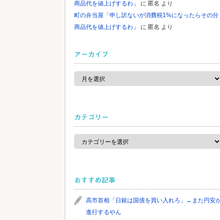
商品代を値上げするわ」
に
匿名
より
町の弁当屋「申し訳ないが消費税1%になったらその分
商品代を値上げするわ」
に
匿名
より
アーカイブ
ア
ー
カ
イ
ブ
カテゴリー
カ
テ
ゴ
リ
ー
おすすめ記事
高市首相「日銀は国債を買い入れろ」←また円安
進行するやん