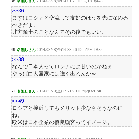
38:
名無しさん
2014/03/28(金)14:01:21 ID:pQ1aTq44b
>>36
まずはロシアと交流して友好のほうを先に深める
べきだよ。
北方領土のことなんてその後でもいい。
49:
名無しさん
2014/03/28(金)16:33:56 ID:hZPF5LBzz
>>38
なんで日本人ってロシアには甘いのかねぇ
やっぱ白人国家には強く出れんかｗ
51:
名無しさん
2014/03/28(金)17:21:20 ID:NjcjOZHbK
>>49
ロシアと接近してもメリット少なさそうなのに
ね。
欧米は日本企業の優良顧客ってイメージ。