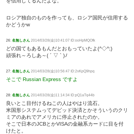
を信用してるんだよな。
ロシア独自のものを作っても、ロシア国民が信用する
かどうかw
26:
名無しさん
2014/03/28(金)10:41:07 ID:ooHpMQOfk
どの国てもあるもんだとおもっていたよ(^◇^;)
頑張れ～ろしあ～( ´ ▽ ` )ﾉ
27:
名無しさん
2014/03/28(金)10:56:47 ID:2vKpQ9hpq
そこで Russian Express ですよ
28:
名無しさん
2014/03/28(金)11:14:34 ID:pQ1aTq44b
良いとこ目付けるねこの人はやはり流石。
米国形システムってデビッド決済とかそういうのクリ
ミアのあれでアメリカに停止されたのか。
そこで日本のJCBとかVISAの金融系カードに目を付
けたと。