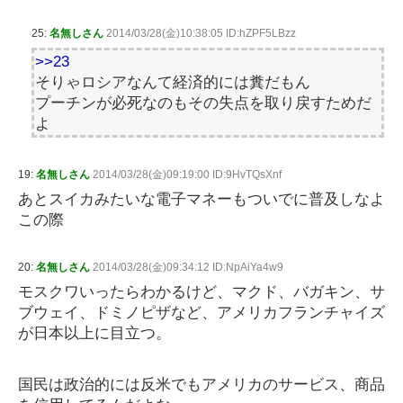
25:
名無しさん
2014/03/28(金)10:38:05 ID:hZPF5LBzz
>>23
そりゃロシアなんて経済的には糞だもん
プーチンが必死なのもその失点を取り戻すためだ
よ
19:
名無しさん
2014/03/28(金)09:19:00 ID:9HvTQsXnf
あとスイカみたいな電子マネーもついでに普及しなよ
この際
20:
名無しさん
2014/03/28(金)09:34:12 ID:NpAiYa4w9
モスクワいったらわかるけど、マクド、バガキン、サ
ブウェイ、ドミノピザなど、アメリカフランチャイズ
が日本以上に目立つ。
国民は政治的には反米でもアメリカのサービス、商品