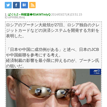
1:
ぱぐたZ～時獄篇◆fEbKMTmIyQ
2014/03/27(木)23:51:15
ID:ePHW6J6nq
ロシアのプーチン大統領が27日、ロシア独自のクレ
ジットカードなどの決済システムを開発する方針を
表明した。
「日本や中国に成功例がある」と述べ、日本のJCB
や中国銀聯を参考にする考え。
経済制裁の影響を最小限に抑えるのが、プーチン氏
の狙いだ。