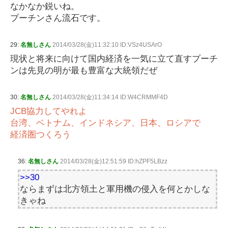
なかなか鋭いね。
プーチンさん流石です。
29:
名無しさん
2014/03/28(金)11:32:10 ID:VSz4USArO
現状と将来に向けて国内経済を一気に立て直すプーチ
ンは先見の明が最も豊富な大統領だぜ
30:
名無しさん
2014/03/28(金)11:34:14 ID:W4CRMMF4D
JCB協力してやれよ
台湾、ベトナム、インドネシア、日本、ロシアで
経済圏つくろう
36:
名無しさん
2014/03/28(金)12:51:59 ID:hZPF5LBzz
>>30
ならまずは北方領土と軍用機の侵入を何とかしな
きゃね