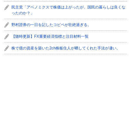
民主党「アベノミクスで株価は上がったが、国民の暮らしは良くな
ったのか？」
野村證券の一日を記したコピペが壮絶過ぎる。
【随時更新】FX重要経済指標と注目材料一覧
株で億の資産を築いた2ch株板住人が晒してくれた手法が凄い。