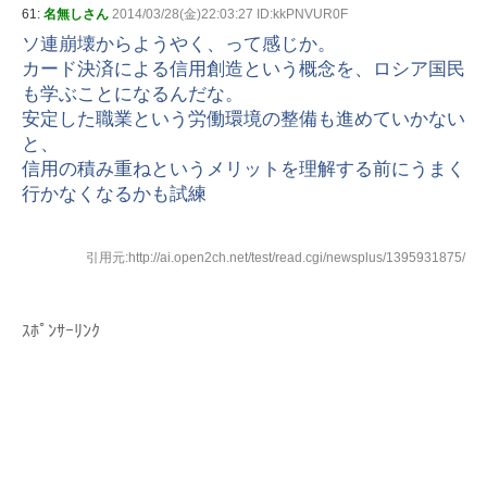
61:
名無しさん
2014/03/28(金)22:03:27 ID:kkPNVUR0F
ソ連崩壊からようやく、って感じか。
カード決済による信用創造という概念を、ロシア国民
も学ぶことになるんだな。
安定した職業という労働環境の整備も進めていかない
と、
信用の積み重ねというメリットを理解する前にうまく
行かなくなるかも試練
引用元:http://ai.open2ch.net/test/read.cgi/newsplus/1395931875/
ｽﾎﾟﾝｻｰﾘﾝｸ