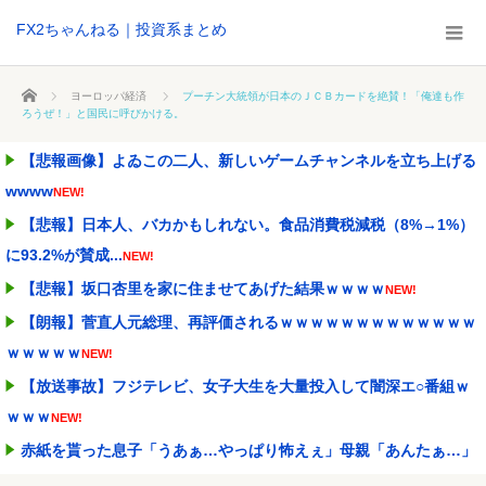
FX2ちゃんねる｜投資系まとめ
ホーム
ヨーロッパ経済
プーチン大統領が日本のＪＣＢカードを絶賛！「俺達も作
ろうぜ！」と国民に呼びかける。
【悲報画像】よゐこの二人、新しいゲームチャンネルを立ち上げる
wwww
NEW!
【悲報】日本人、バカかもしれない。食品消費税減税（8%→1%）
に93.2%が賛成...
NEW!
【悲報】坂口杏里を家に住ませてあげた結果ｗｗｗｗ
NEW!
【朗報】菅直人元総理、再評価されるｗｗｗｗｗｗｗｗｗｗｗｗｗ
ｗｗｗｗｗ
NEW!
【放送事故】フジテレビ、女子大生を大量投入して闇深エ○番組ｗ
ｗｗｗ
NEW!
赤紙を貰った息子「うあぁ…やっぱり怖えぇ」母親「あんたぁ…」
←こういう時代があっ...
NEW!