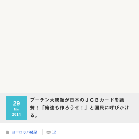
Powered by livedoor 相互RSS
プーチン大統領が日本のＪＣＢカードを絶
29
賛！「俺達も作ろうぜ！」と国民に呼びかけ
Mar
2014
る。
ヨーロッパ経済
12