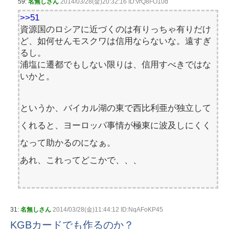
59:
名無しさん
2014/03/28(金)20:32:16 ID:vrQ8FO10d
>>51
資源国のロシアに近づくのは有りっちゃ有りだけ
ど、如何せんモスクワは信用ならないな。遠すぎ
るし。
浦塩に遷都でもしない限りは、信用すべきではな
いかと。
というか、バイカル湖の東で西比利亜が独立して
くれると、ヨーロッパ事情が極東に波及しにくく
なって助かるのになぁ。
あれ、これってどこかで、、、
31:
名無しさん
2014/03/28(金)11:44:12 ID:NqAFoKP45
KGBカードでも作るのか？