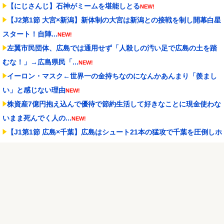
【にじさんじ】石神がミームを堪能しとる
NEW!
【J2第1節 大宮×新潟】新体制の大宮は新潟との接戦を制し開幕白星
スタート！自陣...
NEW!
左翼市民団体、広島では通用せず「人殺しの汚い足で広島の土を踏
むな！」→広島県民「...
NEW!
イーロン・マスク←世界一の金持ちなのになんかあんまり「羨まし
い」と感じない理由
NEW!
株資産7億円抱え込んで優待で節約生活して好きなことに現金使わな
いまま死んでく人の...
NEW!
【J1第1節 広島×千葉】広島はシュート21本の猛攻で千葉を圧倒しホ
ーム開幕戦を...
NEW!
隣の臭デブキング貧乏揺すり背中のけぞりキョロ厨カンスケデブが
ウザすぎて心が折れそ...
NEW!
【J1第1節 C大阪×岡山】C大阪は逆転勝利でパブロ・マチン監督の
初陣飾る！ソロ...
NEW!