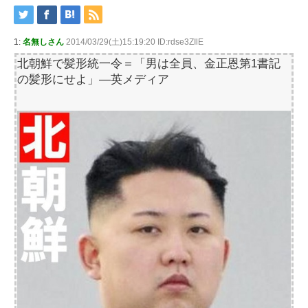
1:
名無しさん
2014/03/29(土)15:19:20 ID:rdse3ZIlE
北朝鮮で髪形統一令＝「男は全員、金正恩第1書記
の髪形にせよ」―英メディア