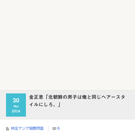
Powered by livedoor 相互RSS
金正恩「北朝鮮の男子は俺と同じヘアースタ
30
イルにしろ。」
Mar
2014
特定アジア国際問題
6