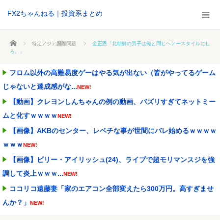
FX2ちゃんねる｜投資系まとめ
ホーム
特定アジア国際問題
金正恩「北朝鮮の男子は俺と同じヘアースタイルにし
ろ。」
フロム以外の高難易度ゲーはやる気が出ない（皆がやってるゲーム
じゃないと達成感がな...
NEW!
【動画】クレヨンしんちゃんの例の動画、バズリすぎてネットミー
ムと化すｗｗｗｗ
NEW!
【画像】AKBのセンター、レベチな事が世間にバレ始めるｗｗｗｗ
ｗｗｗ
NEW!
【画像】ビリー・アイリッシュ(24)、ライブで超モリマンスジを強
調して炎上ｗｗｗ...
NEW!
ココリコ遠藤妻「家のエアコン全部変えたら300万円。高すぎませ
んか？」
NEW!
自民党･小渕優子氏､高市首相の消費税減税方針に反対表明 ｢ツケは