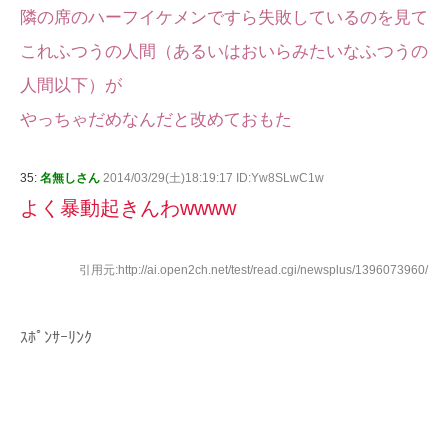
隣の席のハーフイケメンですら失敗しているのを見て
これふつうの人間（あるいはおいらみたいなふつうの
人間以下）が
やっちゃだめなんだと改めておもた
35:
名無しさん
2014/03/29(土)18:19:17 ID:Yw8SLwC1w
よく暴動起きんわwwww
引用元:http://ai.open2ch.net/test/read.cgi/newsplus/1396073960/
ｽﾎﾟﾝｻｰﾘﾝｸ