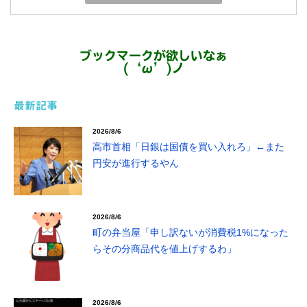
ブックマークが欲しいなぁ
(‘ω’)ノ
最新記事
2026/8/6
高市首相「日銀は国債を買い入れろ」←また
円安が進行するやん
2026/8/6
町の弁当屋「申し訳ないが消費税1%になった
らその分商品代を値上げするわ」
2026/8/6