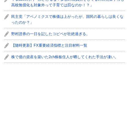
高校無償化も対象外って子育ては罰なのか！？」
民主党「アベノミクスで株価は上がったが、国民の暮らしは良くな
ったのか？」
野村證券の一日を記したコピペが壮絶過ぎる。
【随時更新】FX重要経済指標と注目材料一覧
株で億の資産を築いた2ch株板住人が晒してくれた手法が凄い。