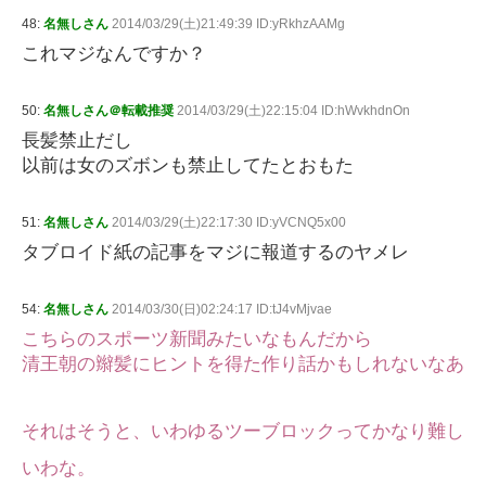
48:
名無しさん
2014/03/29(土)21:49:39 ID:yRkhzAAMg
これマジなんですか？
50:
名無しさん＠転載推奨
2014/03/29(土)22:15:04 ID:hWvkhdnOn
長髪禁止だし
以前は女のズボンも禁止してたとおもた
51:
名無しさん
2014/03/29(土)22:17:30 ID:yVCNQ5x00
タブロイド紙の記事をマジに報道するのヤメレ
54:
名無しさん
2014/03/30(日)02:24:17 ID:tJ4vMjvae
こちらのスポーツ新聞みたいなもんだから
清王朝の辮髪にヒントを得た作り話かもしれないなあ
それはそうと、いわゆるツーブロックってかなり難し
いわな。