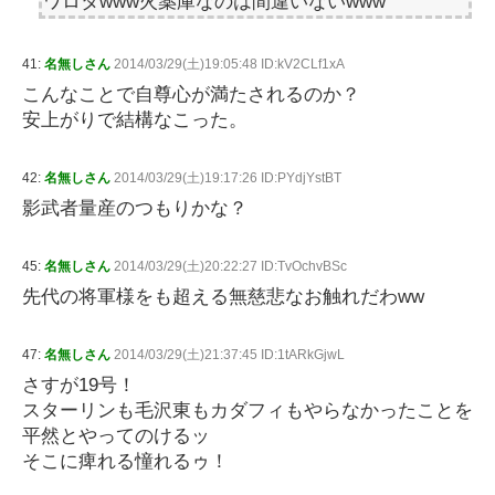
ワロタwww火薬庫なのは間違いないwww
41:
名無しさん
2014/03/29(土)19:05:48 ID:kV2CLf1xA
こんなことで自尊心が満たされるのか？
安上がりで結構なこった。
42:
名無しさん
2014/03/29(土)19:17:26 ID:PYdjYstBT
影武者量産のつもりかな？
45:
名無しさん
2014/03/29(土)20:22:27 ID:TvOchvBSc
先代の将軍様をも超える無慈悲なお触れだわww
47:
名無しさん
2014/03/29(土)21:37:45 ID:1tARkGjwL
さすが19号！
スターリンも毛沢東もカダフィもやらなかったことを
平然とやってのけるッ
そこに痺れる憧れるゥ！