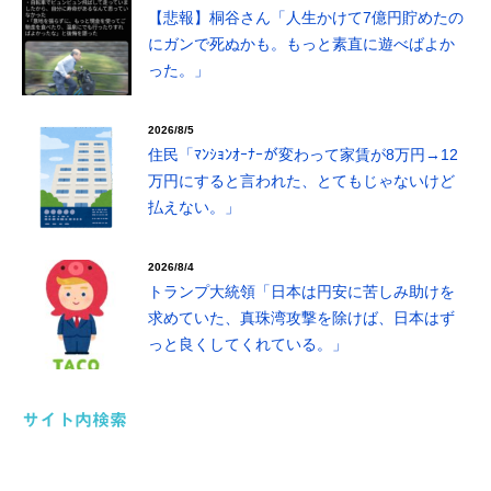
【悲報】桐谷さん「人生かけて7億円貯めたの
にガンで死ぬかも。もっと素直に遊べばよか
った。」
2026/8/5
住民「ﾏﾝｼｮﾝｵｰﾅｰが変わって家賃が8万円→12
万円にすると言われた、とてもじゃないけど
払えない。」
2026/8/4
トランプ大統領「日本は円安に苦しみ助けを
求めていた、真珠湾攻撃を除けば、日本はず
っと良くしてくれている。」
サイト内検索