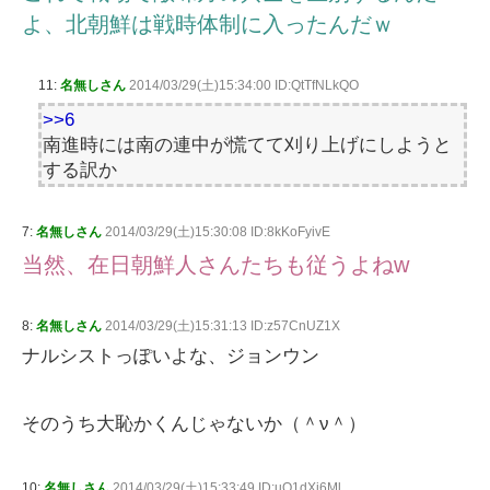
よ、北朝鮮は戦時体制に入ったんだｗ
11:
名無しさん
2014/03/29(土)15:34:00 ID:QtTfNLkQO
>>6
南進時には南の連中が慌てて刈り上げにしようと
する訳か
7:
名無しさん
2014/03/29(土)15:30:08 ID:8kKoFyivE
当然、在日朝鮮人さんたちも従うよねw
8:
名無しさん
2014/03/29(土)15:31:13 ID:z57CnUZ1X
ナルシストっぽいよな、ジョンウン
そのうち大恥かくんじゃないか（＾ν＾）
10:
名無しさん
2014/03/29(土)15:33:49 ID:uO1dXi6Ml