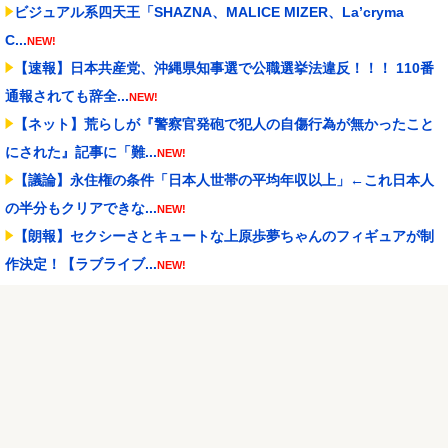
ビジュアル系四天王「SHAZNA、MALICE MIZER、La’cryma
C...
NEW!
【速報】日本共産党、沖縄県知事選で公職選挙法違反！！！ 110番
通報されても辞全...
NEW!
【ネット】荒らしが『警察官発砲で犯人の自傷行為が無かったこと
にされた』記事に「難...
NEW!
【議論】永住権の条件「日本人世帯の平均年収以上」←これ日本人
の半分もクリアできな...
NEW!
【朗報】セクシーさとキュートな上原歩夢ちゃんのフィギュアが制
作決定！【ラブライブ...
NEW!
泳いでいる人のすぐ横に消防飛行艇が次々着水する南仏の湖「肝心
の場面で毎回カメラが...
NEW!
萩原京平、全然練習しない
NEW!
ハロ！コン 2026 グッズ追加！
NEW!