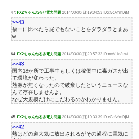
47:
FX2ちゃんねる@電力問題
2014/03/30(日)19:34:53 ID:cGcAYmDjM
>>43
福一に比べたら屁でもないことをダラダラとまあ
w
64:
FX2ちゃんねる@電力問題
2014/03/30(日)20:57:33 ID:mvVHo8swt
>>43
国内18か所で工事中もしくは稼働中に毒ガスが出
て環境が変わった、
熱源が無くなったので破棄したというニュースな
んて存在しませんよ。
なぜ大規模だけにこだわるのかわかりません。
45:
FX2ちゃんねる@電力問題
2014/03/30(日)19:33:39 ID:cGcAYmDjM
>>42
熱はどの道大気に放出されるがその過程に電気に