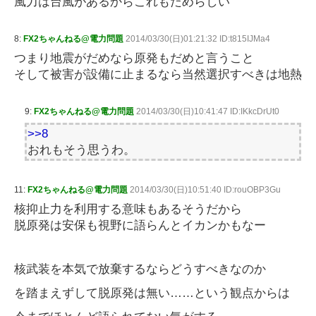
風力は台風があるからこれもだめらしい
8:
FX2ちゃんねる@電力問題
2014/03/30(日)01:21:32 ID:t815IJMa4
つまり地震がだめなら原発もだめと言うこと
そして被害が設備に止まるなら当然選択すべきは地熱
9:
FX2ちゃんねる@電力問題
2014/03/30(日)10:41:47 ID:IKkcDrUt0
>>8
おれもそう思うわ。
11:
FX2ちゃんねる@電力問題
2014/03/30(日)10:51:40 ID:rouOBP3Gu
核抑止力を利用する意味もあるそうだから
脱原発は安保も視野に語らんとイカンかもなー
核武装を本気で放棄するならどうすべきなのか
を踏まえずして脱原発は無い……という観点からは