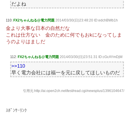
だよね
110:
FX2ちゃんねる@電力問題
2014/03/30(日)23:48:20 ID:edchBWb1h
金より大事な日本の自然だな
これは仕方ない 金のために何でもおkになってしま
うのよりはましだ
112:
FX2ちゃんねる@電力問題
2014/03/30(日)23:51:31 ID:cGcAYmDjM
>>110
早く電力会社には福一を元に戻してほしいものだ
引用元:http://ai.open2ch.net/test/read.cgi/newsplus/1396104647/
ｽﾎﾟﾝｻｰﾘﾝｸ