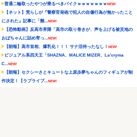
普通二輪取ったやつが乗るべきバイクｗｗｗｗｗｗｗ
NEW!
【ネット】荒らしが『警察官発砲で犯人の自傷行為が無かったこと
にされた』記事に「難...
NEW!
【恐怖動画】反高市界隈「高市の取り巻きが、声を上げる被災地の
おばちゃんに詰め寄っ...
NEW!
【朗報】高市首相、爆乳化！！！ サナ活待ったなし！
NEW!
ビジュアル系四天王「SHAZNA、MALICE MIZER、La’cryma
C...
NEW!
【朗報】セクシーさとキュートな上原歩夢ちゃんのフィギュアが制
作決定！【ラブライブ...
NEW!
泳いでいる人のすぐ横に消防飛行艇が次々着水する南仏の湖「肝心
の場面で毎回カメラが...
NEW!
萩原京平、全然練習しない
NEW!
Powered by livedoor 相互RSS