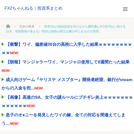
FX2ちゃんねる｜投資系まとめ
ホーム
日本の将来
世界3位の地熱資源を持ちながら燃料費に年3兆円払い続ける
日本。地熱開発が進まない理由は地熱が国立公園の中にあるのが原因。
【衝撃】ワイ、偏差値30台の高校に入学した結果ｗｗｗｗｗｗｗｗ
ｗｗ
NEW!
【朗報】マンジャラーワイ、マンジャロ使用して8週間たった結果
NEW!
成人向けゲーム『ヤリステ メスブター』開発者絶望、銀行がsteam
からの入金を拒...
NEW!
【画像】高速のSA、女子の謎ルールにブチギレ炎上ｗｗｗｗｗｗｗ
ｗｗｗｗｗｗ
NEW!
息子のオ●ニーを発見したワイの嫁、全ての対応を間違えてしま
う…
NEW!
自民党･小渕優子氏､高市首相の消費税減税方針に反対表明 ｢ツケは