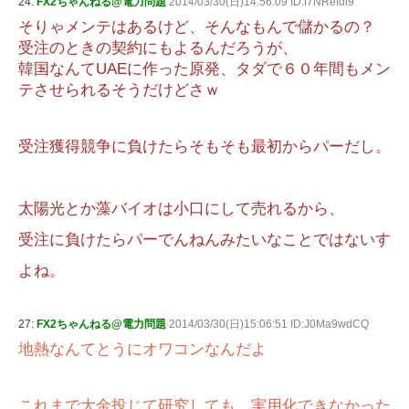
24:
FX2ちゃんねる@電力問題
2014/03/30(日)14:56:09 ID:f7NRefdl9
そりゃメンテはあるけど、そんなもんで儲かるの？
受注のときの契約にもよるんだろうが、
韓国なんてUAEに作った原発、タダで６０年間もメン
テさせられるそうだけどさｗ
受注獲得競争に負けたらそもそも最初からパーだし。
太陽光とか藻バイオは小口にして売れるから、
受注に負けたらパーでんねんみたいなことではないす
よね。
27:
FX2ちゃんねる@電力問題
2014/03/30(日)15:06:51 ID:J0Ma9wdCQ
地熱なんてとうにオワコンなんだよ
これまで大金投じて研究しても、実用化できなかった