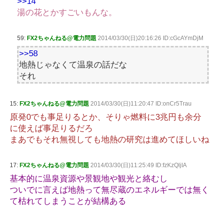
>>14
湯の花とかすごいもんな。
59:
FX2ちゃんねる@電力問題
2014/03/30(日)20:16:26 ID:cGcAYmDjM
>>58
地熱じゃなくて温泉の話だな
それ
15:
FX2ちゃんねる@電力問題
2014/03/30(日)11:20:47 ID:onCr5Trau
原発0でも事足りるとか、そりゃ燃料に3兆円も余分
に使えば事足りるだろ
まあでもそれ無視しても地熱の研究は進めてほしいね
17:
FX2ちゃんねる@電力問題
2014/03/30(日)11:25:49 ID:fzKzQljIA
基本的に温泉資源や景観地や観光と絡むし
ついでに言えば地熱って無尽蔵のエネルギーでは無く
て枯れてしまうことが結構ある