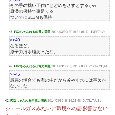
その手の拙い工作にとどめをさすとするかw
原潜の保持で事足りる
ついでにSLBMも保持
46:
FX2ちゃんねる@電力問題
2014/03/30(日)19:34:06 ID:1jNEF7nVz
>>40
なるほど。
原子力潜水艦あったな。
49:
FX2ちゃんねる@電力問題
2014/03/30(日)19:37:03 ID:cGcAYmDjM
>>46
最悪の場合でも海の中だから冷やす水には事欠か
ないしな
42:
FX2ちゃんねる@電力問題
2014/03/30(日)19:23:48 ID:ATlwTyUZ1
シェールガスみたいに環境への悪影響はない