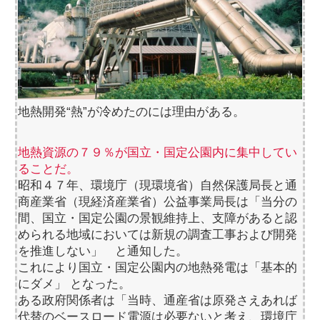
地熱開発“熱”が冷めたのには理由がある。
地熱資源の７９％が国立・国定公園内に集中してい
ることだ。
昭和４７年、環境庁（現環境省）自然保護局長と通
商産業省（現経済産業省）公益事業局長は「当分の
間、国立・国定公園の景観維持上、支障があると認
められる地域においては新規の調査工事および開発
を推進しない」 と通知した。
これにより国立・国定公園内の地熱発電は「基本的
にダメ」 となった。
ある政府関係者は「当時、通産省は原発さえあれば
代替のベースロード電源は必要ないと考え、環境庁