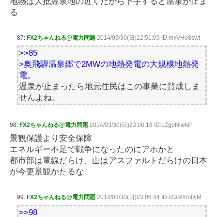
地熱は大抵温泉地の近くだから下手すると温泉が止ま
る
87:
FX2ちゃんねる@電力問題
2014/03/30(日)22:51:09 ID:mvVHo8swt
>>85
>奥飛騨温泉郷で2MWの地熱発電の大規模地熱発
電。
温泉が止まったら地元住民はこの事業に賛成しま
せんよね。
98:
FX2ちゃんねる@電力問題
2014/03/30(日)23:06:18 ID:uZgpNiwkP
景観保護より安全保障
エネルギー不足で戦争になったのにアホかと
都市部は電線だらけ、山はアスファルトだらけの日本
が今更景観かたるな
99:
FX2ちゃんねる@電力問題
2014/03/30(日)23:06:44 ID:cGcAYmDjM
>>98