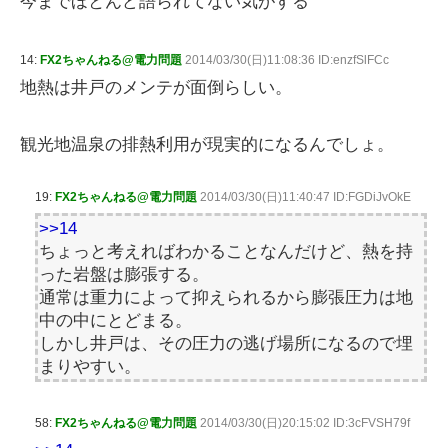
今までほとんど語られてない気がする
14:
FX2ちゃんねる@電力問題
2014/03/30(日)11:08:36 ID:enzfSlFCc
地熱は井戸のメンテが面倒らしい。
観光地温泉の排熱利用が現実的になるんでしょ。
19:
FX2ちゃんねる@電力問題
2014/03/30(日)11:40:47 ID:FGDiJvOkE
>>14
ちょっと考えればわかることなんだけど、熱を持
った岩盤は膨張する。
通常は重力によって抑えられるから膨張圧力は地
中の中にとどまる。
しかし井戸は、その圧力の逃げ場所になるので埋
まりやすい。
58:
FX2ちゃんねる@電力問題
2014/03/30(日)20:15:02 ID:3cFVSH79f