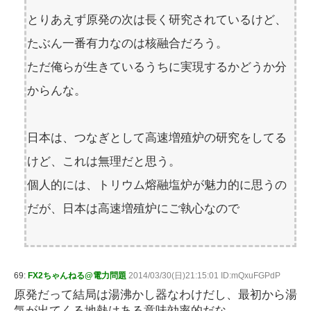
とりあえず原発の次は長く研究されているけど、
たぶん一番有力なのは核融合だろう。
ただ俺らが生きているうちに実現するかどうか分
からんな。
日本は、つなぎとして高速増殖炉の研究をしてる
けど、これは無理だと思う。
個人的には、トリウム熔融塩炉が魅力的に思うの
だが、日本は高速増殖炉にご執心なので
69:
FX2ちゃんねる@電力問題
2014/03/30(日)21:15:01 ID:mQxuFGPdP
原発だって結局は湯沸かし器なわけだし、最初から湯
気が出てくる地熱はある意味効率的だな。