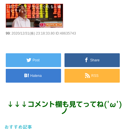
99:
2020/12/31(株) 23:18:33.80 ID:48635743
Post
Share
Hatena
RSS
↓
↓
↓
コメント欄も見てってね('ω')
ノ
おすすめ記事