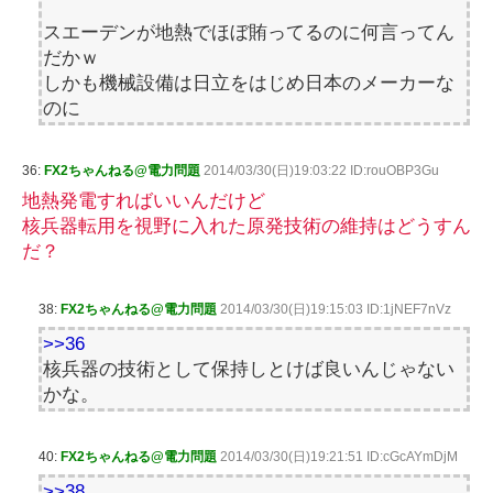
スエーデンが地熱でほぼ賄ってるのに何言ってん
だかｗ
しかも機械設備は日立をはじめ日本のメーカーな
のに
36:
FX2ちゃんねる@電力問題
2014/03/30(日)19:03:22 ID:rouOBP3Gu
地熱発電すればいいんだけど
核兵器転用を視野に入れた原発技術の維持はどうすん
だ？
38:
FX2ちゃんねる@電力問題
2014/03/30(日)19:15:03 ID:1jNEF7nVz
>>36
核兵器の技術として保持しとけば良いんじゃない
かな。
40:
FX2ちゃんねる@電力問題
2014/03/30(日)19:21:51 ID:cGcAYmDjM
>>38