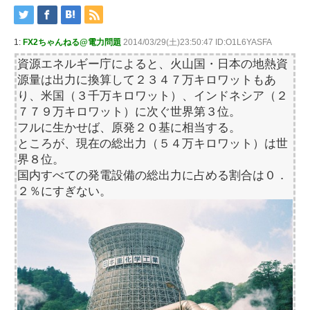
1:
FX2ちゃんねる@電力問題
2014/03/29(土)23:50:47 ID:O1L6YASFA
資源エネルギー庁によると、火山国・日本の地熱資
源量は出力に換算して２３４７万キロワットもあ
り、米国（３千万キロワット）、インドネシア（２
７７９万キロワット）に次ぐ世界第３位。
フルに生かせば、原発２０基に相当する。
ところが、現在の総出力（５４万キロワット）は世
界８位。
国内すべての発電設備の総出力に占める割合は０．
２％にすぎない。