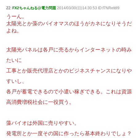
22:
FX2ちゃんねる@電力問題
2014/03/30(日)14:30:53 ID:f7NRefdl9
うーん。
太陽光とか藻のバイオマスのほうがカネになりそうだ
よね。
太陽光パネルは各戸に売るからインターネットの時み
たいに
工事とか販売代理店とかのビジネスチャンスになりや
すいし、
各戸が蓄電できるので小遣い稼ぎできる。これは資源
高消費増税社会に一役買う。
藻バイオは外国に売りやすい。
発電所とか一度その国に作ったら基本終わりでしょ？