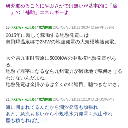
研究進めることにやぶさかでは無いが基本的に「途
上」の「補助」エネルギーよ
18:
FX2ちゃんねる@電力問題
2014/03/30(日)11:39:34 ID:mvVHo8swt
2015年に新しく稼働する地熱発電には
奥飛騨温泉郷で2MWの地熱発電の大規模地熱発電。
大分県九重町菅原に5000KWの中規模地熱発電があ
る。
地熱で赤字になるなら九州電力が過疎地で稼働させる
わけないんだよね。
地熱発電は金掛かるは全くの出鱈目、嘘つきなのさ。
21:
FX2ちゃんねる@電力問題
2014/03/30(日)12:12:10 ID:ZHSSlWyYY
海に囲まれてるんだから潮汐発電も頑張れ
あと、急流も多いから小規模水力発電も沢山作れ
塵も積もればだ！！