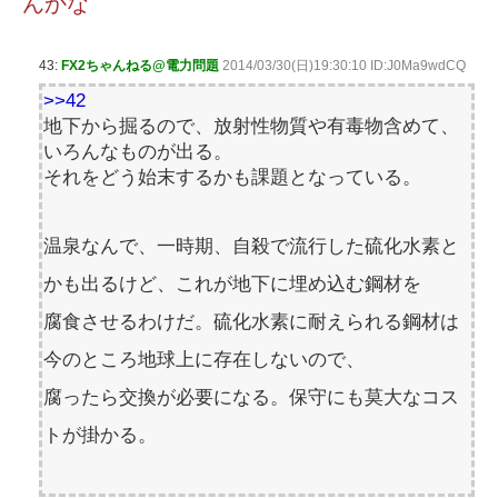
んかな
43:
FX2ちゃんねる@電力問題
2014/03/30(日)19:30:10 ID:J0Ma9wdCQ
>>42
地下から掘るので、放射性物質や有毒物含めて、
いろんなものが出る。
それをどう始末するかも課題となっている。
温泉なんで、一時期、自殺で流行した硫化水素と
かも出るけど、これが地下に埋め込む鋼材を
腐食させるわけだ。硫化水素に耐えられる鋼材は
今のところ地球上に存在しないので、
腐ったら交換が必要になる。保守にも莫大なコス
トが掛かる。