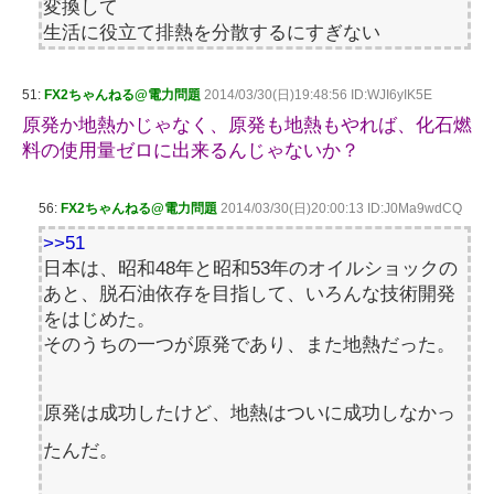
変換して
生活に役立て排熱を分散するにすぎない
51:
FX2ちゃんねる@電力問題
2014/03/30(日)19:48:56 ID:WJI6yIK5E
原発か地熱かじゃなく、原発も地熱もやれば、化石燃
料の使用量ゼロに出来るんじゃないか？
56:
FX2ちゃんねる@電力問題
2014/03/30(日)20:00:13 ID:J0Ma9wdCQ
>>51
日本は、昭和48年と昭和53年のオイルショックの
あと、脱石油依存を目指して、いろんな技術開発
をはじめた。
そのうちの一つが原発であり、また地熱だった。
原発は成功したけど、地熱はついに成功しなかっ
たんだ。