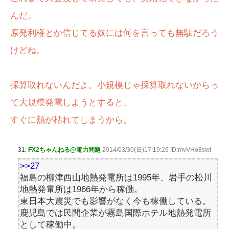
んだ。
原発利権とか信じてる奴には何を言っても無駄だろう
けどね。
採算取れないんだよ。小規模じゃ採算取れないからっ
て大規模発電しようとすると、
すぐに熱が枯れてしまうから。
31:
FX2ちゃんねる@電力問題
2014/03/30(日)17:19:26 ID:mvVHo8swt
>>27
福島の柳津西山地熱発電所は1995年、岩手の松川
地熱発電所は1966年から稼働。
東日本大震災でも影響がなく今も稼働している。
鹿児島では民間企業が霧島国際ホテル地熱発電所
として稼働中。