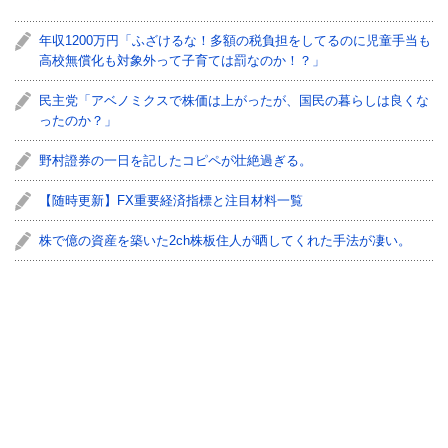
年収1200万円「ふざけるな！多額の税負担をしてるのに児童手当も
高校無償化も対象外って子育ては罰なのか！？」
民主党「アベノミクスで株価は上がったが、国民の暮らしは良くな
ったのか？」
野村證券の一日を記したコピペが壮絶過ぎる。
【随時更新】FX重要経済指標と注目材料一覧
株で億の資産を築いた2ch株板住人が晒してくれた手法が凄い。