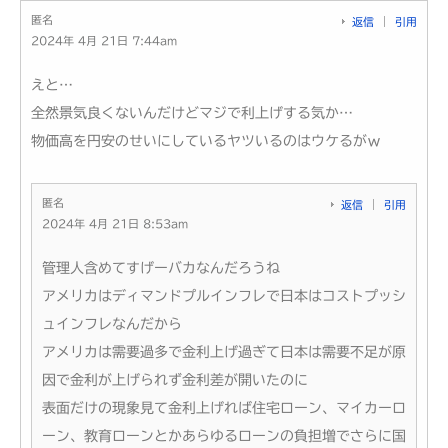
匿名
返信
引用
2024年 4月 21日 7:44am
えと…
全然景気良くないんだけどマジで利上げする気か…
物価高を円安のせいにしているヤツいるのはウケるがｗ
匿名
返信
引用
2024年 4月 21日 8:53am
管理人含めてすげーバカなんだろうね
アメリカはディマンドプルインフレで日本はコストプッシ
ュインフレなんだから
アメリカは需要過多で金利上げ過ぎて日本は需要不足が原
因で金利が上げられず金利差が開いたのに
表面だけの現象見て金利上げれば住宅ローン、マイカーロ
ーン、教育ローンとかあらゆるローンの負担増でさらに国