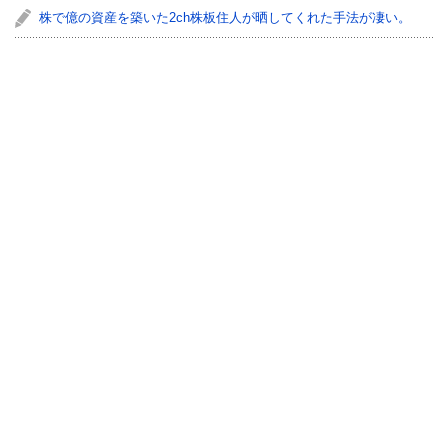
株で億の資産を築いた2ch株板住人が晒してくれた手法が凄い。