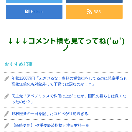
Hatena
RSS
↓
↓
↓
コメント欄も見てってね('ω')
ノ
おすすめ記事
年収1200万円「ふざけるな！多額の税負担をしてるのに児童手当も
高校無償化も対象外って子育ては罰なのか！？」
民主党「アベノミクスで株価は上がったが、国民の暮らしは良くな
ったのか？」
野村證券の一日を記したコピペが壮絶過ぎる。
【随時更新】FX重要経済指標と注目材料一覧