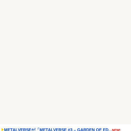
なる。この責任をどう...
NEW!
【悲報】財務省のエース、左遷へ。官邸幹部「政権に協力的でなか
ったから」
NEW!
ジャンポケ斉藤「同意があったんです。本当です。信じて下さい」
←何でこの主張が通ら...
NEW!
Powered by livedoor 相互RSS
METALVERSEが「METALVERSE #3 – GARDEN OF ED...
NEW!