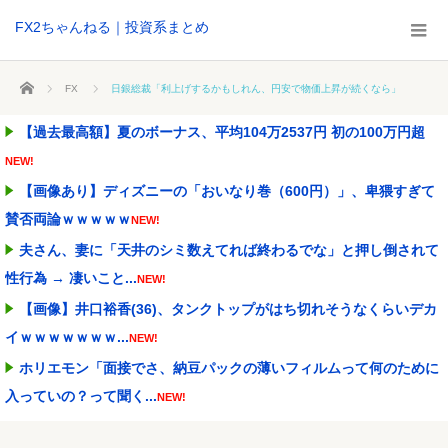
FX2ちゃんねる｜投資系まとめ
ホーム
FX
日銀総裁「利上げするかもしれん、円安で物価上昇が続くなら」
【過去最高額】夏のボーナス、平均104万2537円 初の100万円超
NEW!
【画像あり】ディズニーの「おいなり巻（600円）」、卑猥すぎて
賛否両論ｗｗｗｗｗ
NEW!
夫さん、妻に「天井のシミ数えてれば終わるでな」と押し倒されて
性行為 → 凄いこと...
NEW!
【画像】井口裕香(36)、タンクトップがはち切れそうなくらいデカ
イｗｗｗｗｗｗｗ...
NEW!
ホリエモン「面接でさ、納豆パックの薄いフィルムって何のために
入っていの？って聞く...
NEW!
【正論】岡田斗司夫「人間の本音としてブサイクを見たら不愉快に