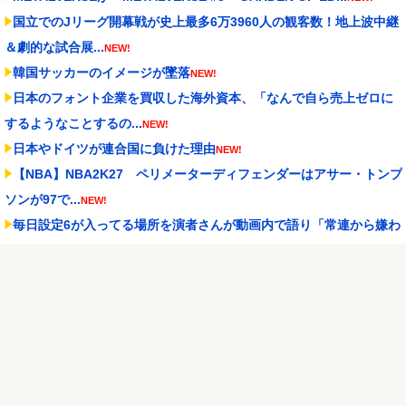
国立でのJリーグ開幕戦が史上最多6万3960人の観客数！地上波中継
＆劇的な試合展...
NEW!
韓国サッカーのイメージが墜落
NEW!
日本のフォント企業を買収した海外資本、「なんで自ら売上ゼロに
するようなことするの...
NEW!
日本やドイツが連合国に負けた理由
NEW!
【NBA】NBA2K27 ペリメーターディフェンダーはアサー・トンプ
ソンが97で...
NEW!
毎日設定6が入ってる場所を演者さんが動画内で語り「常連から嫌わ
れる行為では？」と...
NEW!
最新の日本人が減り、外国人が増えた街市ランキングをご覧下さい
→5位川口市、4位京...
NEW!
Powered by livedoor 相互RSS