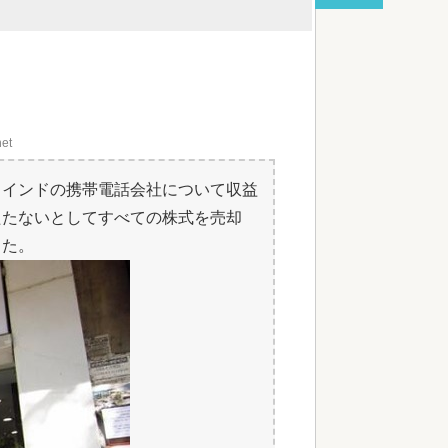
red by livedoor 相互RSS
net
るインドの携帯電話会社について収益
たたないとしてすべての株式を売却
した。