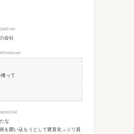
ZDp6D.net
の会社
Xf/TeXeb.net
い捲って
INqmUZ.net
ったな
画を囲い込もうとして硬直化→ジリ貧