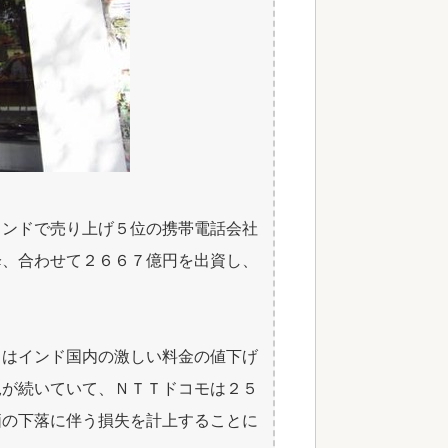
インドで売り上げ５位の携帯電話会社
降、合わせて２６６７億円を出資し、
」はインド国内の激しい料金の値下げ
況が続いていて、ＮＴＴドコモは２５
価の下落に伴う損失を計上することに