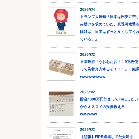
2026/8/4
トランプ大統領「日本は円安に苦
み助けを求めていた、真珠湾攻撃
除けば、日本はずっと良くしてく
ている。」
2026/8/2
日本政府「うおおおお！！9兆円使
って為替介入するぞ！！！」→結
wwwwwwwww
2026/8/2
貯金4000万円貯まってFIREしたい
からオススメの投資教えろ
wwwwww
2026/8/2
【悲報】FIRE達成してた夫婦さ