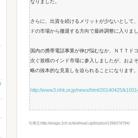
なりました。
ま
さらに、出資を続けるメリットが少ないとして
ドの市場から撤退する方向で最終調整に入りま
国内の携帯電話事業が伸び悩むなか、ＮＴＴド
次ぐ規模のインド市場に参入しましたが、およ
略の抜本的な見直しを迫られることになります
事
http://www3.nhk.or.jp/news/html/20140425/k100
し
引用元:http://anago.2ch.sc/test/read.cgi/bizplus/1398379794/