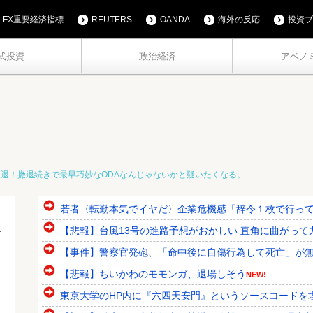
FX重要経済指標
REUTERS
OANDA
海外の反応
投資ブ
式投資
政治経済
アベノ
撤退！撤退続きで最早巧妙なODAなんじゃないかと疑いたくなる。
若者〈転勤本気でイヤだ〉企業危機感「辞令１枚で行っても
【悲報】台風13号の進路予想がおかしい 直角に曲がって
【事件】警察官発砲、「命中後に自傷行為して死亡」が
【悲報】ちいかわのモモンガ、退場しそう
NEW!
東京大学のHP内に『六四天安門』というソースコードを