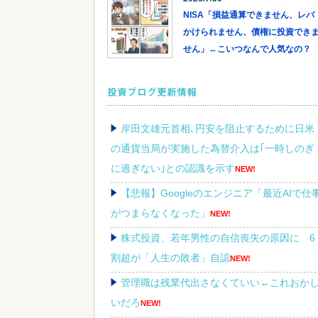
NISA「損益通算できません、レバ
かけられません、債権に投資でき
せん」←こいつなんで人気なの？
投資ブログ更新情報
岸田文雄元首相､円安を阻止するために日米
の通貨当局が実施した為替介入は｢一時しのぎ
に過ぎない｣との認識を示す
NEW!
【悲報】Googleのエンジニア「最近AIで仕
がつまらなくなった」
NEW!
株式投資、若年男性の自信喪失の原因に 6
割超が「人生の敗者」自認
NEW!
管理職は残業代出さなくていい←これおか
いだろ
NEW!