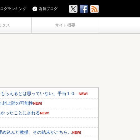
ログランキング
為替ブログ
ミクス
サイト概要
らえるとは思っていない」手当１０...
NEW!
九州上陸の可能性
NEW!
無かったことにされる
NEW!
埋め込んだ教授、その結末がこちら…
NEW!