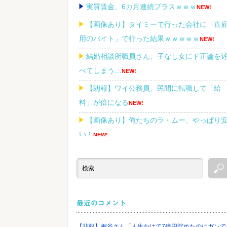
実質賃金、6カ月連続プラスｗｗｗ
NEW!
【画像あり】タイミーで行った会社に「直
用のバイト」で行った結果ｗｗｗｗｗ
NEW!
結婚相談所職員さん、子なし女にド正論を
べてしまう…
NEW!
【朗報】ワイ公務員、民間に転職して「給
料」が倍になる
NEW!
【画像あり】俺たちのラ・ムー、やっぱり
い！
NEW!
Powered by livedoor 相互RSS
最近のコメント
【悲報】桐谷さん「人生かけて7億円貯めたのにガンで