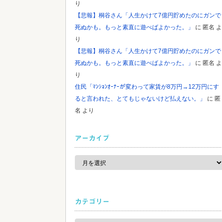
り
【悲報】桐谷さん「人生かけて7億円貯めたのにガンで
死ぬかも。もっと素直に遊べばよかった。」
に
匿名
よ
り
【悲報】桐谷さん「人生かけて7億円貯めたのにガンで
死ぬかも。もっと素直に遊べばよかった。」
に
匿名
よ
り
住民「ﾏﾝｼｮﾝｵｰﾅｰが変わって家賃が8万円→12万円にす
ると言われた、とてもじゃないけど払えない。」
に
匿
名
より
アーカイブ
ア
ー
カ
イ
ブ
カテゴリー
カ