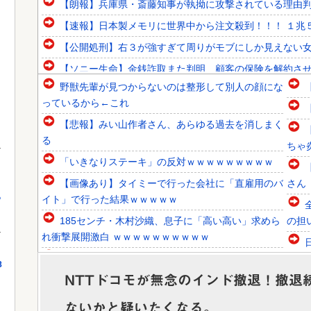
【朗報】兵庫県・斎藤知事が執拗に攻撃されている理由判明
【速報】日本製メモリに世界中から注文殺到！！！ １兆
【公開処刑】右３が強すぎて周りがモブにしか見えない女子の集
【ソニー生命】金銭詐取また判明 顧客の保険を解約さ
野獣先輩が見つからないのは整形して別人の顔にな
韓国人「青年失業率7.0%の韓国で日本が韓国人の海外就業
っているから←これ
韓国人「トヨタが2027年に次世代ハイブリッドバッテリーを
【悲報】みい山作者さん、あらゆる過去を消しまく
韓国人「海上自衛隊護衛艦ちょうかいによるトマホーク巡航
る
ちゃ炎
「いきなりステーキ」の反対ｗｗｗｗｗｗｗｗｗ
【画像あり】タイミーで行った会社に「直雇用のバ
さん
っ
イト」で行った結果ｗｗｗｗｗ
Powered by livedoor 相互RSS
185センチ・木村沙織、息子に「高い高い」求めら
の担
れ衝撃展開激白 ｗｗｗｗｗｗｗｗｗｗ
日本「熊本地震（震度7」イオンモール熊本「LPG
しい
8
漏れて爆発（液化石油ｶﾞｽ」日本「爆...
NTTドコモが無念のインド撤退！撤退
【察し】佐賀のブランドいちご「いちごさん」の苗
しい
ないかと疑いたくなる。