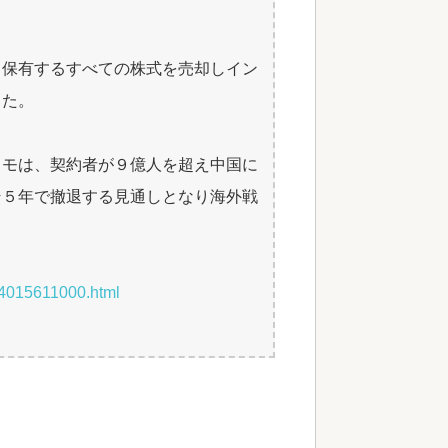
、保有するすべての株式を売却しイン
した。
コモは、契約者が９億人を超え中国に
そ５年で撤退する見通しとなり海外戦
。
14015611000.html