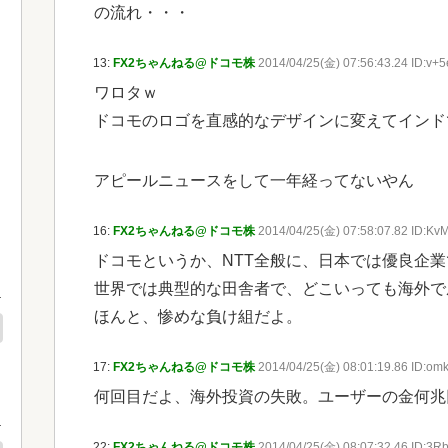
の流れ・・・
13:
FX2ちゃんねる@ドコモ株
2014/04/25(金) 07:56:43.24 ID:v+5e
ワロタｗ
ドコモのロゴを直感的なデザインに変えてインド
アピールニュースをして一年経ってないやん
16:
FX2ちゃんねる@ドコモ株
2014/04/25(金) 07:58:07.82 ID:Kv
ドコモというか、NTT全般に、日本では優良企業
世界では典型的な田舎者で、どこいっても海外で
ほんと、惨めな負け組だよ。
17:
FX2ちゃんねる@ドコモ株
2014/04/25(金) 08:01:19.86 ID:omk
何回目だよ、海外投資の失敗。ユーザーの金何兆
22:
FX2ちゃんねる@ドコモ株
2014/04/25(金) 08:07:32.46 ID:3R