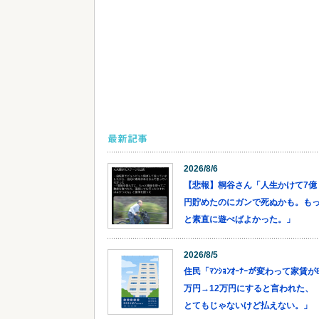
最新記事
2026/8/6
【悲報】桐谷さん「人生かけて7億
円貯めたのにガンで死ぬかも。も
と素直に遊べばよかった。」
2026/8/5
住民「ﾏﾝｼｮﾝｵｰﾅｰが変わって家賃が
万円→12万円にすると言われた、
とてもじゃないけど払えない。」