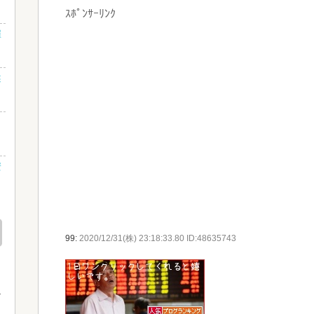
ｽﾎﾟﾝｻｰﾘﾝｸ
雇
述
安
99:
2020/12/31(株) 23:18:33.80 ID:48635743