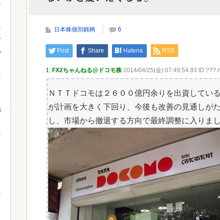
が何者かに2000株盗まれる
し
日本株個別銘柄
6
を
Powe
Powered by livedoor 相互RSS
れ
Post
Share
Hatena
RSS
1:
FX2ちゃんねる@ドコモ株
2014/04/25(金) 07:49:54.93 ID:???.
ＮＴＴドコモは２６００億円余りを出資してい
が計画を大きく下回り、今後も改善の見通しが
果
し、市場から撤退する方向で最終調整に入りま