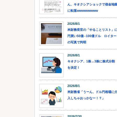
ん、キオクシアショックで借金地
に転落wwwwwwwww
2026/8/1
米財務長官の「やることリスト」
円買い50億─100億ドル ロイター
の写真で判明
2026/8/1
キオクシア、1株→3株に株式分割
を決定！
2026/8/1
米財務省「うーん、ドル円相場に
入しちゃおっかなー！？」
2026/7/30