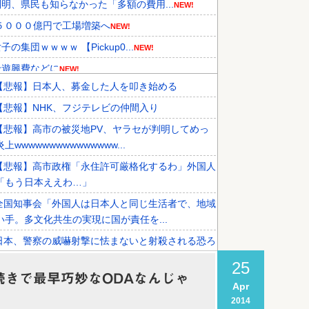
、県民も知らなかった「多額の費用...
NEW!
５０００億円で工場増築へ
NEW!
団ｗｗｗｗ 【Pickup0...
NEW!
せ遊興費などに
NEW!
【悲報】日本人、募金した人を叩き始める
先国家で1位に！」→「日本の手...
NEW!
【悲報】NHK、フジテレビの仲間入り
導入へ！最大1000kmの航...
NEW!
【悲報】高市の被災地PV、ヤラセが判明してめっ
ミサイルの実射試験に韓国人が衝撃...
上wwwwwwwwwwwwwww...
【悲報】高市政権「永住許可厳格化するわ」外国人
「もう日本ええわ…」
全国知事会「外国人は日本人と同じ生活者で、地域
い手。多文化共生の実現に国が責任を...
日本、警察の威嚇射撃に怯まないと射殺される恐ろ
国になる…
25
続きで最早巧妙なODAなんじゃ
【正論】有吉「『俺テレビ見ない』って言う奴おか
Apr
だろ。団子屋で『団子食べない』って...
2014