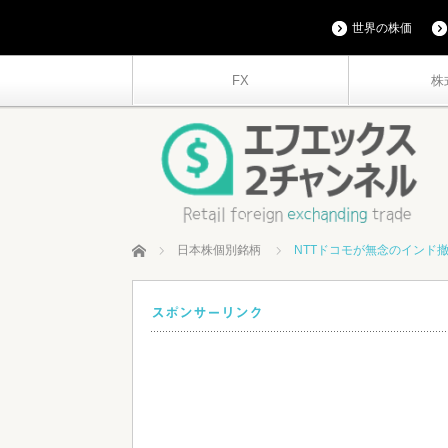
世界の株価
FX
株
ホーム
日本株個別銘柄
NTTドコモが無念のインド
スポンサーリンク