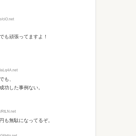
/ciO.net
でも頑張ってますよ！
MaLq4A.net
でも、
成功した事例ない。
/RtLN.net
円も無駄になってるぞ。
bG6Hlq.net