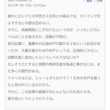
名無しの投資家さん
返信
引用
2014年 7月 12日 12:07pm
確かにロシアとの天然ガス交渉との絡みでは、タイミングが
よすぎるとの感は否めない。
それに、商業開発にこぎ付けたというのが、いったいどのレ
ベルのことを指すのか、詳細が不明だ。
他の記事に、重慶市の石油井戸の数が８２本という記述があ
ったが、大量生産のための井戸としては、圧倒的に少ない。
試験生産に成功したというレベルではないか?
もしそうだとすると実際の商用生産を軌道に乗せるには、ま
だ多くの関門がある。
アメリカなどは、シェールガスだけで１１万本の井戸を掘っ
たと言われているのだから。
それに、この記事の続報がほとんどないのも気になる。
様子見というところだろうな。