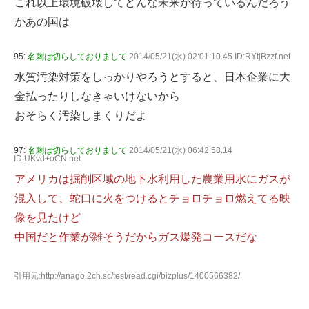
これ以上環境破壊してどんな未来が待っているんだろう
かあの国は
95:
名刺は切らしておりまして
2014/05/21(水) 02:01:10.45 ID:RYtjBzzf.net
水質汚染対策をしっかりやろうとすると、日本企業に大
金払ったりしなきゃいけないから
おそらく汚染しまくりだよ
97:
名刺は切らしておりまして
2014/05/21(水) 06:42:58.14
ID:UKvd+oCN.net
アメリカは掘削区域の地下水利用した農業用水にガスが
混入して、蛇口に火をつけるとチョロチョロ燃えてる映
像を見たけど
中国だと作業が雑そうだからガス爆発コースだな
引用元:http://anago.2ch.sc/test/read.cgi/bizplus/1400566382/