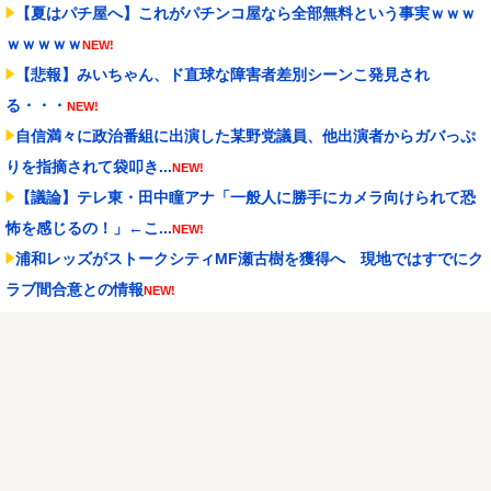
【夏はパチ屋へ】これがパチンコ屋なら全部無料という事実ｗｗｗ
ｗｗｗｗｗ
NEW!
【悲報】みいちゃん、ド直球な障害者差別シーンこ発見され
る・・・
NEW!
自信満々に政治番組に出演した某野党議員、他出演者からガバっぷ
りを指摘されて袋叩き...
NEW!
【議論】テレ東・田中瞳アナ「一般人に勝手にカメラ向けられて恐
怖を感じるの！」←こ...
NEW!
浦和レッズがストークシティMF瀬古樹を獲得へ 現地ではすでにク
ラブ間合意との情報
NEW!
アクセルワールド パチンコ｜初打ち評価＆感想、Twitter報告まとめ
NEW!
【朗報】Forbes「初代Nintendo Switch、PS2の記録更新に王
手...
NEW!
【酷暑】今年の暑さピーク終了か？今週から気温も「30℃未満」が
続出になるかも
NEW!