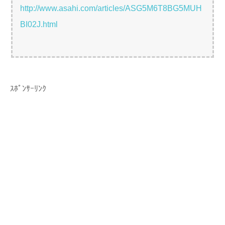
http://www.asahi.com/articles/ASG5M6T8BG5MUH
BI02J.html
ｽﾎﾟﾝｻｰﾘﾝｸ