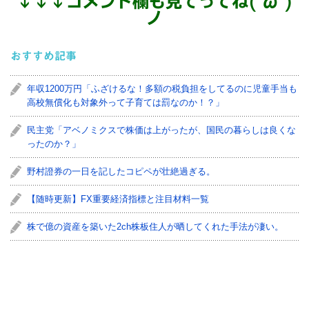
↓
↓
↓
コメント欄も見てってね('ω')
ノ
おすすめ記事
年収1200万円「ふざけるな！多額の税負担をしてるのに児童手当も
高校無償化も対象外って子育ては罰なのか！？」
民主党「アベノミクスで株価は上がったが、国民の暮らしは良くな
ったのか？」
野村證券の一日を記したコピペが壮絶過ぎる。
【随時更新】FX重要経済指標と注目材料一覧
株で億の資産を築いた2ch株板住人が晒してくれた手法が凄い。