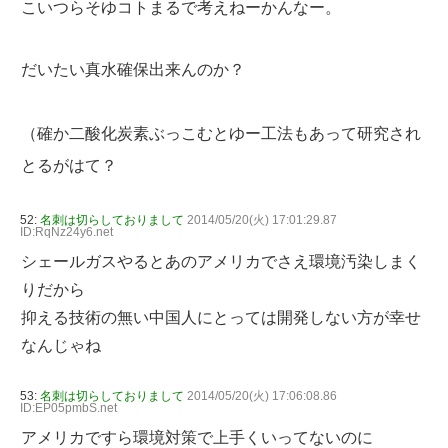
こいつらそゆコトまるで考えねーかんなー。
だいたい真水確保出来んのか？
（確か二酸化炭素ぶっこむとゆー工法もあって研究され
とるがはて？
52:
名刺は切らしておりまして
2014/05/20(火) 17:01:29.87
ID:RqNz24y6.net
シェールガスやるとあのアメリカでさえ環境汚染しまく
りだから
抑える技術の無い中国人にとっては開発しない方が幸せ
なんじゃね
53:
名刺は切らしておりまして
2014/05/20(火) 17:06:08.86
ID:EP05pmbS.net
アメリカですら環境対策で上手くいってないのに