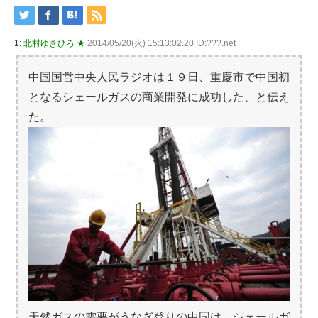
1:
北村ゆきひろ ★
2014/05/20(火) 15:13:02.20 ID:???.net
中国国営中央人民ラジオは１９日、重慶市で中国初
となるシェールガスの商業開発に成功した、と伝え
た。
天然ガスの需要がうなぎ登りの中国は、シェールガ