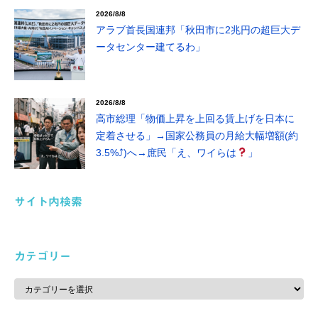
2026/8/8
アラブ首長国連邦「秋田市に2兆円の超巨大デ
ータセンター建てるわ」
2026/8/8
高市総理「物価上昇を上回る賃上げを日本に
定着させる」→国家公務員の月給大幅増額(約
3.5%⤴)へ→庶民「え、ワイらは
」
サイト内検索
カテゴリー
カ
テ
ゴ
リ
ー