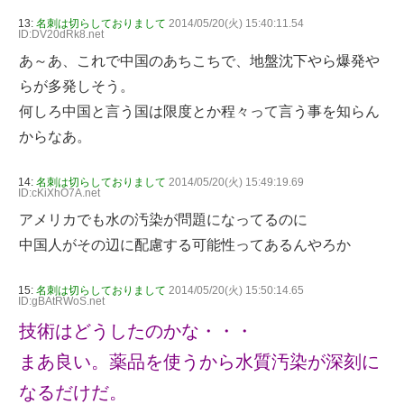
13:
名刺は切らしておりまして
2014/05/20(火) 15:40:11.54
ID:DV20dRk8.net
あ～あ、これで中国のあちこちで、地盤沈下やら爆発や
らが多発しそう。
何しろ中国と言う国は限度とか程々って言う事を知らん
からなあ。
14:
名刺は切らしておりまして
2014/05/20(火) 15:49:19.69
ID:cKiXhO7A.net
アメリカでも水の汚染が問題になってるのに
中国人がその辺に配慮する可能性ってあるんやろか
15:
名刺は切らしておりまして
2014/05/20(火) 15:50:14.65
ID:gBAtRWoS.net
技術はどうしたのかな・・・
まあ良い。薬品を使うから水質汚染が深刻に
なるだけだ。