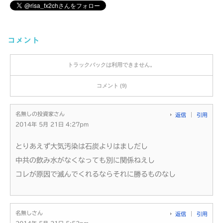
コメント
トラックバックは利用できません。
コメント (9)
名無しの投資家さん
返信
引用
2014年 5月 21日 4:27pm
とりあえず大気汚染は石炭よりはましだし
中共の飲み水がなくなっても別に関係ねえし
コレが原因で滅んでくれるならそれに勝るものなし
名無しさん
返信
引用