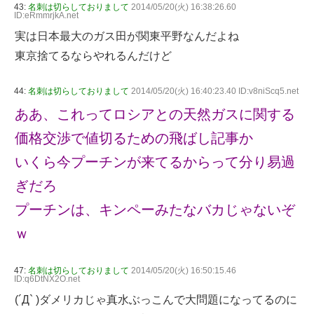
43:
名刺は切らしておりまして
2014/05/20(火) 16:38:26.60
ID:eRmmrjkA.net
実は日本最大のガス田が関東平野なんだよね
東京捨てるならやれるんだけど
44:
名刺は切らしておりまして
2014/05/20(火) 16:40:23.40 ID:v8niScq5.net
ああ、これってロシアとの天然ガスに関する
価格交渉で値切るための飛ばし記事か
いくら今プーチンが来てるからって分り易過
ぎだろ
プーチンは、キンペーみたなバカじゃないぞ
ｗ
47:
名刺は切らしておりまして
2014/05/20(火) 16:50:15.46
ID:q6DtNX2O.net
(´Д` )ダメリカじゃ真水ぶっこんで大問題になってるのに