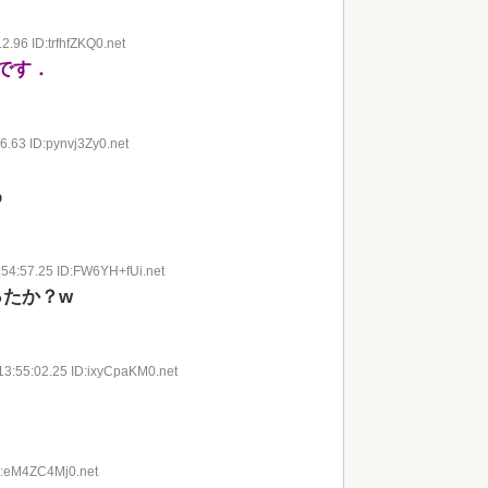
2.96 ID:trfhfZKQ0.net
です．
6.63 ID:pynvj3Zy0.net
わ
:54:57.25 ID:FW6YH+fUi.net
たか？w
13:55:02.25 ID:ixyCpaKM0.net
D:eM4ZC4Mj0.net