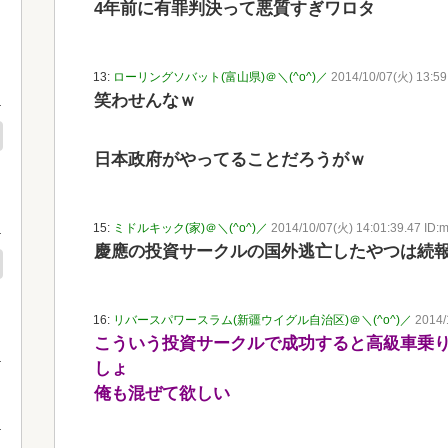
4年前に有罪判決って悪質すぎワロタ
13:
ローリングソバット(富山県)＠＼(^o^)／
2014/10/07(火) 13:59
笑わせんなｗ
日本政府がやってることだろうがｗ
15:
ミドルキック(家)＠＼(^o^)／
2014/10/07(火) 14:01:39.47 ID:
慶應の投資サークルの国外逃亡したやつは続
16:
リバースパワースラム(新疆ウイグル自治区)＠＼(^o^)／
2014/
こういう投資サークルで成功すると高級車乗
しょ
俺も混ぜて欲しい