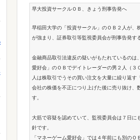
早大投資サークルＯＢ、きょう刑事告発へ
早稲田大学の「投資サークル」のＯＢ２人が、
が強まり、証券取引等監視委員会が刑事告発す
獄
金融商品取引法違反の疑いがもたれているのは
愛好会」のＯＢでデイトレーダーの男２人（３
に
人は株取引でうその買い注文を大量に繰り返す
会社の株価を不正につり上げた後に売り抜け、
す。
大筋で容疑を認めていて、監視委員会は７日に
針です。
「マネーゲーム愛好会」では４年前にも別のＯ