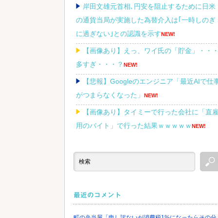
岸田文雄元首相､円安を阻止するために日米
の通貨当局が実施した為替介入は｢一時しのぎ
に過ぎない｣との認識を示す
NEW!
【画像あり】えっ、ワイ氏の「貯金」・・
多すぎ・・・？
NEW!
【悲報】Googleのエンジニア「最近AIで仕
がつまらなくなった」
NEW!
【画像あり】タイミーで行った会社に「直
用のバイト」で行った結果ｗｗｗｗｗ
NEW!
結婚相談所職員さん、子なし女にド正論を
べてしまう…
NEW!
最近のコメント
Powered by livedoor 相互RSS
町の弁当屋「申し訳ないが消費税1%になったらその分