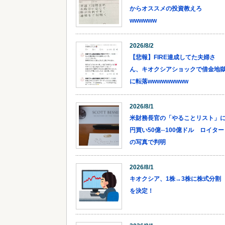
からオススメの投資教えろ
wwwwww
2026/8/2
【悲報】FIRE達成してた夫婦さ
ん、キオクシアショックで借金地
に転落wwwwwwwww
2026/8/1
米財務長官の「やることリスト」
円買い50億─100億ドル ロイター
の写真で判明
2026/8/1
キオクシア、1株→3株に株式分割
を決定！