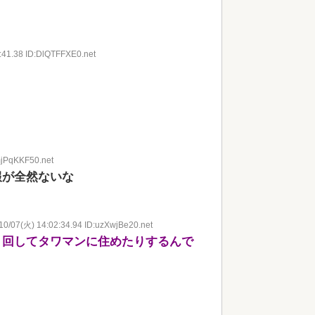
:41.38 ID:DlQTFFXE0.net
mjPqKKF50.net
報が全然ないな
10/07(火) 14:02:34.94 ID:uzXwjBe20.net
り回してタワマンに住めたりするんで