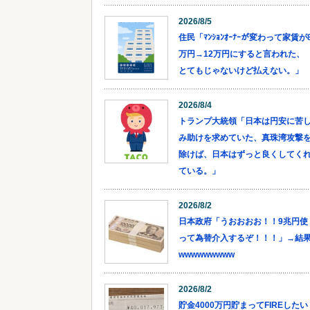
2026/8/5
住民「ﾏﾝｼｮﾝｵｰﾅｰが変わって家賃が
万円→12万円にすると言われた、
とてもじゃないけど払えない。」
2026/8/4
トランプ大統領「日本は円安に苦
み助けを求めていた、真珠湾攻撃
除けば、日本はずっと良くしてく
ている。」
2026/8/2
日本政府「うおおおお！！9兆円使
って為替介入するぞ！！！」→結
wwwwwwwww
2026/8/2
貯金4000万円貯まってFIREしたい