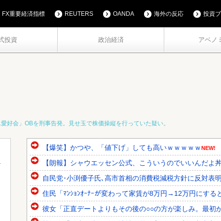
FX重要経済指標
REUTERS
OANDA
海外の反応
投資ブ
式投資
政治経済
アベノ
愛好会」OBを刑事告発。見せ玉で株価操縦を行っていた疑い。
【爆笑】かつや、「値下げ」しても高いｗｗｗｗｗ
NEW!
【朗報】シャウエッセン公式、こういうのでいいんだよ
自民党･小渕優子氏､高市首相の消費税減税方針に反対表明 ｢
住民「ﾏﾝｼｮﾝｵｰﾅｰが変わって家賃が8万円→12万円にする
彼女「正直デートよりもその後の○○の方が楽しみ。最初か