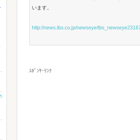
います。
介
http://news.tbs.co.jp/newseye/tbs_newseye2316
性
ｽﾎﾟﾝｻｰﾘﾝｸ
め