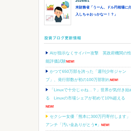
2026/8/1
米財務省「うーん、ドル円相場に
入しちゃおっかなー！？」
投資ブログ更新情報
AIが指示なくサイバー攻撃 英政府機関の
能評価試験
NEW!
かつて650万部を誇った「週刊少年ジャン
プ」、発行部数が初の100万部割れ
NEW!
「Linuxで十分じゃね…？」世界が気付き始
る Linuxの市場シェアが初めて10%超える
NEW!
セクシー女優「熊本に300万円寄付します」
アンチ「汚い金ありがとう♥」
NEW!