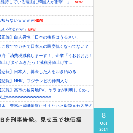
持している理由に韓国人が衝撃！」...
NEW!
も知らないｗｗｗｗ
NEW!
○い沙汰だぞ」
NEW!
【正論】白人男性「日本の接客はうるさい」
ｗ
NEW!
ここ数年でガチで日本人の民度低くなってない？
先国家で1位に！」→「日本の手...
NEW!
政府「消費税減税しまーす！」企業「うおおおお！
導入へ！最大1000kmの航...
NEW!
値上げタイムきたっ！減税分値上げす...
【悲報】日本人、募金した人を叩き始める
【悲報】NHK、フジテレビの仲間入り
【悲報】高市の被災地PV、ヤラセが判明してめっ
上wwwwwwwwwwwwwww...
日本、警察の威嚇射撃に怯まないと射殺される恐ろ
国になる…
8
Bを刑事告発。見せ玉で株価操
Oct
2014