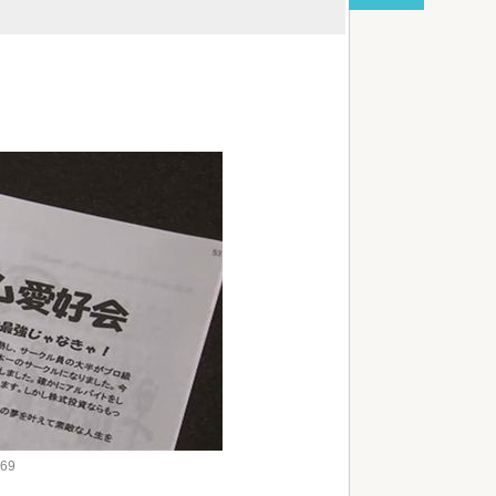
red by livedoor 相互RSS
.69