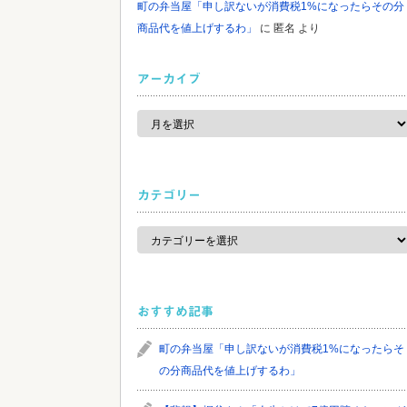
町の弁当屋「申し訳ないが消費税1%になったらその分
商品代を値上げするわ」
に
匿名
より
アーカイブ
ア
ー
カ
イ
ブ
カテゴリー
カ
テ
ゴ
リ
ー
おすすめ記事
町の弁当屋「申し訳ないが消費税1%になったらそ
の分商品代を値上げするわ」