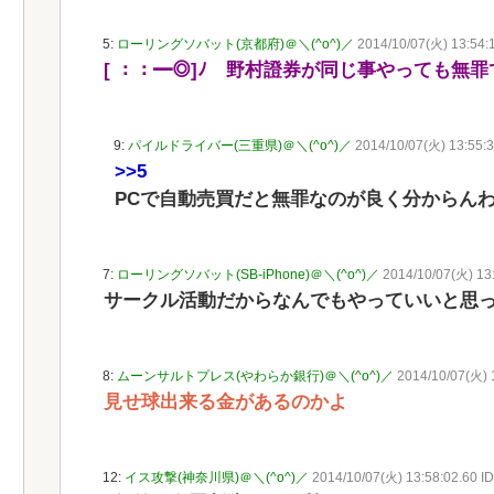
5:
ローリングソバット(京都府)＠＼(^o^)／
2014/10/07(火) 13:54:1
[ ：：━◎]ﾉ 野村證券が同じ事やっても無罪
9:
パイルドライバー(三重県)＠＼(^o^)／
2014/10/07(火) 13:55:3
>>5
PCで自動売買だと無罪なのが良く分からん
7:
ローリングソバット(SB-iPhone)＠＼(^o^)／
2014/10/07(火) 13
サークル活動だからなんでもやっていいと思っ
8:
ムーンサルトプレス(やわらか銀行)＠＼(^o^)／
2014/10/07(火) 
見せ球出来る金があるのかよ
12:
イス攻撃(神奈川県)＠＼(^o^)／
2014/10/07(火) 13:58:02.60 I