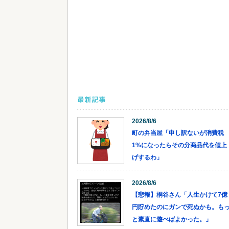
最新記事
2026/8/6
町の弁当屋「申し訳ないが消費税
1%になったらその分商品代を値上
げするわ」
2026/8/6
【悲報】桐谷さん「人生かけて7億
円貯めたのにガンで死ぬかも。も
と素直に遊べばよかった。」