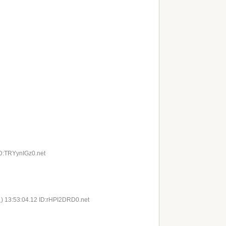
ID:TRYynIGz0.net
) 13:53:04.12 ID:rHPI2DRD0.net