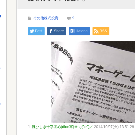
【速報】NHK職員が番組出演者から性被害
Powe
8
その他株式投資
9
Powered by livedoor 相互RSS
Post
Share
Hatena
RSS
し
を
れ
果
1:
腕ひしぎ十字固め(dion軍)＠＼(^o^)／
2014/10/07(火) 13:51:29