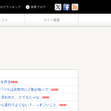
ログランキング
為替ブログ
ミクス
サイト概要
丼を作る
NEW!
ツケは次世代に｣｢私が知って...
NEW!
と言われた、とてもじゃな...
NEW!
ら直行でよくない？」→すごいこと...
NEW!