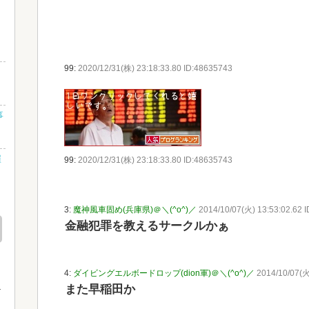
99:
2020/12/31(株) 23:18:33.80 ID:48635743
・
事
雇
99:
2020/12/31(株) 23:18:33.80 ID:48635743
述
3:
魔神風車固め(兵庫県)＠＼(^o^)／
2014/10/07(火) 13:53:02.62 
金融犯罪を教えるサークルかぁ
4:
ダイビングエルボードロップ(dion軍)＠＼(^o^)／
2014/10/07(火
また早稲田か