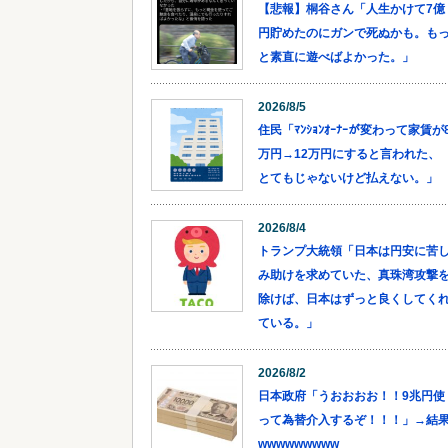
【悲報】桐谷さん「人生かけて7億
円貯めたのにガンで死ぬかも。も
と素直に遊べばよかった。」
2026/8/5
住民「ﾏﾝｼｮﾝｵｰﾅｰが変わって家賃が
万円→12万円にすると言われた、
とてもじゃないけど払えない。」
2026/8/4
トランプ大統領「日本は円安に苦
み助けを求めていた、真珠湾攻撃
除けば、日本はずっと良くしてく
ている。」
2026/8/2
日本政府「うおおおお！！9兆円使
って為替介入するぞ！！！」→結
wwwwwwwww