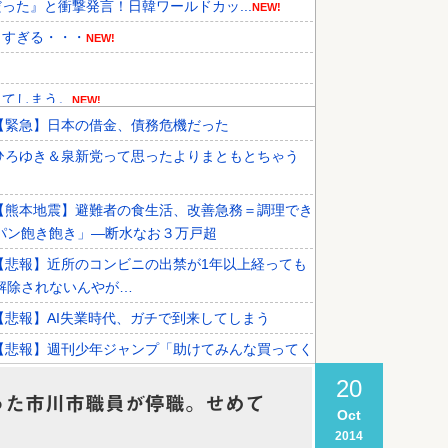
た』と衝撃発言！日韓ワールドカッ...
NEW!
トすぎる・・・
NEW!
してしまう。
NEW!
【緊急】日本の借金、債務危機だった
した」←アニメの当てつけにしか見...
NEW!
ひろゆき＆泉新党って思ったよりまともとちゃう
『韓国に奪われた』と欧州の大手...
NEW!
祥事を詳細に報道！」→「国際的ス...
NEW!
【熊本地震】避難者の食生活、改善急務＝調理でき
パン飽き飽き」―断水なお３万戸超
【悲報】近所のコンビニの出禁が1年以上経っても
解除されないんやが…
【悲報】AI失業時代、ガチで到来してしまう
【悲報】週刊少年ジャンプ「助けてみんな買ってく
いの」
20
った市川市職員が停職。せめて
【朗報】誤って脳幹を摘出された女性､重篤な植物
Oct
だが､意識は正常で何かを思考してい...
2014