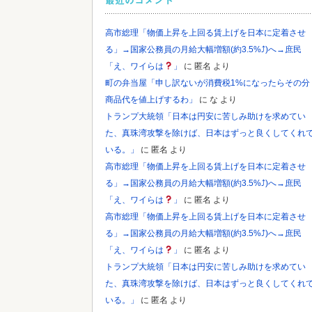
最近のコメント
高市総理「物価上昇を上回る賃上げを日本に定着させ
る」→国家公務員の月給大幅増額(約3.5%⤴)へ→庶民
Powered by livedoor 相互RSS
「え、ワイらは
」
に
匿名
より
町の弁当屋「申し訳ないが消費税1%になったらその分
商品代を値上げするわ」
に
な
より
トランプ大統領「日本は円安に苦しみ助けを求めてい
た、真珠湾攻撃を除けば、日本はずっと良くしてくれ
いる。」
に
匿名
より
高市総理「物価上昇を上回る賃上げを日本に定着させ
る」→国家公務員の月給大幅増額(約3.5%⤴)へ→庶民
「え、ワイらは
」
に
匿名
より
高市総理「物価上昇を上回る賃上げを日本に定着させ
る」→国家公務員の月給大幅増額(約3.5%⤴)へ→庶民
「え、ワイらは
」
に
匿名
より
トランプ大統領「日本は円安に苦しみ助けを求めてい
た、真珠湾攻撃を除けば、日本はずっと良くしてくれ
いる。」
に
匿名
より