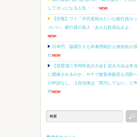
してガンになる人生・・・
NEW!
【悲報】ワイ「半沢直樹みたいな銀行員カ
コいい」銀行員の友人「あんな奴居ねえよ」
NEW!
日本円、協調介入も米雇用統計も無効化の
れ
NEW!
【琵琶湖三市同時花火大会】花火大会は本
に開催されるのか…ＨＰで観覧券販売も消防
の申請なし、３自治体は「関与してない」と
明
NEW!
【朗報】ヒカキンなんと「実質200万円以上
の支援物資」を寄付してしまう
NEW!
イーロン・マスク←世界一の金持ちなのに
んかあんまり「羨ましい」と感じない理由
NEW