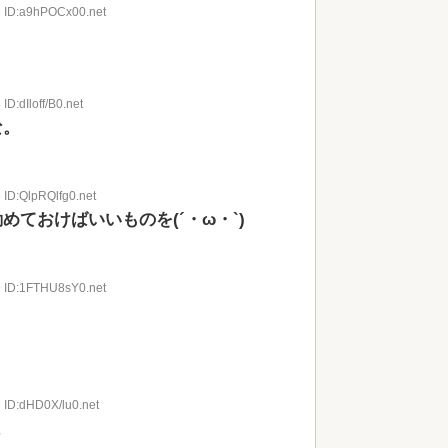
2 ID:a9hPOCx00.net
ID:dIloff/B0.net
な。
 ID:QlpRQlfg0.net
ておけばいいものを(´・ω・`)
9 ID:1FTHU8sY0.net
 ID:dHD0X/lu0.net
よ