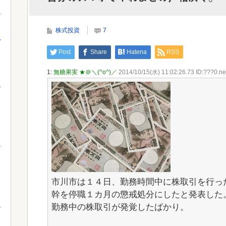
株式投資
7
え
Powered by livedoor 相互RSS
Powe
Post
Share
Hatena
RSS
1:
無糖果実 ★＠＼(^o^)／
2014/10/15(水) 11:02:26.73 ID:???0.ne
市川市は１４日、勤務時間中に株取引を行っ
幹を停職１カ月の懲戒処分にしたと発表した
勤務中の株取引が発覚したばかり。