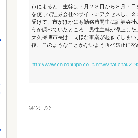
市によると、主幹は７月２３日から８月７日
っ
を使って証券会社のサイトにアクセスし、２
受けて、市がほかにも勤務時間中に証券会社
うか調べていたところ、男性主幹が浮上した
大久保博市長は「同様な事案が起きてしまい
8
後、このようなことがないよう再発防止に努
http://www.chibanippo.co.jp/news/national/21
し
を
れ
ｽﾎﾟﾝｻｰﾘﾝｸ
果