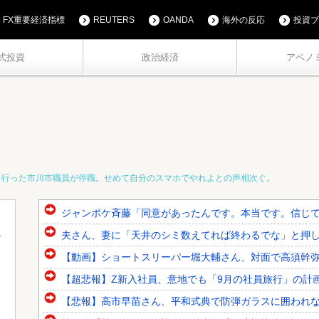
FX重要経済指標
REUTERS
OANDA
海外の反応
投資ブ
式投資
政治経済
アベノ
を行った市川市職員が停職。せめて自分のスマホでやれよとの声相次ぐ。
ジャンポケ斉藤「同意があったんです。本当です。信じて下
夫さん、妻に「天井のシミ数えてれば終わるでな」と押し倒さ
【動画】ショートスリーパー堀大輔さん、対面で高須幹弥氏
【超悲報】Z新入社員、意地でも「9月の社員旅行」の計
【悲報】高市早苗さん、平和式典で防弾ガラスに囲われ