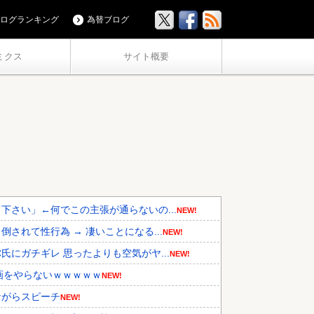
ログランキング
為替ブログ
ミクス
サイト概要
さい」←何でこの主張が通らないの...
NEW!
れて性行為 → 凄いことになる...
NEW!
にガチギレ 思ったよりも空気がヤ...
NEW!
画をやらないｗｗｗｗｗ
NEW!
ながらスピーチ
NEW!