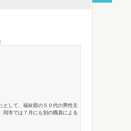
red by livedoor 相互RSS
t
たとして、福祉部の５０代の男性主
。同市では７月にも別の職員による