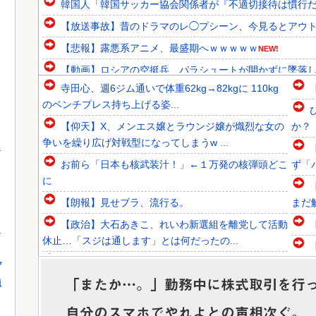
韓国人「韓国サッカー協会関係者が『不適切接待は慣行だっ
【放送事故】昔のドラマのレ◯プシーン、今見るとアウ
【悲報】露悪系アニメ、最盛期へｗｗｗｗｗ
NEW!
【動画】ロシアの空挺兵、パラシュートが開かずに墜落
寺田心、週6ジム通いで体重62kg→82kgに 110kg
【悲報】ワンダンス作者「手書きでダンスアニメ描いてみま
のベンチプレス持ち上げる姿...
韓国人「不適切接待疑惑、2002年イタリア・スペイン戦で
【仰天】X、メンエス嬢とラウンジ嬢が熾烈な女の
か？
韓国人「フランスの有力紙も大韓サッカー協会前代未聞の不
争いを繰り広げ対戦型になってしまうw ...
お前ら「日本も核武装汁！」←１万発の核弾頭どこ
ず「
に
」
【朗報】見せブラ、流行る。
まだ
Powered by livedoor 相互RSS
【政治】大石あきこ、れいわ新選組を離党して活動
休止…「スジは通します」とは何だったの...
幕末のスピード感は異常
れな
げ
「またか…。」勤務中に株式取引を行
員
【緊急】サウジアラビアとパキスタン、トルコ３カ
国 相互防衛協定締結
状態
自分のスマホでやれよとの声相次ぐ。