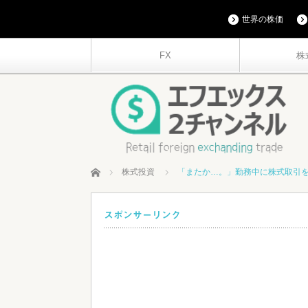
世界の株価
FX
株
ホーム
株式投資
「またか…。」勤務中に株式取引
スポンサーリンク