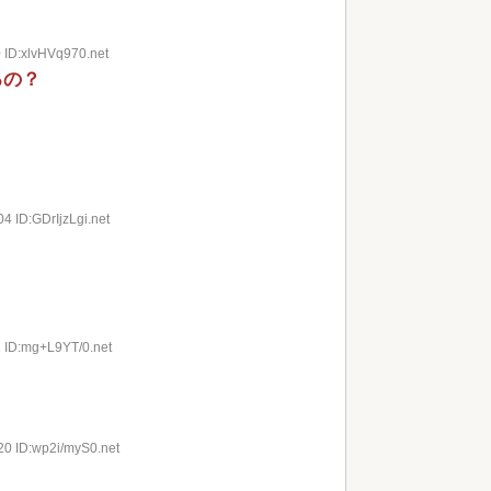
 ID:xlvHVq970.net
るの？
4 ID:GDrIjzLgi.net
1 ID:mg+L9YT/0.net
20 ID:wp2i/myS0.net