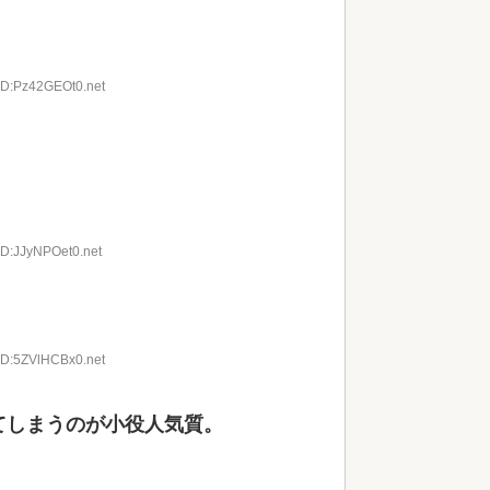
ID:Pz42GEOt0.net
ID:JJyNPOet0.net
ID:5ZVlHCBx0.net
てしまうのが小役人気質。