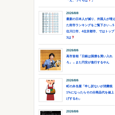
「え、ワイらは
」
2026/8/8
最新の日本人が減り、外国人が増
た街市ランキングをご覧下さい→5
位川口市、4位京都市、ではトップ
3は
2026/8/6
高市首相「日銀は国債を買い入れ
ろ」←また円安が進行するやん
2026/8/6
町の弁当屋「申し訳ないが消費税
1%になったらその分商品代を値上
げするわ」
2026/8/6