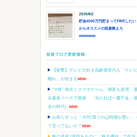
2026/8/2
貯金4000万円貯まってFIREしたい
からオススメの投資教えろ
wwwwww
投資ブログ更新情報
【衝撃】テレビ大好き高齢者世代も「テレ
離れ」が始まる
NEW!
”サ終” 相次ぐスマホゲーム、倒産も急増 
去最多ペースで推移 「当たれば一攫千金」
去の時代に
NEW!
お前らずっと「今PC買うのは時期が悪い」
て言ってないか？
NEW!
株の資産7億円あるのに「株主優待」で生活