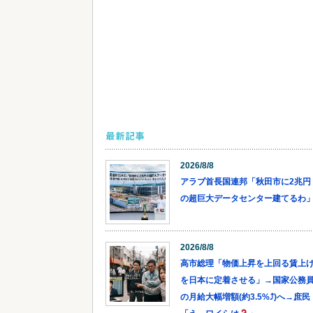
最新記事
2026/8/8
アラブ首長国連邦「秋田市に2兆円
の超巨大データセンター建てるわ
2026/8/8
高市総理「物価上昇を上回る賃上
を日本に定着させる」→国家公務
の月給大幅増額(約3.5%⤴)へ→庶民