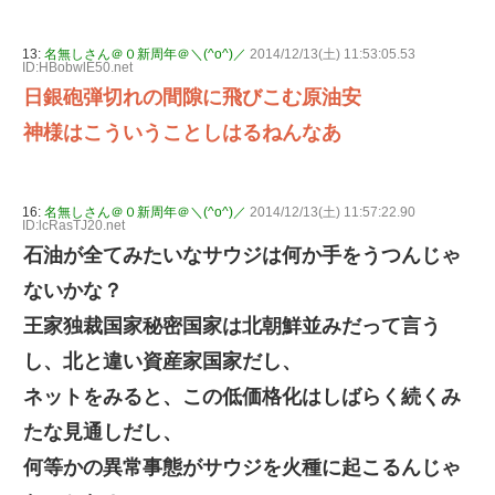
13:
名無しさん＠０新周年＠＼(^o^)／
2014/12/13(土) 11:53:05.53
ID:HBobwlE50.net
日銀砲弾切れの間隙に飛びこむ原油安
神様はこういうことしはるねんなあ
16:
名無しさん＠０新周年＠＼(^o^)／
2014/12/13(土) 11:57:22.90
ID:lcRasTJ20.net
石油が全てみたいなサウジは何か手をうつんじゃ
ないかな？
王家独裁国家秘密国家は北朝鮮並みだって言う
し、北と違い資産家国家だし、
ネットをみると、この低価格化はしばらく続くみ
たな見通しだし、
何等かの異常事態がサウジを火種に起こるんじゃ