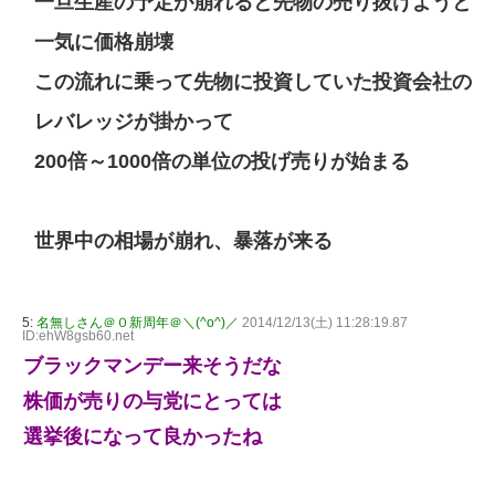
一旦生産の予定が崩れると先物の売り抜けようと
一気に価格崩壊
この流れに乗って先物に投資していた投資会社の
レバレッジが掛かって
200倍～1000倍の単位の投げ売りが始まる
世界中の相場が崩れ、暴落が来る
5:
名無しさん＠０新周年＠＼(^o^)／
2014/12/13(土) 11:28:19.87
ID:ehW8gsb60.net
ブラックマンデー来そうだな
株価が売りの与党にとっては
選挙後になって良かったね