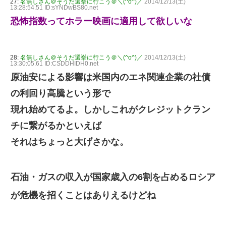
27:
名無しさん＠そうだ選挙に行こう＠＼(^o^)／
2014/12/13(土)
13:28:54.51 ID:sYNDwBS80.net
恐怖指数ってホラー映画に適用して欲しいな
28:
名無しさん＠そうだ選挙に行こう＠＼(^o^)／
2014/12/13(土)
13:30:05.61 ID:CSDDHIDH0.net
原油安による影響は米国内のエネ関連企業の社債
の利回り高騰という形で
現れ始めてるよ。しかしこれがクレジットクラン
チに繋がるかといえば
それはちょっと大げさかな。
石油・ガスの収入が国家歳入の6割を占めるロシア
が危機を招くことはありえるけどね