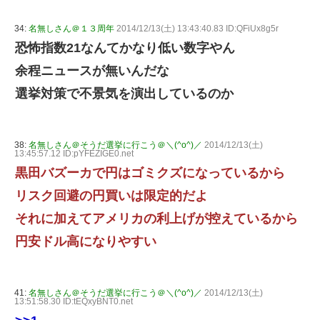
34:
名無しさん＠１３周年
2014/12/13(土) 13:43:40.83 ID:QFiUx8g5r
恐怖指数21なんてかなり低い数字やん
余程ニュースが無いんだな
選挙対策で不景気を演出しているのか
38:
名無しさん＠そうだ選挙に行こう＠＼(^o^)／
2014/12/13(土)
13:45:57.12 ID:pYFEZIGE0.net
黒田バズーカで円はゴミクズになっているから
リスク回避の円買いは限定的だよ
それに加えてアメリカの利上げが控えているから
円安ドル高になりやすい
41:
名無しさん＠そうだ選挙に行こう＠＼(^o^)／
2014/12/13(土)
13:51:58.30 ID:tEQxyBNT0.net