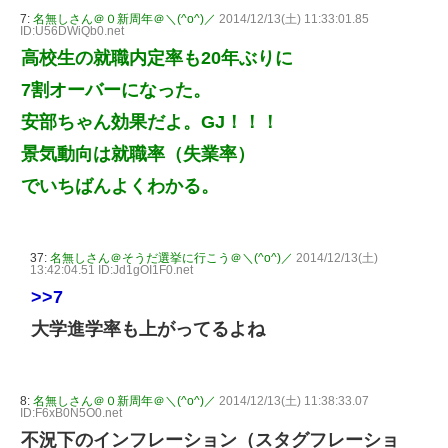
7:
名無しさん＠０新周年＠＼(^o^)／
2014/12/13(土) 11:33:01.85
ID:U56DWiQb0.net
高校生の就職内定率も20年ぶりに
7割オーバーになった。
安部ちゃん効果だよ。GJ！！！
景気動向は就職率（失業率）
でいちばんよくわかる。
37:
名無しさん＠そうだ選挙に行こう＠＼(^o^)／
2014/12/13(土)
13:42:04.51 ID:Jd1gOI1F0.net
>>7
大学進学率も上がってるよね
8:
名無しさん＠０新周年＠＼(^o^)／
2014/12/13(土) 11:38:33.07
ID:F6xB0N5O0.net
不況下のインフレーション（スタグフレーショ