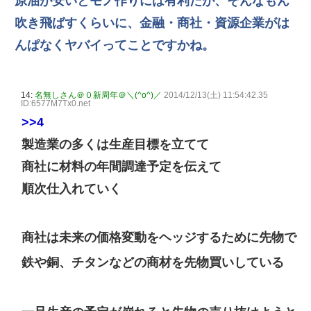
原油が安いとモノ作りには有利だが、そんなもん
吹き飛ばすくらいに、金融・商社・資源企業がは
んぱなくヤバイってことですかね。
14:
名無しさん＠０新周年＠＼(^o^)／
2014/12/13(土) 11:54:42.35
ID:6577M7Tx0.net
>>4
製造業の多くは生産目標を立てて
商社に材料の年間調達予定を伝えて
順次仕入れていく
商社は未来の価格変動をヘッジするために先物で
鉄や銅、チタンなどの商材を先物買いしている