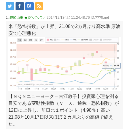
1:
鰹節山車 ★＠＼(^o^)／
2014/12/13(土) 11:24:48.76 ID:???0.net
米「恐怖指数」が上昇、21.08で2カ月ぶり高水準 原油
安で心理悪化
【ＮＱＮニューヨーク＝古江敦子】投資家心理を測る
目安である変動性指数（ＶＩＸ、通称・恐怖指数）が
12日に上昇し、前日比１ポイント（4.98％）高い
21.08と10月17日以来ほぼ２カ月ぶりの高値で終え
た。