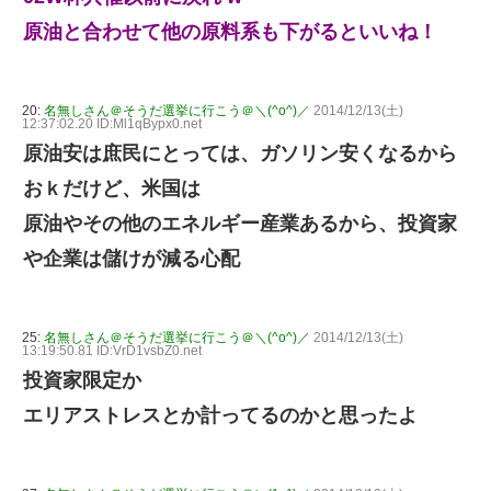
原油と合わせて他の原料系も下がるといいね！
20:
名無しさん＠そうだ選挙に行こう＠＼(^o^)／
2014/12/13(土)
12:37:02.20 ID:Ml1qBypx0.net
原油安は庶民にとっては、ガソリン安くなるから
おｋだけど、米国は
原油やその他のエネルギー産業あるから、投資家
や企業は儲けが減る心配
25:
名無しさん＠そうだ選挙に行こう＠＼(^o^)／
2014/12/13(土)
13:19:50.81 ID:VrD1vsbZ0.net
投資家限定か
エリアストレスとか計ってるのかと思ったよ