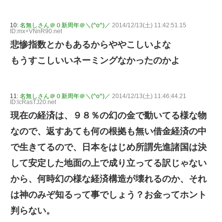
10:
名無しさん＠０新周年＠＼(^o^)／
2014/12/13(土) 11:42:51.15
ID:mx+VNnR90.net
悲惨指数とかもあるからややこしいよな
もうすこしいいネーミングなかったのかよ
11:
名無しさん＠０新周年＠＼(^o^)／
2014/12/13(土) 11:46:44.21
ID:lcRasTJ20.net
現在の経済は、９８％の幻の金で動いてる様な物
なので、返すあても何の根拠も無い借金経済の中
で生きてるので、日本をはじめ所謂先進諸国は決
して安定した地面の上で成り立ってる訳じゃない
から、何時幻の様な経済構造が壊れるのか、それ
は神のみぞ知るって事でしょう？お金ってホント
判らない。