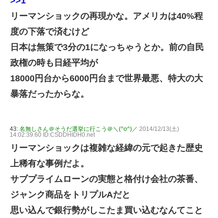
>>1
リーマンショックの再現かな。アメリカは40%程
度の下落で済むけど
日本は無策で3分の1になっちゃうとか。前の自民
政権の時も日経平均が
18000円台から6000円台まで世界最悪、特大の大
暴落だったからな。
43:
名無しさん＠そうだ選挙に行こう＠＼(^o^)／
2014/12/13(土)
14:02:39.60 ID:CSDDHIDH0.net
リーマンショックは複雑な経緯の元で起きた歴史
上稀有な事例だよ。
サブプライムローンの実態と格付け会社の茶番、
ジャンク商品をトリプルAだと
思い込んで銀行勢がしこたま買い込むなんてこと