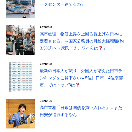
ータセンター建てるわ」
2026/8/8
高市総理「物価上昇を上回る賃上げを日本に
定着させる」→国家公務員の月給大幅増額(約
3.5%⤴)へ→庶民「え、ワイらは
」
2026/8/8
最新の日本人が減り、外国人が増えた街市ラ
ンキングをご覧下さい→5位川口市、4位京都
市、ではトップ3は
2026/8/6
高市首相「日銀は国債を買い入れろ」←また
円安が進行するやん