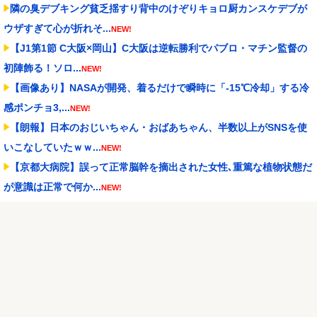
隣の臭デブキング貧乏揺すり背中のけぞりキョロ厨カンスケデブが
ウザすぎて心が折れそ...
NEW!
【J1第1節 C大阪×岡山】C大阪は逆転勝利でパブロ・マチン監督の
初陣飾る！ソロ...
NEW!
【画像あり】NASAが開発、着るだけで瞬時に「-15℃冷却」する冷
感ポンチョ3,...
NEW!
【朗報】日本のおじいちゃん・おばあちゃん、半数以上がSNSを使
いこなしていたｗｗ...
NEW!
【京都大病院】誤って正常脳幹を摘出された女性､重篤な植物状態だ
が意識は正常で何か...
NEW!
【試合結果】阪神vs中日 2026/08/08 【佐藤＆大山2安打 神宮好救
援 ...
NEW!
【勝利】西武ファン集合（2026.8.8）
NEW!
【朗報】Switch2、ゲームキューブを抜く。発売約1年で2368万台突
破
NEW!