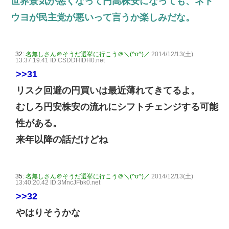
世界景気が悪くなって円高株安になっても、ネト
ウヨが民主党が悪いって言うか楽しみだな。
32:
名無しさん＠そうだ選挙に行こう＠＼(^o^)／
2014/12/13(土)
13:37:19.41 ID:CSDDHIDH0.net
>>31
リスク回避の円買いは最近薄れてきてるよ。
むしろ円安株安の流れにシフトチェンジする可能
性がある。
来年以降の話だけどね
35:
名無しさん＠そうだ選挙に行こう＠＼(^o^)／
2014/12/13(土)
13:40:20.42 ID:3MncJFbk0.net
>>32
やはりそうかな