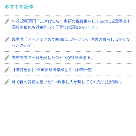
おすすめ記事
年収1200万円「ふざけるな！多額の税負担をしてるのに児童手当も
高校無償化も対象外って子育ては罰なのか！？」
民主党「アベノミクスで株価は上がったが、国民の暮らしは良くな
ったのか？」
野村證券の一日を記したコピペが壮絶過ぎる。
【随時更新】FX重要経済指標と注目材料一覧
株で億の資産を築いた2ch株板住人が晒してくれた手法が凄い。