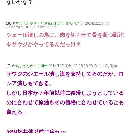
ないかな？
18:
名無しさん＠そうだ選挙に行こう＠＼(^o^)／
2014/12/13(土)
12:23:54.91 ID:Qb3KVA9B0.net
シェール潰しの為に、肉を切らせて骨を断つ戦法
をサウジがやってるんだっけ？
17:
名無しさん＠１３周年
2014/12/13(土) 12:25:28.28 ID:KuLGgRy3r
サウジのシエール潰し説を支持してるのだが、ロ
シア潰しもできる。
しかし日本が７年前以前に復帰しようとしている
のに合わせて原油もその価格に合わせているとも
言える。
02W杯共催以前に戻れ w