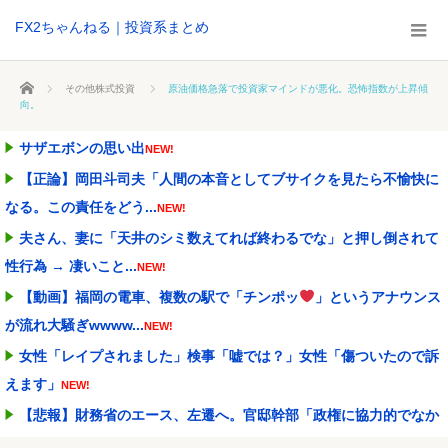
FX2ちゃんねる｜投資系まとめ
ホーム
その他株式投資
原油価格急落で投資家マインドが悪化。恐怖指数が上昇傾
向。
サザエボンの思い出
NEW!
【正論】岡田斗司夫「人間の本音としてブサイクを見たら不愉快に
なる。この責任をどう...
NEW!
夫さん、妻に「天井のシミ数えてれば終わるでな」と押し倒されて
性行為 → 凄いこと...
NEW!
【動画】福岡の電車、複数の駅で「チンポッ
」というアナウンス
が流れ大騒ぎwwww...
NEW!
女性「レイプされました」検事「嘘では？」女性「傷ついたので訴
えます」
NEW!
【悲報】財務省のエース、左遷へ。官邸幹部「政権に協力的でなか
ったから」
NEW!