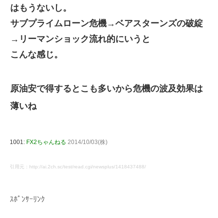
はもうないし。
サブプライムローン危機→ベアスターンズの破綻
→リーマンショック流れ的にいうと
こんな感じ。
原油安で得するとこも多いから危機の波及効果は
薄いね
1001:
FX2ちゃんねる
2014/10/03(株)
引用元：http://ai.2ch.sc/test/read.cgi/newsplus/1418437488/
ｽﾎﾟﾝｻｰﾘﾝｸ