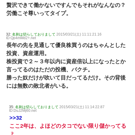
贅沢できて働かないですんでもそれがなんなの？
労働こそ尊いってタイプ。
32:
名刺は切らしておりまして
2015/03/21(土) 11:11:21.16
ID:Qp4mMd2+.net
長年の先を見通して優良株買うのはちゃんとした
投資、資産運用。
株投資で２～３年以内に資産倍以上になったとか
言ってるのはただの投機、バクチ。
勝った奴だけが吹いて目だってるだけ。その背後
には無数の敗北者がいる。
35:
名刺は切らしておりまして
2015/03/21(土) 11:14:22.87
ID:DuJ2Mj60.net
>>32
ここ2年は、よほどのタコでない限り儲かってる
よ