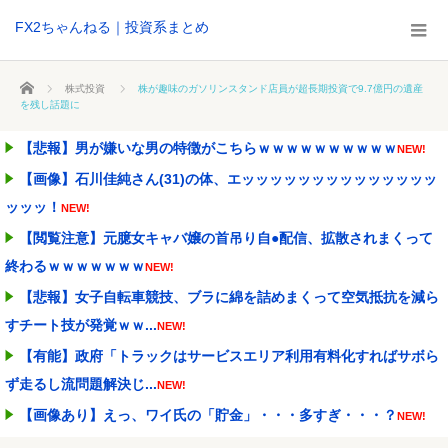
FX2ちゃんねる｜投資系まとめ
ホーム
株式投資
株が趣味のガソリンスタンド店員が超長期投資で9.7億円の遺産
を残し話題に
【悲報】男が嫌いな男の特徴がこちらｗｗｗｗｗｗｗｗｗｗ
NEW!
【画像】石川佳純さん(31)の体、エッッッッッッッッッッッッッッ
ッッッ！
NEW!
【閲覧注意】元臆女キャバ嬢の首吊り自●配信、拡散されまくって
終わるｗｗｗｗｗｗｗ
NEW!
【悲報】女子自転車競技、ブラに綿を詰めまくって空気抵抗を減ら
すチート技が発覚ｗｗ...
NEW!
【有能】政府「トラックはサービスエリア利用有料化すればサボら
ず走るし流問題解決じ...
NEW!
【画像あり】えっ、ワイ氏の「貯金」・・・多すぎ・・・？
NEW!
【画像あり】松屋さん、食器の返却のみならず「仕分け」まで客に