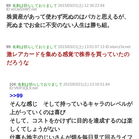
89:
名刺は切らしておりまして
2015/03/21(土) 12:30:22.64
ID:voOa5mWT.net
株資産があって使わず死ぬのはバカと思えるが、
死ぬまでお金に不安のない人生は勝ち組。
99:
名刺は切らしておりまして
2015/03/21(土) 13:01:07.13 ID:eIurcz3v.net
激レアカードを集める感覚で株券を買っていたの
だろうな
104:
名刺は切らしておりまして
2015/03/21(土) 13:16:51.84
ID:VKlF3QL9.net
>>99
そんな感じ そして持っているキャラのレベルが
上がっていくのは喜び
そして、コストをかけずに目的を達成するのは楽
しくてしょうがない
仕事も地主のじいさんが畑を毎日見て回るライフ