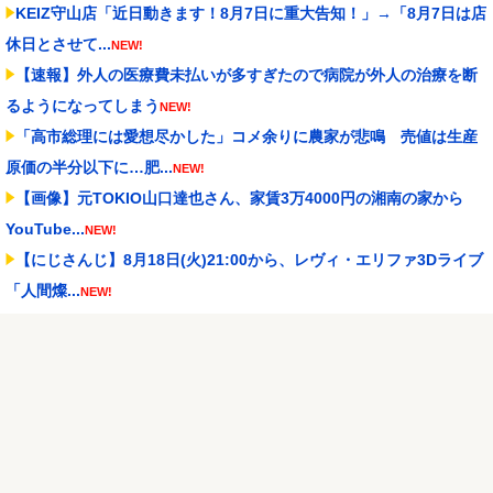
KEIZ守山店「近日動きます！8月7日に重大告知！」→「8月7日は店
休日とさせて...
NEW!
【速報】外人の医療費未払いが多すぎたので病院が外人の治療を断
るようになってしまう
NEW!
「高市総理には愛想尽かした」コメ余りに農家が悲鳴 売値は生産
原価の半分以下に…肥...
NEW!
【画像】元TOKIO山口達也さん、家賃3万4000円の湘南の家から
YouTube...
NEW!
【にじさんじ】8月18日(火)21:00から、レヴィ・エリファ3Dライブ
「人間燦...
NEW!
堀口恭司、UFCのゲームに登場
NEW!
メトロイドプライム4 新品が2999円に…
NEW!
【NBA】エンビードが新シーズンに向けての好調ぶりを披露 なお
足の状態の方を心配...
NEW!