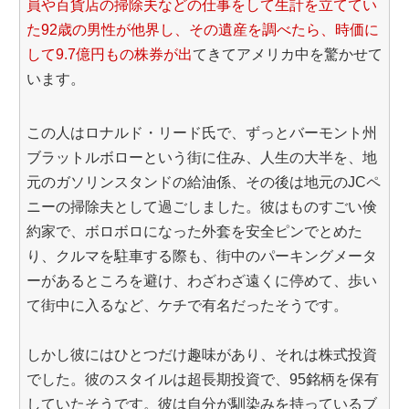
員や百貨店の掃除夫などの仕事をして生計を立ててい
た92歳の男性が他界し、その遺産を調べたら、時価に
して9.7億円もの株券が出
てきてアメリカ中を驚かせて
います。
この人はロナルド・リード氏で、ずっとバーモント州
ブラットルボローという街に住み、人生の大半を、地
元のガソリンスタンドの給油係、その後は地元のJCペ
ニーの掃除夫として過ごしました。彼はものすごい倹
約家で、ボロボロになった外套を安全ピンでとめた
り、クルマを駐車する際も、街中のパーキングメータ
ーがあるところを避け、わざわざ遠くに停めて、歩い
て街中に入るなど、ケチで有名だったそうです。
しかし彼にはひとつだけ趣味があり、それは株式投資
でした。彼のスタイルは超長期投資で、95銘柄を保有
していたそうです。彼は自分が馴染みを持っているブ