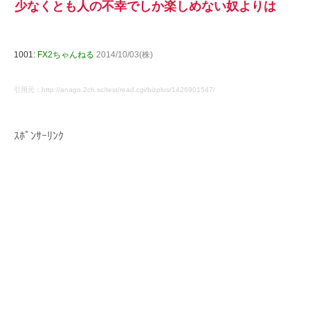
少なくとも人の不幸でしか楽しめない奴よりは
1001:
FX2ちゃんねる
2014/10/03(株)
引用元：http://anago.2ch.sc/test/read.cgi/bizplus/1426901547/
ｽﾎﾟﾝｻｰﾘﾝｸ