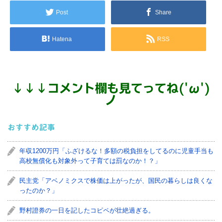
Post
Share
Hatena
RSS
↓
↓
↓
コメント欄も見てってね('ω')
ノ
おすすめ記事
年収1200万円「ふざけるな！多額の税負担をしてるのに児童手当も
高校無償化も対象外って子育ては罰なのか！？」
民主党「アベノミクスで株価は上がったが、国民の暮らしは良くな
ったのか？」
野村證券の一日を記したコピペが壮絶過ぎる。