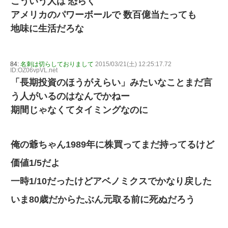
こういう人は 恐らく
アメリカのパワーボールで 数百億当たっても
地味に生活だろな
84:
名刺は切らしておりまして
2015/03/21(土) 12:25:17.72
ID:OZ06vpVL.net
「長期投資のほうがえらい」みたいなことまだ言
う人がいるのはなんでかねー
期間じゃなくてタイミングなのに
俺の爺ちゃん1989年に株買ってまだ持ってるけど
価値1/5だよ
一時1/10だったけどアベノミクスでかなり戻した
いま80歳だからたぶん元取る前に死ぬだろう