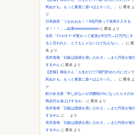
死ぬかも。もっと素直に遊べばよかった。」
に
匿名
よ
り
日本政府「うおおおお！！9兆円使って為替介入する
ぞ！！！」→結果wwwwwwwww
に
匿名
より
住民「ﾏﾝｼｮﾝｵｰﾅｰが変わって家賃が8万円→12万円にす
ると言われた、とてもじゃないけど払えない。」
に
匿
名
より
高市首相「日銀は国債を買い入れろ」←また円安が進
するやん
に
匿名
より
【悲報】桐谷さん「人生かけて7億円貯めたのにガンで
死ぬかも。もっと素直に遊べばよかった。」
に
匿名
よ
り
町の弁当屋「申し訳ないが消費税1%になったらその分
商品代を値上げするわ」
に
匿名
より
高市首相「日銀は国債を買い入れろ」←また円安が進
するやん
に
より
高市首相「日銀は国債を買い入れろ」←また円安が進
するやん
に
匿名
より