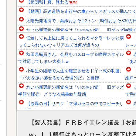
【超朗報】夏、終わる
NEW!
【動画】高速道路を走行中の車からリアガラスが飛んでくる事
太陽光発電所で、銅線およそ2.2トン（時価およそ330万円
れいわ新選組の新党名は「いのちの党」 旧グッズ半額
低迷しても上位に戻ってこられるマクラーレンと戻
韓国人「韓国代表がロンドン五輪銅メダル剥奪の危機！海外
ってこられないウィリアムズは何が違うの
レ→
韓国人「韓国に10年間の出場権剥奪や過去ワールドカップ
秋田県職員さん、会見をバスローブ＆喫煙スタイル
韓国人「東南アジア各国が韓国サッカー協会による日本人や
で対応してしまい大炎上ｗ
「あ
小学生の段階で人生を確定させるドイツ式の制度、
「バカを振い落せるから合理的だ」と自惚...
組ロ
れいわ新選組の新党名は「いのちの党」 旧グッズ
Powered by livedoor 相互RSS
半額で販売 どうなる秘書給与疑惑
で懲
【原爆の日】サヨク「防弾ガラスの中でスピーチし
た総理がこれまでいたんだろうか。オバマ...
太陽光発電所で、銅線およそ2.2トン（時価およそ
か
【要人発言】ＦＲＢイエレン議長「お
330万円相当）盗んだなど、ベトナム...
ｗ。」「銀行はもっとローン基準下げ