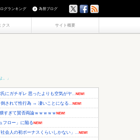
ログランキング
為替ブログ
ミクス
サイト概要
よ。」
にガチギレ 思ったよりも空気がヤ...
NEW!
れて性行為 → 凄いことになる...
NEW!
卑猥すぎて賛否両論ｗｗｗｗｗ
NEW!
シュフロー」に陥る
NEW!
会人の初ボーナスくらいしかない」...
NEW!