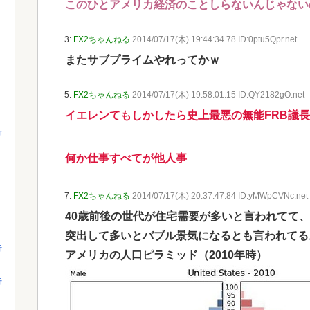
このひとアメリカ経済のことしらないんじゃない
3:
FX2ちゃんねる
2014/07/17(木) 19:44:34.78 ID:0ptu5Qpr.net
またサブプライムやれってかｗ
5:
FX2ちゃんねる
2014/07/17(木) 19:58:01.15 ID:QY2182gO.net
イエレンてもしかしたら史上最悪の無能FRB議
行
何か仕事すべてが他人事
7:
FX2ちゃんねる
2014/07/17(木) 20:37:47.84 ID:yMWpCVNc.net
40歳前後の世代が住宅需要が多いと言われてて
突出して多いとバブル景気になるとも言われてる
行
アメリカの人口ピラミッド（2010年時）
行