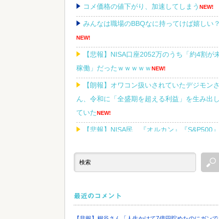
コメ価格の値下がり、加速してしまう
NEW!
みんなは職場のBBQなに持ってけば嬉しい
NEW!
【悲報】NISA口座2052万のうち「約4割が
稼働」だったｗｗｗｗｗ
NEW!
【朗報】オワコン扱いされていたデジモン
ん、令和に「全盛期を超える利益」を生み出
ていた
NEW!
【悲報】NISA民、『オルカン』『S&P500
『NASDAQ100』しか買わない
NEW!
Powered by livedoor 相互RSS
最近のコメント
【悲報】桐谷さん「人生かけて7億円貯めたのにガンで