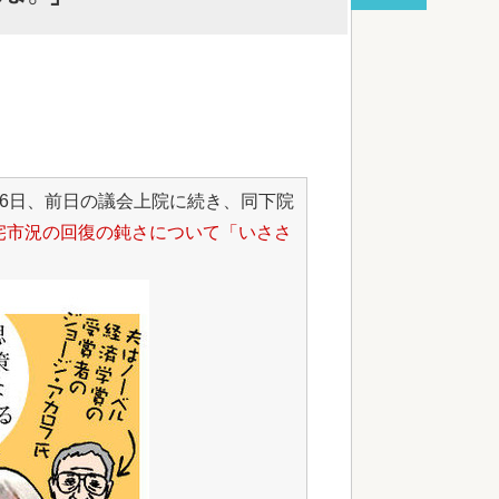
red by livedoor 相互RSS
6日、前日の議会上院に続き、同下院
宅市況の回復の鈍さについて「いささ