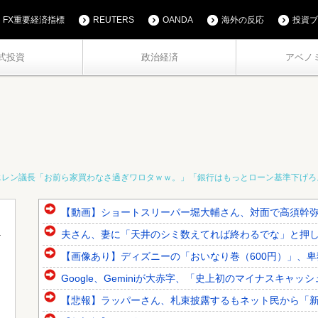
FX重要経済指標
REUTERS
OANDA
海外の反応
投資ブ
式投資
政治経済
アベノ
エレン議長「お前ら家買わなさ過ぎワロタｗｗ。」「銀行はもっとローン基準下げろ
【動画】ショートスリーパー堀大輔さん、対面で高須幹弥氏
夫さん、妻に「天井のシミ数えてれば終わるでな」と押し倒さ
【画像あり】ディズニーの「おいなり巻（600円）」、
Google、Geminiが大赤字、「史上初のマイナスキャッ
【悲報】ラッパーさん、札束披露するもネット民から「新社