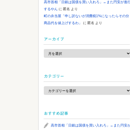
高市首相「日銀は国債を買い入れろ」←また円安が進
するやん
に
匿名
より
町の弁当屋「申し訳ないが消費税1%になったらその分
商品代を値上げするわ」
に
匿名
より
アーカイブ
ア
ー
カ
イ
ブ
カテゴリー
カ
テ
ゴ
リ
ー
おすすめ記事
高市首相「日銀は国債を買い入れろ」←また円安