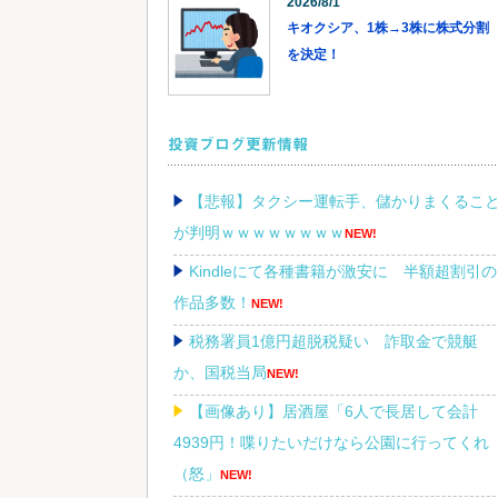
2026/8/1
キオクシア、1株→3株に株式分割
を決定！
投資ブログ更新情報
【悲報】タクシー運転手、儲かりまくるこ
が判明ｗｗｗｗｗｗｗｗ
NEW!
Kindleにて各種書籍が激安に 半額超割引の
作品多数！
NEW!
税務署員1億円超脱税疑い 詐取金で競艇
か、国税当局
NEW!
【画像あり】居酒屋「6人で長居して会計
4939円！喋りたいだけなら公園に行ってくれ
（怒」
NEW!