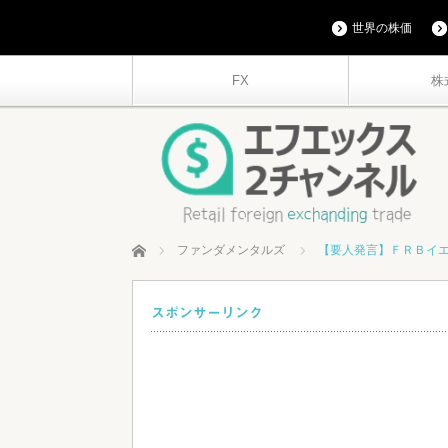
世界の株価
FX
株
ホーム
ファンダメンタルズ
【要人発言】ＦＲＢイ
スポンサーリンク