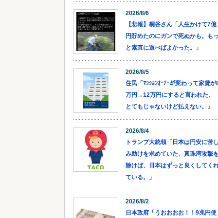
2026/8/6
【悲報】桐谷さん「人生かけて7億
円貯めたのにガンで死ぬかも。も
と素直に遊べばよかった。」
2026/8/5
住民「ﾏﾝｼｮﾝｵｰﾅｰが変わって家賃が
万円→12万円にすると言われた、
とてもじゃないけど払えない。」
2026/8/4
トランプ大統領「日本は円安に苦
み助けを求めていた、真珠湾攻撃
除けば、日本はずっと良くしてく
ている。」
2026/8/2
日本政府「うおおおお！！9兆円使