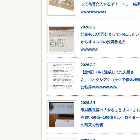
って為替介入するぞ！！！」→結
wwwwwwwww
2026/8/2
貯金4000万円貯まってFIREしたい
からオススメの投資教えろ
wwwwww
2026/8/2
【悲報】FIRE達成してた夫婦さ
ん、キオクシアショックで借金地
に転落wwwwwwwww
2026/8/1
米財務長官の「やることリスト」
円買い50億─100億ドル ロイター
の写真で判明