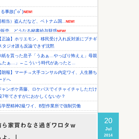
故(ﾟoﾟ)
NEW!
相当）盗んだなど、ベトナム国...
NEW!
で販売 どうなる秘書給与疑惑
NEW!
【正論】ホリエモン、移民受け入れ反対派にブチギ
メディアが『時効の壁を越えてIO...
スタジオ誰も反論できず沈黙
、オリンピック予選の記録削除を要...
赤紙を貰った息子「うあぁ…やっぱり怖えぇ」母親
外国人審判接待を報道！」→「信頼...
んたぁ…」←こういう時代があったと...
【朗報】マーチ→大手コンサル内定ワイ、人生勝ち
ードへ
ジャンポケ斉藤、ロケバスでイチャイチャしただけ
役7年てさすがにおかしくないか？
高学歴精神2級ワイ、B型作業所で強制労働
【徹底討論】ワイ(48)無職はこのまま逃げ切れるの
20
前ら家買わなさ過ぎワロタｗ
Jul
税務署員1億円超脱税疑い 詐取金で競艇か、国税
2014
ろよ。」