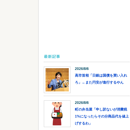
最新記事
2026/8/6
高市首相「日銀は国債を買い入れ
ろ」←また円安が進行するやん
2026/8/6
町の弁当屋「申し訳ないが消費税
1%になったらその分商品代を値上
げするわ」