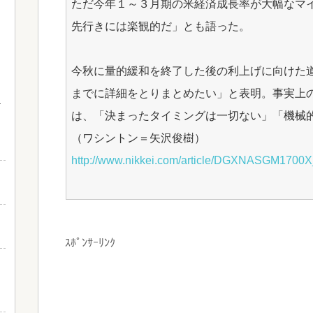
ただ今年１～３月期の米経済成長率が大幅なマ
先行きには楽観的だ」とも語った。
今秋に量的緩和を終了した後の利上げに向けた
までに詳細をとりまとめたい」と表明。事実上
は、「決まったタイミングは一切ない」「機械
と
（ワシントン＝矢沢俊樹）
http://www.nikkei.com/article/DGXNASGM170
ｽﾎﾟﾝｻｰﾘﾝｸ