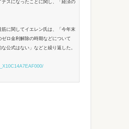
イナスになったことに関し、「経済の
道筋に関してイエレン氏は、「今年末
のゼロ金利解除の時期などについて
的な公式はない」などと繰り返した。
0X_X10C14A7EAF000/