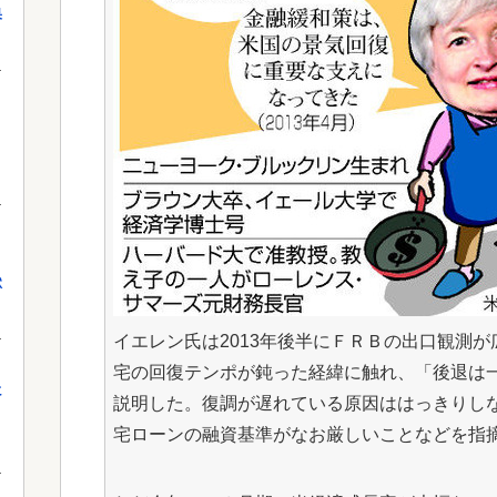
果
獄
イエレン氏は2013年後半にＦＲＢの出口観測
宅の回復テンポが鈍った経緯に触れ、「後退は
に
説明した。復調が遅れている原因ははっきりし
宅ローンの融資基準がなお厳しいことなどを指