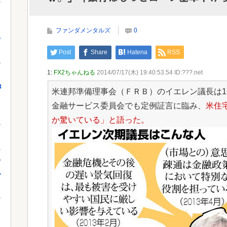
米国、韓国防衛に核持ち出すか…中ロに備え「短距
当局
離戦術核」を検討！
ファンダメンタルズ
0
っ
Powe
Post
Share
Hatena
RSS
Powered by livedoor 相互RSS
1:
FX2ちゃんねる
2014/07/17(木) 19:40:53.54 ID:???.net
8
米連邦準備理事会（ＦＲＢ）のイエレン議長は1
金融サービス委員会でも定例証言に臨み、
米住
か驚いている」と語った。
し
を
れ