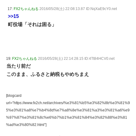
17:
FX2ちゃんねる
2016/05/28(土) 22:08:13.87 ID:NqXaE9cY0.net
>>15
町役場「それは困る」
19:
FX2ちゃんねる
2016/05/28(土) 22:14:28.15 ID:4Tt84HCV0.net
当たり前だ
このまま、ふるさと納税もやめちまえ
[blogcard
url=”https://www.fx2ch.net/archives/%e3%81%b5%e3%82%8b%e3%81%9
5%e3%81%a8%e7%b4%8d%e7%a8%8e%e3%81%a3%e3%81%a6%e9
%97%87%e3%81%8c%e6%b7%b1%e3%81%84%e3%82%88%e3%81
%ad%e3%80%82.html”]