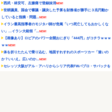
西武・林安可、左膝痛で登録抹消
NEW!
世耕議員、国会で審議・議決した予算を財務省が勝手に３兆円動か
していると指摘・問題...
NEW!
イラン最高指導者のモジタバ師が危篤「いつ死亡してもおかしくな
い」…イラン大統領「...
NEW!
【画像あり】ロピアのパワー全開おにぎり「444円」がコチラｗｗｗ
ｗｗ
NEW!
体を折りたたんで乗り込む、地面すれすれのスポーツカー「速いの
か？いいえ。広いのか...
NEW!
セレッソ大阪がアル・アハリからシリア代表FWパブロ・サバックを
獲得へ 2025年...
NEW!
【蓮ノ空】三宅美羽さん「桃とアールグレイの和えたやつ食べた
い」【ラブライブ！】
NEW!
小島大河 .258(213-55) 5本 22打点 OPS.649 ←新人王の可...
NEW!