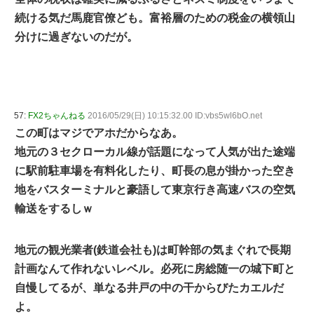
続ける気だ馬鹿官僚ども。富裕層のための税金の横領山
分けに過ぎないのだが。
57:
FX2ちゃんねる
2016/05/29(日) 10:15:32.00 ID:vbs5wl6bO.net
この町はマジでアホだからなあ。
地元の３セクローカル線が話題になって人気が出た途端
に駅前駐車場を有料化したり、町長の息が掛かった空き
地をバスターミナルと豪語して東京行き高速バスの空気
輸送をするしｗ
地元の観光業者(鉄道会社も)は町幹部の気まぐれで長期
計画なんて作れないレベル。必死に房総随一の城下町と
自慢してるが、単なる井戸の中の干からびたカエルだ
よ。