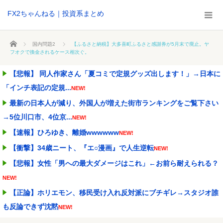
FX2ちゃんねる｜投資系まとめ
ホーム
国内問題2
【ふるさと納税】大多喜町ふるさと感謝券が5月末で廃止。ヤ
フオクで換金されるケース相次ぐ。
【悲報】 同人作家さん「夏コミで定規グッズ出します！」→日本に
「インチ表記の定規...
NEW!
最新の日本人が減り、外国人が増えた街市ランキングをご覧下さい
→5位川口市、4位京...
NEW!
【速報】ひろゆき、離婚wwwwww
NEW!
【衝撃】34歳ニート、『エ○漫画』で人生逆転
NEW!
【悲報】女性「男への最大ダメージはこれ」←お前ら耐えられる？
NEW!
【正論】ホリエモン、移民受け入れ反対派にブチギレ→スタジオ誰
も反論できず沈黙
NEW!
【画像あり】インフルエンサー「20歳でアルファード一括で買えち