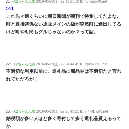
21:
FX2ちゃんねる
2016/05/28(土) 22:19:25.19 ID:7LToEp/40.net
>>1
これ先々週くらいに朝日新聞が朝刊で特集してたよな。
町と直接関係ない通販メインの店が突然町に進出してる
けど町や町民もグルじゃないのか？って話。
22:
FX2ちゃんねる
2016/05/28(土) 22:24:44.45 ID:Mjasw9tA0.net
不適切な利用以前に、返礼品に商品券は不適切だと言わ
れてただろが！
23:
FX2ちゃんねる
2016/05/28(土) 22:25:43.21 ID:Yl4kJDwh0.net
納税額が多い人ほど多く寄付して多く返礼品貰えるって
か