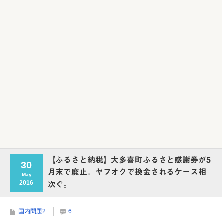
Powered by livedoor 相互RSS
【ふるさと納税】大多喜町ふるさと感謝券が5
30
月末で廃止。ヤフオクで換金されるケース相
May
2016
次ぐ。
国内問題2
6