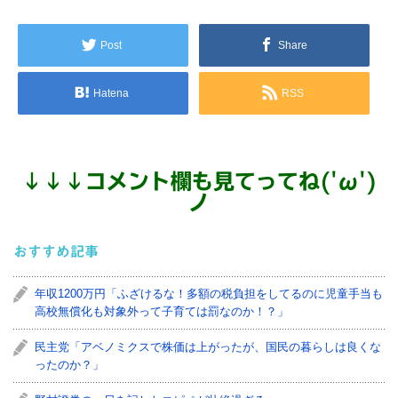
Post
Share
Hatena
RSS
↓
↓
↓
コメント欄も見てってね('ω')
ノ
おすすめ記事
年収1200万円「ふざけるな！多額の税負担をしてるのに児童手当も
高校無償化も対象外って子育ては罰なのか！？」
民主党「アベノミクスで株価は上がったが、国民の暮らしは良くな
ったのか？」