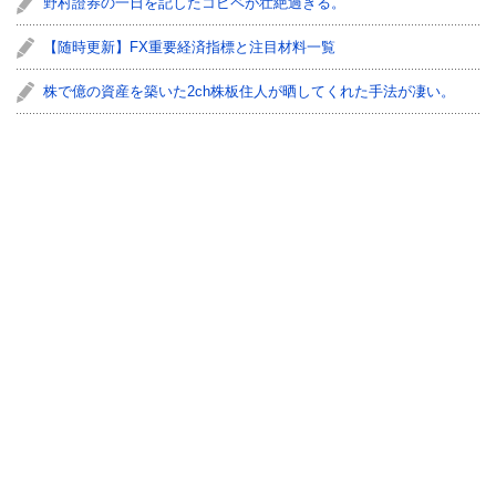
野村證券の一日を記したコピペが壮絶過ぎる。
【随時更新】FX重要経済指標と注目材料一覧
株で億の資産を築いた2ch株板住人が晒してくれた手法が凄い。