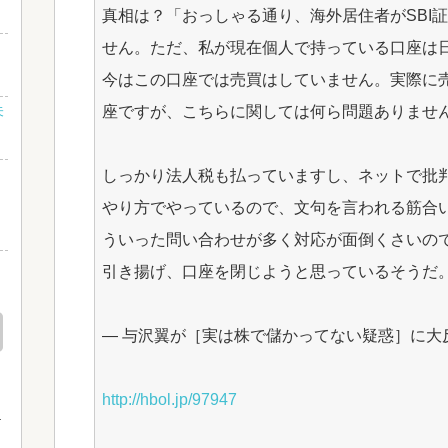
真相は？「おっしゃる通り、海外居住者がSBI
せん。ただ、私が現在個人で持っている口座は
？
今はこの口座では売買はしていません。実際に
未
座ですが、こちらに関しては何ら問題ありませ
さ
しっかり法人税も払っていますし、ネットで批
し
やり方でやっているので、文句を言われる筋合
ういった問い合わせが多く対応が面倒くさいの
』
引き揚げ、口座を閉じようと思っているそうだ
― 与沢翼が［実は株で儲かってない疑惑］に大
http://hbol.jp/97947