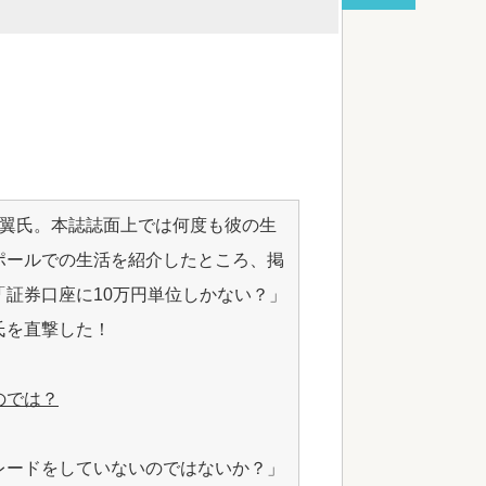
red by livedoor 相互RSS
沢翼氏。本誌誌面上では何度も彼の生
ポールでの生活を紹介したところ、掲
証券口座に10万円単位しかない？」
氏を直撃した！
のでは？
レードをしていないのではないか？」