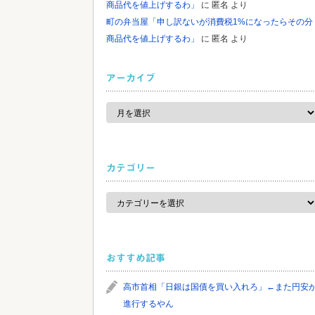
商品代を値上げするわ」
に
匿名
より
町の弁当屋「申し訳ないが消費税1%になったらその分
商品代を値上げするわ」
に
匿名
より
アーカイブ
ア
ー
カ
イ
ブ
カテゴリー
カ
テ
ゴ
リ
ー
おすすめ記事
高市首相「日銀は国債を買い入れろ」←また円安
進行するやん