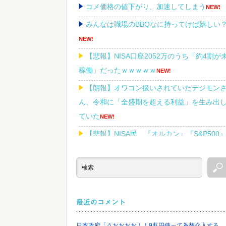
コメ価格の値下がり、加速してしまう
NEW!
みんなは職場のBBQなに持ってけば嬉しい
NEW!
【悲報】NISA口座2052万のうち「約4割が
稼働」だったｗｗｗｗｗ
NEW!
【朗報】オワコン扱いされていたデジモン
ん、令和に「全盛期を超える利益」を生み出
ていた
NEW!
【悲報】NISA民、『オルカン』『S&P500
『NASDAQ100』しか買わない
NEW!
Powered by livedoor 相互RSS
最近のコメント
日本政府「うおおおお！！9兆円使って為替介入する