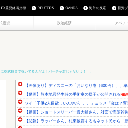
FX重要経済指標
REUTERS
OANDA
海外の反応
投資ブ
式投資
政治経済
アベノ
トに株式投資で稼いでるんだよ！バーチャ君じゃないよ！！」
【画像あり】ディズニーの「おいなり巻（600円）」、
【動画】熊本地震発生時の手術室の様子が公開される
NEW
ワイ「子供2人目欲しいんやが、、、」ヨッメ「金は？育
【動画】ショートスリーパー堀大輔さん、対面で高須幹弥氏
【悲報】ラッパーさん、札束披露するもネット民から「新社