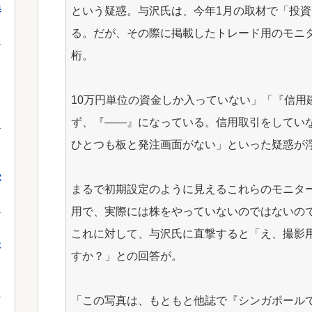
果
という疑惑。与沢氏は、今年1月の取材で「投資
る。だが、その際に掲載したトレード用のモニ
桁。
10万円単位の資金しか入っていない」「『信用
ず、『――』になっている。信用取引をしてい
ひとつも板と発注画面がない」といった疑惑が
獄
まるで初期設定のように見えるこれらのモニタ
用で、実際には株をやっていないのではないの
これに対して、与沢氏に直撃すると「え、撮影
に
すか？」との回答が。
「この写真は、もともと他誌で『シンガポール