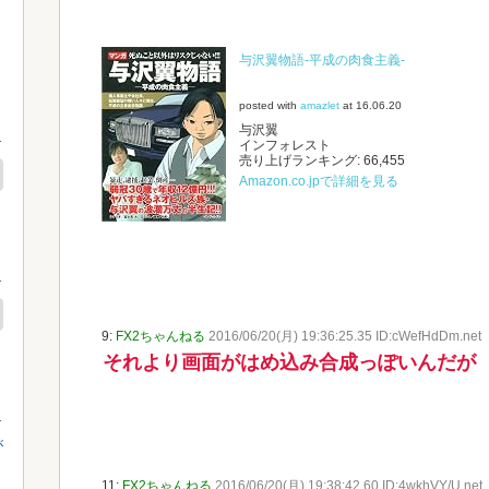
与沢翼物語-平成の肉食主義-
posted with
amazlet
at 16.06.20
与沢翼
インフォレスト
売り上げランキング: 66,455
Amazon.co.jpで詳細を見る
9:
FX2ちゃんねる
2016/06/20(月) 19:36:25.35 ID:cWefHdDm.net
それより画面がはめ込み合成っぽいんだが
が
11:
FX2ちゃんねる
2016/06/20(月) 19:38:42.60 ID:4wkhVY/U.net