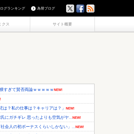
ログランキング
為替ブログ
ミクス
サイト概要
卑猥すぎて賛否両論ｗｗｗｗｗ
NEW!
!
児は？私の仕事は？キャリアは？」
NEW!
にガチギレ 思ったよりも空気がヤ...
NEW!
会人の初ボーナスくらいしかない」...
NEW!