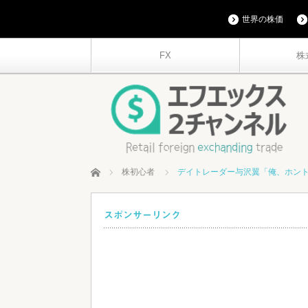
世界の株価
FX
株
ホーム
株初心者
デイトレーダー与沢翼「俺、ホン
スポンサーリンク