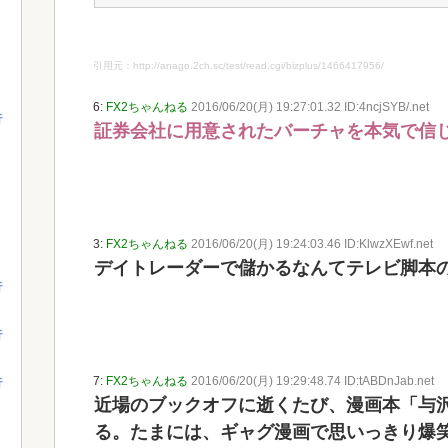
引用元：http://anago.2ch.sc/test/read.cgi/bizplus/1466417956/
6:
FX2ちゃんねる
2016/06/20(月) 19:27:01.32 ID:4ncjSYB/.net
行
証券会社に用意されたバーチャを本気で信
3:
FX2ちゃんねる
2016/06/20(月) 19:24:03.46 ID:KlwzXEwf.net
デイトレーダーで儲かるなんてテレビ脚本
行
行
7:
FX2ちゃんねる
2016/06/20(月) 19:29:48.74 ID:tABDnJab.net
行
近場のブックオフに逝くたび、漫画本「与沢
る。たまには、ギャグ漫画で思いっきり爆