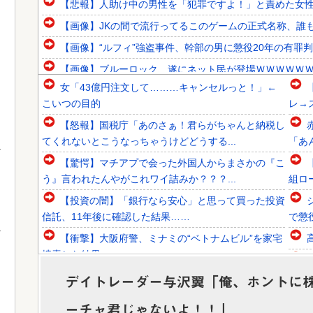
【悲報】人助け中の男性を「犯罪ですよ！」と責めた女
【画像】JKの間で流行ってるこのゲームの正式名称、誰
【画像】“ルフィ”強盗事件、幹部の男に懲役20年の有罪
【画像】ブルーロック、遂にネット民が登場ＷＷＷＷＷ
女「43億円注文して………キャンセルっと！」←
韓国人「韓国代表がロンドン五輪銅メダル剥奪の危機！海外
こいつの目的
レ→
韓国人「韓国に10年間の出場権剥奪や過去ワールドカップ
【怒報】国税庁「あのさぁ！君らがちゃんと納税し
韓国人「東南アジア各国が韓国サッカー協会による日本人や
てくれないとこうなっちゃうけどどうする...
「あ
【驚愕】マチアプで会った外国人からまさかの『こ
う』言われたんやがこれワイ詰みか？？？...
組ロ
【投資の闇】「銀行なら安心」と思って買った投資
Powered by livedoor 相互RSS
信託、11年後に確認した結果……
で懲
【衝撃】大阪府警、ミナミの“ベトナムビル”を家宅
捜索した結果・・・・・・
ワイ「iPhone高いなあAndroidに変えるか・・・お
か
デイトレーダー与沢翼「俺、ホントに
っこれええやん！」→iPh...
ーチャ君じゃないよ！！」