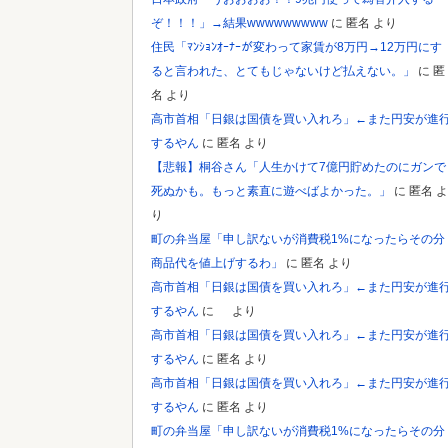
ぞ！！！」→結果wwwwwwwww
に
匿名
より
住民「ﾏﾝｼｮﾝｵｰﾅｰが変わって家賃が8万円→12万円にす
ると言われた、とてもじゃないけど払えない。」
に
匿
名
より
高市首相「日銀は国債を買い入れろ」←また円安が進
するやん
に
匿名
より
【悲報】桐谷さん「人生かけて7億円貯めたのにガンで
死ぬかも。もっと素直に遊べばよかった。」
に
匿名
よ
り
町の弁当屋「申し訳ないが消費税1%になったらその分
商品代を値上げするわ」
に
匿名
より
高市首相「日銀は国債を買い入れろ」←また円安が進
するやん
に
より
高市首相「日銀は国債を買い入れろ」←また円安が進
するやん
に
匿名
より
高市首相「日銀は国債を買い入れろ」←また円安が進
するやん
に
匿名
より
町の弁当屋「申し訳ないが消費税1%になったらその分