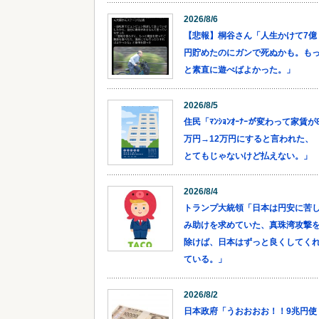
2026/8/6
【悲報】桐谷さん「人生かけて7億
円貯めたのにガンで死ぬかも。も
と素直に遊べばよかった。」
2026/8/5
住民「ﾏﾝｼｮﾝｵｰﾅｰが変わって家賃が
万円→12万円にすると言われた、
とてもじゃないけど払えない。」
2026/8/4
トランプ大統領「日本は円安に苦
み助けを求めていた、真珠湾攻撃
除けば、日本はずっと良くしてく
ている。」
2026/8/2
日本政府「うおおおお！！9兆円使