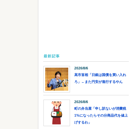
最新記事
2026/8/6
高市首相「日銀は国債を買い入れ
ろ」←また円安が進行するやん
2026/8/6
町の弁当屋「申し訳ないが消費税
1%になったらその分商品代を値上
げするわ」