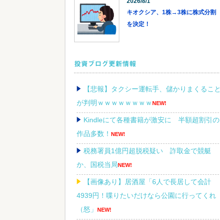
2026/8/1
キオクシア、1株→3株に株式分割
を決定！
投資ブログ更新情報
【悲報】タクシー運転手、儲かりまくるこ
が判明ｗｗｗｗｗｗｗｗ
NEW!
Kindleにて各種書籍が激安に 半額超割引の
作品多数！
NEW!
税務署員1億円超脱税疑い 詐取金で競艇
か、国税当局
NEW!
【画像あり】居酒屋「6人で長居して会計
4939円！喋りたいだけなら公園に行ってくれ
（怒」
NEW!