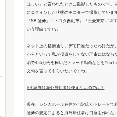
ほしい』と言われたときに撮影したものです。
にログインした状態のモニターで撮影していま
『SBI証券』『トヨタ自動車』『三菱東京UFJ
いう理由ですね」
ネット上の指摘通り、デモ口座だったわけだが
と
からといって私が投資をしてない理由にはなら
泊で455万円を稼いだトレード動画などをYouT
文句を言ってもらいたいですね」
SBI証券は海外居住者は使えないのでは？
現在、シンガポール在住の与沢氏がトレードで利用
証券の規定によると海外居住者は口座を作れな