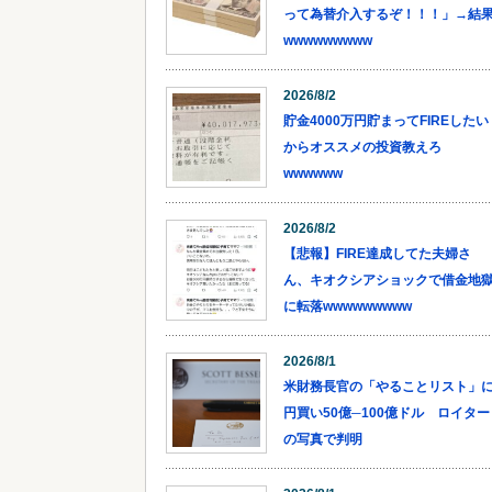
って為替介入するぞ！！！」→結
wwwwwwwww
2026/8/2
貯金4000万円貯まってFIREしたい
からオススメの投資教えろ
wwwwww
2026/8/2
【悲報】FIRE達成してた夫婦さ
ん、キオクシアショックで借金地
に転落wwwwwwwww
2026/8/1
米財務長官の「やることリスト」
円買い50億─100億ドル ロイター
の写真で判明