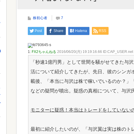
韓国サッカーのイメージが墜落
当局
株初心者
7
っ
Powered by livedoor 相互RSS
Powe
Post
Share
Hatena
RSS
8
1:
FX2ちゃんねる
2016/06/20(月) 19:19:16.66 ID:CAP_USER.net
「秒速1億円男」として世間を騒がせてきた与
活について紹介してきたが、先日、彼のシンガ
載後、「本当に与沢は株で稼いでいるのか？」「
し
などの疑問が噴出。疑惑の真相について、与沢
を
れ
モニターに疑惑！本当はトレードをしていない
最初に紹介したいのが、「与沢翼は実は株のト