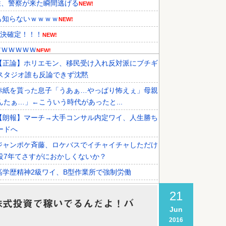
性、警察が来た瞬間逃げる
NEW!
も知らないｗｗｗｗ
NEW!
判決確定！！！
NEW!
ＷＷＷＷＷＷ
NEW!
【正論】ホリエモン、移民受け入れ反対派にブチギ
メディアが『時効の壁を越えてIO...
スタジオ誰も反論できず沈黙
、オリンピック予選の記録削除を要...
赤紙を貰った息子「うあぁ…やっぱり怖えぇ」母親
外国人審判接待を報道！」→「信頼...
んたぁ…」←こういう時代があったと...
【朗報】マーチ→大手コンサル内定ワイ、人生勝ち
ードへ
ジャンポケ斉藤、ロケバスでイチャイチャしただけ
役7年てさすがにおかしくないか？
高学歴精神2級ワイ、B型作業所で強制労働
【徹底討論】ワイ(48)無職はこのまま逃げ切れるの
21
株式投資で稼いでるんだよ！バ
Jun
税務署員1億円超脱税疑い 詐取金で競艇か、国税
2016