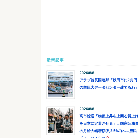
最新記事
2026/8/8
アラブ首長国連邦「秋田市に2兆円
の超巨大データセンター建てるわ
2026/8/8
高市総理「物価上昇を上回る賃上
を日本に定着させる」→国家公務
の月給大幅増額(約3.5%⤴)へ→庶民