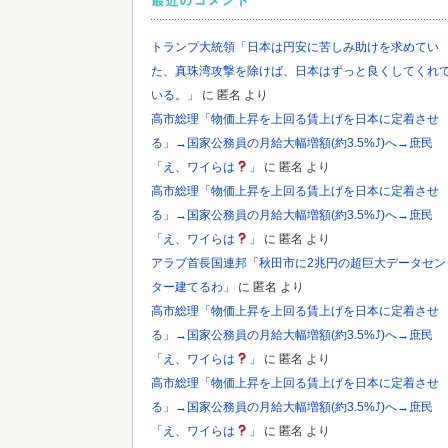
最近のコメント
トランプ大統領「日本は円安に苦しみ助けを求めてい
た、真珠湾攻撃を除けば、日本はずっと良くしてくれ
いる。」
に
匿名
より
高市総理「物価上昇を上回る賃上げを日本に定着させ
る」→国家公務員の月給大幅増額(約3.5%⤴)へ→庶民
「え、ワイらは
」
に
匿名
より
高市総理「物価上昇を上回る賃上げを日本に定着させ
る」→国家公務員の月給大幅増額(約3.5%⤴)へ→庶民
「え、ワイらは
」
に
匿名
より
アラブ首長国連邦「秋田市に2兆円の超巨大データセン
ター建てるわ」
に
匿名
より
高市総理「物価上昇を上回る賃上げを日本に定着させ
る」→国家公務員の月給大幅増額(約3.5%⤴)へ→庶民
「え、ワイらは
」
に
匿名
より
高市総理「物価上昇を上回る賃上げを日本に定着させ
る」→国家公務員の月給大幅増額(約3.5%⤴)へ→庶民
「え、ワイらは
」
に
匿名
より