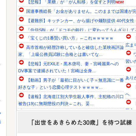
【悲報】「果糖」が「がん転移」を促すと判明
NEW!
国連事務総長「お金がありません。このままでは国連が
【避難所】キッチンカー、から揚げや麺類提供 40代女性「
「住信SBI」が「ドコモの銀行」に変わってうんざりし
「宝くじの1番賢い買い方」←これｗｗｗｗｗ
韓国人「大韓サッカー協会が過去に20人の外国人審判らに
広ま
高市首相が経歴詐称していると確信した某映画評論
韓国人「欧州メディアがロンドン五輪銅メダルはく奪の可能
家、「上級公務員試験に合格とは書いてな...
韓国人「韓国サッカー協会関係者が『不適切接待は慣行だっ
習い
【悲報】元EXILE・黒木啓司、妻・宮崎麗果への
DV事案で逮捕されていた！宮崎は全身...
あり
【動画】男子が「最初に目がいく子＝無意識に一番
」
好きな子」という恋愛心理テストｗｗｗｗ...
Powered by livedoor 相互RSS
へ
【速報】北海道江別大学生殺人事件、主犯格の川口
被告(19)に無期懲役の判決←これ、妥...
死亡
世界のケイスケ・ホンダ「ラーメン700円は安すぎ
げ
る！2000円にするべき」
「出世をあきらめた30歳」を待つ試練
員
少し
ひろゆき「出馬する気ないから話さなかった」妻