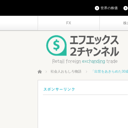
世界の株価
FX
株
ホーム
社会人おもしろ物語
「出世をあきらめた30
スポンサーリンク