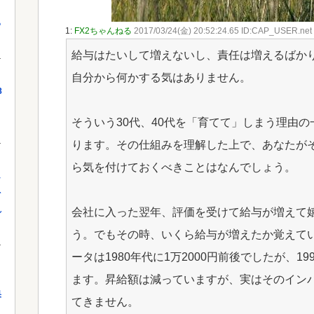
っ
1:
FX2ちゃんねる
2017/03/24(金) 20:52:24.65 ID:CAP_USER.net
給与はたいして増えないし、責任は増えるばか
自分から何かする気はありません。
8
そういう30代、40代を「育てて」しまう理由
ります。その仕組みを理解した上で、あなたがそ
ら気を付けておくべきことはなんでしょう。
し
を
れ
会社に入った翌年、評価を受けて給与が増えて
う。でもその時、いくら給与が増えたか覚えて
ータは1980年代に1万2000円前後でしたが、1
ます。昇給額は減っていますが、実はそのイン
果
てきません。