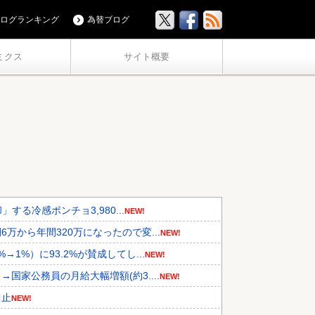
ログランキング
為替ブログ
ミクス
サイト概要
する冷感ポンチョ3,980...
NEW!
から年間320万になったので変...
NEW!
%）に93.2%が賛成してし...
NEW!
家公務員の月給大幅増額(約3....
NEW!
中止
NEW!