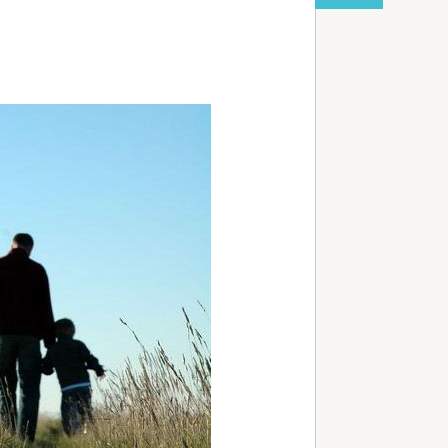
【熊本地震】車中泊避難して留守の家からエアコン
機盗む 警察に「室外機が盗まれた」...
red by livedoor 相互RSS