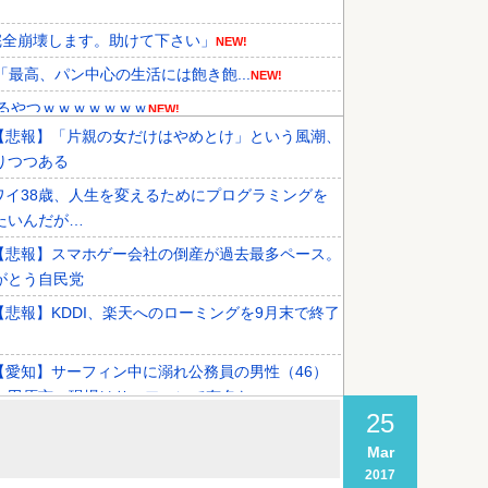
完全崩壊します。助けて下さい」
NEW!
最高、パン中心の生活には飽き飽...
NEW!
てるやつｗｗｗｗｗｗｗ
NEW!
【悲報】「片親の女だけはやめとけ」という風潮、
不謹慎接待をしていた証拠が揃いな...
りつつある
性を報道！韓国が外国人審判団に不...
ワイ38歳、人生を変えるためにプログラミングを
た』と衝撃発言！日韓ワールドカッ...
たいんだが…
【悲報】スマホゲー会社の倒産が過去最多ペース。
がとう自民党
【悲報】KDDI、楽天へのローミングを9月末で終了
【愛知】サーフィン中に溺れ公務員の男性（46）
 田原市 現場はサーフィンで有名な...
25
去年10月にゲーミングPC買おうと思ったけどもう
Mar
後でいいやで時期逃したらうなぎ登...
2017