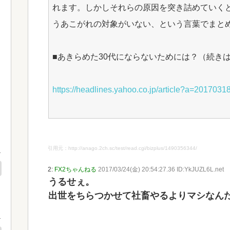
れます。しかしそれらの原因を突き詰めていく
うあこがれの対象がいない、という言葉でまと
■あきらめた30代にならないためには？（続き
https://headlines.yahoo.co.jp/article?a=2017031
引用元：http://anago.2ch.sc/test/read.cgi/bizplus/1490356344/
2:
FX2ちゃんねる
2017/03/24(金) 20:54:27.36 ID:YkJUZL6L.net
うるせぇ。
出世をちらつかせて社畜やるよりマシなん