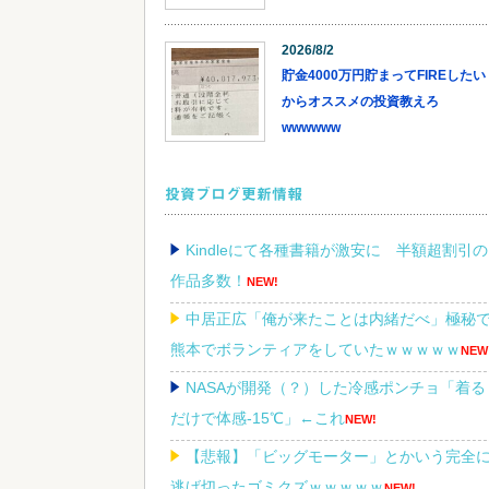
2026/8/2
貯金4000万円貯まってFIREしたい
からオススメの投資教えろ
wwwwww
投資ブログ更新情報
Kindleにて各種書籍が激安に 半額超割引の
作品多数！
NEW!
中居正広「俺が来たことは内緒だべ」極秘
熊本でボランティアをしていたｗｗｗｗｗ
NEW
NASAが開発（？）した冷感ポンチョ「着る
だけで体感-15℃」←これ
NEW!
【悲報】「ビッグモーター」とかいう完全
逃げ切ったゴミクズｗｗｗｗｗ
NEW!