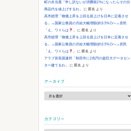
町の弁当屋「申し訳ないが消費税1%になったらその分
商品代を値上げするわ」
に
匿名
より
高市総理「物価上昇を上回る賃上げを日本に定着させ
る」→国家公務員の月給大幅増額(約3.5%⤴)へ→庶民
「え、ワイらは
」
に
匿名
より
高市総理「物価上昇を上回る賃上げを日本に定着させ
る」→国家公務員の月給大幅増額(約3.5%⤴)へ→庶民
「え、ワイらは
」
に
匿名
より
アラブ首長国連邦「秋田市に2兆円の超巨大データセン
ター建てるわ」
に
匿名
より
アーカイブ
ア
ー
カ
イ
ブ
カテゴリー
カ