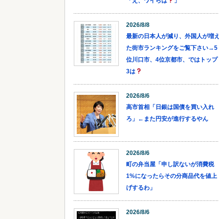
「え、ワイらは
」
2026/8/8
最新の日本人が減り、外国人が増
た街市ランキングをご覧下さい→5
位川口市、4位京都市、ではトップ
3は
2026/8/6
高市首相「日銀は国債を買い入れ
ろ」←また円安が進行するやん
2026/8/6
町の弁当屋「申し訳ないが消費税
1%になったらその分商品代を値上
げするわ」
2026/8/6