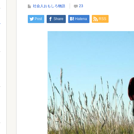
「それでも不誠実だろ」→離婚協議へｗｗｗ...
社会人おもしろ物語
23
室外
Post
Share
Hatena
RSS
え
Powered by livedoor 相互RSS
Powe