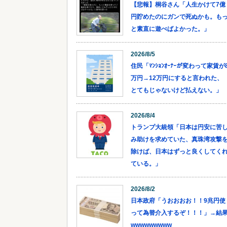
【悲報】桐谷さん「人生かけて7億
円貯めたのにガンで死ぬかも。も
と素直に遊べばよかった。」
2026/8/5
住民「ﾏﾝｼｮﾝｵｰﾅｰが変わって家賃が
万円→12万円にすると言われた、
とてもじゃないけど払えない。」
2026/8/4
トランプ大統領「日本は円安に苦
み助けを求めていた、真珠湾攻撃
除けば、日本はずっと良くしてく
ている。」
2026/8/2
日本政府「うおおおお！！9兆円使
って為替介入するぞ！！！」→結
wwwwwwwww