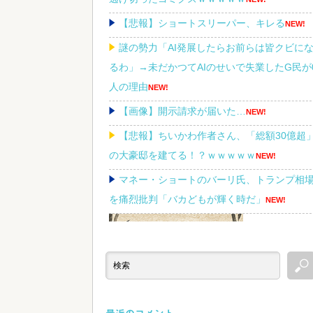
【悲報】ショートスリーパー、キレる
NEW!
謎の勢力「AI発展したらお前らは皆クビに
るわ」→未だかつてAIのせいで失業したG民が
人の理由
NEW!
【画像】開示請求が届いた…
NEW!
【悲報】ちいかわ作者さん、「総額30億超
の大豪邸を建てる！？ｗｗｗｗｗ
NEW!
マネー・ショートのバーリ氏、トランプ相
を痛烈批判「バカどもが輝く時だ」
NEW!
Powered by livedoor 相互RSS