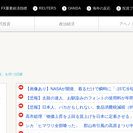
FX重要経済指標
REUTERS
OANDA
海外の反応
投資ブ
式投資
政治経済
アベノ
歳」を待つ試練
【画像あり】NASAが開発、着るだけで瞬時に「-15℃冷却」
【悲報】太鼓の達人、お馴染みのフォントの使用料が年間6万
【悲報】日本人、バカかもしれない。食品消費税減税（8%→1
高市総理「物価上昇を上回る賃上げを日本に定着させる」→国
シカ「ヒマワリ全部喰った」 郡山布引風の高原まつり