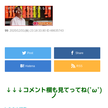
99:
2020/12/31(株) 23:18:33.80 ID:48635743
Post
Share
Hatena
RSS
↓
↓
↓
コメント欄も見てってね('ω')
ノ