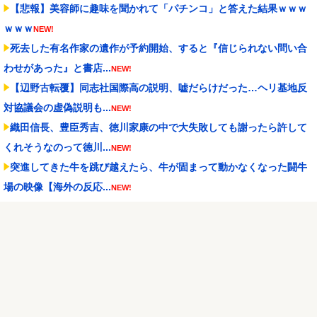
【悲報】美容師に趣味を聞かれて「パチンコ」と答えた結果ｗｗｗ
ｗｗｗ
NEW!
死去した有名作家の遺作が予約開始、すると『信じられない問い合
わせがあった』と書店...
NEW!
【辺野古転覆】同志社国際高の説明、嘘だらけだった…ヘリ基地反
対協議会の虚偽説明も...
NEW!
織田信長、豊臣秀吉、徳川家康の中で大失敗しても謝ったら許して
くれそうなのって徳川...
NEW!
突進してきた牛を跳び越えたら、牛が固まって動かなくなった闘牛
場の映像【海外の反応...
NEW!
【遊戯王】ヤドカリューで900レス目指すスレ
NEW!
家庭菜園やってるけど、最近空芯菜が評価され過ぎだと思
う！！！！！
NEW!
ストリートファイター6 スマスロ新台｜初打ち評価＆感想、Twitter
報告まとめ
NEW!