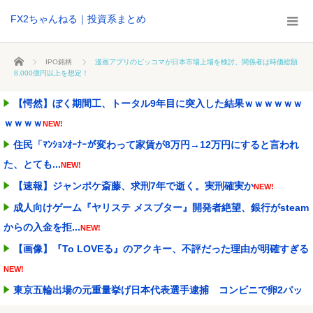
FX2ちゃんねる｜投資系まとめ
ホーム
IPO銘柄
漫画アプリのピッコマが日本市場上場を検討、関係者は時価総額
8,000億円以上を想定！
【愕然】ぼく期間工、トータル9年目に突入した結果ｗｗｗｗｗｗ
ｗｗｗｗ
NEW!
住民「ﾏﾝｼｮﾝｵｰﾅｰが変わって家賃が8万円→12万円にすると言われ
た、とても...
NEW!
【速報】ジャンポケ斎藤、求刑7年で逝く。実刑確実か
NEW!
成人向けゲーム『ヤリステ メスブター』開発者絶望、銀行がsteam
からの入金を拒...
NEW!
【画像】『To LOVEる』のアクキー、不評だった理由が明確すぎる
NEW!
東京五輪出場の元重量挙げ日本代表選手逮捕 コンビニで卵2パッ
クとしょうゆ1本(8...
NEW!