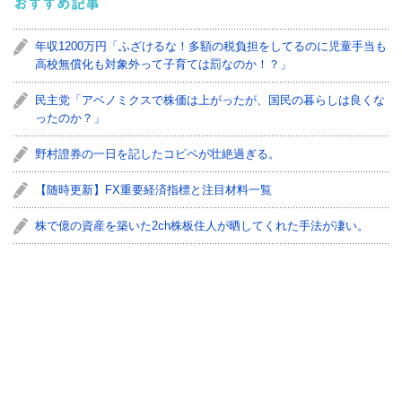
おすすめ記事
年収1200万円「ふざけるな！多額の税負担をしてるのに児童手当も
高校無償化も対象外って子育ては罰なのか！？」
民主党「アベノミクスで株価は上がったが、国民の暮らしは良くな
ったのか？」
野村證券の一日を記したコピペが壮絶過ぎる。
【随時更新】FX重要経済指標と注目材料一覧
株で億の資産を築いた2ch株板住人が晒してくれた手法が凄い。