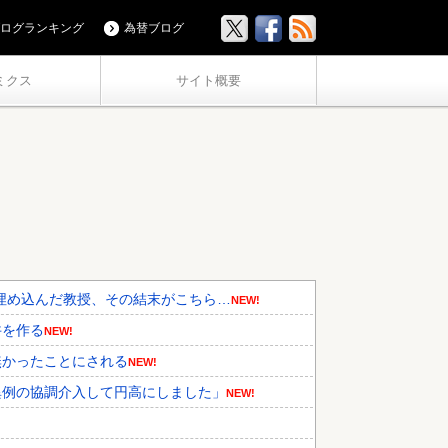
ログランキング
為替ブログ
ミクス
サイト概要
埋め込んだ教授、その結末がこちら…
NEW!
丼を作る
NEW!
無かったことにされる
NEW!
異例の協調介入して円高にしました」
NEW!