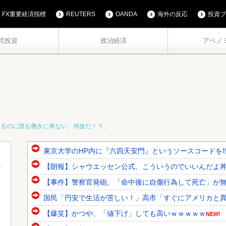
FX重要経済指標
REUTERS
OANDA
海外の反応
投資ブ
式投資
政治経済
アベノ
てるのに誰も働きに来ない。何故だ！？」
東京大学のHP内に『六四天安門』というソースコードを
【朗報】シャウエッセン公式、こういうのでいいんだよ
【事件】警察官発砲、「命中後に自傷行為して死亡」が
国民「円安で生活が苦しい！」高市「すぐにアメリカと
【爆笑】かつや、「値下げ」しても高いｗｗｗｗｗ
NEW!