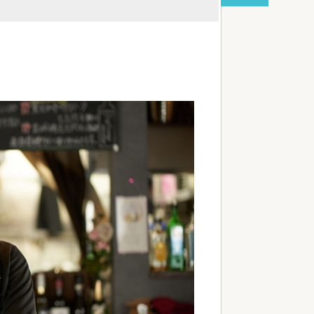
【速報】れいわ新選組、「いのちの党」に改名
red by livedoor 相互RSS