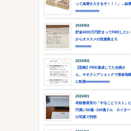
って為替介入するぞ！！！」→結
wwwwwwwww
2026/8/2
貯金4000万円貯まってFIREしたい
からオススメの投資教えろ
wwwwww
2026/8/2
【悲報】FIRE達成してた夫婦さ
ん、キオクシアショックで借金地
に転落wwwwwwwww
2026/8/1
米財務長官の「やることリスト」
円買い50億─100億ドル ロイター
の写真で判明