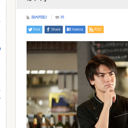
【朗報】秋田にアラブが2兆円の投資決定
国内問題2
35
っ
Powered by livedoor 相互RSS
Powe
Post
Share
Hatena
RSS
8
し
を
れ