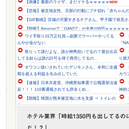
【画像】最新のライザ、まだイケるｗｗｗｗｗ
NEW!
【悲報】被災地女性、旦那の行動にブチ切れ「赤ちゃんのミ
【GIF動画】宮城の可愛すぎるチアさん、甲子園で発見さ
【朗報】Amazonで「GANTZ」が全巻100円ｗｗｗｗｗ
ワイ手取り15万正社員→副業でウーバーやってる
韓国人「SKハイニックスが10%台の暴落！外国人投資家と
んやが金がない
『NA
韓国人「日本ではテーブルに肘をついてはいけない？日本の
祭りって謎だよな、誰が神輿担いでるの？屋台出店
韓国人「1592年に現代の機械化部隊がタイムスリップした
してる奴らは誰の許可を得て商売してるの...
り親方
オワコン扱いされていたデジモンさん、令和に全盛
期を超える利益を生み出していた
カウ
【速報】日本共産党、沖縄県知事選で公職選挙法違
Powered by livedoor 相互RSS
反！！！ 110番通報されても辞全くめ...
神的
【朗報】韓国が熊本被災地に水を支援 ⇒ トイレの
水にｗｗｗｗｗｗｗ
クド
【赤っ恥】れいわ信者「毎日、渋谷でデモが起きて
ホテル業界「時給1350円も出してる
る」 ネット「参加者の少なさを隠すため...
ッシ
だ！？」