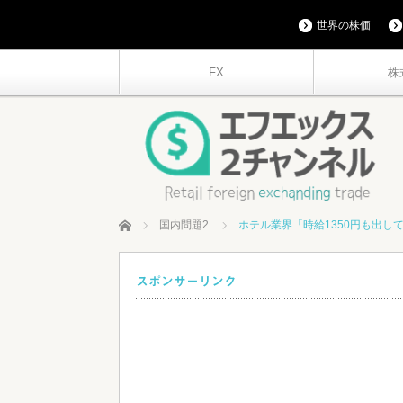
世界の株価
FX
株
ホーム
国内問題2
ホテル業界「時給1350円も出し
スポンサーリンク