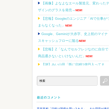
【画像】よなよなエール製造元、変わった
ザインのグラスを発売→
NEW!
【悲報】Googleのエンジニア「AIで仕事が
まらなくなった」
NEW!
Google、Geminiが大赤字、史上初のマイナ
スキャッシュフローに陥る
NEW!
【悲報】Z「なんでセルフレジなのに自分で
商品通さないといけないんだ」
NEW!
【謎】みい山田「既に印税1億円入ってま
す」←こいつがネットの叩き程度にムキにな
理由
NEW!
最近のコメント
Powered by livedoor 相互RSS
高市首相「日銀は国債を買い入れろ」←また円安が進