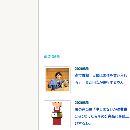
最新記事
2026/8/6
高市首相「日銀は国債を買い入れ
ろ」←また円安が進行するやん
2026/8/6
町の弁当屋「申し訳ないが消費税
1%になったらその分商品代を値上
げするわ」