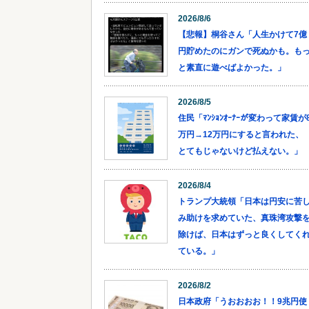
2026/8/6
【悲報】桐谷さん「人生かけて7億
円貯めたのにガンで死ぬかも。も
と素直に遊べばよかった。」
2026/8/5
住民「ﾏﾝｼｮﾝｵｰﾅｰが変わって家賃が
万円→12万円にすると言われた、
とてもじゃないけど払えない。」
2026/8/4
トランプ大統領「日本は円安に苦
み助けを求めていた、真珠湾攻撃
除けば、日本はずっと良くしてく
ている。」
2026/8/2
日本政府「うおおおお！！9兆円使