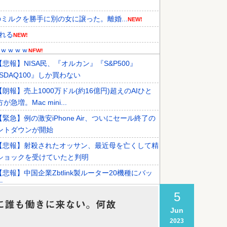
ルクを勝手に別の女に譲った。離婚...
NEW!
れる
NEW!
ｗｗｗｗｗ
NEW!
【悲報】NISA民、『オルカン』『S&P500』
機関が売り越しを仕掛けコスピが...
NEW!
SDAQ100』しか買わない
食事マナーが想像以上に厳格すぎて...
NEW!
【朗報】売上1000万ドル(約16億円)超えのAIひと
結果がこちらです」→「あまりの...
NEW!
が急増。Mac mini...
【緊急】例の激安iPhone Air、ついにセール終了の
ントダウンが開始
【悲報】射殺されたオッサン、最近母を亡くして精
ショックを受けていたと判明
【悲報】中国企業Zbtlink製ルーター20機種にバッ
ア
5
Google、Geminiが大赤字、史上初のマイナスキャ
のに誰も働きに来ない。何故
Jun
ュフローに陥る
2023