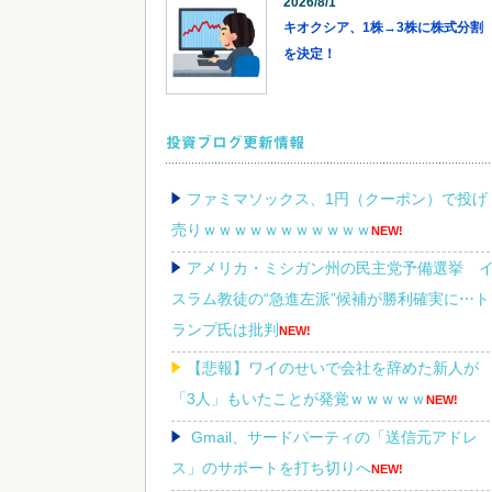
2026/8/1
キオクシア、1株→3株に株式分割
を決定！
投資ブログ更新情報
ファミマソックス、1円（クーポン）で投げ
売りｗｗｗｗｗｗｗｗｗｗｗ
NEW!
アメリカ・ミシガン州の民主党予備選挙 
スラム教徒の“急進左派”候補が勝利確実に⋯ト
ランプ氏は批判
NEW!
【悲報】ワイのせいで会社を辞めた新人が
「3人」もいたことが発覚ｗｗｗｗｗ
NEW!
Gmail、サードパーティの「送信元アドレ
ス」のサポートを打ち切りへ
NEW!