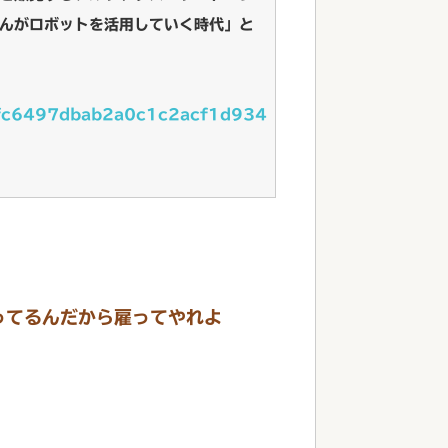
んがロボットを活用していく時代」と
209fc6497dbab2a0c1c2acf1d934
ってるんだから雇ってやれよ