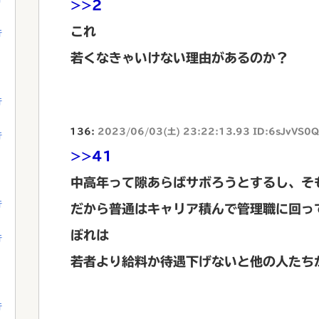
>>2
これ
行
若くなきゃいけない理由があるのか？
行
136:
2023/06/03(土) 23:22:13.93 ID:6sJvVS0Q
行
>>41
中高年って隙あらばサボろうとするし、そ
行
だから普通はキャリア積んで管理職に回っ
ぼれは
行
若者より給料か待遇下げないと他の人たち
行