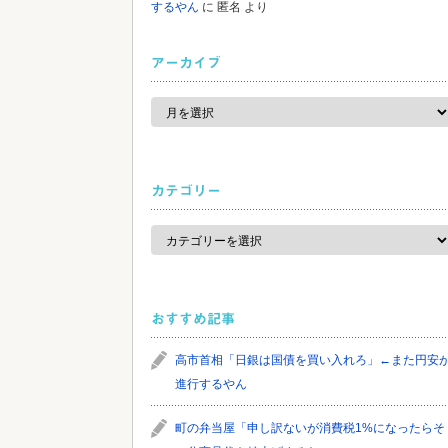
するやん
に
匿名
より
アーカイブ
ア
ー
カ
イ
ブ
カテゴリー
カ
テ
ゴ
リ
ー
おすすめ記事
高市首相「日銀は国債を買い入れろ」←また円安
進行するやん
町の弁当屋「申し訳ないが消費税1%になったらそ