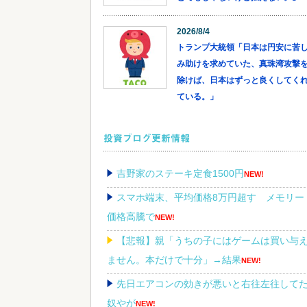
2026/8/4
トランプ大統領「日本は円安に苦
み助けを求めていた、真珠湾攻撃
除けば、日本はずっと良くしてく
ている。」
投資ブログ更新情報
吉野家のステーキ定食1500円
NEW!
スマホ端末、平均価格8万円超す メモリー
価格高騰で
NEW!
【悲報】親「うちの子にはゲームは買い与
ません。本だけで十分」→結果
NEW!
先日エアコンの効きが悪いと右往左往して
奴やが
NEW!