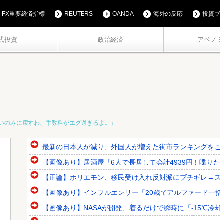
FX重要経済指標
REUTERS
OANDA
海外の反応
投資ブ
式投資
政治経済
アベノ
いのみに戻すわ、手数料がエグ過ぎるよ。」
最新の日本人が減り、外国人が増えた街市ランキングをご覧
【画像あり】居酒屋「6人で長居して会計4939円！喋りた
【正論】ホリエモン、移民受け入れ反対派にブチギレ→
【画像あり】インフルエンサー「20歳でアルファード一
【画像あり】NASAが開発、着るだけで瞬時に「-15℃冷却」