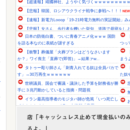
【超速報】靖國神社、ようやく気づくｗｗｗｗｗｗｗｗ
【悲報】韓国、ロシアウクライナ戦争に参戦へ！！！
NEW
【速報】新電力Looop「19-21時電力無料の実証開始」み
【悲報】女さん、歩行者を轢いた挙句、道路で昼寝をし
日本の防衛白書、ついに青春アニメ化ｗｗｗ 国防
韓国人「日本の甲子園で美人すぎる女子高校生マネージャー
を語る本なのに表紙が謎すぎる
つっ
韓国人「韓国のイメージ失墜は免れないのか？2011〜12
【衝撃】葬儀屋「火葬プランはどうなさいます
韓国人「30年前から変わらない日本の女子高生の姿に韓国
か？」ワイ喪主「直葬で(即答)」→結果ァw...
まう
タトゥー彫り師さん「刺青入れてる奴は全員バカで
す」→30万再生ｗｗｗｗｗｗ
た奴
す
世耕議員、国会で審議・議決した予算を財務省が勝
Powered by livedoor 相互RSS
手に３兆円動かしていると指摘・問題視
イラン最高指導者のモジタバ師が危篤「いつ死亡し
てもおかしくない」…イラン大統領「意思...
を
【画像あり】ロピアのパワー全開おにぎり「444
店「キャッシュレス止めて現金払いの
今後
円」がコチラｗｗｗｗｗ
るよ。」