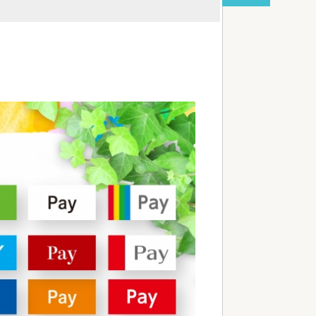
red by livedoor 相互RSS