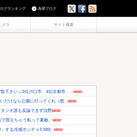
ログランキング
為替ブログ
ミクス
サイト概要
下さい→5位川口市、4位京都市、...
NEW!
いだけなら公園に行ってくれ（怒...
NEW!
スタジオ誰も反論できず沈黙
NEW!
括で買えちゃう私って素敵」
NEW!
する冷感ポンチョ3,980...
NEW!