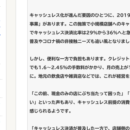
キャッシュレス化が進んだ要因のひとつに、201
し
事業」があります。この施策で小規模店舗へのキャ
を
でキャッシュレス決済比率は29％から36％へと
れ
普及やコロナ禍の非接触ニーズも追い風となりまし
しかし、便利な一方で負担もあります。クレジット
でも1.6～2.45％の手数料がかかり、月の売上が
に。地元の飲食店や雑貨店などでは、これが経営を
「この前、現金のみの店にぶち当たって困った」「
え
い」といった声もあり、キャッシュレス前提の消費
感じられるようです。
た
「キャッシュレス決済が普及した一方で、店舗側の