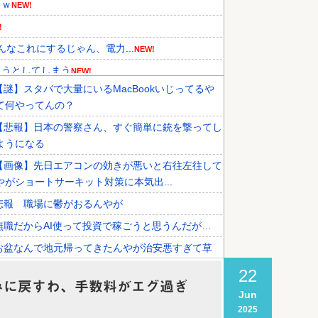
ｗｗ
NEW!
!
んなこれにするじゃん、電力...
NEW!
ようとしてしまう
NEW!
【謎】スタバで大量にいるMacBookいじってるや
が見つかり話題に！」→「青春のワ...
NEW!
て何やってんの？
年の国際試合における外国審判へ...
NEW!
【悲報】日本の警察さん、すぐ簡単に銃を撃ってし
人が衝撃！何故変わらないデザイン...
ようになる
【画像】先日エアコンの効きが悪いと右往左往して
やがショートサーキット対策に本気出...
悲報 職場に鬱がおるんやが
無職だからAI使って投資で稼ごうと思うんだが…
お盆なんで地元帰ってきたんやが治安悪すぎて草
【滋賀】「琵琶湖三市同時花火」開催中止を発表
22
みに戻すわ、手数料がエグ過ぎ
の対応は「法的専門家への相談を行い...
Jun
2025