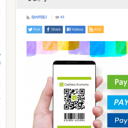
強風で欄干が全面的に倒壊した中国の橋、倒壊した
欄干の破片を調べると凄まじい事実が発覚...
Powe
国内問題2
43
」
Post
Share
Hatena
RSS
Powered by livedoor 相互RSS
げ
員
え