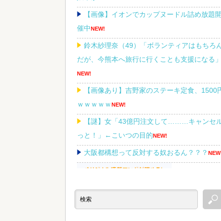
【画像】イオンでカップヌードル詰め放題
催中
NEW!
鈴木紗理奈（49）「ボランティアはもちろ
だが、今熊本へ旅行に行くことも支援になる
NEW!
【画像あり】吉野家のステーキ定食、1500
ｗｗｗｗｗ
NEW!
【謎】女「43億円注文して………キャンセ
っと！」←こいつの目的
NEW!
大阪都構想って反対する奴おるん？？？
NEW
Powered by livedoor 相互RSS