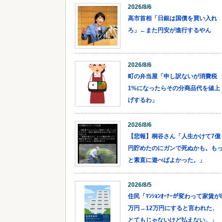
2026/8/6
高市首相「日銀は国債を買い入れ
ろ」←また円安が進行するやん
2026/8/6
町の弁当屋「申し訳ないが消費税
1%になったらその分商品代を値上
げするわ」
2026/8/6
【悲報】桐谷さん「人生かけて7億
円貯めたのにガンで死ぬかも。も
と素直に遊べばよかった。」
2026/8/5
住民「ﾏﾝｼｮﾝｵｰﾅｰが変わって家賃が
万円→12万円にすると言われた、
とてもじゃないけど払えない。」