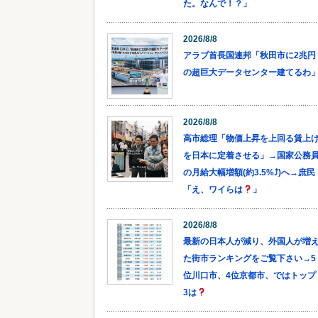
た。なんで！？」
2026/8/8
アラブ首長国連邦「秋田市に2兆円
の超巨大データセンター建てるわ
2026/8/8
高市総理「物価上昇を上回る賃上
を日本に定着させる」→国家公務
の月給大幅増額(約3.5%⤴)へ→庶民
「え、ワイらは
」
2026/8/8
最新の日本人が減り、外国人が増
た街市ランキングをご覧下さい→5
位川口市、4位京都市、ではトップ
3は