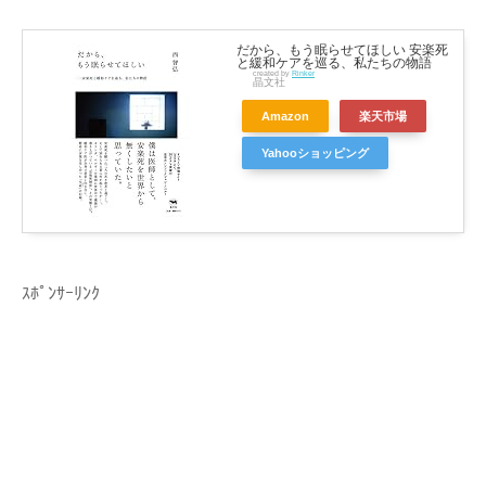
だから、もう眠らせてほしい 安楽死
と緩和ケアを巡る、私たちの物語
created by
Rinker
晶文社
Amazon
楽天市場
Yahooショッピング
ｽﾎﾟﾝｻｰﾘﾝｸ