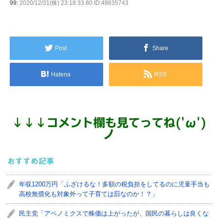
99:
2020/12/31(株) 23:18:33.80 ID:48635743
Post
Share
Hatena
RSS
↓
↓
↓
コメント欄も見てってね('ω')
ノ
おすすめ記事
年収1200万円「ふざけるな！多額の税負担をしてるのに児童手当も
高校無償化も対象外って子育ては罰なのか！？」
民主党「アベノミクスで株価は上がったが、国民の暮らしは良くな