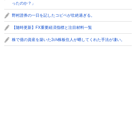
ったのか？」
野村證券の一日を記したコピペが壮絶過ぎる。
【随時更新】FX重要経済指標と注目材料一覧
株で億の資産を築いた2ch株板住人が晒してくれた手法が凄い。