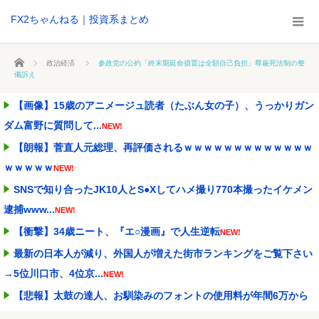
FX2ちゃんねる｜投資系まとめ
ホーム
政治経済
参政党の公約「終末期延命措置は全額自己負担」尊厳死法制の整
備訴え
【画像】15歳のアニメージュ読者（たぶん女の子）、うっかりガン
ダム富野に質問して...
NEW!
【朗報】菅直人元総理、再評価されるｗｗｗｗｗｗｗｗｗｗｗｗｗ
ｗｗｗｗｗ
NEW!
SNSで知り合ったJK10人とS●Xしてハメ撮り770本撮ったイケメン
逮捕www...
NEW!
【衝撃】34歳ニート、『エ○漫画』で人生逆転
NEW!
最新の日本人が減り、外国人が増えた街市ランキングをご覧下さい
→5位川口市、4位京...
NEW!
【悲報】太鼓の達人、お馴染みのフォントの使用料が年間6万から
年間320万になった...
NEW!