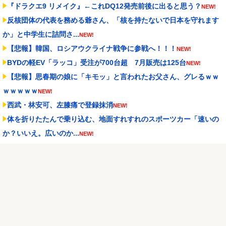
『ドラクエ9 リメイク』←これDQ12発売前後に出ると思う？
NEW!
反核団体の代表を務める爺さん、「核を持たないで日本を守れます
か」と中学生に詰問さ...
NEW!
【悲報】韓国、ロシアウクライナ戦争に参戦へ！！！
NEW!
BYDの軽EV「ラッコ」受注が700台超 7月販売は125台
NEW!
【悲報】思春期の娘に「キモッ」と言われたお父さん、グレるｗｗ
ｗｗｗｗｗ
NEW!
西武・林安可、左膝痛で登録抹消
NEW!
体を折りたたんで乗り込む、地面すれすれのスポーツカー「速いの
か？いいえ。広いのか...
NEW!
セレッソ大阪がアル・アハリからシリア代表FWパブロ・サバックを
獲得へ 2025年...
NEW!
Powered by livedoor 相互RSS