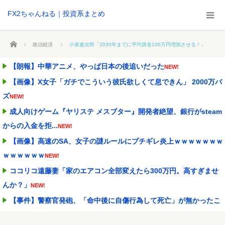
FX2ちゃんねる｜投資系まとめ
ホーム
政治経済
小泉進次郎「2030年までに平均賃金100万円増加させる！」
【朗報】中華アニメ、やっぱ日本の後追いだった
NEW!
【画像】X女子「ガチでこういう彼氏欲しくて息できん」 2000万バ
ズ
NEW!
成人向けゲーム『ヤリステ メスブター』開発者絶望、銀行がsteam
からの入金を拒...
NEW!
【画像】高速のSA、女子の謎ルールにブチギレ炎上ｗｗｗｗｗｗｗ
ｗｗｗｗｗｗ
NEW!
ココリコ遠藤妻「家のエアコン全部変えたら300万円。高すぎませ
んか？」
NEW!
【事件】警察官発砲、「命中後に自傷行為して死亡」が無かったこ
とにされる
NEW!