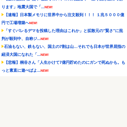
ります」地震大国で「...
NEW!
【速報】日本製メモリに世界中から注文殺到！！！ １兆５０００億
円で工場増築へ
NEW!
「すぐバレるデマを投稿した理由はこれか」と拡散元の”賢さ”に批
判が殺到中、自称ジ...
NEW!
石油もない、鉄もない、国土の7割は山…それでも日本が世界屈指の
経済大国になれた「...
NEW!
【悲報】桐谷さん「人生かけて7億円貯めたのにガンで死ぬかも。も
っと素直に遊べばよ...
NEW!
おじさんファッション論争→次のターゲットはボディバッグ?パーカ
ーもダメハーフパン...
NEW!
「ガーデン大宮北（埼玉）」「ニューアサヒ府中四谷店（東京）」
が8月16日の営業を...
NEW!
PL学園野球部が休部して今年で10年目、PL学園の全生徒数は35人
NEW!