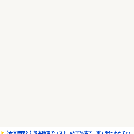
彼女「正直デートよりもその後の○○の方が楽しみ。最初から直行で
よくない？」→すご...
NEW!
【悲報】みい山の作者、自分の過去を消しまくる
NEW!
Powered by livedoor 相互RSS
【倉庫型陳列】熊本地震でコストコの商品落下「重く受け止めてお