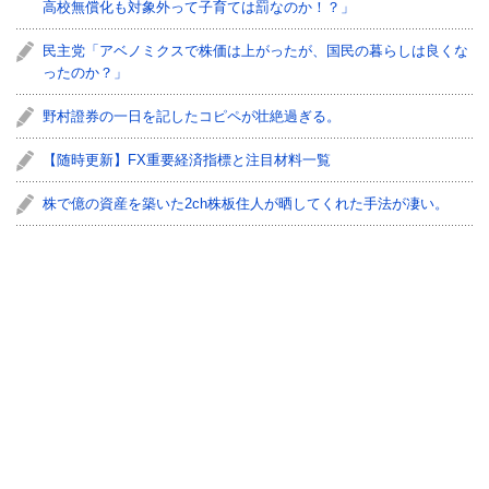
高校無償化も対象外って子育ては罰なのか！？」
民主党「アベノミクスで株価は上がったが、国民の暮らしは良くな
ったのか？」
野村證券の一日を記したコピペが壮絶過ぎる。
【随時更新】FX重要経済指標と注目材料一覧
株で億の資産を築いた2ch株板住人が晒してくれた手法が凄い。