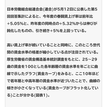
日本労働組合総連合会(連合)が5月12日に公表した第5
回回答集計によると、今年度の春闘賃上げ率は前年比
+5.05％と、昨年度の同時点の+5.32％からは伸びが
鈍化したものの、引き続き+5％を上回っている。
高い賃上げ率が続いていることと同時に、このところ世代
間の賃金水準の格差が縮小している点が注目されている。
厚生労働省の賃金構造基本統計調査をもとに、25～29
歳の賃金を100とした各年齢層の賃金水準を年ごとに曲
線で示したグラフ(賃金カーブ)をみると、ここ10年ほど
で若年層と中高年層の賃金水準が近づいたことで、曲線の
傾きが小さくなっている(賃金カーブがフラット化してい
る)ことが分かる(図表1)。