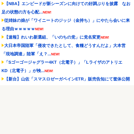
【NBA】エンビードが新シーズンに向けての好調ぶりを披露 なお
足の状態の方を心配...
NEW!
従姉妹の娘が「ワイニートのジッジ（金持ち）」にやたら会いに来
る理由ｗｗｗｗｗ
NEW!
【速報】れいわ新選組、「いのちの党」に党名変更
NEW!
大日本帝国陸軍「侵攻できたとして、食糧どうすんだよ」大本営
「現地調達」陸軍「え？...
NEW!
「Sゴーゴージャグラー4KT（北電子）」「Lライザのアトリエ
KD（北電子）」が検...
NEW!
【新台】山佐「スマスロゼーガペインETR」販売告知にて筐体公開
来たぞ！次世代ゼー...
NEW!
伊藤裕樹、次戦勝利でタイトルマッチへ
NEW!
増水した川に取り残されたアライグマ、パドルボードで救助されて
人の脚の下に潜り込む...
NEW!