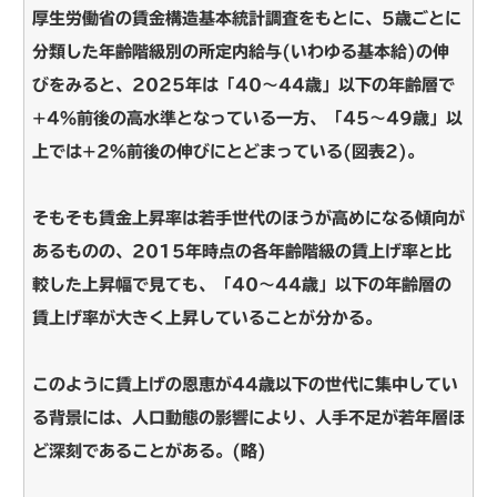
厚生労働省の賃金構造基本統計調査をもとに、5歳ごとに
分類した年齢階級別の所定内給与(いわゆる基本給)の伸
びをみると、2025年は「40～44歳」以下の年齢層で
+4％前後の高水準となっている一方、「45～49歳」以
上では+2％前後の伸びにとどまっている(図表2)。
そもそも賃金上昇率は若手世代のほうが高めになる傾向が
あるものの、2015年時点の各年齢階級の賃上げ率と比
較した上昇幅で見ても、「40～44歳」以下の年齢層の
賃上げ率が大きく上昇していることが分かる。
このように賃上げの恩恵が44歳以下の世代に集中してい
る背景には、人口動態の影響により、人手不足が若年層ほ
ど深刻であることがある。(略)