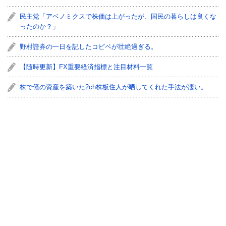
民主党「アベノミクスで株価は上がったが、国民の暮らしは良くな
ったのか？」
野村證券の一日を記したコピペが壮絶過ぎる。
【随時更新】FX重要経済指標と注目材料一覧
株で億の資産を築いた2ch株板住人が晒してくれた手法が凄い。