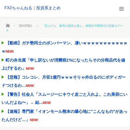
FX2ちゃんねる｜投資系まとめ
ホーム
国内問題2
「賃上げも、株高の恩恵も無し」就職氷河期世代の悲惨なデー
タ
【動画】ガチ勢同士のボンバーマン、凄いｗｗｗｗｗｗｗｗｗｗｗ
ｗ
NEW!
町の弁当屋「申し訳ないが消費税1%になったらその分商品代を値
上げするわ」
NEW!
【悲報】コレコレ、月収1億円ｗｗｗそりゃ外出るのにボディガー
ドつけるわ…
NEW!
【警告】社会人「スムージーにキウイ皮ごと入れよ。これ美容にい
いんだよね〜」→ 結...
NEW!
【速報】専門家「イオンモール熊本の爆心地に”こんなもの”があっ
たんだけど…」
NEW!
人気ユーチューバーさん、動画内にヤバすぎる物が映ってるのがバ