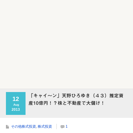
Powered by livedoor 相互RSS
「キャイ～ン」天野ひろゆき（４３）推定資
12
産10億円！？株と不動産で大儲け！
Aug
2013
その他株式投資
,
株式投資
1