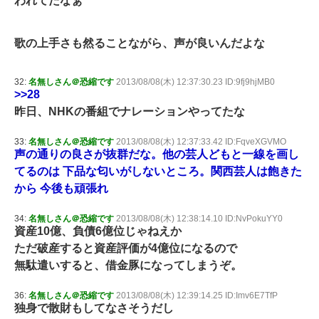
われてたなぁ
歌の上手さも然ることながら、声が良いんだよな
32:
名無しさん＠恐縮です
2013/08/08(木) 12:37:30.23 ID:9fj9hjMB0
>>28
昨日、NHKの番組でナレーションやってたな
33:
名無しさん＠恐縮です
2013/08/08(木) 12:37:33.42 ID:FqveXGVMO
声の通りの良さが抜群だな。他の芸人どもと一線を画し
てるのは 下品な匂いがしないところ。関西芸人は飽きた
から 今後も頑張れ
34:
名無しさん＠恐縮です
2013/08/08(木) 12:38:14.10 ID:NvPokuYY0
資産10億、負債6億位じゃねえか
ただ破産すると資産評価が4億位になるので
無駄遣いすると、借金豚になってしまうぞ。
36:
名無しさん＠恐縮です
2013/08/08(木) 12:39:14.25 ID:Imv6E7TfP
独身で散財もしてなさそうだし