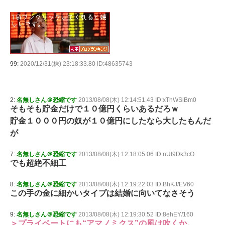
99:
2020/12/31(株) 23:18:33.80 ID:48635743
2:
名無しさん＠恐縮です
2013/08/08(木) 12:14:51.43 ID:xThWSiBm0
そもそも貯金だけで１０億円くらいあるだろｗ
貯金１０００円の奴が１０億円にしたなら大したもんだ
が
7:
名無しさん＠恐縮です
2013/08/08(木) 12:18:05.06 ID:nUI9Dk3cO
でも超絶不細工
8:
名無しさん＠恐縮です
2013/08/08(木) 12:19:22.03 ID:BhKJ/EV60
この手の金に細かいタイプは結婚に向いてなさそう
9:
名無しさん＠恐縮です
2013/08/08(木) 12:19:30.52 ID:8ehEY/160
＞プライベートにも“アマノミクス”の風は吹くか。