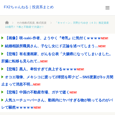
FX2ちゃんねる｜投資系まとめ
ホーム
その他株式投資
,
株式投資
「キャイ～ン」天野ひろゆき（４３）推定資産
10億円！？株と不動産で大儲け！
【画像】咲-saki-作者、ようやく『奇乳』に気付くｗｗｗｗ
NEW!
結婚相談所職員さん、子なし女にド正論を述べてしまう…
NEW!
【悲報】有名漫画家、がんを公表「大腸癌になってしまいました。
肝臓に転移も見られて...
NEW!
【悲報】黒人、卑怯すぎて炎上するｗｗｗｗ
NEW!
オコエ瑠偉、メキシコに渡って2球団を即クビ→SNS更新が3ヶ月間
止まって消息不明...
NEW!
【悲報】中国の不動産市場、ガチで逝く
NEW!
人気ユーチューバーさん、動画内にヤバすぎる物が映ってるのがバ
レて騒然ｗｗｗｗｗ
NEW!