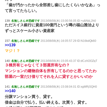
「歯が汚かったから全部差し歯にしたくらいかなあ」っ
て言ってたらしい。
139:
名無しさん＠恐縮です
2013/08/08(木) 15:00:56.05 ID:+u8AbL2h0
ただスイス銀行に資産100億円という噂の福山雅治より
ずっとスケール小さい資産家
157:
名無しさん＠恐縮です
2013/08/08(木) 16:05:57.29 ID:N16kdQk60
>>139
マジ！？
140:
名無しさん＠恐縮です
2013/08/08(木) 15:05:43.37 ID:dCzAOOZqT
３棟所有じゃなくて３部屋所有なの？
マンションの建物自体を所有してるのかと思ってたわ
部屋の一室だけ借りてそれを人に貸すとかいいのか
141:
名無しさん＠恐縮です
2013/08/08(木) 15:08:04.01 ID:xgMRjSQH0
>>140
分譲マンション買う、貸す。
借金は自分で払う。払い終える。次買う、貸す。