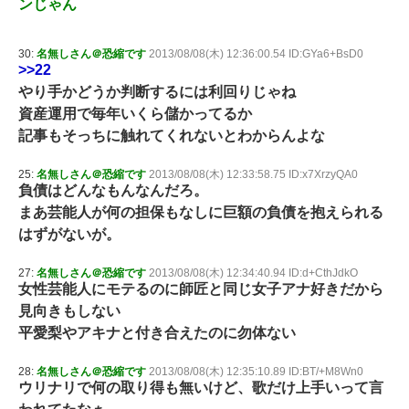
ンじゃん
30:
名無しさん＠恐縮です
2013/08/08(木) 12:36:00.54 ID:GYa6+BsD0
>>22
やり手かどうか判断するには利回りじゃね
資産運用で毎年いくら儲かってるか
記事もそっちに触れてくれないとわからんよな
25:
名無しさん＠恐縮です
2013/08/08(木) 12:33:58.75 ID:x7XrzyQA0
負債はどんなもんなんだろ。
まあ芸能人が何の担保もなしに巨額の負債を抱えられる
はずがないが。
27:
名無しさん＠恐縮です
2013/08/08(木) 12:34:40.94 ID:d+CthJdkO
女性芸能人にモテるのに師匠と同じ女子アナ好きだから
見向きもしない
平愛梨やアキナと付き合えたのに勿体ない
28:
名無しさん＠恐縮です
2013/08/08(木) 12:35:10.89 ID:BT/+M8Wn0
ウリナリで何の取り得も無いけど、歌だけ上手いって言