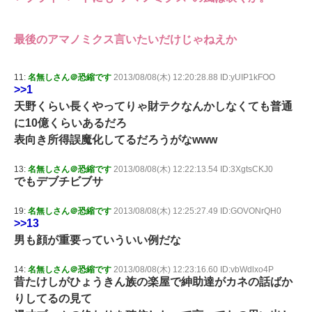
最後のアマノミクス言いたいだけじゃねえか
11:
名無しさん＠恐縮です
2013/08/08(木) 12:20:28.88 ID:yUIP1kFOO
>>1
天野くらい長くやってりゃ財テクなんかしなくても普通
に10億くらいあるだろ
表向き所得誤魔化してるだろうがなwww
13:
名無しさん＠恐縮です
2013/08/08(木) 12:22:13.54 ID:3XgtsCKJ0
でもデブチビブサ
19:
名無しさん＠恐縮です
2013/08/08(木) 12:25:27.49 ID:GOVONrQH0
>>13
男も顔が重要っていういい例だな
14:
名無しさん＠恐縮です
2013/08/08(木) 12:23:16.60 ID:vbWdlxo4P
昔たけしがひょうきん族の楽屋で紳助達がカネの話ばか
りしてるの見て