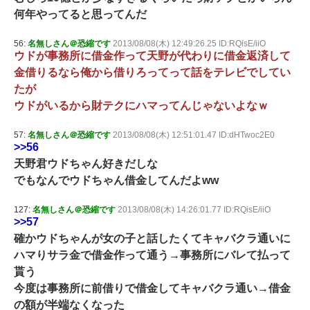
何年やってると思ってんだ
56:
名無しさん＠恐縮です
2013/08/08(木) 12:49:26.25 ID:RQisE/iiO
ウドが事務所に借金作って天野が代わりに借金返済して
金借りるなら俺から借りろってって話をテレビでしてい
たが
ウドがいるから財テクにハマってんじゃないよなｗ
57:
名無しさん＠恐縮です
2013/08/08(木) 12:51:01.47 ID:dHTwoc2E0
>>56
天野君ウドちゃん好きだしな
でもなんでウドちゃん借金してんだよww
127:
名無しさん＠恐縮です
2013/08/08(木) 14:26:01.77 ID:RQisE/iiO
>>57
確かウドちゃんが女の子と話したくてキャバクラ通いに
ハマりサラ金で借金作って通う→事務所にバレて払って
貰う
今度は事務所に前借りで借金してキャバクラ通い→借金
の額が半端なくなった