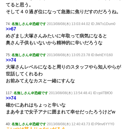
てると思う。
そして４０過ぎ位になって急激に焦りだすのだろうね。
74:
名無しさん＠恐縮です
2013/08/08(木) 13:03:44.02 ID:JW7x1Dum0
>>67
めざまし大塚さんみたいに年取って病気になると
奥さん子供もいないから精神的に辛いだろうな
75:
名無しさん＠恐縮です
2013/08/08(木) 13:05:23.78 ID:8ehEY/160
>>74
大塚さんレベルになると周りのスタッフやら知人やらが
世話してくれるわ
お前みてえなカスと一緒にすんな
117:
名無しさん＠恐縮です
2013/08/08(木) 13:54:48.41 ID:cpilTBfO0
>>74
確かにあれはちょっと辛いな
まあ今まで女子アナに囲まれて幸せだったろうけどw
40:
名無しさん＠恐縮です
2013/08/08(木) 12:40:43.73 ID:P9nv6YYY0