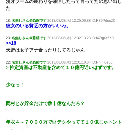
漫才ブームの終わりを確信したって言ってたの思い出し
た
18:
名無しさん＠恐縮です
2013/08/08(木) 12:25:06.88 ID:R89PdqqZ0
彼女のいる貧乏の方がいいわ。
23:
名無しさん＠恐縮です
2013/08/08(木) 12:32:13.23 ID:l4ZqpX5X0
>>18
天野は女子アナ食ったりしてるじゃん
22:
名無しさん＠恐縮です
2013/08/08(木) 12:31:10.64 ID:NhjFI0e50
> 推定資産は不動産を含めて１０億円近いはずです。
少なっ！
岡村とか貯金だけで数十億なんだろ？
年収４～７０００万で財テクやってて１０億じゃトント