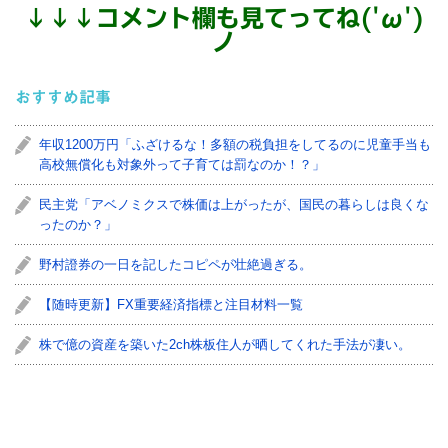
↓
↓
↓
コメント欄も見てってね('ω')
ノ
おすすめ記事
年収1200万円「ふざけるな！多額の税負担をしてるのに児童手当も
高校無償化も対象外って子育ては罰なのか！？」
民主党「アベノミクスで株価は上がったが、国民の暮らしは良くな
ったのか？」
野村證券の一日を記したコピペが壮絶過ぎる。
【随時更新】FX重要経済指標と注目材料一覧
株で億の資産を築いた2ch株板住人が晒してくれた手法が凄い。