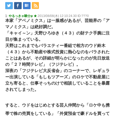
1:
やるっきゃ騎士φ ★
2013/08/08(木) 12:10:24.30 ID:???0
本家「アベノミクス」は一服感があるが、芸能界の「ア
マノミクス」は絶好調だ。
「キャイ～ン」天野ひろゆき（４３）の財テク手腕に注
目が集まっている。
天野はこれまでもバラエティー番組で相方のウド鈴木
（４３）から不動産や株式投資に熱心なのをバラされた
ことはあるが、その詳細が明らかになったのが先日放送
の「２７時間テレビ」（フジテレビ）。
深夜の「フジテレビ大反省会」のコーナーで、レギュラ
ー出演している「もしもツアーズ」のロケで不動産屋に
立ち寄ると、仕事そっちのけで相談していることを暴露
されてしまった。
すると、ウドをはじめとする芸人仲間から「ロケ中も携
帯で株の売買をしている」「外貨預金で豪ドルを買って