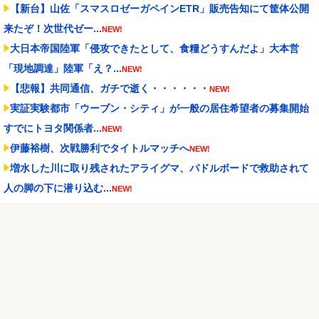
【新台】山佐「スマスロゼーガペインETR」販売告知にて筐体公開
来たぞ！次世代ゼー...
NEW!
大日本帝国陸軍「侵攻できたとして、食糧どうすんだよ」大本営
「現地調達」陸軍「え？...
NEW!
【悲報】共同通信、ガチで逝く・・・・・・
NEW!
実証実験都市「ウーブン・シティ」が一般の居住希望者の募集開始
すでにトヨタ関係者...
NEW!
伊藤裕樹、次戦勝利でタイトルマッチへ
NEW!
増水した川に取り残されたアライグマ、パドルボードで救助されて
人の脚の下に潜り込む...
NEW!
【Liella!】「始まりは君の空」をライブで見る度【ラブライブ！ス
ーパースター...
NEW!
容姿と成績で姉ばかり可愛がり、私を放置・差別してきた毒母
→「馬鹿娘」と見下され続...
NEW!