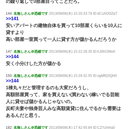
の繰り返しで3部屋目ってことだろ。
144:
名無しさん＠恐縮です
2013/08/08(木) 15:20:33.78 ID:dCzAOOZqT
>>141
安いアパートの建物自体を買って10部屋くらいを10人に
貸すより
高い部屋一室買って一人に貸す方が儲かるんだろうか
147:
名無しさん＠恐縮です
2013/08/08(木) 15:22:28.30 ID:hJi9V2Mo0
>>144
安く小分けした方が儲かる
150:
名無しさん＠恐縮です
2013/08/08(木) 15:29:32.55 ID:xgMRjSQH0
>>144
1棟丸々だと管理するのも大変だろうし、
高額部屋買って、家を買えない(買わない)稼いでる芸能
人に貸せば儲かるんじゃないの。
反町夫妻や独身芸人みな高額賃貸に住んでるから需要は
あるんだと思う。
182:
名無しさん＠恐縮です
2013/08/08(木) 17:42:45.84 ID:CZYz/nhq0