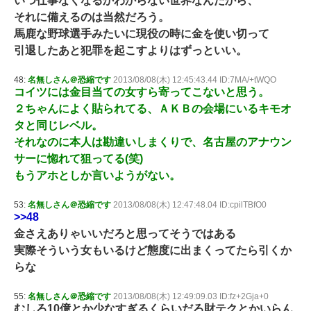
いつ仕事なくなるかわからない世界なんだから、
それに備えるのは当然だろう。
馬鹿な野球選手みたいに現役の時に金を使い切って
引退したあと犯罪を起こすよりはずっといい。
48:
名無しさん＠恐縮です
2013/08/08(木) 12:45:43.44 ID:7MA/+tWQO
コイツには金目当ての女すら寄ってこないと思う。
２ちゃんによく貼られてる、ＡＫＢの会場にいるキモオ
タと同じレベル。
それなのに本人は勘違いしまくりで、名古屋のアナウン
サーに惚れて狙ってる(笑)
もうアホとしか言いようがない。
53:
名無しさん＠恐縮です
2013/08/08(木) 12:47:48.04 ID:cpilTBfO0
>>48
金さえありゃいいだろと思ってそうではある
実際そういう女もいるけど態度に出まくってたら引くか
らな
55:
名無しさん＠恐縮です
2013/08/08(木) 12:49:09.03 ID:fz+2Gja+0
むしろ10億とか少なすぎるくらいだろ財テクとかいらん