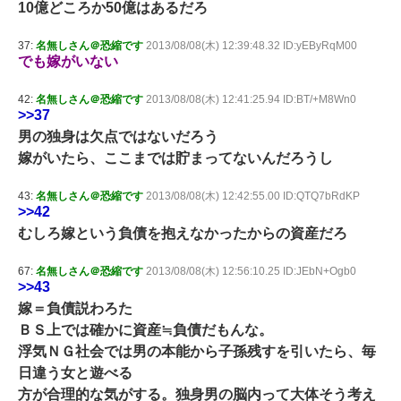
10億どころか50億はあるだろ
37:
名無しさん＠恐縮です
2013/08/08(木) 12:39:48.32 ID:yEByRqM00
でも嫁がいない
42:
名無しさん＠恐縮です
2013/08/08(木) 12:41:25.94 ID:BT/+M8Wn0
>>37
男の独身は欠点ではないだろう
嫁がいたら、ここまでは貯まってないんだろうし
43:
名無しさん＠恐縮です
2013/08/08(木) 12:42:55.00 ID:QTQ7bRdKP
>>42
むしろ嫁という負債を抱えなかったからの資産だろ
67:
名無しさん＠恐縮です
2013/08/08(木) 12:56:10.25 ID:JEbN+Ogb0
>>43
嫁＝負債説わろた
ＢＳ上では確かに資産≒負債だもんな。
浮気ＮＧ社会では男の本能から子孫残すを引いたら、毎
日違う女と遊べる
方が合理的な気がする。独身男の脳内って大体そう考え