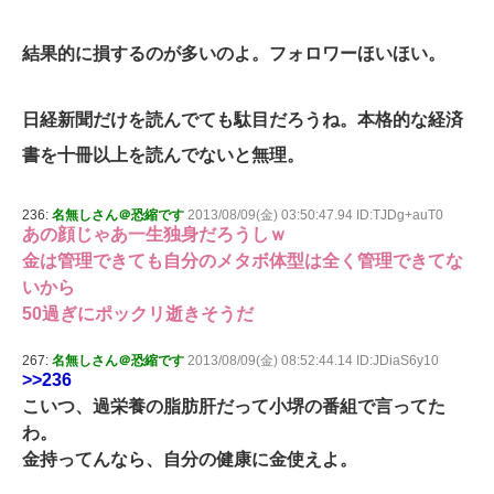
結果的に損するのが多いのよ。フォロワーほいほい。
日経新聞だけを読んでても駄目だろうね。本格的な経済
書を十冊以上を読んでないと無理。
236:
名無しさん＠恐縮です
2013/08/09(金) 03:50:47.94 ID:TJDg+auT0
あの顔じゃあ一生独身だろうしｗ
金は管理できても自分のメタボ体型は全く管理できてな
いから
50過ぎにポックリ逝きそうだ
267:
名無しさん＠恐縮です
2013/08/09(金) 08:52:44.14 ID:JDiaS6y10
>>236
こいつ、過栄養の脂肪肝だって小堺の番組で言ってた
わ。
金持ってんなら、自分の健康に金使えよ。