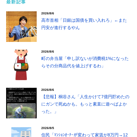
最新記事
2026/8/6
高市首相「日銀は国債を買い入れろ」←また
円安が進行するやん
2026/8/6
町の弁当屋「申し訳ないが消費税1%になった
らその分商品代を値上げするわ」
2026/8/6
【悲報】桐谷さん「人生かけて7億円貯めたの
にガンで死ぬかも。もっと素直に遊べばよか
った。」
2026/8/5
住民「ﾏﾝｼｮﾝｵｰﾅｰが変わって家賃が8万円→12