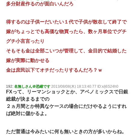
多分財産作るのが面白いんだろ
得するのは子供ーだいたい１代で子供が散在して終了で
嫁がちょっとでも高価な物買ったら、数ヶ月単位でグチ
グチ小言言ったり
そもそも金は全部こいつが管理して、金目的で結婚した
嫁が実際に動かせる
金は庶民以下てオチだったりするんだろ？ｗ
192:
名無しさん＠恐縮です
2013/08/08(木) 18:13:40.77 ID:x/j6S24h0
FXって、リーマンショックとか、アベノミックスで日銀
総裁が決まるまでの
２ヵ月間とか特異なケースの場合にだけやるようにすれ
ば絶対に儲かるよ。
ただ普通は今みたいに何も無いときの方が多いからね。