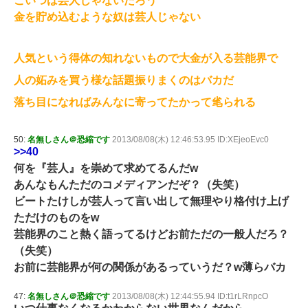
こいつは芸人じゃないだろう
金を貯め込むような奴は芸人じゃない
人気という得体の知れないもので大金が入る芸能界で
人の妬みを買う様な話題振りまくのはバカだ
落ち目になればみんなに寄ってたかって毟られる
50:
名無しさん＠恐縮です
2013/08/08(木) 12:46:53.95 ID:XEjeoEvc0
>>40
何を『芸人』を崇めて求めてるんだw
あんなもんただのコメディアンだぞ？（失笑）
ビートたけしが芸人って言い出して無理やり格付け上げ
ただけのものをw
芸能界のこと熱く語ってるけどお前ただの一般人だろ？
（失笑）
お前に芸能界が何の関係があるっていうだ？w薄らバカ
47:
名無しさん＠恐縮です
2013/08/08(木) 12:44:55.94 ID:t1rLRnpcO