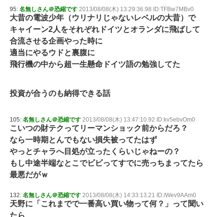
95:
名無しさん＠恐縮です
2013/08/08(木) 13:29:36.98 ID:TFBw7MBv0
大昔の電波少年（ウリナリじゃないレベルの大昔）で
キャイーン2人をそれぞれドイツとオランダに飛ばして
合流させる企画やった時に
適当にやるウドと裏腹に
飛行機の中から超一生懸命ドイツ語の勉強してた
投資が合うのも納得できる話
105:
名無しさん＠恐縮です
2013/08/08(木) 13:47:10.92 ID:kv5ebvOm0
こいつの財テクってリーマンショック前からだろ？
なら一時期とんでもない損失被ってたはず
やっとチャラへ目処が立ったくらいじゃねーの？
もし中途半端なとこでビビってすでに売っちまってたら
最悪だがｗ
132:
名無しさん＠恐縮です
2013/08/08(木) 14:33:13.21 ID:/Wev9AAm0
天野に「これまでで一番高い買い物って何？」って聞い
たら