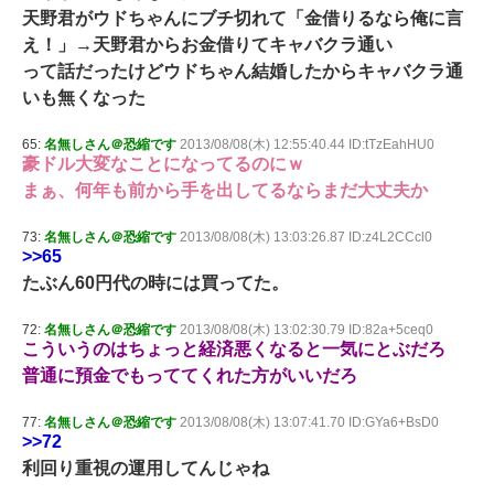
天野君がウドちゃんにブチ切れて「金借りるなら俺に言
え！」→天野君からお金借りてキャバクラ通い
って話だったけどウドちゃん結婚したからキャバクラ通
いも無くなった
65:
名無しさん＠恐縮です
2013/08/08(木) 12:55:40.44 ID:tTzEahHU0
豪ドル大変なことになってるのにｗ
まぁ、何年も前から手を出してるならまだ大丈夫か
73:
名無しさん＠恐縮です
2013/08/08(木) 13:03:26.87 ID:z4L2CCcl0
>>65
たぶん60円代の時には買ってた。
72:
名無しさん＠恐縮です
2013/08/08(木) 13:02:30.79 ID:82a+5ceq0
こういうのはちょっと経済悪くなると一気にとぶだろ
普通に預金でもっててくれた方がいいだろ
77:
名無しさん＠恐縮です
2013/08/08(木) 13:07:41.70 ID:GYa6+BsD0
>>72
利回り重視の運用してんじゃね