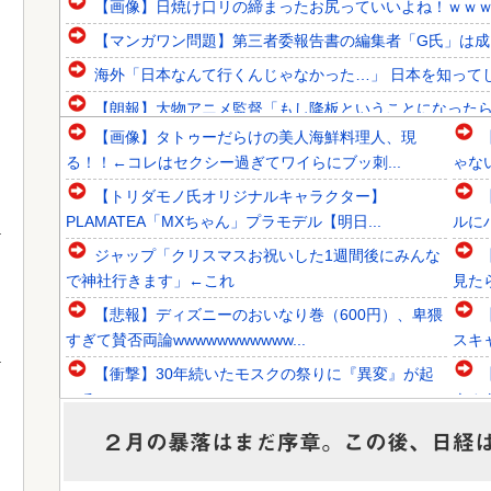
【画像】日焼け口リの締まったお尻っていいよね！ｗｗ
【マンガワン問題】第三者委報告書の編集者「G氏」は成田
海外「日本なんて行くんじゃなかった…」 日本を知ってし
【朗報】大物アニメ監督「もし降板ということになったら、
【画像】タトゥーだらけの美人海鮮料理人、現
韓国人「SKハイニックスが10%台の暴落！外国人投資家と
る！！←コレはセクシー過ぎてワイらにブッ刺...
ゃな
韓国人「日本ではテーブルに肘をついてはいけない？日本の
【トリダモノ氏オリジナルキャラクター】
韓国人「1592年に現代の機械化部隊がタイムスリップした
PLAMATEA「MXちゃん」プラモデル【明日...
ルに
ジャップ「クリスマスお祝いした1週間後にみんな
で神社行きます」←これ
見た
【悲報】ディズニーのおいなり巻（600円）、卑猥
Powered by livedoor 相互RSS
すぎて賛否両論wwwwwwwwwww...
スキ
【衝撃】30年続いたモスクの祭りに『異変』が起
こる・・・・・
ナル
【悲報】ワイのせいで会社を辞めた新人が「3人」
２月の暴落はまだ序章。この後、日経
もいたことが発覚ｗｗｗｗｗ