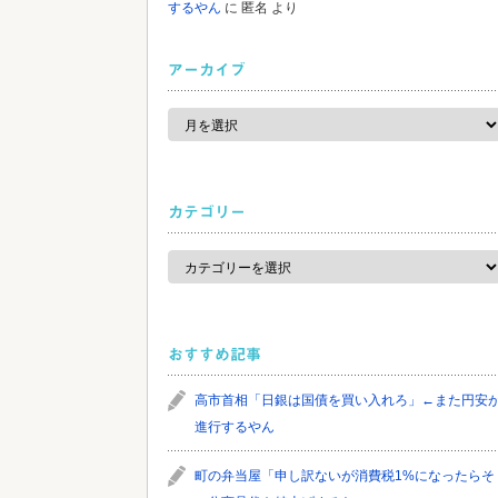
するやん
に
匿名
より
アーカイブ
ア
ー
カ
イ
ブ
カテゴリー
カ
テ
ゴ
リ
ー
おすすめ記事
高市首相「日銀は国債を買い入れろ」←また円安
進行するやん
町の弁当屋「申し訳ないが消費税1%になったらそ