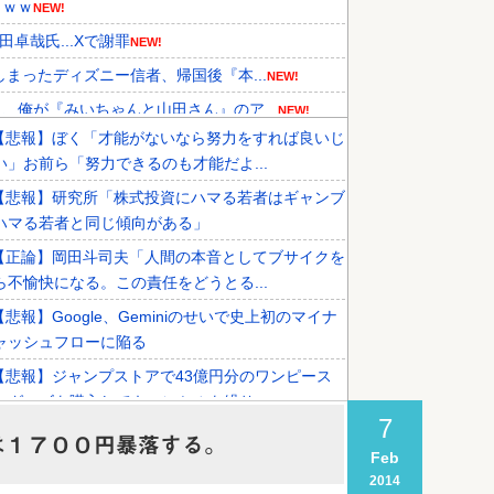
ｗｗｗ
NEW!
卓哉氏...Xで謝罪
NEW!
まったディズニー信者、帰国後『本...
NEW!
俺が『みいちゃんと山田さん』のア...
NEW!
【悲報】ぼく「才能がないなら努力をすれば良いじ
機関が売り越しを仕掛けコスピが...
い」お前ら「努力できるのも才能だよ...
食事マナーが想像以上に厳格すぎて...
【悲報】研究所「株式投資にハマる若者はギャンブ
結果がこちらです」→「あまりの...
ハマる若者と同じ傾向がある」
【正論】岡田斗司夫「人間の本音としてブサイクを
ら不愉快になる。この責任をどうとる...
【悲報】Google、Geminiのせいで史上初のマイナ
ャッシュフローに陥る
【悲報】ジャンプストアで43億円分のワンピース
トグッズを購入してキャンセルを繰り...
7
介護の仕事マジでしんどい
は１７００円暴落する。
Feb
【悲報】射殺されたオッサン、最近母を亡くして精
2014