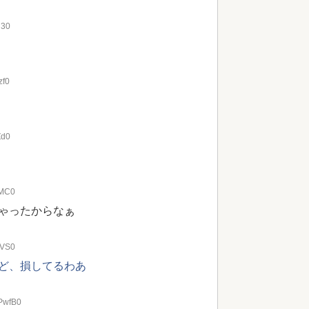
d30
zf0
Zd0
OMC0
ゃったからなぁ
5VS0
ど、損してるわあ
dPwfB0