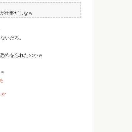
が仕事だしなｗ
0
はないだろ。
う恐怖を忘れたのかｗ
LXi
も
とか