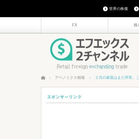
世界の株価
FX
株
ホーム
アベノミクス相場
２月の暴落はまだ序章。
スポンサーリンク