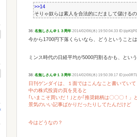
>>14
そりゃ奴らは素人を合法的にだまして儲けるの
36:
名無しさん＠１３周年
2014/02/06(木) 19:50:04.33 ID:ijipKljP
今から1700円下落くらいなら、どうということ
ミンス時代の日経平均が5000円割るかも、とい
38:
名無しさん＠１３周年
2014/02/06(木) 19:50:39.17 ID:joo0RT
日刊ゲンダイは、１面ではこんなこと書いていて
中の株式投資の頁を見ると
｢いまこそ買いだ！｣とか｢推奨銘柄は〇〇〇！」
景気のいい記事ばかりだったりしてたんだけど
が
今はどうなの？