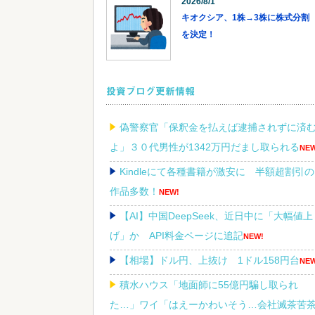
2026/8/1
キオクシア、1株→3株に株式分割
を決定！
投資ブログ更新情報
偽警察官「保釈金を払えば逮捕されずに済
よ」３０代男性が1342万円だまし取られる
NEW
Kindleにて各種書籍が激安に 半額超割引の
作品多数！
NEW!
【AI】中国DeepSeek、近日中に「大幅値上
げ」か API料金ページに追記
NEW!
【相場】ドル円、上抜け 1ドル158円台
NEW
積水ハウス「地面師に55億円騙し取られ
た…」ワイ「はえーかわいそう…会社滅茶苦