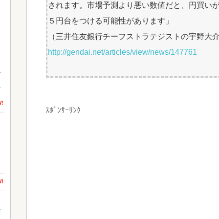
されます。市場予測より悪い数値だと、円買い
５円台をつける可能性があります」
（三井住友銀行チーフストラテジストの宇野大介
http://gendai.net/articles/view/news/147761
む
!
ｽﾎﾟﾝｻｰﾘﾝｸ
!
茶