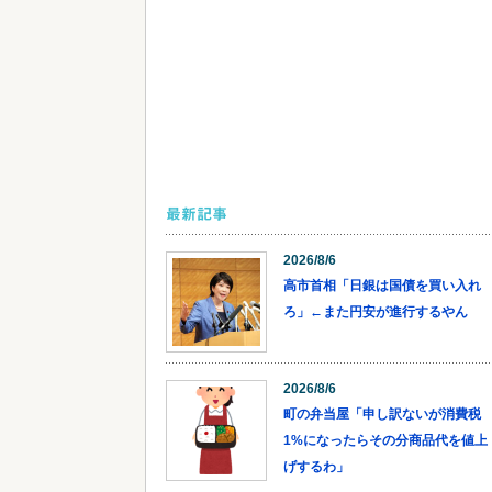
最新記事
2026/8/6
高市首相「日銀は国債を買い入れ
ろ」←また円安が進行するやん
2026/8/6
町の弁当屋「申し訳ないが消費税
1%になったらその分商品代を値上
げするわ」