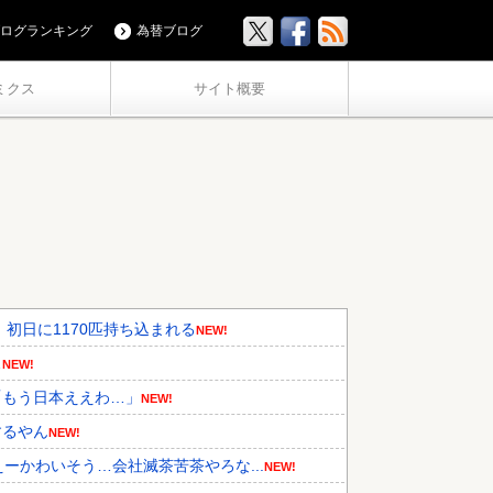
ログランキング
為替ブログ
ミクス
サイト概要
初日に1170匹持ち込まれる
NEW!
…
NEW!
「もう日本ええわ…」
NEW!
するやん
NEW!
ーかわいそう…会社滅茶苦茶やろな...
NEW!