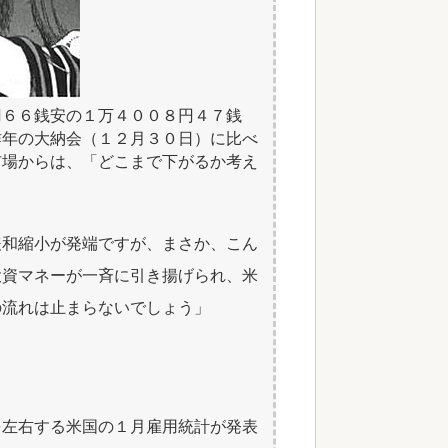
円６６銭安の１万４００８円４７銭
昨年の大納会（１２月３０日）に比べ
市場からは、「どこまで下がるか考え
緩和縮小が発端ですが、まさか、こん
投資マネーが一斉に引き揚げられ、米
の流れは止まらないでしょう」
を左右する米国の１月雇用統計が発表