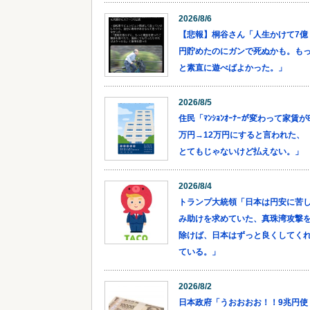
2026/8/6
【悲報】桐谷さん「人生かけて7億
円貯めたのにガンで死ぬかも。も
と素直に遊べばよかった。」
2026/8/5
住民「ﾏﾝｼｮﾝｵｰﾅｰが変わって家賃が
万円→12万円にすると言われた、
とてもじゃないけど払えない。」
2026/8/4
トランプ大統領「日本は円安に苦
み助けを求めていた、真珠湾攻撃
除けば、日本はずっと良くしてく
ている。」
2026/8/2
日本政府「うおおおお！！9兆円使