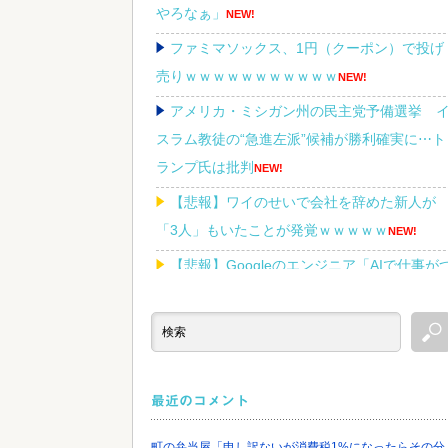
やろなぁ」
NEW!
ファミマソックス、1円（クーポン）で投げ
売りｗｗｗｗｗｗｗｗｗｗｗ
NEW!
アメリカ・ミシガン州の民主党予備選挙 
スラム教徒の“急進左派”候補が勝利確実に⋯ト
ランプ氏は批判
NEW!
【悲報】ワイのせいで会社を辞めた新人が
「3人」もいたことが発覚ｗｗｗｗｗ
NEW!
【悲報】Googleのエンジニア「AIで仕事が
まらなくなった」
NEW!
Powered by livedoor 相互RSS
最近のコメント
町の弁当屋「申し訳ないが消費税1%になったらその分