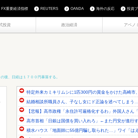
FX重要経済指標
REUTERS
OANDA
海外の反応
投資ブ
式投資
政治経済
アベノ
この後、日経は１７００円暴落する。
特定外来カミキリムシに1匹300円の賞金をかけた高崎市、
結婚相談所職員さん、子なし女にド正論を述べてしまう
【悲報】高市政権「永住許可厳格化するわ」外国人さん
高市首相「日銀は国債を買い入れろ」←また円安が進行
積水ハウス「地面師に55億円騙し取られた…」ワイ「はえ