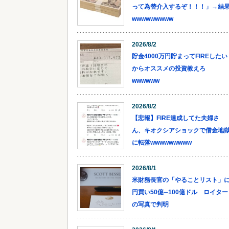
って為替介入するぞ！！！」→結
wwwwwwwww
2026/8/2
貯金4000万円貯まってFIREしたい
からオススメの投資教えろ
wwwwww
2026/8/2
【悲報】FIRE達成してた夫婦さ
ん、キオクシアショックで借金地
に転落wwwwwwwww
2026/8/1
米財務長官の「やることリスト」
円買い50億─100億ドル ロイター
の写真で判明