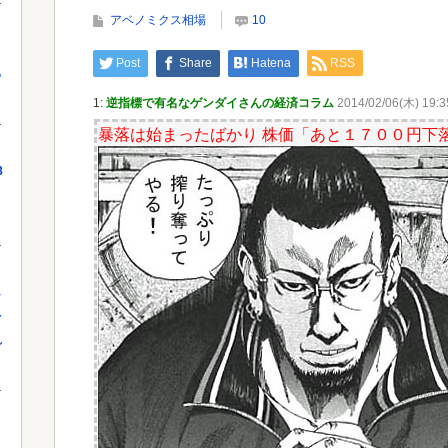
ヨーロッパが中国製メガソーラーを締め出しｗｗｗ
神的
アベノミクス相場
10
Post
Share
Hatena
RSS
っ
Powered by livedoor 相互RSS
Powe
1:
逆指標で有名なゲンダイさんの経済コラム
2014/02/06(木) 19:3
暴落は始まったばかり 株価「あと１７００円下
8
し
を
れ