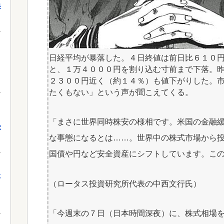
果
日経平均が暴落した。４日終値は前日比６１０
と、１万４０００円を割り込む寸前まで下落。
２３００円近く（約１４％）も値下がりした。
たくもない」という声が聞こえてくる。
「まさに世界同時株安の様相です。米国の金融
獄
な事態になるとは……。世界中の株式市場から
国債や円など安全資産にシフトしています。こ
に
（ロータス投資研究所代表の中西文行氏）
「今週末の７日（日本時間深夜）に、株式相場