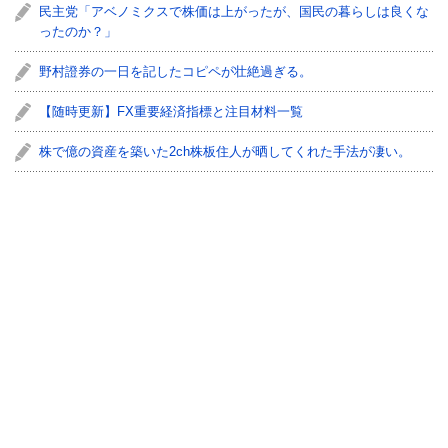
民主党「アベノミクスで株価は上がったが、国民の暮らしは良くな
ったのか？」
野村證券の一日を記したコピペが壮絶過ぎる。
【随時更新】FX重要経済指標と注目材料一覧
株で億の資産を築いた2ch株板住人が晒してくれた手法が凄い。