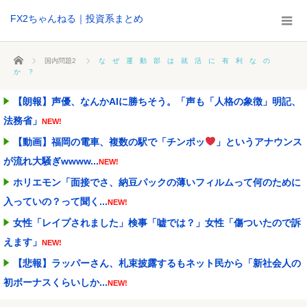
FX2ちゃんねる｜投資系まとめ
ホーム
国内問題2
な ぜ 運 動 部 は 就 活 に 有 利 な の
か ？
【朗報】声優、なんかAIに勝ちそう。「声も「人格の象徴」明記、
法務省」
NEW!
【動画】福岡の電車、複数の駅で「チンポッ
」というアナウンス
が流れ大騒ぎwwww...
NEW!
ホリエモン「面接でさ、納豆パックの薄いフィルムって何のために
入っていの？って聞く...
NEW!
女性「レイプされました」検事「嘘では？」女性「傷ついたので訴
えます」
NEW!
【悲報】ラッパーさん、札束披露するもネット民から「新社会人の
初ボーナスくらいしか...
NEW!
ワイ「子供2人目欲しいんやが、、、」ヨッメ「金は？育児は？私