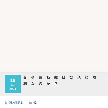
Powered by livedoor 相互RSS
な ぜ 運 動 部 は 就 活 に 有
18
利 な の か ？
Jan
2024
国内問題2
42