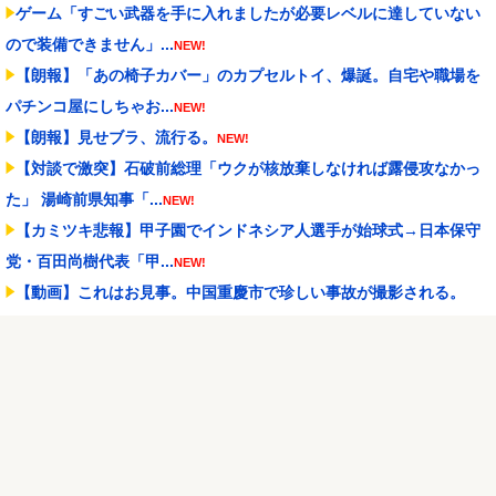
ゲーム「すごい武器を手に入れましたが必要レベルに達していない
ので装備できません」...
NEW!
【朗報】「あの椅子カバー」のカプセルトイ、爆誕。自宅や職場を
パチンコ屋にしちゃお...
NEW!
【朗報】見せブラ、流行る。
NEW!
【対談で激突】石破前総理「ウクが核放棄しなければ露侵攻なかっ
た」 湯崎前県知事「...
NEW!
【カミツキ悲報】甲子園でインドネシア人選手が始球式→日本保守
党・百田尚樹代表「甲...
NEW!
【動画】これはお見事。中国重慶市で珍しい事故が撮影される。
NEW!
【にじさんじ】Cellmates、NG行動回避ゲーム！フリが露骨すぎる
NEW!
昔のスロット動画見てたらケロット柄が2回出たのにハズレてた…流
石にヤバすぎじゃね...
NEW!