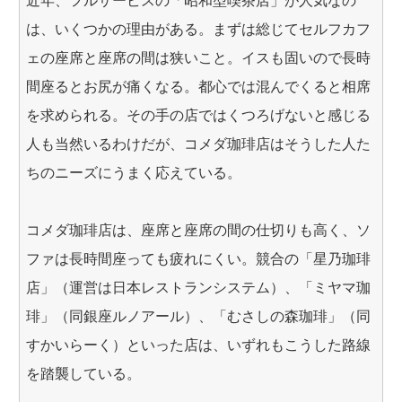
近年、フルサービスの「昭和型喫茶店」が人気なの
は、いくつかの理由がある。まずは総じてセルフカフ
ェの座席と座席の間は狭いこと。イスも固いので長時
間座るとお尻が痛くなる。都心では混んでくると相席
を求められる。その手の店ではくつろげないと感じる
人も当然いるわけだが、コメダ珈琲店はそうした人た
ちのニーズにうまく応えている。
コメダ珈琲店は、座席と座席の間の仕切りも高く、ソ
ファは長時間座っても疲れにくい。競合の「星乃珈琲
店」（運営は日本レストランシステム）、「ミヤマ珈
琲」（同銀座ルノアール）、「むさしの森珈琲」（同
すかいらーく）といった店は、いずれもこうした路線
を踏襲している。