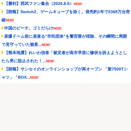
【勝利】西武ファン集合（2026.8.8）
NEW!
【朗報】Switch2、ゲームキューブを抜く。発売約1年で2368万台突
破
NEW!
中国のビーチ。ゴミだらけ
NEW!
原爆ドーム前に居座る”市民団体”を警官隊が排除、その瞬間に周囲
で見守っていた観客...
NEW!
【熊本地震】れいわ信者「被災者が高市早苗に惨状を訴えようとし
たら男に阻止された！...
NEW!
【朗報】サンセイのオンラインショップが再オープン 「新7500Tシ
ャツ」「BOX...
NEW!
【J2第1節 八戸×富山】八戸が記念すべきJ2初勝利！佐藤祐太の無回
転ミドル＆ド...
NEW!
※画像のみ 野杁正明 vs リウ・メンヤン 2 野杁1RKOでリベンジ
達成！！！...
NEW!