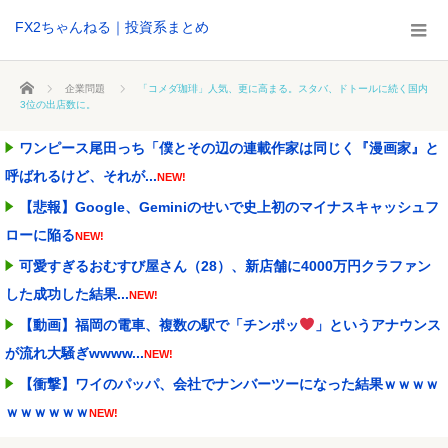
FX2ちゃんねる｜投資系まとめ
ホーム
企業問題
「コメダ珈琲」人気、更に高まる。スタバ、ドトールに続く国内
3位の出店数に。
ワンピース尾田っち「僕とその辺の連載作家は同じく『漫画家』と
呼ばれるけど、それが...
NEW!
【悲報】Google、Geminiのせいで史上初のマイナスキャッシュフ
ローに陥る
NEW!
可愛すぎるおむすび屋さん（28）、新店舗に4000万円クラファン
した成功した結果...
NEW!
【動画】福岡の電車、複数の駅で「チンポッ
」というアナウンス
が流れ大騒ぎwwww...
NEW!
【衝撃】ワイのパッパ、会社でナンバーツーになった結果ｗｗｗｗ
ｗｗｗｗｗｗ
NEW!
【金利上昇】年24万円負担増 30代住宅ローンで、内閣府試算
NEW!