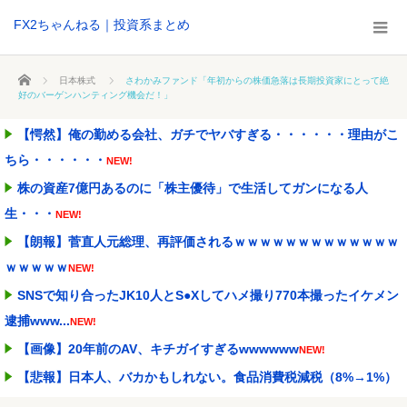
FX2ちゃんねる｜投資系まとめ
ホーム
日本株式
さわかみファンド「年初からの株価急落は長期投資家にとって絶
好のバーゲンハンティング機会だ！」
【愕然】俺の勤める会社、ガチでヤバすぎる・・・・・・理由がこ
ちら・・・・・・
NEW!
株の資産7億円あるのに「株主優待」で生活してガンになる人
生・・・
NEW!
【朗報】菅直人元総理、再評価されるｗｗｗｗｗｗｗｗｗｗｗｗｗ
ｗｗｗｗｗ
NEW!
SNSで知り合ったJK10人とS●Xしてハメ撮り770本撮ったイケメン
逮捕www...
NEW!
【画像】20年前のAV、キチガイすぎるwwwwww
NEW!
【悲報】日本人、バカかもしれない。食品消費税減税（8%→1%）
に93.2%が賛成...
NEW!