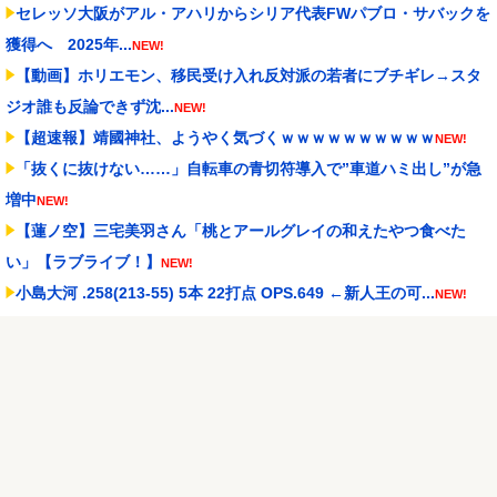
セレッソ大阪がアル・アハリからシリア代表FWパブロ・サバックを
獲得へ 2025年...
NEW!
【動画】ホリエモン、移民受け入れ反対派の若者にブチギレ→スタ
ジオ誰も反論できず沈...
NEW!
【超速報】靖國神社、ようやく気づくｗｗｗｗｗｗｗｗｗｗ
NEW!
「抜くに抜けない……」自転車の青切符導入で”車道ハミ出し”が急
増中
NEW!
【蓮ノ空】三宅美羽さん「桃とアールグレイの和えたやつ食べた
い」【ラブライブ！】
NEW!
小島大河 .258(213-55) 5本 22打点 OPS.649 ←新人王の可...
NEW!
実際『ゼルダ 時オカ』→『風タク』の時の空気感を知りたい
NEW!
【試合実況】西武２軍スタメン 先発:杉山遙希（2026.8.9）
NEW!
Powered by livedoor 相互RSS