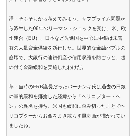
澤：そもそもから考えてみよう。サブプライム問題か
ら派生した08年のリーマン・ショックを受け、米、欧
州連合（EU）、日本など先進国を中心に中銀は未曽
有の大量資金供給を断行した。世界的な金融バブルの
崩壊で、大銀行の連鎖倒産や信用収縮を防ごうと、超
の付く金融緩和を実施したわけだ。
草：当時のFRB議長だったバーナンキ氏は過去の日銀
の量的緩和を揶揄した経緯から「ヘリコプター・ベ
ン」の異名を持ち、米国も緩和に踏み切ったことでヘ
リコプターからお金をまき散らす風刺画が描かれてい
ましたね。